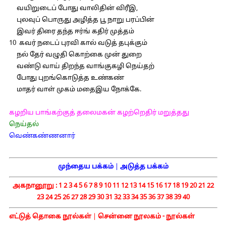
வயிறுடைப் போது வாலிதின் விரீஇ,
புலவுப் பொருது அழித்த பூ நாறு பரப்பின்
இவர் திரை தந்த ஈர்ங் கதிர் முத்தம்
10 கவர் நடைப் புரவி கால் வடுத் தபுக்கும்
நல் தேர் வழுதி கொற்கை முன் துறை
வண்டு வாய் திறந்த வாங்குகழி நெய்தற்
போது புறங்கொடுத்த உண்கண்
மாதர் வாள் முகம் மதைஇய நோக்கே.
கழறிய பாங்கற்குத் தலைமகன் கழற்றெதிர் மறுத்தது
நெய்தல்
வெண்கண்ணனார்
முந்தைய பக்கம்
|
அடுத்த பக்கம்
அகநானூறு :
1
2
3
4
5
6
7
8
9
10
11
12
13
14
15
16
17
18
19
20
21
22
23
24
25
26
27
28
29
30
31
32
33
34
35
36
37
38
39
40
எட்டுத் தொகை நூல்கள்
|
சென்னை நூலகம் - நூல்கள்