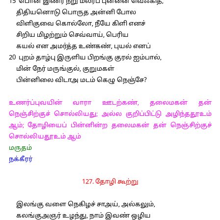
15 பொன் இணர் நறு மலர்ப் புன்னை வெஃகித்,
திதியனொடு பொருத அன்னி போல
விளிகுவை கொல்லோ, நீயே கிளி எனச்
சிறிய மிழற்றும் செவ்வாய், பெரிய
கயல் என அமர்த்த உண்கண், புயல் எனப்
20 புறம் தாழ்பு இருளிய பிறங்கு குரல் ஐம்பால்,
மின் நேர் மருங்குல், குறுமகள்
பின்னிலை விடாஅ மடம் கெழு நெஞ்சே?
உணர்ப்புவயின் வாரா ஊடற்கண், தலைமகன் தன்
நெஞ்சிற்குச் சொல்லியது; அல்ல குறிப்பிட்டு அழிந்ததூஉம்
ஆம்; தோழியைப் பின்னின்ற தலைமகன் தன் நெஞ்சிற்குச்
சொல்லியதூஉம் ஆம்
மருதம்
நக்கீரர்
127. தோழி கூற்று
இலங்கு வளை நெகிழச் சாஅய், அல்கலும்,
கலங்குஅஞர் உழந்து, நாம் இவண் ஒழிய