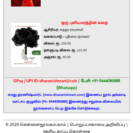
ஒரு புளியமரத்தின் கதை
ஆசிரியர்:
சுந்தர ராமசாமி
வகைப்பாடு :
புதினம் (நாவல்)
விலை: ரூ.
250.00
தள்ளுபடி விலை: ரூ.
225.00
அஞ்சல்: ரூ.
40.00
GPay / UPI ID: dharanishmart@cub
|
பேசி: +91-9444086888
(Whatsapp)
எமது தரணிஷ்மார்ட் (www.dharanishmart.com) இணைய நூல் அங்காடி
வாட்சப் குழுவில் (Ph: 9444086888) இணைந்து சலுகை விலையில்
நூல்களைப் பெற இங்கே சொடுக்கவும்.
2026
©
சென்னைநூலகம்.காம் |
பொறுப்பாகாமை அறிவிப்பு
|
ரகசிய காப்பு கொள்கை