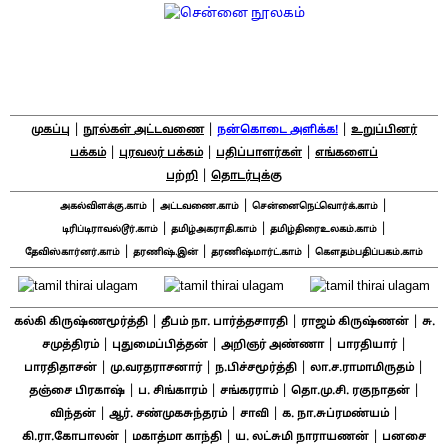
|
|
|
முகப்பு
நூல்கள் அட்டவணை
நன்கொடை அளிக்க!
உறுப்பினர்
|
|
|
பக்கம்
புரவலர் பக்கம்
பதிப்பாளர்கள்
எங்களைப்
|
பற்றி
தொடர்புக்கு
|
|
|
அகல்விளக்கு.காம்
அட்டவணை.காம்
சென்னைநெட்வொர்க்.காம்
|
|
|
டிரிப்டிராவல்டூர்.காம்
தமிழ்அகராதி.காம்
தமிழ்திரைஉலகம்.காம்
|
|
|
தேவிஸ்கார்னர்.காம்
தரணிஷ்.இன்
தரணிஷ்மார்ட்.காம்
கௌதம்பதிப்பகம்.காம்
|
|
|
கல்கி கிருஷ்ணமூர்த்தி
தீபம் நா. பார்த்தசாரதி
ராஜம் கிருஷ்ணன்
சு.
|
|
|
|
சமுத்திரம்
புதுமைப்பித்தன்
அறிஞர் அண்ணா
பாரதியார்
|
|
|
|
பாரதிதாசன்
மு.வரதராசனார்
ந.பிச்சமூர்த்தி
லா.ச.ராமாமிருதம்
|
|
|
|
தஞ்சை பிரகாஷ்
ப. சிங்காரம்
சங்கரராம்
தொ.மு.சி. ரகுநாதன்
|
|
|
|
விந்தன்
ஆர். சண்முகசுந்தரம்
சாவி
க. நா.சுப்ரமண்யம்
|
|
|
கி.ரா.கோபாலன்
மகாத்மா காந்தி
ய. லட்சுமி நாராயணன்
பனசை