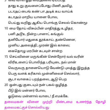
5 வை வால் ஓதி மைஅணல் ஏய்ப்பத்
தாது உறு குவளைப்போது பிணி அவிழ,
படாஅப் பைங் கண் பா அடிக் கய வாய்க்
கடாஅம் மாறிய யானை போல,
பெய்து வறிது ஆகிய பொங்கு செலல் கொண்மூ
10 மை தோய் விசும்பின் மாதிரத்து உழிதர,
பனி அடூஉ நின்ற பானாட் கங்குல்
தனியோர் மதுகை தூக்காய், தண்ணென,
முனிய அலைத்தி, முரண் இல் காலை;
கைதொழு மரபின் கடவுள் சான்ற
15 செய்வினை மருங்கின் சென்றோர் வல் வரின்
விரிஉளைப் பொலிந்த பரியுடை நல் மான்
வெருவரு தானையொடு வேண்டு புலத்து இறுத்த
பெரு வளக் கரிகால் முன்னிலைச் செல்லார்,
சூடா வாகைப் பறந்தலை, ஆடு பெற
20 ஒன்பது குடையும் நன் பகல் ஒழித்த
பீடு இல் மன்னர் போல,
ஓடுவை மன்னால் வாடை! நீ எமக்கே.
தலைமகன் வினை முற்றி மீண்டமை உணர்ந்த தோழி
தலைமகட்குச் சொல்லியது