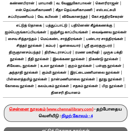
|
|
|
|
கண்ணபிரான்
மாயாவி
வ. வேணுகோபாலன்
கௌரிராஜன்
|
|
என்.தெய்வசிகாமணி
கீதா தெய்வசிகாமணி
எஸ்.லட்சுமி
|
|
|
சுப்பிரமணியம்
வே. கபிலன்
விவேகானந்தர்
கோ.சந்திரசேகரன்
|
|
|
எட்டுத் தொகை
பத்துப்பாட்டு
பதினெண் கீழ்க்கணக்கு
|
|
ஐம்பெருங்காப்பியங்கள்
ஐஞ்சிறு காப்பியங்கள்
வைஷ்ணவ நூல்கள்
|
|
|
|
சைவ சித்தாந்தம்
மெய்கண்ட சாத்திரங்கள்
பண்டார சாத்திரங்கள்
|
|
|
|
சித்தர் நூல்கள்
கம்பர்
ஔவையார்
ஸ்ரீ குமரகுருபரர்
|
|
|
திருஞானசம்பந்தர்
திரிகூடராசப்பர்
ரமண மகரிஷி
முருக பக்தி
|
|
|
|
நூல்கள்
நீதி நூல்கள்
இலக்கண நூல்கள்
நிகண்டு நூல்கள்
|
|
|
|
சிலேடை நூல்கள்
உலா நூல்கள்
குறம் நூல்கள்
பள்ளு நூல்கள்
|
|
|
அந்தாதி நூல்கள்
கும்மி நூல்கள்
இரட்டைமணிமாலை நூல்கள்
|
|
|
பிள்ளைத்தமிழ் நூல்கள்
நான்மணிமாலை நூல்கள்
தூது நூல்கள்
|
|
|
|
கோவை நூல்கள்
கலம்பகம் நூல்கள்
சதகம் நூல்கள்
பிற நூல்கள்
தினசரி தியானம்
சென்னை நூலகம் (www.chennailibrary.com)
- தற்போதைய
வெளியீடு :
நிழற் கோலம் - 4