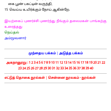
கை பூண் பகட்டின் வருந்தி,
15 வெய்ய உயிர்க்கும் நோய் ஆகின்றே.
இயற்கைப் புணர்ச்சி புணர்ந்து நீங்கும் தலைமகன் பாங்கற்கு
உரைத்தது
நெய்தல்
அம்மூவனார்
முந்தைய பக்கம்
|
அடுத்த பக்கம்
அகநானூறு :
1
2
3
4
5
6
7
8
9
10
11
12
13
14
15
16
17
18
19
20
21
22
23
24
25
26
27
28
29
30
31
32
33
34
35
36
37
38
39
40
எட்டுத் தொகை நூல்கள்
|
சென்னை நூலகம் - நூல்கள்