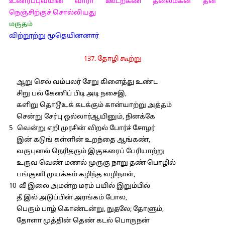
உணர்ப்புவயின் வாரா ஊடற்கண் தலைமகன் தன்
நெஞ்சிற்குச் சொல்லியது
மருதம்
விற்றூற்று மூதெயினனார்
137. தோழி கூற்று
ஆறு செல் வம்பலர் சேறு கிளைத்து உண்ட
சிறு பல் கேணிப் பிடி அடி நசைஇ,
களிறு தொடூஉக் கடக்கும் கான்யாற்று அத்தம்
சென்று சேர்பு ஒல்லார்ஆயினும், நினக்கே
5 வென்று எறி முரசின் விறல் போர்ச் சோழர்
இன் கடுங் கள்ளின் உறந்தை ஆங்கண்,
வருபுனல் நெரிதரும் இகுகரைப் பேரியாற்று
உருவ வெண் மணல் முருகு நாறு தண் பொழில்
பங்குனி முயக்கம் கழிந்த வழிநாள்,
10 வீ இலை அமன்ற மரம் பயில் இறும்பில்
தீ இல் அடுப்பின் அரங்கம் போல,
பெரும் பாழ் கொண்டன்று, நுதலே; தோளும்,
தோளா முத்தின் தெண் கடல் பொருநன்