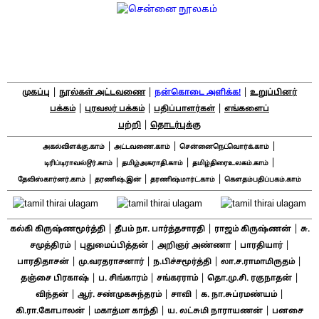
|
|
|
முகப்பு
நூல்கள் அட்டவணை
நன்கொடை அளிக்க!
உறுப்பினர்
|
|
|
பக்கம்
புரவலர் பக்கம்
பதிப்பாளர்கள்
எங்களைப்
|
பற்றி
தொடர்புக்கு
|
|
|
அகல்விளக்கு.காம்
அட்டவணை.காம்
சென்னைநெட்வொர்க்.காம்
|
|
|
டிரிப்டிராவல்டூர்.காம்
தமிழ்அகராதி.காம்
தமிழ்திரைஉலகம்.காம்
|
|
|
தேவிஸ்கார்னர்.காம்
தரணிஷ்.இன்
தரணிஷ்மார்ட்.காம்
கௌதம்பதிப்பகம்.காம்
|
|
|
கல்கி கிருஷ்ணமூர்த்தி
தீபம் நா. பார்த்தசாரதி
ராஜம் கிருஷ்ணன்
சு.
|
|
|
|
சமுத்திரம்
புதுமைப்பித்தன்
அறிஞர் அண்ணா
பாரதியார்
|
|
|
|
பாரதிதாசன்
மு.வரதராசனார்
ந.பிச்சமூர்த்தி
லா.ச.ராமாமிருதம்
|
|
|
|
தஞ்சை பிரகாஷ்
ப. சிங்காரம்
சங்கரராம்
தொ.மு.சி. ரகுநாதன்
|
|
|
|
விந்தன்
ஆர். சண்முகசுந்தரம்
சாவி
க. நா.சுப்ரமண்யம்
|
|
|
கி.ரா.கோபாலன்
மகாத்மா காந்தி
ய. லட்சுமி நாராயணன்
பனசை