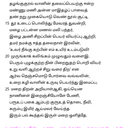
தழங்குகுரல் வானின் தலைப்பெயற்கு ஈன்ற
மண்ணு மணி அன்ன மாஇதழ்ப் பாவைத்
தண் நறு முகையொடு வெண் நூல் சூட்டி,
15 தூ உடைப் பொலிந்து மேவரத் துவன்றி,
மழை பட்டன்ன மணல் மலி பந்தர்,
இழை அணி சிறப்பின் பெயர் வியர்ப்பு ஆற்றி,
தமர் நமக்கு ஈத்த தலைநாள் இரவின்,
'உவர் நீங்கு கற்பின் எம் உயிர் உடம்படுவி!
20 முருங்காக் கலிங்கம் முழுவதும் வளைஇ,
பெரும் புழுக்குற்ற நின் பிறைநுதற் பொறி வியர்
உறு வளி ஆற்றச் சிறு வரை திற' என
ஆர்வ நெஞ்சமொடு போர்வை வவ்வலின்,
உறை கழி வாளின் உருவு பெயர்ந்து இமைப்ப,
25 மறை திறன் அறியாள்ஆகி, ஒய்யென
நாணினள் இறைஞ்சியோளே பேணி,
பரூஉப் பகை ஆம்பற் குரூஉத் தொடை நீவி,
சுரும்பு இமிர் ஆய்மலர் வேய்ந்த
இரும் பல் கூந்தல் இருள் மறை ஒளித்தே.