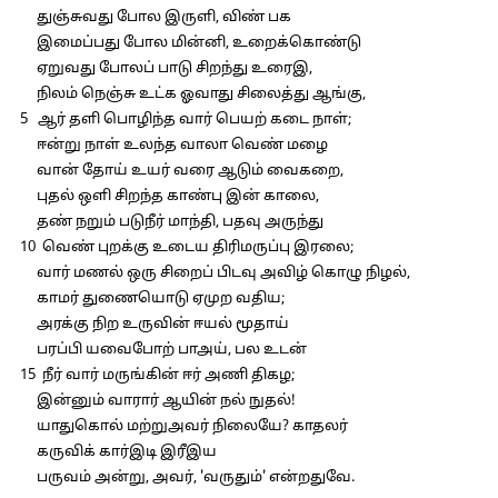
துஞ்சுவது போல இருளி, விண் பக
இமைப்பது போல மின்னி, உறைக்கொண்டு
ஏறுவது போலப் பாடு சிறந்து உரைஇ,
நிலம் நெஞ்சு உட்க ஓவாது சிலைத்து ஆங்கு,
5 ஆர் தளி பொழிந்த வார் பெயற் கடை நாள்;
ஈன்று நாள் உலந்த வாலா வெண் மழை
வான் தோய் உயர் வரை ஆடும் வைகறை,
புதல் ஒளி சிறந்த காண்பு இன் காலை,
தண் நறும் படுநீர் மாந்தி, பதவு அருந்து
10 வெண் புறக்கு உடைய திரிமருப்பு இரலை;
வார் மணல் ஒரு சிறைப் பிடவு அவிழ் கொழு நிழல்,
காமர் துணையொடு ஏமுற வதிய;
அரக்கு நிற உருவின் ஈயல் மூதாய்
பரப்பி யவைபோற் பாஅய், பல உடன்
15 நீர் வார் மருங்கின் ஈர் அணி திகழ;
இன்னும் வாரார் ஆயின் நல் நுதல்!
யாதுகொல் மற்றுஅவர் நிலையே? காதலர்
கருவிக் கார்இடி இரீஇய
பருவம் அன்று, அவர், 'வருதும்' என்றதுவே.