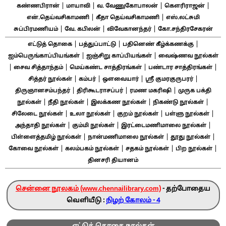
|
|
|
|
கண்ணபிரான்
மாயாவி
வ. வேணுகோபாலன்
கௌரிராஜன்
|
|
என்.தெய்வசிகாமணி
கீதா தெய்வசிகாமணி
எஸ்.லட்சுமி
|
|
|
சுப்பிரமணியம்
வே. கபிலன்
விவேகானந்தர்
கோ.சந்திரசேகரன்
|
|
|
எட்டுத் தொகை
பத்துப்பாட்டு
பதினெண் கீழ்க்கணக்கு
|
|
ஐம்பெருங்காப்பியங்கள்
ஐஞ்சிறு காப்பியங்கள்
வைஷ்ணவ நூல்கள்
|
|
|
|
சைவ சித்தாந்தம்
மெய்கண்ட சாத்திரங்கள்
பண்டார சாத்திரங்கள்
|
|
|
|
சித்தர் நூல்கள்
கம்பர்
ஔவையார்
ஸ்ரீ குமரகுருபரர்
|
|
|
திருஞானசம்பந்தர்
திரிகூடராசப்பர்
ரமண மகரிஷி
முருக பக்தி
|
|
|
|
நூல்கள்
நீதி நூல்கள்
இலக்கண நூல்கள்
நிகண்டு நூல்கள்
|
|
|
|
சிலேடை நூல்கள்
உலா நூல்கள்
குறம் நூல்கள்
பள்ளு நூல்கள்
|
|
|
அந்தாதி நூல்கள்
கும்மி நூல்கள்
இரட்டைமணிமாலை நூல்கள்
|
|
|
பிள்ளைத்தமிழ் நூல்கள்
நான்மணிமாலை நூல்கள்
தூது நூல்கள்
|
|
|
|
கோவை நூல்கள்
கலம்பகம் நூல்கள்
சதகம் நூல்கள்
பிற நூல்கள்
தினசரி தியானம்
சென்னை நூலகம் (www.chennailibrary.com)
- தற்போதைய
வெளியீடு :
நிழற் கோலம் - 4