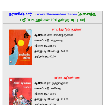
தரணிஷ்மார்ட் - www.dharanishmart.com
(அனைத்து
பதிப்பக நூல்கள் 10% தள்ளுபடியுடன்)
சாய்ந்தாடும் குதிரை
ஆசிரியர்:
எஸ். ராமகிருஷ்ணன்
வகைப்பாடு :
சிறுகதை
விலை: ரூ.
215.00
தள்ளுபடி விலை: ரூ.
240.00
அஞ்சல்: ரூ.
40.00
அ’னா ஆ’வன்னா
ஆசிரியர்:
நா. முத்துக்குமார்
வகைப்பாடு :
கவிதை
விலை: ரூ.
130.00
தள்ளுபடி விலை: ரூ.
115.00
அஞ்சல்: ரூ.
40.00