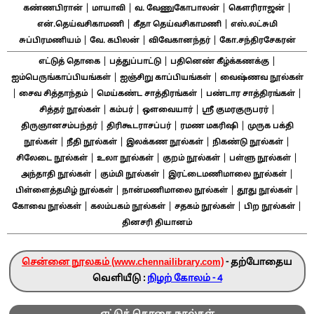
|
|
|
|
கண்ணபிரான்
மாயாவி
வ. வேணுகோபாலன்
கௌரிராஜன்
|
|
என்.தெய்வசிகாமணி
கீதா தெய்வசிகாமணி
எஸ்.லட்சுமி
|
|
|
சுப்பிரமணியம்
வே. கபிலன்
விவேகானந்தர்
கோ.சந்திரசேகரன்
|
|
|
எட்டுத் தொகை
பத்துப்பாட்டு
பதினெண் கீழ்க்கணக்கு
|
|
ஐம்பெருங்காப்பியங்கள்
ஐஞ்சிறு காப்பியங்கள்
வைஷ்ணவ நூல்கள்
|
|
|
|
சைவ சித்தாந்தம்
மெய்கண்ட சாத்திரங்கள்
பண்டார சாத்திரங்கள்
|
|
|
|
சித்தர் நூல்கள்
கம்பர்
ஔவையார்
ஸ்ரீ குமரகுருபரர்
|
|
|
திருஞானசம்பந்தர்
திரிகூடராசப்பர்
ரமண மகரிஷி
முருக பக்தி
|
|
|
|
நூல்கள்
நீதி நூல்கள்
இலக்கண நூல்கள்
நிகண்டு நூல்கள்
|
|
|
|
சிலேடை நூல்கள்
உலா நூல்கள்
குறம் நூல்கள்
பள்ளு நூல்கள்
|
|
|
அந்தாதி நூல்கள்
கும்மி நூல்கள்
இரட்டைமணிமாலை நூல்கள்
|
|
|
பிள்ளைத்தமிழ் நூல்கள்
நான்மணிமாலை நூல்கள்
தூது நூல்கள்
|
|
|
|
கோவை நூல்கள்
கலம்பகம் நூல்கள்
சதகம் நூல்கள்
பிற நூல்கள்
தினசரி தியானம்
சென்னை நூலகம் (www.chennailibrary.com)
- தற்போதைய
வெளியீடு :
நிழற் கோலம் - 4