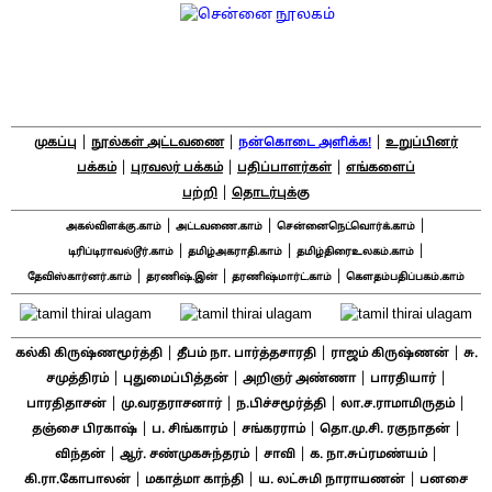
|
|
|
முகப்பு
நூல்கள் அட்டவணை
நன்கொடை அளிக்க!
உறுப்பினர்
|
|
|
பக்கம்
புரவலர் பக்கம்
பதிப்பாளர்கள்
எங்களைப்
|
பற்றி
தொடர்புக்கு
|
|
|
அகல்விளக்கு.காம்
அட்டவணை.காம்
சென்னைநெட்வொர்க்.காம்
|
|
|
டிரிப்டிராவல்டூர்.காம்
தமிழ்அகராதி.காம்
தமிழ்திரைஉலகம்.காம்
|
|
|
தேவிஸ்கார்னர்.காம்
தரணிஷ்.இன்
தரணிஷ்மார்ட்.காம்
கௌதம்பதிப்பகம்.காம்
|
|
|
கல்கி கிருஷ்ணமூர்த்தி
தீபம் நா. பார்த்தசாரதி
ராஜம் கிருஷ்ணன்
சு.
|
|
|
|
சமுத்திரம்
புதுமைப்பித்தன்
அறிஞர் அண்ணா
பாரதியார்
|
|
|
|
பாரதிதாசன்
மு.வரதராசனார்
ந.பிச்சமூர்த்தி
லா.ச.ராமாமிருதம்
|
|
|
|
தஞ்சை பிரகாஷ்
ப. சிங்காரம்
சங்கரராம்
தொ.மு.சி. ரகுநாதன்
|
|
|
|
விந்தன்
ஆர். சண்முகசுந்தரம்
சாவி
க. நா.சுப்ரமண்யம்
|
|
|
கி.ரா.கோபாலன்
மகாத்மா காந்தி
ய. லட்சுமி நாராயணன்
பனசை