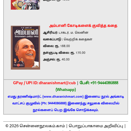
அம்பானி கோடிகளைக் குவித்த கதை
ஆசிரியர்:
டாக்டர். ம. லெனின்
வகைப்பாடு :
வெற்றிக் கதைகள்
விலை: ரூ.
188.00
தள்ளுபடி விலை: ரூ.
170.00
அஞ்சல்: ரூ.
40.00
GPay / UPI ID: dharanishmart@cub
|
பேசி: +91-9444086888
(Whatsapp)
எமது தரணிஷ்மார்ட் (www.dharanishmart.com) இணைய நூல் அங்காடி
வாட்சப் குழுவில் (Ph: 9444086888) இணைந்து சலுகை விலையில்
நூல்களைப் பெற இங்கே சொடுக்கவும்.
2026
©
சென்னைநூலகம்.காம் |
பொறுப்பாகாமை அறிவிப்பு
|