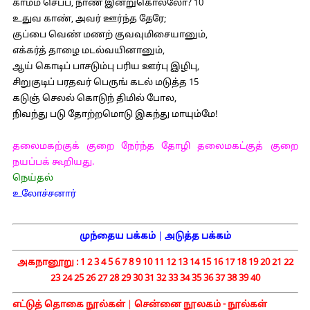
காமம் செப்ப, நாண் இன்றுகொல்லோ? 10
உதுவ காண், அவர் ஊர்ந்த தேரே;
குப்பை வெண் மணற் குவவுமிசையானும்,
எக்கர்த் தாழை மடல்வயினானும்,
ஆய் கொடிப் பாசடும்பு பரிய ஊர்பு இழிபு,
சிறுகுடிப் பரதவர் பெருங் கடல் மடுத்த 15
கடுஞ் செலல் கொடுந் திமில் போல,
நிவந்து படு தோற்றமொடு இகந்து மாயும்மே!
தலைமகற்குக் குறை நேர்ந்த தோழி தலைமகட்குத் குறை
நயப்பக் கூறியது.
நெய்தல்
உலோச்சனார்
முந்தைய பக்கம்
|
அடுத்த பக்கம்
அகநானூறு :
1
2
3
4
5
6
7
8
9
10
11
12
13
14
15
16
17
18
19
20
21
22
23
24
25
26
27
28
29
30
31
32
33
34
35
36
37
38
39
40
எட்டுத் தொகை நூல்கள்
|
சென்னை நூலகம் - நூல்கள்