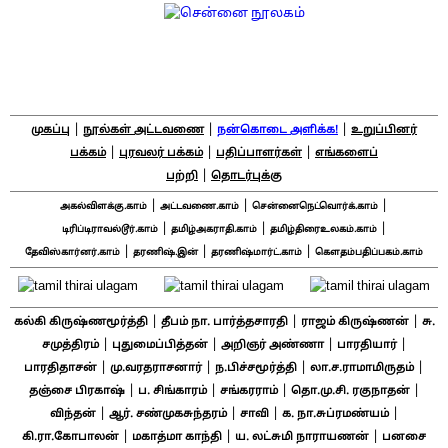
|
|
|
முகப்பு
நூல்கள் அட்டவணை
நன்கொடை அளிக்க!
உறுப்பினர்
|
|
|
பக்கம்
புரவலர் பக்கம்
பதிப்பாளர்கள்
எங்களைப்
|
பற்றி
தொடர்புக்கு
|
|
|
அகல்விளக்கு.காம்
அட்டவணை.காம்
சென்னைநெட்வொர்க்.காம்
|
|
|
டிரிப்டிராவல்டூர்.காம்
தமிழ்அகராதி.காம்
தமிழ்திரைஉலகம்.காம்
|
|
|
தேவிஸ்கார்னர்.காம்
தரணிஷ்.இன்
தரணிஷ்மார்ட்.காம்
கௌதம்பதிப்பகம்.காம்
|
|
|
கல்கி கிருஷ்ணமூர்த்தி
தீபம் நா. பார்த்தசாரதி
ராஜம் கிருஷ்ணன்
சு.
|
|
|
|
சமுத்திரம்
புதுமைப்பித்தன்
அறிஞர் அண்ணா
பாரதியார்
|
|
|
|
பாரதிதாசன்
மு.வரதராசனார்
ந.பிச்சமூர்த்தி
லா.ச.ராமாமிருதம்
|
|
|
|
தஞ்சை பிரகாஷ்
ப. சிங்காரம்
சங்கரராம்
தொ.மு.சி. ரகுநாதன்
|
|
|
|
விந்தன்
ஆர். சண்முகசுந்தரம்
சாவி
க. நா.சுப்ரமண்யம்
|
|
|
கி.ரா.கோபாலன்
மகாத்மா காந்தி
ய. லட்சுமி நாராயணன்
பனசை