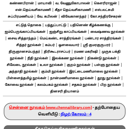
|
|
|
|
கண்ணபிரான்
மாயாவி
வ. வேணுகோபாலன்
கௌரிராஜன்
|
|
என்.தெய்வசிகாமணி
கீதா தெய்வசிகாமணி
எஸ்.லட்சுமி
|
|
|
சுப்பிரமணியம்
வே. கபிலன்
விவேகானந்தர்
கோ.சந்திரசேகரன்
|
|
|
எட்டுத் தொகை
பத்துப்பாட்டு
பதினெண் கீழ்க்கணக்கு
|
|
ஐம்பெருங்காப்பியங்கள்
ஐஞ்சிறு காப்பியங்கள்
வைஷ்ணவ நூல்கள்
|
|
|
|
சைவ சித்தாந்தம்
மெய்கண்ட சாத்திரங்கள்
பண்டார சாத்திரங்கள்
|
|
|
|
சித்தர் நூல்கள்
கம்பர்
ஔவையார்
ஸ்ரீ குமரகுருபரர்
|
|
|
திருஞானசம்பந்தர்
திரிகூடராசப்பர்
ரமண மகரிஷி
முருக பக்தி
|
|
|
|
நூல்கள்
நீதி நூல்கள்
இலக்கண நூல்கள்
நிகண்டு நூல்கள்
|
|
|
|
சிலேடை நூல்கள்
உலா நூல்கள்
குறம் நூல்கள்
பள்ளு நூல்கள்
|
|
|
அந்தாதி நூல்கள்
கும்மி நூல்கள்
இரட்டைமணிமாலை நூல்கள்
|
|
|
பிள்ளைத்தமிழ் நூல்கள்
நான்மணிமாலை நூல்கள்
தூது நூல்கள்
|
|
|
|
கோவை நூல்கள்
கலம்பகம் நூல்கள்
சதகம் நூல்கள்
பிற நூல்கள்
தினசரி தியானம்
சென்னை நூலகம் (www.chennailibrary.com)
- தற்போதைய
வெளியீடு :
நிழற் கோலம் - 4