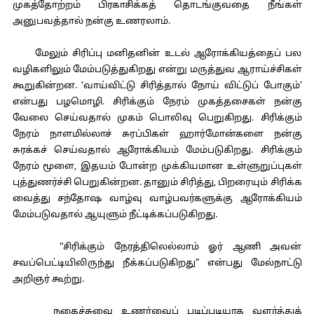
முகத்தோற்றம் பிரகாசிக்கத் தொடங்குவதை நீங்கள்
அனுபவத்தால் நன்கு உணரலாம்.
மேலும் சிரிப்பு மனிதனின் உடல் ஆரோக்கியத்தைப் பல
வழிகளிலும் மேம்படுத்துகிறது என்று மருத்துவ ஆராய்ச்சிகள்
கூறுகின்றன. ‘வாய்விட்டு சிரித்தால் நோய் விட்டுப் போகும்’
என்பது பழமொழி. சிரிக்கும் நேரம் முகத்தசைகள் நன்கு
வேலை செய்வதால் முகம் பொலிவு பெறுகிறது. சிரிக்கும்
நேரம் நாளமில்லாச் சுரப்பிகள் ஹார்மோன்களை நன்கு
சுரக்கச் செய்வதால் ஆரோக்கியம் மேம்படுகிறது. சிரிக்கும்
நேரம் மூளை, இதயம் போன்ற முக்கியமான உள்ளுறுப்புகள்
புத்துணர்ச்சி பெறுகின்றன. தானும் சிரித்து, பிறரையும் சிரிக்க
வைத்து சந்தோஷ வாழ்வு வாழ்பவர்களுக்கு ஆரோக்கியம்
மேம்படுவதால் ஆயுளும் நீட்டிக்கப்படுகிறது.
“சிரிக்கும் நேரத்திலெல்லாம் ஓர் ஆணி அவன்
சவப்பெட்டியிலிருந்து நீக்கப்படுகிறது” என்பது மேல்நாட்டு
அறிஞர் கூற்று.
நகைச்சுவை உணர்வைப் படிப்படியாக வளர்த்துக்