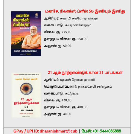
மனசே, ரிலாக்ஸ் ப்ளீஸ் 5G இனியும் இனிது
ஆசிரியர்:
சுவாமி சுகபோதானந்தா
வகைப்பாடு :
சுயமுன்னேற்றம்
விலை: ரூ.
275.00
தள்ளுபடி விலை: ரூ.
250.00
அஞ்சல்: ரூ.
50.00
21 ஆம் நூற்றாண்டுக் கான 21 பாடங்கள்
ஆசிரியர்:
யுவால் நோவா ஹராரி
மொழிபெயர்ப்பாளர்:
நாகலட்சுமி சண்முகம்
வகைப்பாடு :
கட்டுரை
விலை: ரூ.
450.00
தள்ளுபடி விலை: ரூ.
400.00
அஞ்சல்: ரூ.
40.00
GPay / UPI ID: dharanishmart@cub
|
பேசி: +91-9444086888