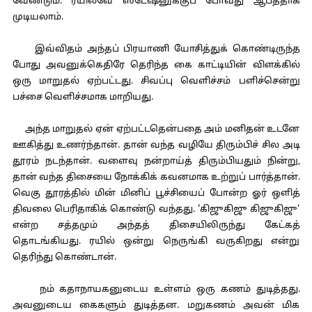
வேண்டும். ரயில்வே ஸ்டேஷனுக்குப் போவது ஆபத்தாக
முடியலாம்.
இவ்விதம் அந்தப் பிரயாணி யோசித்துக் கொண்டிருந்த
போது அவனுக்கெதிரே தெரிந்த கை காட்டியின் விளக்கில்
ஒரு மாறுதல் ஏற்பட்டது. சிவப்பு வெளிச்சம் பளிச்சென்று
பச்சை வெளிச்சமாக மாறியது.
அந்த மாறுதல் ஏன் ஏற்பட்டதென்பதை அம் மனிதன் உடனே
ஊகித்து உணர்ந்தான். தான் வந்த வழியே திரும்பிச் சில அடி
தூரம் நடந்தான். வளைவு நன்றாய்த் திரும்பியதும் நின்று,
தான் வந்த திசையை நோக்கிக் கவனமாக உற்றுப் பார்த்தான்.
வெகு தூரத்தில் மின் மினிப் பூச்சியைப் போன்ற ஓர் ஒளித்
திவலை பெரிதாகிக் கொண்டு வந்தது. 'கிஜுகிஜு கிஜுகிஜு'
என்ற சத்தமும் அந்தத் திசையிலிருந்து கேட்கத்
தொடங்கியது. ரயில் ஒன்று நெருங்கி வருகிறது என்று
தெரிந்து கொண்டான்.
நம் கதாநாயகனுடைய உள்ளம் ஒரு கணம் துடித்தது.
அவனுடைய கைகளும் துடித்தன. மறுகணம் அவன் மிக