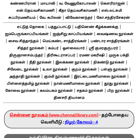
|
|
|
|
கண்ணபிரான்
மாயாவி
வ. வேணுகோபாலன்
கௌரிராஜன்
|
|
என்.தெய்வசிகாமணி
கீதா தெய்வசிகாமணி
எஸ்.லட்சுமி
|
|
|
சுப்பிரமணியம்
வே. கபிலன்
விவேகானந்தர்
கோ.சந்திரசேகரன்
|
|
|
எட்டுத் தொகை
பத்துப்பாட்டு
பதினெண் கீழ்க்கணக்கு
|
|
ஐம்பெருங்காப்பியங்கள்
ஐஞ்சிறு காப்பியங்கள்
வைஷ்ணவ நூல்கள்
|
|
|
|
சைவ சித்தாந்தம்
மெய்கண்ட சாத்திரங்கள்
பண்டார சாத்திரங்கள்
|
|
|
|
சித்தர் நூல்கள்
கம்பர்
ஔவையார்
ஸ்ரீ குமரகுருபரர்
|
|
|
திருஞானசம்பந்தர்
திரிகூடராசப்பர்
ரமண மகரிஷி
முருக பக்தி
|
|
|
|
நூல்கள்
நீதி நூல்கள்
இலக்கண நூல்கள்
நிகண்டு நூல்கள்
|
|
|
|
சிலேடை நூல்கள்
உலா நூல்கள்
குறம் நூல்கள்
பள்ளு நூல்கள்
|
|
|
அந்தாதி நூல்கள்
கும்மி நூல்கள்
இரட்டைமணிமாலை நூல்கள்
|
|
|
பிள்ளைத்தமிழ் நூல்கள்
நான்மணிமாலை நூல்கள்
தூது நூல்கள்
|
|
|
|
கோவை நூல்கள்
கலம்பகம் நூல்கள்
சதகம் நூல்கள்
பிற நூல்கள்
தினசரி தியானம்
சென்னை நூலகம் (www.chennailibrary.com)
- தற்போதைய
வெளியீடு :
நிழற் கோலம் - 4