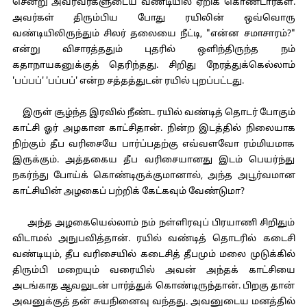
சென்று அவரவர்களுடைய வண்டியில் ஏறிக் கொண்டார்கள்.
அவர்கள் திரும்பிய போது ரயிலின் ஒவ்வொரு
வண்டியிலிருந்தும் சிலர் தலையை நீட்டி, "என்ன சமாசாரம்?"
என்று விசாரத்ததும் புதரில் ஒளிந்திருந்த நம்
கதாநாயகனுக்குத் தெரிந்தது. சிறிது நேரத்துக்கெல்லாம்
'பப்பப்' 'பப்பப்' என்ற சத்தத்துடன் ரயில் புறப்பட்டது.
இருள் சூழ்ந்த இரவில் நீண்ட ரயில் வண்டித் தொடர் போகும்
காட்சி ஓர் அழகான காட்சிதான். நின்ற இடத்தில் நிலையாக
நிற்கும் தீப வரிசையே பார்ப்பதற்கு எவ்வளவோ ரம்மியமாக
இருக்கும். அத்தகைய தீப வரிசையானது இடம் பெயர்ந்து
நகர்ந்து போய்க் கொண்டிருக்குமானால், அந்த அபூர்வமான
காட்சியின் அழகைப் பற்றிக் கேட்கவும் வேண்டுமா?
அந்த அழகையெல்லாம் நம் நள்ளிரவுப் பிரயாணி சிறிதும்
விடாமல் அநுபவித்தான். ரயில் வண்டித் தொடரில் கடைசி
வண்டியும், தீப வரிசையில் கடைசித் தீபமும் மலை முடுக்கில்
திரும்பி மறையும் வரையில் அவன் அந்தக் காட்சியை
அடங்காத ஆவலுடன் பார்த்துக் கொண்டிருந்தான். பிறகு தான்
அவனுக்குத் தன் சுயநினைவு வந்தது. அவனுடைய மனத்தில்