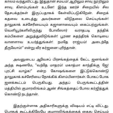
காலம் வந்துவிட்டது. இதுதான் சமயம்! ஆறிலும் சாவு நூறிலும்
சாவு. கிளம்புங்கள் உடனே! இந்த ஊர்ச் சிறையில் சில
தேசபக்தர்கள் இருப்பதாகக் கேள்விப்படுகிறேன். சிறைக்
கதவை உடைத்து அவர்களை விடுதலை செய்யுங்கள்!
தாலுகாக் கச்சேரியையும் கஜானாவையும் கைப்பற்றுங்கள்.
வெளியூர்களிலிருந்து போலீஸார் வராதபடி தந்திக்
கம்பிகளை அறுத்துவிடுங்கள்! பூரண சுதந்திரக் கொடியை
வானளாவ உயர்த்துங்கள்! நமதே ராஜ்யம்! அடைந்தே
தீருவோம்!" என்று வீர கர்ஜனை புரிந்தான்.
அவனுடைய ஆவேசப் பிரசங்கத்தைக் கேட்ட ஜனங்கள்
அந்த க்ஷணமே, "வந்தே மாதரம்! மகாத்மா காந்திக்கு ஜே!
புரட்சி வாழ்க!" என்ற கோஷங்களை இட்டுக்கொண்டு
தாலுகாக் கச்சேரியை நோக்கிக் கிளம்பினார்கள். போகப் போக
ஜனக்கூட்டம் பெருகியது. அந்தப் பெருங்கூட்டத்தின்
மத்தியில் குமாரலிங்கம் ஆண் சிங்கத்தைப் போல கர்ஜித்துக்
கொண்டு நடந்தான்.
இதற்குள்ளாக அதிகாரிகளுக்கு விஷயம் எட்டி விட்டது.
பொதுக் கூட்டத்திலேயே குமாரலிங்கத்தைக் கைது செய்யும்