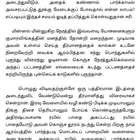
அடைந்துவிடும். அதைக் கண்ணால் பார்க்காமல்
அவசரப்பட்டுத் தூக்கு மேடைக்குப் போவதால் என்ன லாபம்?
எப்படியும் இந்தச் சமயம் ஓடித் தப்பித்துக் கொள்வதுதான் சரி.
மின்னல் மின்னுகிற நேரத்தில் இவ்வளவு யோசனைகளும்
குமாரலிங்கத்தின் மனத்தில் தோன்றி மறைந்தன. முடிவாக
அவன் உள்ளம் செய்த தீர்மானத்தைக் கால்கள் உடனே
நிறைவேற்றி வைக்க ஆரம்பித்தன. சந்து பொந்துகளில்
புகுந்து விரைந்து ஓடினான். கொஞ்ச நேரத்துக்கெல்லாம்
அந்தப் பட்டணத்தின் எல்லையைக் கடந்து பட்டணத்தைச்
சுற்றியிருந்த புன்செய்க் காடுகளில் புகுந்தான்.
பொழுது விடிவதற்குள்ளே ஒரு பத்திரமான இடத்தை
அடைந்துவிட வேண்டுமென்று தீர்மானித்து விரைவாகச்
சென்றான். இரவு வேளையில் வழி கண்டு பிடிக்க முடியாமலும்
திக்கு திசை தெரியாமலும் போய்க் கொண்டிருந்தபோது
அதிர்ஷ்டவசமாக ரயில் பாதை அகப்பட்டது. ரயில்
பாதையோடு அவன் கொஞ்ச தூரம் நடந்து சென்ற பிறகு நாம்
ஆரம்பத்தில் பார்த்தபடி மொட்டைப் பாறையின் வளைவை
அடைந்தான். அச்சமயம் ரயில் வருவதைப் பார்த்ததும்,