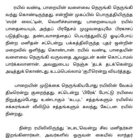
ரயில் வண்டி, பாறையின் வளைவை நெருங்கி நெருங்கி
வந்து கொண்டிருந்தது. என்ஜின் முகப்பில் பொருத்தியிருந்த
'ஸர்ச் லைட்'டின், வெளிச்சமானது பாறையையும் ரயில்
பாதையையும், அந்தப் பிரதேசம் முழுவதையுமே பிரகாசப்
படுத்தியது. தண்டவாளத்தைப் பெயர்த்துவிட்டு ஓடிப்போய்
நின்ற மனிதன் சட்டென்று பக்கத்திலிருந்த புதர் ஒன்றின்
மறைவில் ஒளிந்து கொண்டான். ரயில் வண்டி, பாதையின்
வளைவை நெருங்கி வருவதை ஆவலுடன் கண் கொட்டாமல்
பார்க்கலானான். அவனுடைய நெஞ்சு 'தடக் தடக்'கென்று
அடித்துக் கொண்டது. உடம்பெல்லாம் 'குபீ'ரென்று வியர்த்தது.
பாறையின் முடுக்கை நெருங்கியபோது ரயிலின் வேகம்
திடீரென்று குறைந்தது. சட்டென்று 'பிரேக்' போட்டு ரயிலை
நிறுத்தும்போது உண்டாகும் 'கடபுட' சத்தங்களும் ரயிலில்
சக்கரங்கள் வீலிடும் சத்தங்களும் கலந்து கேட்டன. ரயில்
நின்றது.
நின்ற ரயிலிலிருந்து 'சடசட'வென்று சில மனிதர்கள்
இறங்கினார்கள். அவர்களில் ஒருவன் கையில் லாந்தர்