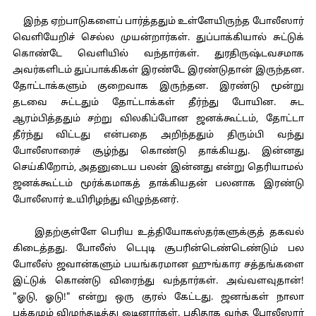
இந்த ஏற்பாடுகளைப் பார்த்ததும் உள்ளேயிருந்த போலீஸார்
வெளியேறிச் செல்ல முயன்றார்கள். துப்பாக்கியால் சுட்டுக்
கொண்டே வெளியில் வந்தார்கள். துரதிருஷ்டவசமாக
அவர்களிடம் துப்பாக்கிகள் இரண்டே இரண்டுதான் இருந்தன.
தோட்டாக்களும் குறைவாக இருந்தன. இரண்டு மூன்று
தடவை சுட்டதும் தோட்டாக்கள் தீர்ந்து போயின. சுட
ஆரம்பித்ததும் சற்று விலகிப்போன ஜனக்கூட்டம், தோட்டா
தீர்ந்து விட்டது என்பதை அறிந்ததும் திரும்பி வந்து
போலீஸாரைச் சூழ்ந்து கொண்டு தாக்கியது. இன்னது
செய்கிறோம், அதனுடைய பலன் இன்னது என்று தெரியாமல்
ஜனக்கூட்டம் மூர்க்கமாகத் தாக்கியதன் பலனாக இரண்டு
போலீஸார் உயிரிழந்து விழுந்தனர்.
இதற்குள்ளே பெரிய உத்தியோகஸ்தர்களுக்குத் தகவல்
கிடைத்தது. போலீஸ் டெபுடி சூபரின்டெண்டெண்டும் பல
போலீஸ் ஜவான்களும் பயங்கரமான ஹுங்கார சத்தங்களை
இட்டுக் கொண்டு விரைந்து வந்தார்கள். அவ்வளவுதான்!
"ஓடு, ஓடு!" என்று ஒரு குரல் கேட்டது. ஜனங்கள் நாலா
பக்கமும் விழுந்தடித்து ஓடினார்கள். புதிதாக வந்த போலீஸார்