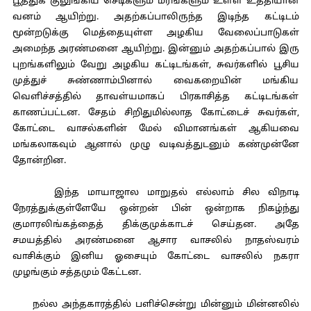
பூத்துக் குலுங்கிய செடிகளும் மரங்களும் உள்ள உத்தியான
வனம் ஆயிற்று. அதற்கப்பாலிருந்த இடிந்த கட்டிடம்
மூன்றடுக்கு மெத்தையுள்ள அழகிய வேலைப்பாடுகள்
அமைந்த அரண்மனை ஆயிற்று. இன்னும் அதற்கப்பால் இரு
புறங்களிலும் வேறு அழகிய கட்டிடங்கள், சுவர்களில் பூசிய
முத்துச் சுண்ணாம்பினால் வைகறையின் மங்கிய
வெளிச்சத்தில் தாவள்யமாகப் பிரகாசித்த கட்டிடங்கள்
காணப்பட்டன. சேதம் சிறிதுமில்லாத கோட்டைச் சுவர்கள்,
கோட்டை வாசல்களின் மேல் விமானங்கள் ஆகியவை
மங்கலாகவும் ஆனால் முழு வடிவத்துடனும் கண்முன்னே
தோன்றின.
இந்த மாயாஜால மாறுதல் எல்லாம் சில விநாடி
நேரத்துக்குள்ளேயே ஒன்றன் பின் ஒன்றாக நிகழ்ந்து
குமாரலிங்கத்தைத் திக்குமுக்காடச் செய்தன. அதே
சமயத்தில் அரண்மனை ஆசார வாசலில் நாதஸ்வரம்
வாசிக்கும் இனிய ஓசையும் கோட்டை வாசலில் நகரா
முழங்கும் சத்தமும் கேட்டன.
நல்ல அந்தகாரத்தில் பளிச்சென்று மின்னும் மின்னலில்