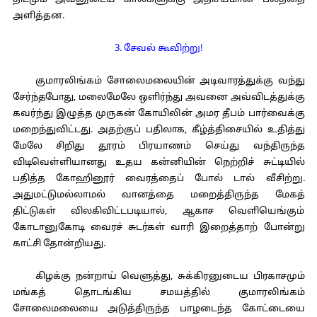
திடமும் அவனுடைய கால்களுக்கு அதிசயமான பலத்தை
அளித்தன.
3. சேவல் கூவிற்று!
குமாரலிங்கம் சோலைமலையின் அடிவாரத்துக்கு வந்து
சேர்ந்தபோது, மலைமேலே ஒளிர்ந்து அவனை அவ்விடத்துக்கு
கவர்ந்து இழுத்த முருகன் கோயிலின் அமர தீபம் பார்வைக்கு
மறைந்துவிட்டது. அதற்குப் பதிலாக, கீழ்த்திசையில் உதித்து
மேலே சிறிது தூரம் பிரயாணம் செய்து வந்திருந்த
விடிவெள்ளியானது உதய கன்னியின் நெற்றிச் சுட்டியில்
பதித்த கோஹினூர் வைரத்தைப் போல் டால் வீசிற்று.
அதுமட்டுமல்லாமல் வானத்தை மறைத்திருந்த மேகத்
திட்டுகள் விலகிவிட்டபடியால், ஆகாச வெளியெங்கும்
கோடானுகோடி வைரச் சுடர்கள் வாரி இறைத்தாற் போன்று
காட்சி தோன்றியது.
கிழக்கு நன்றாய் வெளுத்து, சுக்கிரனுடைய பிரகாசமும்
மங்கத் தொடங்கிய சமயத்தில் குமாரலிங்கம்
சோலைமலையை அடுத்திருந்த பாழடைந்த கோட்டையை