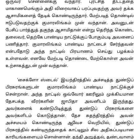
ஒருவர் சென்னைக்கு வந்தார். புரட்சித் திட்டத்தை
மாகாணமெங்கும் அதி விரைவாகப் பரப்புவதற்கு அவர் தக்க
ஆசாமிகளைத் தேடிக் கொண்டிருந்தார். மேற்படித் தொண்டில்
ஈடுபடுவதற்குக் குமாரலிங்கம் முன் வந்தான். அவனுடன்
பேசிப் பார்த்துத் தகுந்த ஆசாமிதான் என்று தெரிந்த கொண்ட
தலைவர், தெற்கே பாண்டிய நாட்டுக்குப் போகும்படி அவனைப்
பணித்தார். குமாரலிங்கம் பாண்டிய நாட்டைச் சேர்ந்தவன்
என்பதோடு அந்த நாட்டில் பிரயாணம் செய்து பழக்கம்
உள்ளவன். எனவே மேற்படி தொண்டை மேற்கொள்ள அவன்
உற்சாகத்துடன் முன் வந்தான்.
'சைக்ளோ ஸ்டைல்' இயந்திரத்தில் அச்சடித்த துண்டுப்
பிரசுரங்களுடன் குமாரலிங்கம் பாண்டிய நாட்டுக்குச்
சென்றான். அந்த நாட்டில் ஒவ்வோர் ஊரிலும் முக்கியமான
தேசபக்த வீரர்களின் ஜாபிதா அவனிடம் இருந்தது.
அவர்களைக் கண்டுபிடித்துத் துண்டுப் பிரசுரங்களை
அவர்களிடம் கொடுத்தான். தேச சுதந்திரத்தில் அவன்
அச்சமயம் கொண்டிருந்த ஆவேச வெறியில், துண்டுப்
பிரசுரத்தில் கண்டிருந்ததைக் காட்டிலும் சில அதிகப்படியான
காரியங்களையும் சொன்னான். தந்தி அறுத்தல், தண்டவாளம்