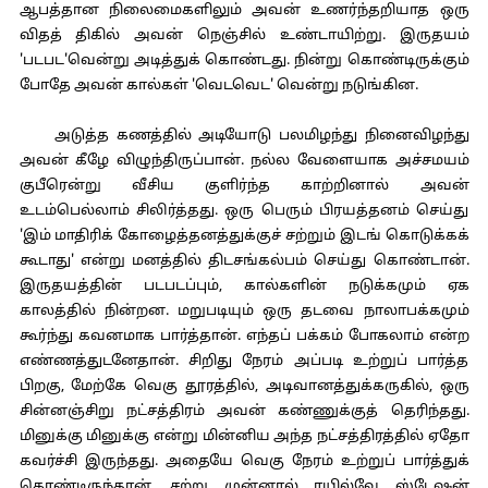
ஆபத்தான நிலைமைகளிலும் அவன் உணர்ந்தறியாத ஒரு
விதத் திகில் அவன் நெஞ்சில் உண்டாயிற்று. இருதயம்
'படபட'வென்று அடித்துக் கொண்டது. நின்று கொண்டிருக்கும்
போதே அவன் கால்கள் 'வெடவெட' வென்று நடுங்கின.
அடுத்த கணத்தில் அடியோடு பலமிழந்து நினைவிழந்து
அவன் கீழே விழுந்திருப்பான். நல்ல வேளையாக அச்சமயம்
குபீரென்று வீசிய குளிர்ந்த காற்றினால் அவன்
உடம்பெல்லாம் சிலிர்த்தது. ஒரு பெரும் பிரயத்தனம் செய்து
'இம் மாதிரிக் கோழைத்தனத்துக்குச் சற்றும் இடங் கொடுக்கக்
கூடாது' என்று மனத்தில் திடசங்கல்பம் செய்து கொண்டான்.
இருதயத்தின் படபடப்பும், கால்களின் நடுக்கமும் ஏக
காலத்தில் நின்றன. மறுபடியும் ஒரு தடவை நாலாபக்கமும்
கூர்ந்து கவனமாக பார்த்தான். எந்தப் பக்கம் போகலாம் என்ற
எண்ணத்துடனேதான். சிறிது நேரம் அப்படி உற்றுப் பார்த்த
பிறகு, மேற்கே வெகு தூரத்தில், அடிவானத்துக்கருகில், ஒரு
சின்னஞ்சிறு நட்சத்திரம் அவன் கண்ணுக்குத் தெரிந்தது.
மினுக்கு மினுக்கு என்று மின்னிய அந்த நட்சத்திரத்தில் ஏதோ
கவர்ச்சி இருந்தது. அதையே வெகு நேரம் உற்றுப் பார்த்துக்
கொண்டிருந்தான். சற்று முன்னால் ரயில்வே ஸ்டேஷன்