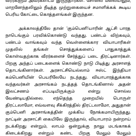
வீரர்களும் அவர்களிடம் இருந்தார்கள். சோலை மலையிலும்,
மாறனேந்தலிலும் நீடித்த முற்றுகையைச் சமாளிக்கக் கூடிய
பெரிய கோட்டை கொத்தளங்கள் இருந்தன.
அக்காலத்திலே தான் 'கும்பெனி'யாரின் ஆட்சி பாரத
நாடெங்கும் பரவிக்கொண்டு வந்தது. பண்டம் விற்கவும்,
பண்டம் வாங்கவும் வந்த வெள்ளைக்கார வியாபாரிகள்
முதலில் தங்கள் சொத்துக்களைப் பாதுகாத்துக்
கொள்வதற்காக வீரர்களைச் சேர்த்துப் படை திரட்டினார்கள்.
பிறகு அந்தப் படைகளைக் கொண்டு நாடு பிடித்து அரசாளத்
தொடங்கினார்கள். அரசாட்சியெல்லாம் ஈஸ்ட் இந்தியா
கம்பெனியின் பெயரிலேயே நடந்தது. வியாபாரத்துக்காக
வந்தவர்கள் அரசாங்கம் நடத்தத் தொடங்கினால் அதன்
இலட்சணம் எப்படியிருக்கும் என்று சொல்ல
வேண்டியதில்லை. எந்தெந்த முறையில் பொருள்
திரட்டலாமோ, எவ்வளவு சீக்கிரத்தில் திரட்டலாமோ, அதுதான்
கும்பெனி அரசாங்கத்தின் முக்கிய நோக்கமாயிருந்தது.
நாட்டின் அரசாட்சி கையிலே இருந்தால், வியாபாரம் நன்றாய்
நடக்கிறது என்றும், லாபம் ஒன்றுக்கு நாலு மடங்காகக்
கிடைக்கிறது என்றும் கண்ட பிறகு மேலும் மேலும்