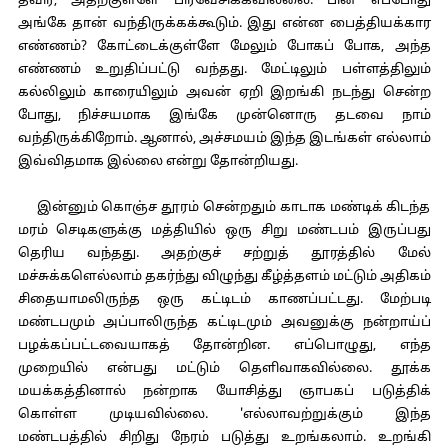
தவிர, அதற்குள்ளே பிரவேசிக்கவில்லை. பின் எப்போது
அங்கே தான் வந்திருக்கக்கூடும். இது என்ன பைத்தியக்கார
எண்ணம்? கோட்டைக்குள்ளே மேலும் போகப் போக, அந்த
எண்ணம் உறுதிப்பட்டு வந்தது. மேட்டிலும் பள்ளத்திலும்
கல்லிலும் காரையிலும் அவன் ஏறி இறங்கி நடந்து சென்ற
போது, நிச்சயமாக இங்கே முன்னொரு தடவை நாம்
வந்திருக்கிறோம். ஆனால், அச்சமயம் இந்த இடங்கள் எல்லாம்
இவ்விதமாக இல்லை என்று தோன்றியது.
இன்னும் கொஞ்ச தூரம் சென்றதும் காடாக மண்டிக் கிடந்த
மரம் செடிகளுக்கு மத்தியில் ஒரு சிறு மண்டபம் இருப்பது
தெரிய வந்தது. அதற்குச் சற்றுத் தூரத்தில் மேல்
மச்சுக்களெல்லாம் தகர்ந்து விழுந்து கீழ்த்தளம் மட்டும் அதிகம்
சிதையாமலிருந்த ஒரு கட்டிடம் காணப்பட்டது. மேற்படி
மண்டபமும் அப்பாலிருந்த கட்டிடமும் அவனுக்கு நன்றாய்ப்
பழக்கப்பட்டவையாகத் தோன்றின. எப்பொழுது, எந்த
முறையில் என்பது மட்டும் தெளிவாகவில்லை. தூக்க
மயக்கத்தினால் நன்றாக யோசித்து ஞாபகப் படுத்திக்
கொள்ள முடியவில்லை. 'எல்லாவற்றுக்கும் இந்த
மண்டபத்தில் சிறிது நேரம் படுத்து உறங்கலாம். உறங்கி