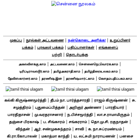
|
|
|
முகப்பு
நூல்கள் அட்டவணை
நன்கொடை அளிக்க!
உறுப்பினர்
|
|
|
பக்கம்
புரவலர் பக்கம்
பதிப்பாளர்கள்
எங்களைப்
|
பற்றி
தொடர்புக்கு
|
|
|
அகல்விளக்கு.காம்
அட்டவணை.காம்
சென்னைநெட்வொர்க்.காம்
|
|
|
டிரிப்டிராவல்டூர்.காம்
தமிழ்அகராதி.காம்
தமிழ்திரைஉலகம்.காம்
|
|
|
தேவிஸ்கார்னர்.காம்
தரணிஷ்.இன்
தரணிஷ்மார்ட்.காம்
கௌதம்பதிப்பகம்.காம்
|
|
|
கல்கி கிருஷ்ணமூர்த்தி
தீபம் நா. பார்த்தசாரதி
ராஜம் கிருஷ்ணன்
சு.
|
|
|
|
சமுத்திரம்
புதுமைப்பித்தன்
அறிஞர் அண்ணா
பாரதியார்
|
|
|
|
பாரதிதாசன்
மு.வரதராசனார்
ந.பிச்சமூர்த்தி
லா.ச.ராமாமிருதம்
|
|
|
|
தஞ்சை பிரகாஷ்
ப. சிங்காரம்
சங்கரராம்
தொ.மு.சி. ரகுநாதன்
|
|
|
|
விந்தன்
ஆர். சண்முகசுந்தரம்
சாவி
க. நா.சுப்ரமண்யம்
|
|
|
கி.ரா.கோபாலன்
மகாத்மா காந்தி
ய. லட்சுமி நாராயணன்
பனசை