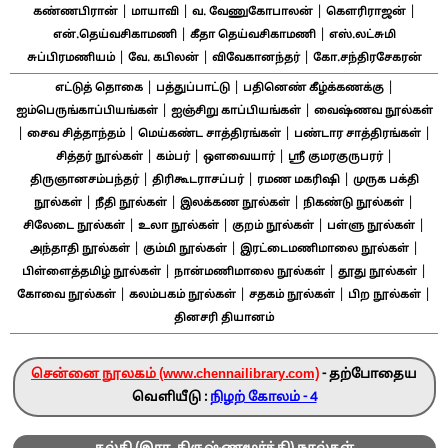
|
|
|
|
கண்ணபிரான்
மாயாவி
வ. வேணுகோபாலன்
கௌரிராஜன்
|
|
என்.தெய்வசிகாமணி
கீதா தெய்வசிகாமணி
எஸ்.லட்சுமி
|
|
|
சுப்பிரமணியம்
வே. கபிலன்
விவேகானந்தர்
கோ.சந்திரசேகரன்
|
|
|
எட்டுத் தொகை
பத்துப்பாட்டு
பதினெண் கீழ்க்கணக்கு
|
|
ஐம்பெருங்காப்பியங்கள்
ஐஞ்சிறு காப்பியங்கள்
வைஷ்ணவ நூல்கள்
|
|
|
|
சைவ சித்தாந்தம்
மெய்கண்ட சாத்திரங்கள்
பண்டார சாத்திரங்கள்
|
|
|
|
சித்தர் நூல்கள்
கம்பர்
ஔவையார்
ஸ்ரீ குமரகுருபரர்
|
|
|
திருஞானசம்பந்தர்
திரிகூடராசப்பர்
ரமண மகரிஷி
முருக பக்தி
|
|
|
|
நூல்கள்
நீதி நூல்கள்
இலக்கண நூல்கள்
நிகண்டு நூல்கள்
|
|
|
|
சிலேடை நூல்கள்
உலா நூல்கள்
குறம் நூல்கள்
பள்ளு நூல்கள்
|
|
|
அந்தாதி நூல்கள்
கும்மி நூல்கள்
இரட்டைமணிமாலை நூல்கள்
|
|
|
பிள்ளைத்தமிழ் நூல்கள்
நான்மணிமாலை நூல்கள்
தூது நூல்கள்
|
|
|
|
கோவை நூல்கள்
கலம்பகம் நூல்கள்
சதகம் நூல்கள்
பிற நூல்கள்
தினசரி தியானம்
சென்னை நூலகம் (www.chennailibrary.com)
- தற்போதைய
வெளியீடு :
நிழற் கோலம் - 4