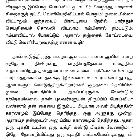
இளைய ராணியைப் பார்க்க வேண்டும் என்ற ஆசை கூட நம்
வீரனுக்கு இப்போது போய்விட்டது. உயிர் பிழைத்து, பாதாளச்
சிறைக்குத் தப்பி, வெளியேறிவிட்டால் போதும்! ஓலையில்லா
விட்டாலும் குந்தவைப் பிராட்டியை நேரில் பார்த்துச்
செய்தியைச் சொல்லி விடலாம். நம்பினால் நம்பட்டும்;
நம்பாவிட்டால் போகட்டும்; ஆனால் தஞ்சைக் கோட்டையை
விட்டு வெளியேறுவதற்கு என்ன வழி?
தான் உடுத்திருந்த பழைய ஆடைகள் என்ன ஆயின என்ற
சந்தேகம் திடீரென்று வந்தியத்தேவன் மனத்தில்
உதயமாயிற்று. தன்னுடைய உடைகளைப் பரிசீலனை செய்து
பார்ப்பதற்காகவே தனக்கு இவ்வளவு உபசாரம் செய்து புது
ஆடைகளும் கொடுத்திருக்கிறார்கள்! குந்தவை தேவியின்
ஓலை தளபதியிடம் அகப்பட்டிருக்க வேண்டும்;
சந்தேகமில்லை. தான் புலவர்களுடன் திருப்பிப் போய்விடா
வண்ணம் தன் கையை இரும்புப் பிடியாக அவர் பிடித்ததின்
காரணமும் இப்போது தெரிந்தது. ஒரு ஆளுக்கு மூன்று
ஆளாய்த் தன்னுடன் அனுப்பிய காரணமும் தெரிந்தது. ஆகா!
ஒரு யுக்தி! உடனே ஒரு யுக்தி கண்டு பிடிக்க வேண்டும்! -
இதோ தோன்றிவிட்டது ஒரு யுக்தி! பார்க்கவேண்டியதுதான்