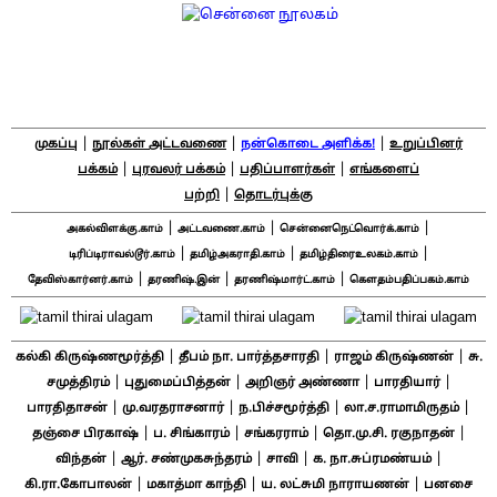
|
|
|
முகப்பு
நூல்கள் அட்டவணை
நன்கொடை அளிக்க!
உறுப்பினர்
|
|
|
பக்கம்
புரவலர் பக்கம்
பதிப்பாளர்கள்
எங்களைப்
|
பற்றி
தொடர்புக்கு
|
|
|
அகல்விளக்கு.காம்
அட்டவணை.காம்
சென்னைநெட்வொர்க்.காம்
|
|
|
டிரிப்டிராவல்டூர்.காம்
தமிழ்அகராதி.காம்
தமிழ்திரைஉலகம்.காம்
|
|
|
தேவிஸ்கார்னர்.காம்
தரணிஷ்.இன்
தரணிஷ்மார்ட்.காம்
கௌதம்பதிப்பகம்.காம்
|
|
|
கல்கி கிருஷ்ணமூர்த்தி
தீபம் நா. பார்த்தசாரதி
ராஜம் கிருஷ்ணன்
சு.
|
|
|
|
சமுத்திரம்
புதுமைப்பித்தன்
அறிஞர் அண்ணா
பாரதியார்
|
|
|
|
பாரதிதாசன்
மு.வரதராசனார்
ந.பிச்சமூர்த்தி
லா.ச.ராமாமிருதம்
|
|
|
|
தஞ்சை பிரகாஷ்
ப. சிங்காரம்
சங்கரராம்
தொ.மு.சி. ரகுநாதன்
|
|
|
|
விந்தன்
ஆர். சண்முகசுந்தரம்
சாவி
க. நா.சுப்ரமண்யம்
|
|
|
கி.ரா.கோபாலன்
மகாத்மா காந்தி
ய. லட்சுமி நாராயணன்
பனசை