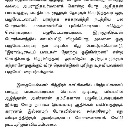
ஒரு பழுவேட்டரையர். ஆதித்த சோழன் யானைமீது பாய்ந்து
வல்லப அபராஜிதவர்மனைக் கொன்ற போது ஆதித்தன்
பாய்வதற்கு வசதியாக முதுகும் தோளும் கொடுத்தவர் ஒரு
பழுவேட்டரையர். பராந்தக சக்கரவர்த்தி நடத்திய பல
போர்களில் முன்னணியில் புலிக்கொடியை எடுத்துச்
சென்றவர்கள் பழுவேட்டரையர்கள். இராஜாதித்யன்
போர்க்களத்தில் காயம்பட்டு விழும்போது அவனை ஒரு
பழுவேட்டரையர் தம் மடியின் மீது போட்டுக்கொண்டு,
"இராஷ்டிரகூடப் படைகள் தோற்று ஓடுகின்றன!" என்ற
செய்தியைத் தெரிவித்தார். அவ்விதமே அரிஞ்சயருக்கும்
சுந்தர சோழருக்கும் வீரத் தொண்டுகள் புரிந்து உதவியவர்கள்
பழுவேட்டரையர்கள்தான்.
இதையெல்லாம் சித்திரக் காட்சிகளில் பிரத்யட்சமாகப்
பார்த்த வல்லவரையன் சொல்ல முடியாத வியப்பில்
ஆழ்ந்தான். அண்ணன் தம்பிகளான பழுவேட்டரையர்கள்
இன்று சோழ நாட்டில் இவ்வளவு ஆதிக்கம் வகிப்பதற்குக்
காரணம் இல்லாமற் போகவில்லை. சுந்தரசோழர் எது
விஷயத்திற்கும் அவர்களுடைய யோசனையைக் கேட்டு
நடப்பதிலும் வியப்பில்லை.