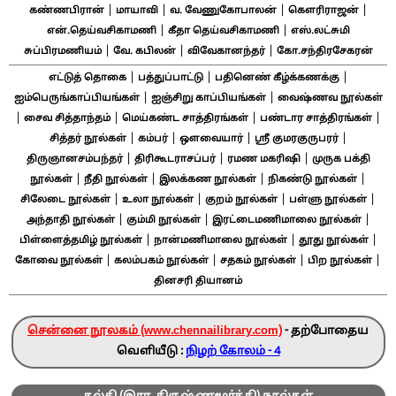
|
|
|
|
கண்ணபிரான்
மாயாவி
வ. வேணுகோபாலன்
கௌரிராஜன்
|
|
என்.தெய்வசிகாமணி
கீதா தெய்வசிகாமணி
எஸ்.லட்சுமி
|
|
|
சுப்பிரமணியம்
வே. கபிலன்
விவேகானந்தர்
கோ.சந்திரசேகரன்
|
|
|
எட்டுத் தொகை
பத்துப்பாட்டு
பதினெண் கீழ்க்கணக்கு
|
|
ஐம்பெருங்காப்பியங்கள்
ஐஞ்சிறு காப்பியங்கள்
வைஷ்ணவ நூல்கள்
|
|
|
|
சைவ சித்தாந்தம்
மெய்கண்ட சாத்திரங்கள்
பண்டார சாத்திரங்கள்
|
|
|
|
சித்தர் நூல்கள்
கம்பர்
ஔவையார்
ஸ்ரீ குமரகுருபரர்
|
|
|
திருஞானசம்பந்தர்
திரிகூடராசப்பர்
ரமண மகரிஷி
முருக பக்தி
|
|
|
|
நூல்கள்
நீதி நூல்கள்
இலக்கண நூல்கள்
நிகண்டு நூல்கள்
|
|
|
|
சிலேடை நூல்கள்
உலா நூல்கள்
குறம் நூல்கள்
பள்ளு நூல்கள்
|
|
|
அந்தாதி நூல்கள்
கும்மி நூல்கள்
இரட்டைமணிமாலை நூல்கள்
|
|
|
பிள்ளைத்தமிழ் நூல்கள்
நான்மணிமாலை நூல்கள்
தூது நூல்கள்
|
|
|
|
கோவை நூல்கள்
கலம்பகம் நூல்கள்
சதகம் நூல்கள்
பிற நூல்கள்
தினசரி தியானம்
சென்னை நூலகம் (www.chennailibrary.com)
- தற்போதைய
வெளியீடு :
நிழற் கோலம் - 4