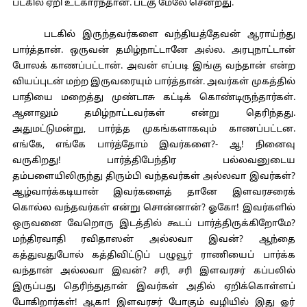
படகில் ஏறி உட்கார்ந்தான். படகு மேலே சென்றது.
படகில் இருந்தவர்களை வந்தியத்தேவன் ஆராய்ந்து
பார்த்தான். ஒருவன் தமிழ்நாட்டானே அல்ல. அரபுநாட்டான்
போலக் காணப்பட்டான். அவன் எப்படி இங்கு வந்தான் என்ற
வியப்புடன் மற்ற இருவரையும் பார்த்தான். அவர்கள் முகத்தில்
பாதியை மறைத்து முண்டாசு கட்டிக் கொண்டிருந்தார்கள்.
ஆனாலும் தமிழ்நாட்டவர்கள் என்று தெரிந்தது.
அதுமட்டுமன்று, பார்த்த முகங்களாகவும் காணப்பட்டன.
எங்கே, எங்கே பார்த்தோம் இவர்களை?- ஆ! நினைவு
வருகிறது! பார்த்திபேந்திர பல்லவனுடைய
தம்பளையிலிருந்து திரும்பி வந்தவர்கள் அல்லவா இவர்கள்?
ஆழ்வார்க்கடியான் இவர்களைத் தானே இளவரசரைக்
கொல்ல வந்தவர்கள் என்று சொன்னான்? ஓகோ! இவர்களில்
ஒருவனை வேறொரு இடத்தில் கூடப் பார்த்திருக்கிறோமே?
மந்திரவாதி ரவிதாஸன் அல்லவா இவன்? ஆந்தை
கத்துவதுபோல் கத்திவிட்டுப் பழுவூர் ராணியைப் பார்க்க
வந்தான் அல்லவா இவன்? சரி, சரி இளவரசர் கப்பலில்
இருப்பது தெரிந்துதான் இவர்கள் அதில் ஏறிக்கொள்ளப்
போகிறார்கள்! ஆகா! இளவரசர் போகும் வழியில் இது ஓர்