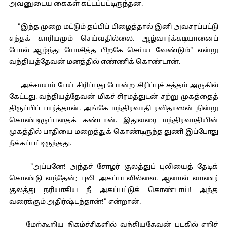
அவனுடைய கைகள் கட்டப்பட்டிருந்தன.
"இந்த முறை மட்டும் தப்பிப் பிழைத்தால் இனி அவசரப்பட்டு
எந்தக் காரியமும் செய்வதில்லை. ஆழ்வார்க்கடியானைப்
போல் ஆழ்ந்து யோசித்த பிறகே செய்ய வேண்டும்" என்று
வந்தியத்தேவன் மனத்தில் எண்ணிக் கொண்டான்.
அச்சமயம் பேய் சிரிப்பது போன்ற சிரிப்புச் சத்தம் அருகில்
கேட்டது. வந்தியத்தேவன் மிகச் சிரமத்துடன் சற்று முகத்தைத்
திருப்பிப் பார்த்தான். அங்கே மந்திரவாதி ரவிதாஸன் நின்று
கொண்டிருப்பதைக் கண்டான். இதுவரை மந்திரவாதியின்
முகத்தில் பாதியை மறைத்துக் கொண்டிருந்த துணி இப்போது
நீக்கப்பட்டிருந்தது.
"அப்பனே! அந்தச் சோழர் குலத்துப் புலியைத் தேடிக்
கொண்டு வந்தேன்; புலி அகப்படவில்லை. ஆனால் வாணர்
குலத்து நரியாகிய நீ அகப்பட்டுக் கொண்டாய்! அந்த
வரைக்கும் அதிர்ஷ்டந்தான்!" என்றான்.
மேற்கூறிய நிகழ்ச்சிகளில் வந்தியதேவன் படகில் ஏறிச்