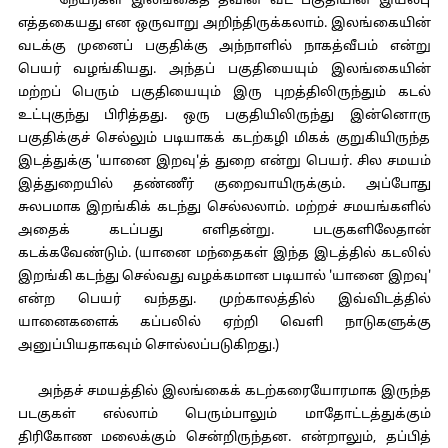
நேயர்கள் இலங்கைத் தீவின் வட பகுதியின் இயல்பு
எத்தகையது என ஒருவாறு அறிந்திருக்கலாம். இலங்கையின்
வடக்கு முனைப் பகுதிக்கு அந்நாளில் நாகத்வீபம் என்று
பெயர் வழங்கியது. அந்தப் பகுதியையும் இலங்கையின்
மற்றப் பெரும் பகுதியையும் இரு புறத்திலிருந்தும் கடல்
உட்புகுந்து பிரித்தது. ஒரு பகுதியிலிருந்து இன்னொரு
பகுதிக்குச் செல்லும் படியாகக் கடற்கழி மிகக் குறுகியிருந்த
இடத்துக்கு 'யானை இறவு'த் துறை என்று பெயர். சில சமயம்
இத்துறையில் தண்ணீர் குறைவாயிருக்கும். அப்போது
சுலபமாக இறங்கிக் கடந்து செல்லலாம். மற்றச் சமயங்களில்
அதைக் கடப்பது எளிதன்று. படகுகளிலேதான்
கடக்கவேண்டும். (யானை மந்தைகள் இந்த இடத்தில் கடலில்
இறங்கி கடந்து செல்வது வழக்கமான படியால் 'யானை இறவு'
என்ற பெயர் வந்தது. முற்காலத்தில் இவ்விடத்தில்
யானைகளைக் கப்பலில் ஏற்றி வெளி நாடுகளுக்கு
அனுப்பியதாகவும் சொல்லப்படுகிறது.)
அந்தச் சமயத்தில் இலங்கைக் கடற்கரையோரமாக இருந்த
படகுகள் எல்லாம் பெரும்பாலும் மாதோட்டத்துக்கும்
திரிகோண மலைக்கும் சென்றிருந்தன. என்றாலும், தப்பித்