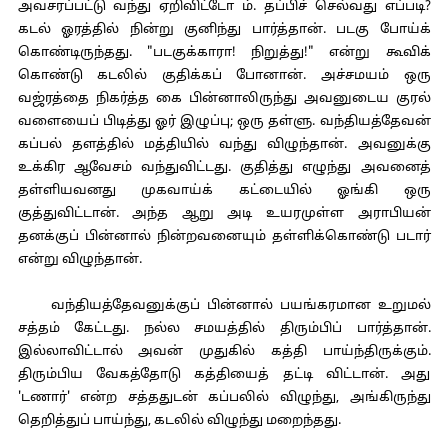
அவசரப்பட்டு வந்து ஏறிவிட்டோ ம். தப்பிச் செல்வது எப்படி?
கடல் ஓரத்தில் நின்று குனிந்து பார்த்தான். படகு போய்க்
கொண்டிருந்தது. "படகுக்காரா! நிறுத்து!" என்று கூவிக்
கொண்டு கடலில் குதிக்கப் போனான். அச்சமயம் ஒரு
வஜ்ரத்தை நிகர்த்த கை பின்னாலிருந்து அவனுடைய குரல்
வளையைப் பிடித்து ஓர் இழுப்பு; ஒரு தள்ளு. வந்தியத்தேவன்
கப்பல் தளத்தில் மத்தியில் வந்து விழுந்தான். அவனுக்கு
உக்கிர ஆவேசம் வந்துவிட்டது. குதித்து எழுந்து அவனைத்
தள்ளியவனது முகவாய்க் கட்டையில் ஓங்கி ஒரு
குத்துவிட்டான். அந்த ஆறு அடி உயரமுள்ள அராபியன்
தனக்குப் பின்னால் நின்றவனையும் தள்ளிக்கொண்டு படார்
என்று விழுந்தான்.
வந்தியத்தேவனுக்குப் பின்னால் பயங்கரமான உறுமல்
சத்தம் கேட்டது. நல்ல சமயத்தில் திரும்பிப் பார்த்தான்.
இல்லாவிட்டால் அவன் முதுகில் கத்தி பாய்ந்திருக்கும்.
திரும்பிய வேகத்தோடு கத்தியைத் தட்டி விட்டான். அது
'டணார்' என்ற சத்ததுடன் கப்பலில் விழுந்து, அங்கிருந்து
தெறித்துப் பாய்ந்து, கடலில் விழுந்து மறைந்தது.