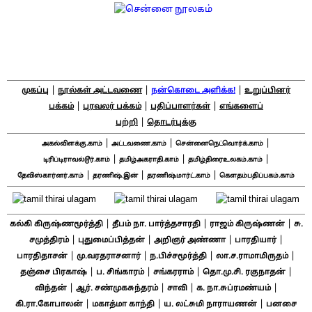
|
|
|
முகப்பு
நூல்கள் அட்டவணை
நன்கொடை அளிக்க!
உறுப்பினர்
|
|
|
பக்கம்
புரவலர் பக்கம்
பதிப்பாளர்கள்
எங்களைப்
|
பற்றி
தொடர்புக்கு
|
|
|
அகல்விளக்கு.காம்
அட்டவணை.காம்
சென்னைநெட்வொர்க்.காம்
|
|
|
டிரிப்டிராவல்டூர்.காம்
தமிழ்அகராதி.காம்
தமிழ்திரைஉலகம்.காம்
|
|
|
தேவிஸ்கார்னர்.காம்
தரணிஷ்.இன்
தரணிஷ்மார்ட்.காம்
கௌதம்பதிப்பகம்.காம்
|
|
|
கல்கி கிருஷ்ணமூர்த்தி
தீபம் நா. பார்த்தசாரதி
ராஜம் கிருஷ்ணன்
சு.
|
|
|
|
சமுத்திரம்
புதுமைப்பித்தன்
அறிஞர் அண்ணா
பாரதியார்
|
|
|
|
பாரதிதாசன்
மு.வரதராசனார்
ந.பிச்சமூர்த்தி
லா.ச.ராமாமிருதம்
|
|
|
|
தஞ்சை பிரகாஷ்
ப. சிங்காரம்
சங்கரராம்
தொ.மு.சி. ரகுநாதன்
|
|
|
|
விந்தன்
ஆர். சண்முகசுந்தரம்
சாவி
க. நா.சுப்ரமண்யம்
|
|
|
கி.ரா.கோபாலன்
மகாத்மா காந்தி
ய. லட்சுமி நாராயணன்
பனசை