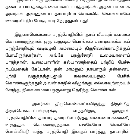
இரண்டொரு அண்ணாவிமார் பரஞ்சோதி விஷயத்தில்
தண்ட உபாயத்தைக் கையாளப் பார்த்தார்கள். அதன் பயனாக
அவர்கள் அவனுடைய தாயாரிடம் சொல்லிக் கொள்ளமலே
ஊரைவிட்டுப் போகும்படி நேர்ந்துவிட்டது!
இதனாலெல்லாம் பரஞ்சோதியின் தாய் மிகவும் கவலை
கொண்டிருந்தாள். ஒரு வருஷம் பொங்கல் பண்டிகைக்காகப்
பரஞ்சோதியும் வடிவழகி அம்மையும் திருவெண்காட்டுக்குப்
போயிருந்தார்கள். அங்கே பரஞ்சோதி உமையாளைப்
பார்த்தான். உமையாளின் கல்யாணத்தைப் பற்றிப் பேச்சு
நடப்பதைக் கேட்டான். தன் மாமனும் தாயாரும் தன்னைப்
பற்றி வருத்தத்துடனும் கவலையுடனும் பேசிக்
கொண்டிருந்ததும் அவன் காதில் விழுந்தது. எல்லாவற்றையும்
சேர்த்து, நிலைமையை ஒருவாறு தெரிந்து கொண்டான்.
அவர்கள் திருவெண்காட்டிலிருந்து திரும்பித்
திருச்செங்காட்டங்குடிக்கு வந்தபிறகு, ஒருநாள்
பரஞ்சோதியின் தாயார் தரையில் படுத்த வண்ணம் கண்ணீர்
உகுத்துக் கொண்டிருந்தாள். எங்கேயோ வெளியே
போய்விட்டு வந்த பரஞ்சோதி இதைப் பார்த்து, தாயாரின்