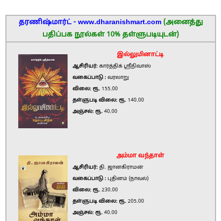
தரணிஷ்மார்ட் - www.dharanishmart.com
(அனைத்து
பதிப்பக நூல்கள் 10% தள்ளுபடியுடன்)
இல்லுமினாட்டி
ஆசிரியர்:
கார்த்திக் ஸ்ரீநிவாஸ்
வகைப்பாடு :
வரலாறு
விலை: ரூ.
155.00
தள்ளுபடி விலை: ரூ.
140.00
அஞ்சல்: ரூ.
40.00
அம்மா வந்தாள்
ஆசிரியர்:
தி. ஜானகிராமன்
வகைப்பாடு :
புதினம் (நாவல்)
விலை: ரூ.
230.00
தள்ளுபடி விலை: ரூ.
205.00
அஞ்சல்: ரூ.
40.00