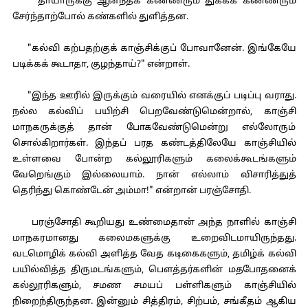
தாயாருக்கு ஆனந்தக் கண்ணீரும் துக்கக் கண்ணீரும்
சேர்ந்தாற்போல் கண்களில் துளித்தன.
"கல்வி கற்பதற்குக் காஞ்சிக்குப் போவானேன். இங்கேயே
படிக்கக் கூடாதா, குழந்தாய்?" என்றாள்.
"இந்த ஊரில் இருக்கும் வரையில் எனக்குப் படிப்பு வராது.
நல்ல கல்விப் பயிற்சி பெறவேண்டுமென்றால், காஞ்சி
மாநகருக்குத் தான் போகவேண்டுமென்று எல்லோரும்
சொல்கிறார்கள். இந்தப் பரத கண்டத்திலேயே காஞ்சியில்
உள்ளவை போன்ற கல்லூரிகளும் கலைக்கூடங்களும்
வேறெங்கும் இல்லையாம். நான் எல்லாம் விசாரித்துத்
தெரிந்து கொண்டேன் அம்மா!" என்றான் பரஞ்சோதி.
பரஞ்சோதி கூறியது உண்மைதான் அந்த நாளில் காஞ்சி
மாநகரமானது கலைமகளுக்கு உறைவிடமாயிருந்தது.
வடமொழிக் கல்வி அளித்த வேத கடிகைகளும், தமிழ்க் கல்வி
பயில்வித்த திருமடங்களும், பௌத்தர்களின் மதபோதனைக்
கல்லூரிகளும், சமண சமயப் பள்ளிகளும் காஞ்சியில்
நிறைந்திருந்தன. இன்னும் சித்திரம், சிற்பம், சங்கீதம் ஆகிய