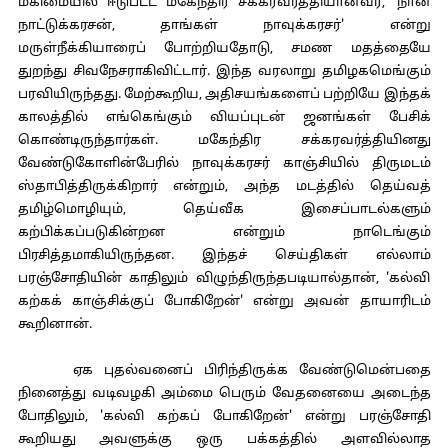
மகிமையில் ஈடுபட்ட மகேந்திர சக்கரவர்த்தியானவர், 'நான்
நாட்டுக்கரசன், தாங்கள் நாவுக்கரசர்' என்று
மருள்நீக்கியாரைப் போற்றியதோடு, சமண மதத்தையே
துறந்து சிவநேசராகிவிட்டார். இந்த வரலாறு தமிழகமெங்கும்
பரவியிருந்தது. மேற்கூறிய, அதிசயங்களைப் பற்றியே இந்தக்
காலத்தில் எங்கெங்கும் வியப்புடன் ஜனங்கள் பேசிக்
கொண்டிருந்தார்கள். மகேந்திர சக்கரவர்த்தியினது
வேண்டுகோளின்பேரில் நாவுக்கரசர் காஞ்சியில் திருமடம்
ஸ்தாபித்திருக்கிறார் என்றும், அந்த மடத்தில் தெய்வத்
தமிழ்மொழியும், தெய்வீக இசைப்பாடல்களும்
கற்பிக்கப்படுகின்றன என்றும் நாடெங்கும்
பிரசித்தமாகியிருந்தன. இந்தச் செய்திகள் எல்லாம்
பரஞ்சோதியின் காதிலும் விழுந்திருந்தபடியால்தான், 'கல்வி
கற்கக் காஞ்சிக்குப் போகிறேன்' என்று அவன் தாயாரிடம்
கூறினான்.
ஏக புதல்வனைப் பிரிந்திருக்க வேண்டுமென்பதை
நினைத்து வடிவழகி அம்மை பெரும் வேதனையை அடைந்த
போதிலும், 'கல்வி கற்கப் போகிறேன்' என்று பரஞ்சோதி
கூறியது அவளுக்கு ஒரு பக்கத்தில் அளவில்லாத