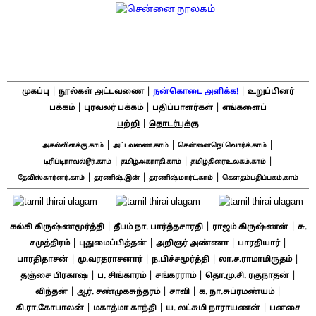
|
|
|
முகப்பு
நூல்கள் அட்டவணை
நன்கொடை அளிக்க!
உறுப்பினர்
|
|
|
பக்கம்
புரவலர் பக்கம்
பதிப்பாளர்கள்
எங்களைப்
|
பற்றி
தொடர்புக்கு
|
|
|
அகல்விளக்கு.காம்
அட்டவணை.காம்
சென்னைநெட்வொர்க்.காம்
|
|
|
டிரிப்டிராவல்டூர்.காம்
தமிழ்அகராதி.காம்
தமிழ்திரைஉலகம்.காம்
|
|
|
தேவிஸ்கார்னர்.காம்
தரணிஷ்.இன்
தரணிஷ்மார்ட்.காம்
கௌதம்பதிப்பகம்.காம்
|
|
|
கல்கி கிருஷ்ணமூர்த்தி
தீபம் நா. பார்த்தசாரதி
ராஜம் கிருஷ்ணன்
சு.
|
|
|
|
சமுத்திரம்
புதுமைப்பித்தன்
அறிஞர் அண்ணா
பாரதியார்
|
|
|
|
பாரதிதாசன்
மு.வரதராசனார்
ந.பிச்சமூர்த்தி
லா.ச.ராமாமிருதம்
|
|
|
|
தஞ்சை பிரகாஷ்
ப. சிங்காரம்
சங்கரராம்
தொ.மு.சி. ரகுநாதன்
|
|
|
|
விந்தன்
ஆர். சண்முகசுந்தரம்
சாவி
க. நா.சுப்ரமண்யம்
|
|
|
கி.ரா.கோபாலன்
மகாத்மா காந்தி
ய. லட்சுமி நாராயணன்
பனசை