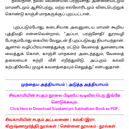
நல்லநாள், நல்ல வேளையில் பரஞ்சோதி அன்னையிடமும்
மாமனிடமும் ஆசிபெற்று, மற்ற எல்லோரிடமும் விடைபெற்றுக்
கொண்டு காஞ்சி மாநகருக்குப் புறப்பட்டான்.
புறப்படும்போது, கடைசியாக அவனுடைய மாமன் கூறிய
புத்திமதி என்னவென்றால், "அப்பா, பரஞ்சோதி! தூரவழி
போகும்போது கையில் வேலுடன் நீ புறப்படுவது நியாயந்தான்.
ஆனால் வழிப்பிரயாணத்துக்கு மட்டும் வேலைத் துணையாக
வைத்துக் கொள், காஞ்சி மாநகரை அடைந்ததும், வேலைத்
தலையைச் சுற்றி வீசி எறிந்துவிடு. அப்புறம் கல்வி
கற்பதிலேயே முழுக் கவனத்தையும் செலுத்து" என்பதுதான்.
முந்தைய அத்தியாயம்
|
அடுத்த அத்தியாயம்
சிவகாமியின் சபதம் நூலை பிடிஎஃப் வடிவில் பெற இங்கே
சொடுக்கவும்.
Click Here to Download Sivakamiyin Sabhatham Book as PDF.
சிவகாமியின் சபதம் அட்டவணை
|
கல்கி (இரா.
கிருஷ்ணமூர்த்தி) நூல்கள்
|
சென்னை நூலகம் - நூல்கள்