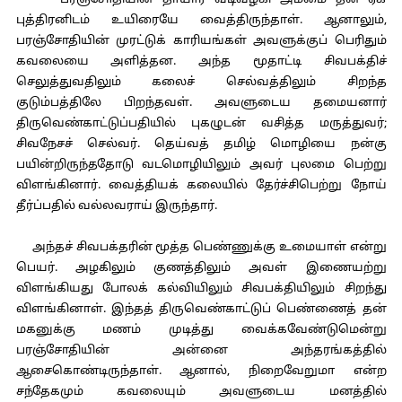
பரஞ்சோதியின் தாயார் வடிவழகி அம்மை தன் ஏக
புத்திரனிடம் உயிரையே வைத்திருந்தாள். ஆனாலும்,
பரஞ்சோதியின் முரட்டுக் காரியங்கள் அவளுக்குப் பெரிதும்
கவலையை அளித்தன. அந்த மூதாட்டி சிவபக்திச்
செலுத்துவதிலும் கலைச் செல்வத்திலும் சிறந்த
குடும்பத்திலே பிறந்தவள். அவளுடைய தமையனார்
திருவெண்காட்டுப்பதியில் புகழுடன் வசித்த மருத்துவர்;
சிவநேசச் செல்வர். தெய்வத் தமிழ் மொழியை நன்கு
பயின்றிருந்ததோடு வடமொழியிலும் அவர் புலமை பெற்று
விளங்கினார். வைத்தியக் கலையில் தேர்ச்சிபெற்று நோய்
தீர்ப்பதில் வல்லவராய் இருந்தார்.
அந்தச் சிவபக்தரின் மூத்த பெண்ணுக்கு உமையாள் என்று
பெயர். அழகிலும் குணத்திலும் அவள் இணையற்று
விளங்கியது போலக் கல்வியிலும் சிவபக்தியிலும் சிறந்து
விளங்கினாள். இந்தத் திருவெண்காட்டுப் பெண்ணைத் தன்
மகனுக்கு மணம் முடித்து வைக்கவேண்டுமென்று
பரஞ்சோதியின் அன்னை அந்தரங்கத்தில்
ஆசைகொண்டிருந்தாள். ஆனால், நிறைவேறுமா என்ற
சந்தேகமும் கவலையும் அவளுடைய மனத்தில்