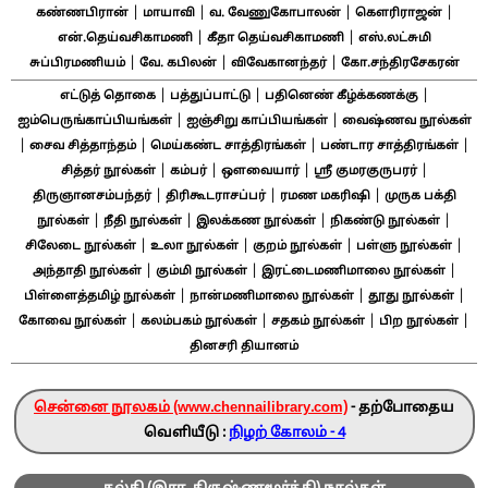
|
|
|
|
கண்ணபிரான்
மாயாவி
வ. வேணுகோபாலன்
கௌரிராஜன்
|
|
என்.தெய்வசிகாமணி
கீதா தெய்வசிகாமணி
எஸ்.லட்சுமி
|
|
|
சுப்பிரமணியம்
வே. கபிலன்
விவேகானந்தர்
கோ.சந்திரசேகரன்
|
|
|
எட்டுத் தொகை
பத்துப்பாட்டு
பதினெண் கீழ்க்கணக்கு
|
|
ஐம்பெருங்காப்பியங்கள்
ஐஞ்சிறு காப்பியங்கள்
வைஷ்ணவ நூல்கள்
|
|
|
|
சைவ சித்தாந்தம்
மெய்கண்ட சாத்திரங்கள்
பண்டார சாத்திரங்கள்
|
|
|
|
சித்தர் நூல்கள்
கம்பர்
ஔவையார்
ஸ்ரீ குமரகுருபரர்
|
|
|
திருஞானசம்பந்தர்
திரிகூடராசப்பர்
ரமண மகரிஷி
முருக பக்தி
|
|
|
|
நூல்கள்
நீதி நூல்கள்
இலக்கண நூல்கள்
நிகண்டு நூல்கள்
|
|
|
|
சிலேடை நூல்கள்
உலா நூல்கள்
குறம் நூல்கள்
பள்ளு நூல்கள்
|
|
|
அந்தாதி நூல்கள்
கும்மி நூல்கள்
இரட்டைமணிமாலை நூல்கள்
|
|
|
பிள்ளைத்தமிழ் நூல்கள்
நான்மணிமாலை நூல்கள்
தூது நூல்கள்
|
|
|
|
கோவை நூல்கள்
கலம்பகம் நூல்கள்
சதகம் நூல்கள்
பிற நூல்கள்
தினசரி தியானம்
சென்னை நூலகம் (www.chennailibrary.com)
- தற்போதைய
வெளியீடு :
நிழற் கோலம் - 4