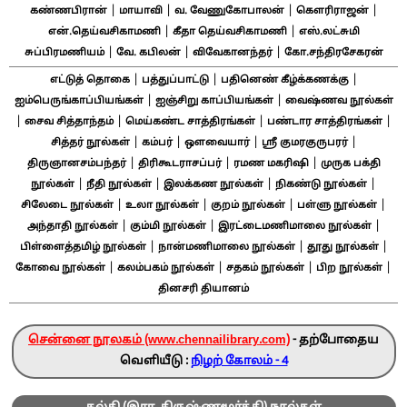
|
|
|
|
கண்ணபிரான்
மாயாவி
வ. வேணுகோபாலன்
கௌரிராஜன்
|
|
என்.தெய்வசிகாமணி
கீதா தெய்வசிகாமணி
எஸ்.லட்சுமி
|
|
|
சுப்பிரமணியம்
வே. கபிலன்
விவேகானந்தர்
கோ.சந்திரசேகரன்
|
|
|
எட்டுத் தொகை
பத்துப்பாட்டு
பதினெண் கீழ்க்கணக்கு
|
|
ஐம்பெருங்காப்பியங்கள்
ஐஞ்சிறு காப்பியங்கள்
வைஷ்ணவ நூல்கள்
|
|
|
|
சைவ சித்தாந்தம்
மெய்கண்ட சாத்திரங்கள்
பண்டார சாத்திரங்கள்
|
|
|
|
சித்தர் நூல்கள்
கம்பர்
ஔவையார்
ஸ்ரீ குமரகுருபரர்
|
|
|
திருஞானசம்பந்தர்
திரிகூடராசப்பர்
ரமண மகரிஷி
முருக பக்தி
|
|
|
|
நூல்கள்
நீதி நூல்கள்
இலக்கண நூல்கள்
நிகண்டு நூல்கள்
|
|
|
|
சிலேடை நூல்கள்
உலா நூல்கள்
குறம் நூல்கள்
பள்ளு நூல்கள்
|
|
|
அந்தாதி நூல்கள்
கும்மி நூல்கள்
இரட்டைமணிமாலை நூல்கள்
|
|
|
பிள்ளைத்தமிழ் நூல்கள்
நான்மணிமாலை நூல்கள்
தூது நூல்கள்
|
|
|
|
கோவை நூல்கள்
கலம்பகம் நூல்கள்
சதகம் நூல்கள்
பிற நூல்கள்
தினசரி தியானம்
சென்னை நூலகம் (www.chennailibrary.com)
- தற்போதைய
வெளியீடு :
நிழற் கோலம் - 4