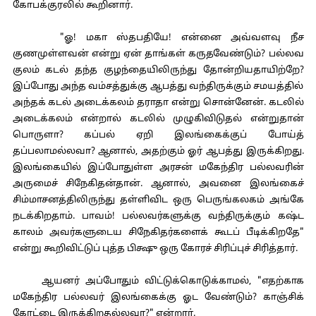
கோபக்குரலில் கூறினார்.
"ஓ! மகா ஸ்தபதியே! என்னை அவ்வளவு நீச
குணமுள்ளவன் என்று ஏன் தாங்கள் கருதவேண்டும்? பல்லவ
குலம் கடல் தந்த குழந்தையிலிருந்து தோன்றியதாயிற்றே?
இப்போது அந்த வம்சத்துக்கு ஆபத்து வந்திருக்கும் சமயத்தில்
அந்தக் கடல் அடைக்கலம் தராதா என்று சொன்னேன். கடலில்
அடைக்கலம் என்றால் கடலில் முழுகிவிடுதல் என்றுதான்
பொருளா? கப்பல் ஏறி இலங்கைக்குப் போய்த்
தப்பலாமல்லவா? ஆனால், அதற்கும் ஓர் ஆபத்து இருக்கிறது.
இலங்கையில் இப்போதுள்ள அரசன் மகேந்திர பல்லவரின்
அருமைச் சிநேகிதன்தான். ஆனால், அவனை இலங்கைச்
சிம்மாசனத்திலிருந்து தள்ளிவிட ஒரு பெருங்கலகம் அங்கே
நடக்கிறதாம். பாவம்! பல்லவர்களுக்கு வந்திருக்கும் கஷ்ட
காலம் அவர்களுடைய சிநேகிதர்களைக் கூடப் பீடிக்கிறதே"
என்று கூறிவிட்டுப் புத்த பிக்ஷு ஒரு கோரச் சிரிப்புச் சிரித்தார்.
ஆயனர் அப்போதும் விட்டுக்கொடுக்காமல், "எதற்காக
மகேந்திர பல்லவர் இலங்கைக்கு ஓட வேண்டும்? காஞ்சிக்
கோட்டை இருக்கிறதல்லவா?" என்றார்.