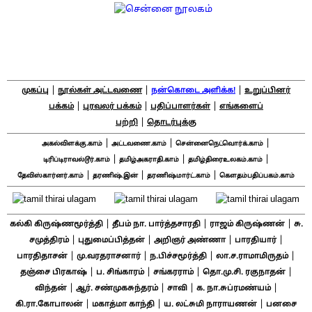
|
|
|
முகப்பு
நூல்கள் அட்டவணை
நன்கொடை அளிக்க!
உறுப்பினர்
|
|
|
பக்கம்
புரவலர் பக்கம்
பதிப்பாளர்கள்
எங்களைப்
|
பற்றி
தொடர்புக்கு
|
|
|
அகல்விளக்கு.காம்
அட்டவணை.காம்
சென்னைநெட்வொர்க்.காம்
|
|
|
டிரிப்டிராவல்டூர்.காம்
தமிழ்அகராதி.காம்
தமிழ்திரைஉலகம்.காம்
|
|
|
தேவிஸ்கார்னர்.காம்
தரணிஷ்.இன்
தரணிஷ்மார்ட்.காம்
கௌதம்பதிப்பகம்.காம்
|
|
|
கல்கி கிருஷ்ணமூர்த்தி
தீபம் நா. பார்த்தசாரதி
ராஜம் கிருஷ்ணன்
சு.
|
|
|
|
சமுத்திரம்
புதுமைப்பித்தன்
அறிஞர் அண்ணா
பாரதியார்
|
|
|
|
பாரதிதாசன்
மு.வரதராசனார்
ந.பிச்சமூர்த்தி
லா.ச.ராமாமிருதம்
|
|
|
|
தஞ்சை பிரகாஷ்
ப. சிங்காரம்
சங்கரராம்
தொ.மு.சி. ரகுநாதன்
|
|
|
|
விந்தன்
ஆர். சண்முகசுந்தரம்
சாவி
க. நா.சுப்ரமண்யம்
|
|
|
கி.ரா.கோபாலன்
மகாத்மா காந்தி
ய. லட்சுமி நாராயணன்
பனசை