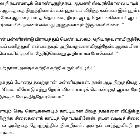
ே நீ நடனமாடிக் கொண்டிருந்தாய். ஆயனர் ஸ்வரக்கோவை பாடிக் 
ும் ஆட்டத்தை நிறுத்தினாய். உன்னுடைய விரிந்த கண்கள் இன்னும்
தன் மேல் ஆயனர் பாடத் தொடங்க, நீயும் ஆடத் தொடங்கினாய்! ஆட்டம்
 பார்வையில் நாணம் என்பது அணுவளவும் இருக்கவில்லை..."
 பன்னிரண்டு பிராயத்துப் பெண். உலகம் அறியாதவளாயிருந்தேன்.
் அற்பப் பனித்துளி என்பதையும் அறியாதவளாயிருந்தேன். ஆகையினால
்தில் கூசிக் குனிய நேரிடுமென்று அறியாமல் போனேன்!..."
 நான் அதைச் சுற்றிச் சுற்றி வரும் விட்டில்!.."
்குப் போனது தவறுதான் மன்னியுங்கள். நான் ஆடி நிறுத்தியது
ு, 'சிவகாமியோடு சற்று நேரம் விளையாடிக் கொண்டிரு! ஆயனரோடு 
டுக்குள்ளே குதித்தோடினோம்."
ும் செடி கொடிகளையும் காட்டியான பிறகு தங்களை வீட்டுக்குள
்திருந்த சிலைகளைக் காட்டத் தொடங்கினேன். நடன வடிவச் சிலை
ோல் அபிநயத் தோற்றத்தில் நின்றீர்கள். அதைப் பார்த்துவிட்டு 
ர்கள்.