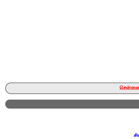
சென்னை ந
சி