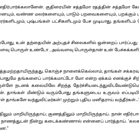
ர்க்கலானேன். குதிரையின் சத்தமோ ரதத்தின் சத்தமோ கேட்கும்
னையும், வண்ண மலர்களையும், பாடும் பறவைகளையும், பறக்கும் பட்
ர்களிடமும், புஷ்பங்கள் பட்சிகளிடமும் பேச முடியாது. தங்களிடம
ோது, உன் தந்தையின் அற்புதச் சிலைகளில் ஒன்றைப் பார்ப்பது ப
வு பொருள் உண்டோ , அவ்வளவு பொருள்தான் உன் பேச்சுக்களிலும் 
மற்றதாயிருந்தது. கொஞ்ச நாளைக்கெல்லாம், தாங்கள் சக்கரவர்த்
்போதுமே தங்களைப் பார்க்கமாட்டோ மோ என்ற ஏக்கம் எனக்குச் சிற
்ளே நடனக் கலையிலே சிறந்த தேர்ச்சியடைந்துவிடவேண்டுமென்று
தாங்கள் மீண்டும் வரும்போது தங்களுடைய உருவம் எப்படியிரு
ாங்களே வந்துவிட்டீர்கள்! முற்றும் புதிய மனிதராய் வந்தீர்கள்...
ும் மாறியிருந்தாய்; குணத்திலும் மாறியிருந்தாய். நான் எதிர்
ாணத்துடன் நின்று கடைக்கண்ணால் என்னைப் பார்த்தாய். 'கலகல' 
றன."