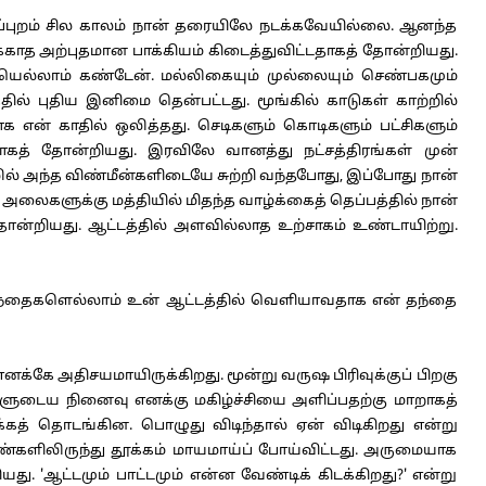
. அப்புறம் சில காலம் நான் தரையிலே நடக்கவேயில்லை. ஆனந்த
்காத அற்புதமான பாக்கியம் கிடைத்துவிட்டதாகத் தோன்றியது.
ல்லாம் கண்டேன். மல்லிகையும் முல்லையும் செண்பகமும்
ில் புதிய இனிமை தென்பட்டது. மூங்கில் காடுகள் காற்றில்
என் காதில் ஒலித்தது. செடிகளும் கொடிகளும் பட்சிகளும்
ாகத் தோன்றியது. இரவிலே வானத்து நட்சத்திரங்கள் முன்
ல் அந்த விண்மீன்களிடையே சுற்றி வந்தபோது, இப்போது நான்
 அலைகளுக்கு மத்தியில் மிதந்த வாழ்க்கைத் தெப்பத்தில் நான்
 தோன்றியது. ஆட்டத்தில் அளவில்லாத உற்சாகம் உண்டாயிற்று.
விந்தைகளெல்லாம் உன் ஆட்டத்தில் வெளியாவதாக என் தந்தை
எனக்கே அதிசயமாயிருக்கிறது. மூன்று வருஷ பிரிவுக்குப் பிறகு
ளுடைய நினைவு எனக்கு மகிழ்ச்சியை அளிப்பதற்கு மாறாகத்
ிக்கத் தொடங்கின. பொழுது விடிந்தால் ஏன் விடிகிறது என்று
ண்களிலிருந்து தூக்கம் மாயமாய்ப் போய்விட்டது. அருமையாக
 'ஆட்டமும் பாட்டமும் என்ன வேண்டிக் கிடக்கிறது?' என்று