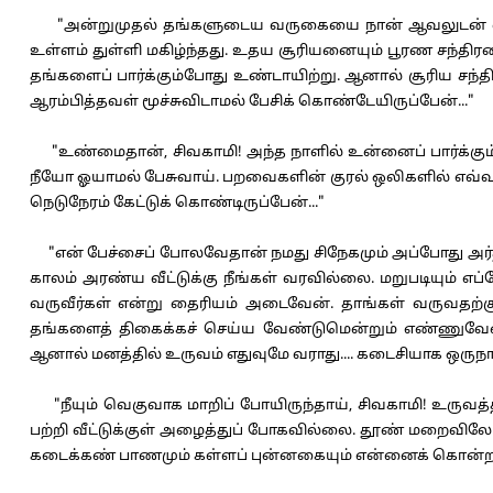
"அன்றுமுதல் தங்களுடைய வருகையை நான் ஆவலுடன் எதிர்பா
உள்ளம் துள்ளி மகிழ்ந்தது. உதய சூரியனையும் பூரண சந்திர
தங்களைப் பார்க்கும்போது உண்டாயிற்று. ஆனால் சூரிய சந்திர
ஆரம்பித்தவள் மூச்சுவிடாமல் பேசிக் கொண்டேயிருப்பேன்..."
"உண்மைதான், சிவகாமி! அந்த நாளில் உன்னைப் பார்க்கும்ப
நீயோ ஓயாமல் பேசுவாய். பறவைகளின் குரல் ஒலிகளில் எவ்வள
நெடுநேரம் கேட்டுக் கொண்டிருப்பேன்..."
"என் பேச்சைப் போலவேதான் நமது சிநேகமும் அப்போது அர்த்த
காலம் அரண்ய வீட்டுக்கு நீங்கள் வரவில்லை. மறுபடியும் எப
வருவீர்கள் என்று தைரியம் அடைவேன். தாங்கள் வருவதற்குள
தங்களைத் திகைக்கச் செய்ய வேண்டுமென்றும் எண்ணுவேன். 
ஆனால் மனத்தில் உருவம் எதுவுமே வராது.... கடைசியாக ஒருநாள் த
"நீயும் வெகுவாக மாறிப் போயிருந்தாய், சிவகாமி! உருவத்தில
பற்றி வீட்டுக்குள் அழைத்துப் போகவில்லை. தூண் மறைவிலே ந
கடைக்கண் பாணமும் கள்ளப் புன்னகையும் என்னைக் கொன்