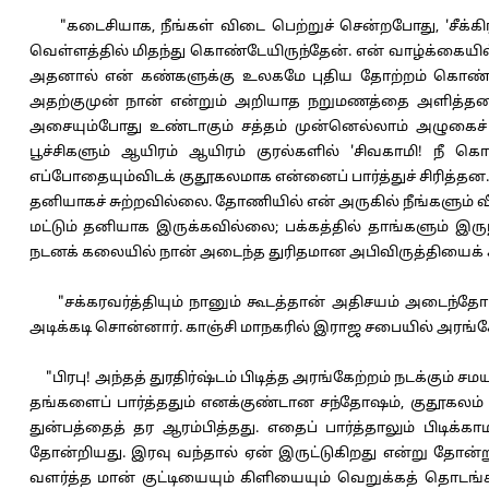
"கடைசியாக, நீங்கள் விடை பெற்றுச் சென்றபோது, 'சீக்கிரத
வெள்ளத்தில் மிதந்து கொண்டேயிருந்தேன். என் வாழ்க்கையில
அதனால் என் கண்களுக்கு உலகமே புதிய தோற்றம் கொண்டத
அதற்குமுன் நான் என்றும் அறியாத நறுமணத்தை அளித்தன. நீ
அசையும்போது உண்டாகும் சத்தம் முன்னெல்லாம் அழுகைச் 
பூச்சிகளும் ஆயிரம் ஆயிரம் குரல்களில் 'சிவகாமி! நீ
எப்போதையும்விடக் குதூகலமாக என்னைப் பார்த்துச் சிரித்
தனியாகச் சுற்றவில்லை. தோணியில் என் அருகில் நீங்களும் வீ
மட்டும் தனியாக இருக்கவில்லை; பக்கத்தில் தாங்களும் இரு
நடனக் கலையில் நான் அடைந்த துரிதமான அபிவிருத்தியைக் கண்
"சக்கரவர்த்தியும் நானும் கூடத்தான் அதிசயம் அடைந்தோ
அடிக்கடி சொன்னார். காஞ்சி மாநகரில் இராஜ சபையில் அரங்கேற
"பிரபு! அந்தத் துரதிர்ஷ்டம் பிடித்த அரங்கேற்றம் நடக்கும்
தங்களைப் பார்த்ததும் எனக்குண்டான சந்தோஷம், குதூகலம
துன்பத்தைத் தர ஆரம்பித்தது. எதைப் பார்த்தாலும் பிடிக்
தோன்றியது. இரவு வந்தால் ஏன் இருட்டுகிறது என்று தோன்ற
வளர்த்த மான் குட்டியையும் கிளியையும் வெறுக்கத் தொடங்