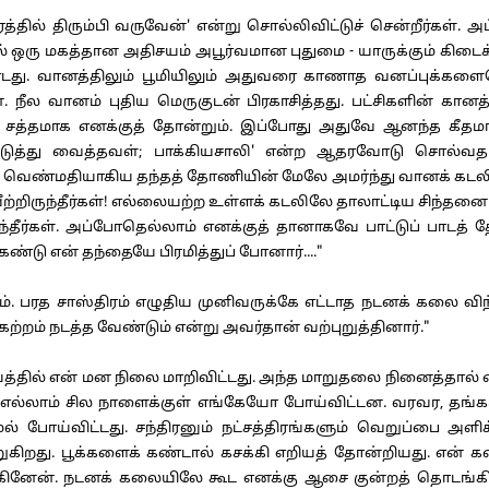
்தில் திரும்பி வருவேன்' என்று சொல்லிவிட்டுச் சென்றீர்கள்
் ஒரு மகத்தான அதிசயம் அபூர்வமான புதுமை - யாருக்கும் கிடைக
ு. வானத்திலும் பூமியிலும் அதுவரை காணாத வனப்புக்களையெ
ல வானம் புதிய மெருகுடன் பிரகாசித்தது. பட்சிகளின் கானத்த
சத்தமாக எனக்குத் தோன்றும். இப்போது அதுவே ஆனந்த கீதமாக 
 கொடுத்து வைத்தவள்; பாக்கியசாலி' என்ற ஆதரவோடு சொல்வத
தன. வெண்மதியாகிய தந்தத் தோணியின் மேலே அமர்ந்து வானக் கடலி
ற்றிருந்தீர்கள்! எல்லையற்ற உள்ளக் கடலிலே தாலாட்டிய சிந்தனை
ந்தீர்கள். அப்போதெல்லாம் எனக்குத் தானாகவே பாட்டுப் பாடத்
டு என் தந்தையே பிரமித்துப் போனார்...."
ம். பரத சாஸ்திரம் எழுதிய முனிவருக்கே எட்டாத நடனக் கலை 
்றம் நடத்த வேண்டும் என்று அவர்தான் வற்புறுத்தினார்."
 சமயத்தில் என் மன நிலை மாறிவிட்டது. அந்த மாறுதலை நினைத்தால் 
் எல்லாம் சில நாளைக்குள் எங்கேயோ போய்விட்டன. வரவர, தங்க
காமல் போய்விட்டது. சந்திரனும் நட்சத்திரங்களும் வெறுப்பை அள
ுகிறது. பூக்களைக் கண்டால் கசக்கி எறியத் தோன்றியது. என் க
கினேன். நடனக் கலையிலே கூட எனக்கு ஆசை குன்றத் தொடங்கியது.