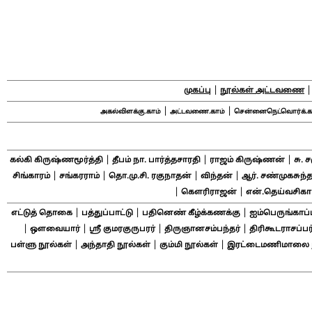
|
முகப்பு
நூல்கள் அட்டவணை
|
|
அகல்விளக்கு.காம்
அட்டவணை.காம்
சென்னைநெட்வொர்க்.க
|
|
|
கல்கி கிருஷ்ணமூர்த்தி
தீபம் நா. பார்த்தசாரதி
ராஜம் கிருஷ்ணன்
சு. 
|
|
|
|
சிங்காரம்
சங்கரராம்
தொ.மு.சி. ரகுநாதன்
விந்தன்
ஆர். சண்முகசுந்த
|
|
கௌரிராஜன்
என்.தெய்வசிக
|
|
|
எட்டுத் தொகை
பத்துப்பாட்டு
பதினெண் கீழ்க்கணக்கு
ஐம்பெருங்காப்
|
|
|
|
ஔவையார்
ஸ்ரீ குமரகுருபரர்
திருஞானசம்பந்தர்
திரிகூடராசப்பர
|
|
|
பள்ளு நூல்கள்
அந்தாதி நூல்கள்
கும்மி நூல்கள்
இரட்டைமணிமாலை ந