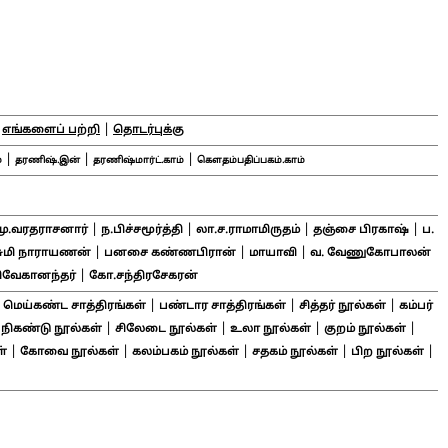
|
|
எங்களைப் பற்றி
தொடர்புக்கு
|
|
|
்
தரணிஷ்.இன்
தரணிஷ்மார்ட்.காம்
கௌதம்பதிப்பகம்.காம்
|
|
|
|
மு.வரதராசனார்
ந.பிச்சமூர்த்தி
லா.ச.ராமாமிருதம்
தஞ்சை பிரகாஷ்
ப.
|
|
|
சுமி நாராயணன்
பனசை கண்ணபிரான்
மாயாவி
வ. வேணுகோபாலன்
|
ிவேகானந்தர்
கோ.சந்திரசேகரன்
|
|
|
|
மெய்கண்ட சாத்திரங்கள்
பண்டார சாத்திரங்கள்
சித்தர் நூல்கள்
கம்பர்
|
|
|
|
|
நிகண்டு நூல்கள்
சிலேடை நூல்கள்
உலா நூல்கள்
குறம் நூல்கள்
|
|
|
|
|
்
கோவை நூல்கள்
கலம்பகம் நூல்கள்
சதகம் நூல்கள்
பிற நூல்கள்