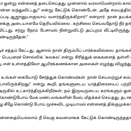
ோ ஒன்று என்னைத் தடைசெய்தது. முன்னால் வரலாமென்றால் கால்
ன வந்துவிட்டது?' என்று கேட்டுக் கொண்டேன். அதே சமயத்தில் அ
எப்படி ஆஜானுபாகுவாய் வளர்ந்திருக்கிறார்?' என்றார். நான் தயக்
எனக்கு அடையாளமே தெரியவில்லை . கற்சிலை செய்வதோடு நீர் தங்க
. சற்று நேரம் பேசாமல் நின்றுவிட்டு அப்புறம் வீட்டிலிருந்த
ண்டிருந்தேன்."
 சத்தம் கேட்டது. ஆனால் நான் திரும்பிப் பார்க்கவில்லை. தாங்க
பெயரைச் சொல்லிக் 'கலகல' என்று சிரித்துக் கைகளைத் தள்ளி விட
தது. என் உள்ளத்திலோ ஆயிரக்கணக்கான அலைகள் எழுந்து விழுந
 உங்கள் கையோடு சேர்த்துக் கொண்டீர்கள். நான் செயலற்றுச் சும்மா
லிருக்கிறது!' என்று கூறி, தங்களுடைய யாத்திரையைப் பற்
ுகில் உட்கார்ந்திருக்கிறீர்கள்; நம் இருவருடைய கரங்களும் ஒன்
ொண்டுபோய் மேக மண்டலங்களின் மேல், மிதக்கச் செய்தது. தடாகத
கீழே கொண்டு போய் மூச்சுவிட முடியாமல் என்னைத் திக்குமுக்காடச
சொன்னதையெல்லாம் நீ வெகு கவனமாகக் கேட்டுக் கொண்டிருந்