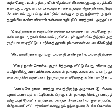
வந்தபோது, உன் தந்தையின் தெய்வச் சிலைகளுக்கு மத்தியில
கண்டதும் ஆயனர் பாட்டையும் தாளத்தையும் நிறுத்தினார். நீய
வேண்டாம்; ஆட்டம் நடக்கட்டும்!' என்று வற்புறுத்தினார். அ
ததும்பிய கண்களினால் என்னை ஏறிட்டுப் பார்த்தாய். அந்தப்
"பிரபு! தாங்கள் கூறியதெல்லாம் உண்மைதான். அப்போது நான்
என்பதையும், நான் கேவலம் பூமியில் புல் நுனியில் நிற்கும
சூரியனை ஏறிட்டுப் பார்க்கத் துணியும் கண்கள் கூடிய சீக்கிரத
"சிவகாமி! நான் சூரியனுமல்ல; நீ பனித்துளியுமல்ல. நீ தீபச்சுடர்;
"பிரபு! நான் சொல்ல ஆரம்பித்ததை விட்டு வேறு விஷயத்துக
மகிழ்ச்சிக்கு அளவில்லை. உங்கள் தந்தை உங்களைப் பார்த்த
என் அருகில் வந்தீர்கள். இருவரும் கைகோத்துக் கொண்டு காட்
"காட்டிலே நான் பார்த்து வைத்திருந்த அழகான இடங்களைய
புறாக்களையும் காட்டினேன். பிறகு என் தந்தை செய்து வைத
விரும்புகிறேன்' என்றீர்கள். அந்தச் சிலைகளில் ஒன்றைப்ப
சிநேகமாகி விட்டார்களே!' என்று நம் தந்தைமார் பேசிக் கொண்டா