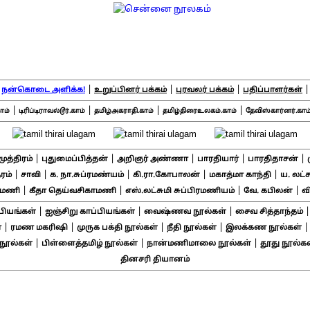
|
|
|
|
நன்கொடை அளிக்க!
உறுப்பினர் பக்கம்
புரவலர் பக்கம்
பதிப்பாளர்கள்
|
|
|
|
ாம்
டிரிப்டிராவல்டூர்.காம்
தமிழ்அகராதி.காம்
தமிழ்திரைஉலகம்.காம்
தேவிஸ்கார்னர்.காம
|
|
|
|
|
சமுத்திரம்
புதுமைப்பித்தன்
அறிஞர் அண்ணா
பாரதியார்
பாரதிதாசன்
|
|
|
|
|
ரம்
சாவி
க. நா.சுப்ரமண்யம்
கி.ரா.கோபாலன்
மகாத்மா காந்தி
ய. லட்
|
|
|
|
ாமணி
கீதா தெய்வசிகாமணி
எஸ்.லட்சுமி சுப்பிரமணியம்
வே. கபிலன்
வ
|
|
|
பியங்கள்
ஐஞ்சிறு காப்பியங்கள்
வைஷ்ணவ நூல்கள்
சைவ சித்தாந்தம்
|
|
|
|
்
ரமண மகரிஷி
முருக பக்தி நூல்கள்
நீதி நூல்கள்
இலக்கண நூல்கள்
|
|
|
ூல்கள்
பிள்ளைத்தமிழ் நூல்கள்
நான்மணிமாலை நூல்கள்
தூது நூல்கள
தினசரி தியானம்