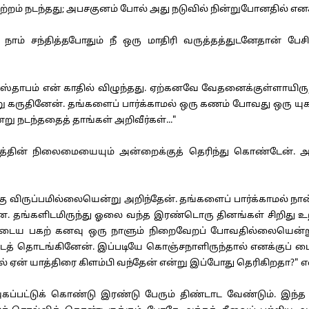
்றம் நடந்தது; அபசகுனம் போல் அது நடுவில் நின்றுபோனதில் எனக்க
ம் சந்தித்தபோதும் நீ ஒரு மாதிரி வருத்தத்துடனேதான் பேசின
்தாபம் என் காதில் விழுந்தது. ஏற்கனவே வேதனைக்குள்ளாயிருந்
று கருதினேன். தங்களைப் பார்க்காமல் ஒரு கணம் போவது ஒரு ய
்று நடந்ததைத் தாங்கள் அறிவீர்கள்..."
த்தின் நிலைமையையும் அன்றைக்குத் தெரிந்து கொண்டேன்
ிருப்பமில்லையென்று அறிந்தேன். தங்களைப் பார்க்காமல் நான் கழ
. தங்களிடமிருந்து ஓலை வந்த இரண்டொரு தினங்கள் சிறிது உற்ச
னுடைய பகற் கனவு ஒரு நாளும் நிறைவேறப் போவதில்லையென்றும்
் தொடங்கினேன். இப்படியே கொஞ்சநாளிருந்தால் எனக்குப் பைத்தி
 ஏன் யாத்திரை கிளம்பி வந்தேன் என்று இப்போது தெரிகிறதா?" என்
கப்பட்டுக் கொண்டு இரண்டு பேரும் திண்டாட வேண்டும். இந்த