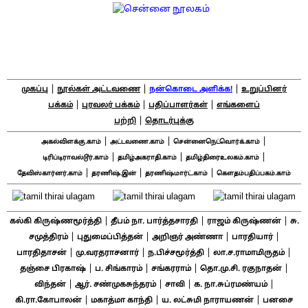
|
|
|
முகப்பு
நூல்கள் அட்டவணை
நன்கொடை அளிக்க!
உறுப்பினர்
|
|
|
பக்கம்
புரவலர் பக்கம்
பதிப்பாளர்கள்
எங்களைப்
|
பற்றி
தொடர்புக்கு
|
|
|
அகல்விளக்கு.காம்
அட்டவணை.காம்
சென்னைநெட்வொர்க்.காம்
|
|
|
டிரிப்டிராவல்டூர்.காம்
தமிழ்அகராதி.காம்
தமிழ்திரைஉலகம்.காம்
|
|
|
தேவிஸ்கார்னர்.காம்
தரணிஷ்.இன்
தரணிஷ்மார்ட்.காம்
கௌதம்பதிப்பகம்.காம்
|
|
|
கல்கி கிருஷ்ணமூர்த்தி
தீபம் நா. பார்த்தசாரதி
ராஜம் கிருஷ்ணன்
சு.
|
|
|
|
சமுத்திரம்
புதுமைப்பித்தன்
அறிஞர் அண்ணா
பாரதியார்
|
|
|
|
பாரதிதாசன்
மு.வரதராசனார்
ந.பிச்சமூர்த்தி
லா.ச.ராமாமிருதம்
|
|
|
|
தஞ்சை பிரகாஷ்
ப. சிங்காரம்
சங்கரராம்
தொ.மு.சி. ரகுநாதன்
|
|
|
|
விந்தன்
ஆர். சண்முகசுந்தரம்
சாவி
க. நா.சுப்ரமண்யம்
|
|
|
கி.ரா.கோபாலன்
மகாத்மா காந்தி
ய. லட்சுமி நாராயணன்
பனசை