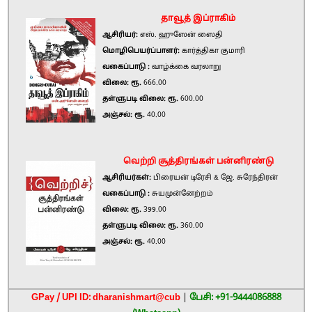
தாவூத் இப்ராகிம்
ஆசிரியர்:
எஸ். ஹுஸேன் ஸைதி
மொழிபெயர்ப்பாளர்:
கார்த்திகா குமாரி
வகைப்பாடு :
வாழ்க்கை வரலாறு
விலை: ரூ.
666.00
தள்ளுபடி விலை: ரூ.
600.00
அஞ்சல்: ரூ.
40.00
வெற்றி சூத்திரங்கள் பன்னிரண்டு
ஆசிரியர்கள்:
பிரையன் டிரேசி & ஜே. சுரேந்திரன்
வகைப்பாடு :
சுயமுன்னேற்றம்
விலை: ரூ.
399.00
தள்ளுபடி விலை: ரூ.
360.00
அஞ்சல்: ரூ.
40.00
GPay / UPI ID: dharanishmart@cub
|
பேசி: +91-9444086888