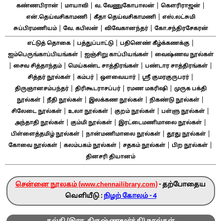
|
|
|
|
கண்ணபிரான்
மாயாவி
வ. வேணுகோபாலன்
கௌரிராஜன்
|
|
என்.தெய்வசிகாமணி
கீதா தெய்வசிகாமணி
எஸ்.லட்சுமி
|
|
|
சுப்பிரமணியம்
வே. கபிலன்
விவேகானந்தர்
கோ.சந்திரசேகரன்
|
|
|
எட்டுத் தொகை
பத்துப்பாட்டு
பதினெண் கீழ்க்கணக்கு
|
|
ஐம்பெருங்காப்பியங்கள்
ஐஞ்சிறு காப்பியங்கள்
வைஷ்ணவ நூல்கள்
|
|
|
|
சைவ சித்தாந்தம்
மெய்கண்ட சாத்திரங்கள்
பண்டார சாத்திரங்கள்
|
|
|
|
சித்தர் நூல்கள்
கம்பர்
ஔவையார்
ஸ்ரீ குமரகுருபரர்
|
|
|
திருஞானசம்பந்தர்
திரிகூடராசப்பர்
ரமண மகரிஷி
முருக பக்தி
|
|
|
|
நூல்கள்
நீதி நூல்கள்
இலக்கண நூல்கள்
நிகண்டு நூல்கள்
|
|
|
|
சிலேடை நூல்கள்
உலா நூல்கள்
குறம் நூல்கள்
பள்ளு நூல்கள்
|
|
|
அந்தாதி நூல்கள்
கும்மி நூல்கள்
இரட்டைமணிமாலை நூல்கள்
|
|
|
பிள்ளைத்தமிழ் நூல்கள்
நான்மணிமாலை நூல்கள்
தூது நூல்கள்
|
|
|
|
கோவை நூல்கள்
கலம்பகம் நூல்கள்
சதகம் நூல்கள்
பிற நூல்கள்
தினசரி தியானம்
சென்னை நூலகம் (www.chennailibrary.com)
- தற்போதைய
வெளியீடு :
நிழற் கோலம் - 4