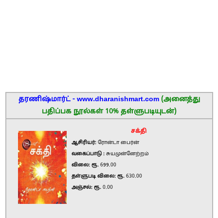
தரணிஷ்மார்ட் - www.dharanishmart.com
(அனைத்து
பதிப்பக நூல்கள் 10% தள்ளுபடியுடன்)
சக்தி
ஆசிரியர்:
ரோன்டா பைர்ன்
வகைப்பாடு :
சுயமுன்னேற்றம்
விலை: ரூ.
699.00
தள்ளுபடி விலை: ரூ.
630.00
அஞ்சல்: ரூ.
0.00