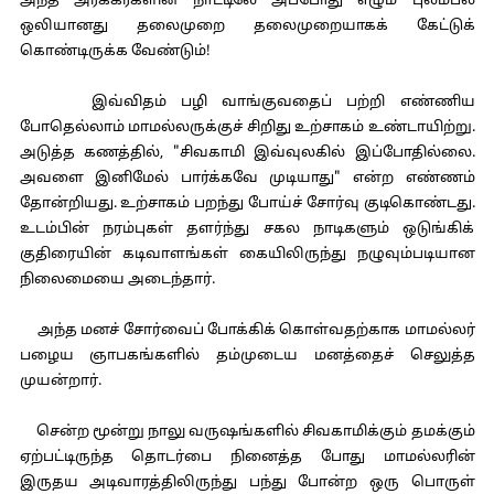
அந்த அரக்கர்களின் நாட்டிலே அப்போது எழும் புலம்பல்
ஒலியானது தலைமுறை தலைமுறையாகக் கேட்டுக்
கொண்டிருக்க வேண்டும்!
இவ்விதம் பழி வாங்குவதைப் பற்றி எண்ணிய
போதெல்லாம் மாமல்லருக்குச் சிறிது உற்சாகம் உண்டாயிற்று.
அடுத்த கணத்தில், "சிவகாமி இவ்வுலகில் இப்போதில்லை.
அவளை இனிமேல் பார்க்கவே முடியாது" என்ற எண்ணம்
தோன்றியது. உற்சாகம் பறந்து போய்ச் சோர்வு குடிகொண்டது.
உடம்பின் நரம்புகள் தளர்ந்து சகல நாடிகளும் ஒடுங்கிக்
குதிரையின் கடிவாளங்கள் கையிலிருந்து நழுவும்படியான
நிலைமையை அடைந்தார்.
அந்த மனச் சோர்வைப் போக்கிக் கொள்வதற்காக மாமல்லர்
பழைய ஞாபகங்களில் தம்முடைய மனத்தைச் செலுத்த
முயன்றார்.
சென்ற மூன்று நாலு வருஷங்களில் சிவகாமிக்கும் தமக்கும்
ஏற்பட்டிருந்த தொடர்பை நினைத்த போது மாமல்லரின்
இருதய அடிவாரத்திலிருந்து பந்து போன்ற ஒரு பொருள்