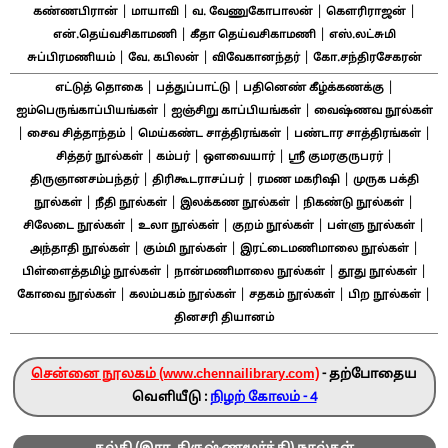
|
|
|
|
கண்ணபிரான்
மாயாவி
வ. வேணுகோபாலன்
கௌரிராஜன்
|
|
என்.தெய்வசிகாமணி
கீதா தெய்வசிகாமணி
எஸ்.லட்சுமி
|
|
|
சுப்பிரமணியம்
வே. கபிலன்
விவேகானந்தர்
கோ.சந்திரசேகரன்
|
|
|
எட்டுத் தொகை
பத்துப்பாட்டு
பதினெண் கீழ்க்கணக்கு
|
|
ஐம்பெருங்காப்பியங்கள்
ஐஞ்சிறு காப்பியங்கள்
வைஷ்ணவ நூல்கள்
|
|
|
|
சைவ சித்தாந்தம்
மெய்கண்ட சாத்திரங்கள்
பண்டார சாத்திரங்கள்
|
|
|
|
சித்தர் நூல்கள்
கம்பர்
ஔவையார்
ஸ்ரீ குமரகுருபரர்
|
|
|
திருஞானசம்பந்தர்
திரிகூடராசப்பர்
ரமண மகரிஷி
முருக பக்தி
|
|
|
|
நூல்கள்
நீதி நூல்கள்
இலக்கண நூல்கள்
நிகண்டு நூல்கள்
|
|
|
|
சிலேடை நூல்கள்
உலா நூல்கள்
குறம் நூல்கள்
பள்ளு நூல்கள்
|
|
|
அந்தாதி நூல்கள்
கும்மி நூல்கள்
இரட்டைமணிமாலை நூல்கள்
|
|
|
பிள்ளைத்தமிழ் நூல்கள்
நான்மணிமாலை நூல்கள்
தூது நூல்கள்
|
|
|
|
கோவை நூல்கள்
கலம்பகம் நூல்கள்
சதகம் நூல்கள்
பிற நூல்கள்
தினசரி தியானம்
சென்னை நூலகம் (www.chennailibrary.com)
- தற்போதைய
வெளியீடு :
நிழற் கோலம் - 4