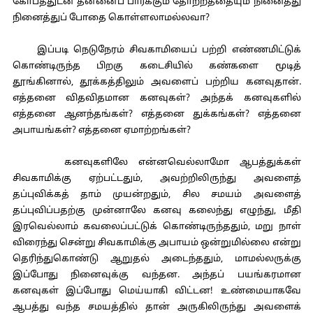
கோபத்துடன் தன்னைப் பார்க்கும் தோற்றத்தையும் நினைத்து
நினைத்துப் போதை கொள்ளலாமல்லவா?
இப்படி நெடுநேரம் சிவகாமியைப் பற்றி எண்ணமிட்டுக்
கொண்டிருந்த பிறகு கடைசியில் கண்களை மூடித்
தூங்கினால், தூக்கத்திலும் அவளைப் பற்றிய கனவுதான்.
எத்தனை விதவிதமான கனவுகள்? அந்தக் கனவுகளில்
எத்தனை ஆனந்தங்கள்? எத்தனை துக்கங்கள்? எத்தனை
அபாயங்கள்? எத்தனை ஏமாற்றங்கள்?
கனவுகளிலே என்னவெல்லாமோ ஆபத்துக்கள்
சிவகாமிக்கு ஏற்பட்டதும், அவற்றிலிருந்து அவளைத்
தப்புவிக்கத் தாம் முயன்றதும், சில சமயம் அவளைத்
தப்புவிப்பதற்கு முன்னாலே கனவு கலைந்து எழுந்து, மீதி
இரவெல்லாம் கவலைப்பட்டுக் கொண்டிருந்ததும், மறு நாள்
விரைந்து சென்று சிவகாமிக்கு அபாயம் ஒன்றுமில்லை என்று
தெரிந்துகொண்டு ஆறுதல் அடைந்ததும், மாமல்லருக்கு
இப்போது நினைவுக்கு வந்தன. அந்தப் பயங்கரமான
கனவுகள் இப்போது மெய்யாகி விட்டன! உண்மையாகவே
ஆபத்து வந்த சமயத்தில் தான் அருகிலிருந்து அவளைக்