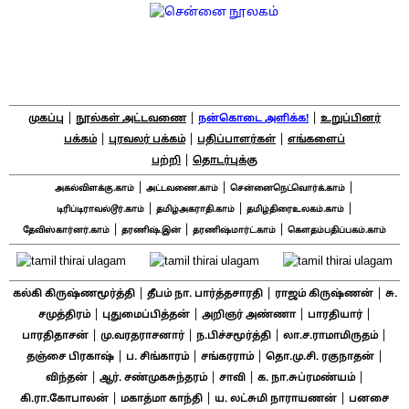
|
|
|
முகப்பு
நூல்கள் அட்டவணை
நன்கொடை அளிக்க!
உறுப்பினர்
|
|
|
பக்கம்
புரவலர் பக்கம்
பதிப்பாளர்கள்
எங்களைப்
|
பற்றி
தொடர்புக்கு
|
|
|
அகல்விளக்கு.காம்
அட்டவணை.காம்
சென்னைநெட்வொர்க்.காம்
|
|
|
டிரிப்டிராவல்டூர்.காம்
தமிழ்அகராதி.காம்
தமிழ்திரைஉலகம்.காம்
|
|
|
தேவிஸ்கார்னர்.காம்
தரணிஷ்.இன்
தரணிஷ்மார்ட்.காம்
கௌதம்பதிப்பகம்.காம்
|
|
|
கல்கி கிருஷ்ணமூர்த்தி
தீபம் நா. பார்த்தசாரதி
ராஜம் கிருஷ்ணன்
சு.
|
|
|
|
சமுத்திரம்
புதுமைப்பித்தன்
அறிஞர் அண்ணா
பாரதியார்
|
|
|
|
பாரதிதாசன்
மு.வரதராசனார்
ந.பிச்சமூர்த்தி
லா.ச.ராமாமிருதம்
|
|
|
|
தஞ்சை பிரகாஷ்
ப. சிங்காரம்
சங்கரராம்
தொ.மு.சி. ரகுநாதன்
|
|
|
|
விந்தன்
ஆர். சண்முகசுந்தரம்
சாவி
க. நா.சுப்ரமண்யம்
|
|
|
கி.ரா.கோபாலன்
மகாத்மா காந்தி
ய. லட்சுமி நாராயணன்
பனசை