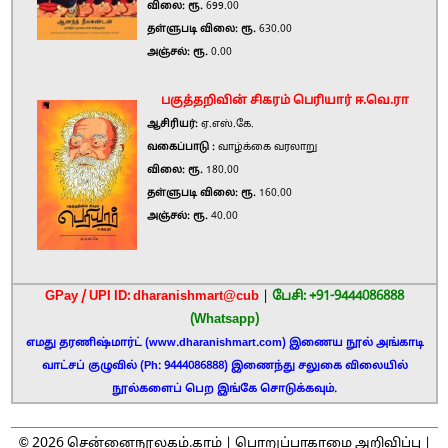
விலை: ரூ.
699.00
தள்ளுபடி விலை: ரூ.
630.00
அஞ்சல்: ரூ.
0.00
பகுத்தறிவின் சிகரம் பெரியார் ஈ.வெ.ரா
ஆசிரியர்:
ஏ.எஸ்.கே.
வகைப்பாடு :
வாழ்க்கை வரலாறு
விலை: ரூ.
180.00
தள்ளுபடி விலை: ரூ.
160.00
அஞ்சல்: ரூ.
40.00
GPay / UPI ID: dharanishmart@cub
|
பேசி: +91-9444086888
(Whatsapp)
எமது தரணிஷ்மார்ட் (www.dharanishmart.com) இணைய நூல் அங்காடி
வாட்சப் குழுவில் (Ph: 9444086888) இணைந்து சலுகை விலையில்
நூல்களைப் பெற இங்கே சொடுக்கவும்.
2026
©
சென்னைநூலகம்.காம் |
பொறுப்பாகாமை அறிவிப்பு
|