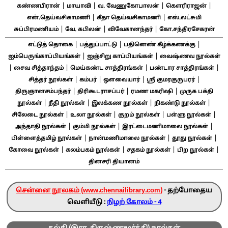
|
|
|
|
கண்ணபிரான்
மாயாவி
வ. வேணுகோபாலன்
கௌரிராஜன்
|
|
என்.தெய்வசிகாமணி
கீதா தெய்வசிகாமணி
எஸ்.லட்சுமி
|
|
|
சுப்பிரமணியம்
வே. கபிலன்
விவேகானந்தர்
கோ.சந்திரசேகரன்
|
|
|
எட்டுத் தொகை
பத்துப்பாட்டு
பதினெண் கீழ்க்கணக்கு
|
|
ஐம்பெருங்காப்பியங்கள்
ஐஞ்சிறு காப்பியங்கள்
வைஷ்ணவ நூல்கள்
|
|
|
|
சைவ சித்தாந்தம்
மெய்கண்ட சாத்திரங்கள்
பண்டார சாத்திரங்கள்
|
|
|
|
சித்தர் நூல்கள்
கம்பர்
ஔவையார்
ஸ்ரீ குமரகுருபரர்
|
|
|
திருஞானசம்பந்தர்
திரிகூடராசப்பர்
ரமண மகரிஷி
முருக பக்தி
|
|
|
|
நூல்கள்
நீதி நூல்கள்
இலக்கண நூல்கள்
நிகண்டு நூல்கள்
|
|
|
|
சிலேடை நூல்கள்
உலா நூல்கள்
குறம் நூல்கள்
பள்ளு நூல்கள்
|
|
|
அந்தாதி நூல்கள்
கும்மி நூல்கள்
இரட்டைமணிமாலை நூல்கள்
|
|
|
பிள்ளைத்தமிழ் நூல்கள்
நான்மணிமாலை நூல்கள்
தூது நூல்கள்
|
|
|
|
கோவை நூல்கள்
கலம்பகம் நூல்கள்
சதகம் நூல்கள்
பிற நூல்கள்
தினசரி தியானம்
சென்னை நூலகம் (www.chennailibrary.com)
- தற்போதைய
வெளியீடு :
நிழற் கோலம் - 4