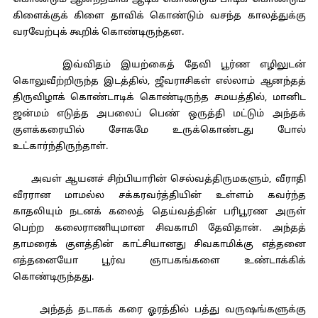
கொண்டும் ஆனந்தமாக ஆடிக் கொண்டும் பாடிக் கொண்டும்
கிளைக்குக் கிளை தாவிக் கொண்டும் வசந்த காலத்துக்கு
வரவேற்புக் கூறிக் கொண்டிருந்தன.
இவ்விதம் இயற்கைத் தேவி பூர்ண எழிலுடன்
கொலுவீற்றிருந்த இடத்தில், ஜீவராசிகள் எல்லாம் ஆனந்தத்
திருவிழாக் கொண்டாடிக் கொண்டிருந்த சமயத்தில், மானிட
ஜன்மம் எடுத்த அபலைப் பெண் ஒருத்தி மட்டும் அந்தக்
குளக்கரையில் சோகமே உருக்கொண்டது போல்
உட்கார்ந்திருந்தாள்.
அவள் ஆயனச் சிற்பியாரின் செல்வத்திருமகளும், வீராதி
வீரரான மாமல்ல சக்கரவர்த்தியின் உள்ளம் கவர்ந்த
காதலியும் நடனக் கலைத் தெய்வத்தின் பரிபூரண அருள்
பெற்ற கலைராணியுமான சிவகாமி தேவிதான். அந்தத்
தாமரைக் குளத்தின் காட்சியானது சிவகாமிக்கு எத்தனை
எத்தனையோ பூர்வ ஞாபகங்களை உண்டாக்கிக்
கொண்டிருந்தது.
அந்தத் தடாகக் கரை ஓரத்தில் பத்து வருஷங்களுக்கு