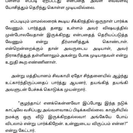
பள்ளம் எப்படி ஏற்பட்டது என்பதை அவள் எவ்வளவு
யோசித்தும் தெரிந்து கொள்ள முடியவில்லை.
எப்படியும் மாமல்லரைக் கூடிய சீக்கிரத்தில் ஒருநாள் பார்க்க
வேணும். பார்த்துத் தனது உள்ளம் அவர் விஷயத்தில்
முன்போலவேதான் இருக்கிறது என்பதைத் தெரியப்படுத்த
வேணும் என்று தீர்மானித்துக் கொண்டாள்.
என்றென்றைக்கும் தான் அவருடைய அடியாள், அவர்
நிராகரித்துத் தள்ளினாலும் அகன்று போக முடியாதவள் என்று
உறுதி கூற எண்ணினாள்.
அன்று மத்தியானம் சிவகாமி ஏதோ சிந்தனையில் ஆழ்ந்து
உட்கார்ந்திருப்பதைப் பார்த்து ஆயனர், தயங்கித் தயங்கி
அவளுடன் பேச்சுக் கொடுக்க முயன்றார்.
"குழந்தாய்! எனக்கென்னவோ இப்போது இந்த நடுக்
காட்டிலே வசிப்பது அவ்வளவாகப் பிடிக்கவில்லை. காஞ்சியில்
நமக்கு ஒரு வீடு இருக்கிறதல்லவா! அங்கேயே போய்
விடலாம் என்று பார்க்கிறேன். உன்னுடைய விருப்பம் என்ன?"
என்று கேட்டார்.