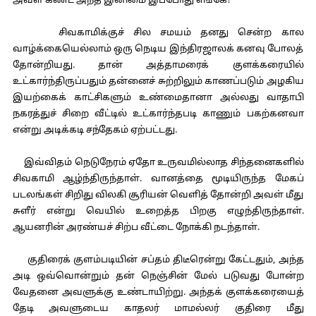
அவள் கண்ட அந்த இனிமை இப்போது எங்கே?
சிவகாமிக்குச் சில சமயம் தனது சென்ற கால
வாழ்க்கையெல்லாம் ஒரு நெடிய இந்திரஜாலக் கனவு போலத்
தோன்றியது. தான் அத்தாமரைக் குளக்கரையில்
உட்கார்ந்திருப்பதும் தன்னைச் சுற்றிலும் காணப்படும் அழகிய
இயற்கைக் காட்சிகளும் உண்மைதானா அல்லது வாதாபி
நகரத்துச் சிறை வீட்டில் உட்கார்ந்தபடி காணும் பகற்கனவா
என்று அடிக்கடி சந்தேகம் ஏற்பட்டது.
இவ்விதம் நெடுநேரம் ஏதோ உருவமில்லாத சிந்தனைகளில்
சிவகாமி ஆழ்ந்திருந்தாள். வானத்தை மூடியிருந்த மேகப்
படலங்கள் சிறிது விலகி சூரியன் வெளித் தோன்றி அவள் மீது
சுளீர் என்று வெயில் உறைத்த பிறகு எழுந்திருந்தாள்.
ஆயனரின் அரண்யச் சிற்ப வீட்டை நோக்கி நடந்தாள்.
குதிரைக் குளம்படியின் சப்தம் திடீரென்று கேட்டதும், அந்த
அடி ஒவ்வொன்றும் தன் நெஞ்சின் மேல் படுவது போன்ற
வேதனை அவளுக்கு உண்டாயிற்று. அந்தக் குளக்கரையைத்
தேடி அவளுடைய காதலர் மாமல்லர் குதிரை மீது