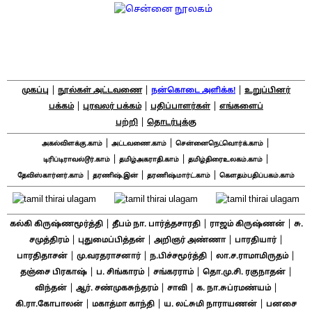
|
|
|
முகப்பு
நூல்கள் அட்டவணை
நன்கொடை அளிக்க!
உறுப்பினர்
|
|
|
பக்கம்
புரவலர் பக்கம்
பதிப்பாளர்கள்
எங்களைப்
|
பற்றி
தொடர்புக்கு
|
|
|
அகல்விளக்கு.காம்
அட்டவணை.காம்
சென்னைநெட்வொர்க்.காம்
|
|
|
டிரிப்டிராவல்டூர்.காம்
தமிழ்அகராதி.காம்
தமிழ்திரைஉலகம்.காம்
|
|
|
தேவிஸ்கார்னர்.காம்
தரணிஷ்.இன்
தரணிஷ்மார்ட்.காம்
கௌதம்பதிப்பகம்.காம்
|
|
|
கல்கி கிருஷ்ணமூர்த்தி
தீபம் நா. பார்த்தசாரதி
ராஜம் கிருஷ்ணன்
சு.
|
|
|
|
சமுத்திரம்
புதுமைப்பித்தன்
அறிஞர் அண்ணா
பாரதியார்
|
|
|
|
பாரதிதாசன்
மு.வரதராசனார்
ந.பிச்சமூர்த்தி
லா.ச.ராமாமிருதம்
|
|
|
|
தஞ்சை பிரகாஷ்
ப. சிங்காரம்
சங்கரராம்
தொ.மு.சி. ரகுநாதன்
|
|
|
|
விந்தன்
ஆர். சண்முகசுந்தரம்
சாவி
க. நா.சுப்ரமண்யம்
|
|
|
கி.ரா.கோபாலன்
மகாத்மா காந்தி
ய. லட்சுமி நாராயணன்
பனசை