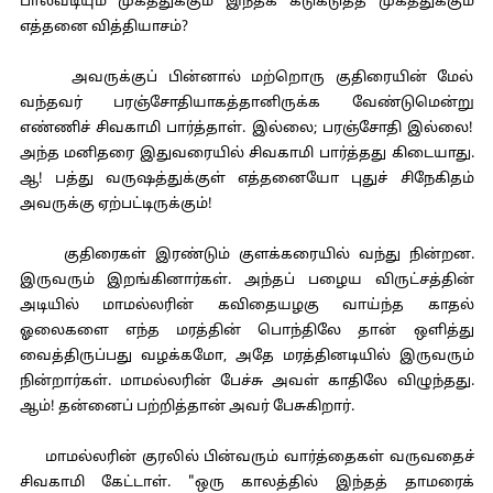
பால்வடியும் முகத்துக்கும் இந்தக் கடுகடுத்த முகத்துக்கும்
எத்தனை வித்தியாசம்?
அவருக்குப் பின்னால் மற்றொரு குதிரையின் மேல்
வந்தவர் பரஞ்சோதியாகத்தானிருக்க வேண்டுமென்று
எண்ணிச் சிவகாமி பார்த்தாள். இல்லை; பரஞ்சோதி இல்லை!
அந்த மனிதரை இதுவரையில் சிவகாமி பார்த்தது கிடையாது.
ஆ! பத்து வருஷத்துக்குள் எத்தனையோ புதுச் சிநேகிதம்
அவருக்கு ஏற்பட்டிருக்கும்!
குதிரைகள் இரண்டும் குளக்கரையில் வந்து நின்றன.
இருவரும் இறங்கினார்கள். அந்தப் பழைய விருட்சத்தின்
அடியில் மாமல்லரின் கவிதையழகு வாய்ந்த காதல்
ஓலைகளை எந்த மரத்தின் பொந்திலே தான் ஒளித்து
வைத்திருப்பது வழக்கமோ, அதே மரத்தினடியில் இருவரும்
நின்றார்கள். மாமல்லரின் பேச்சு அவள் காதிலே விழுந்தது.
ஆம்! தன்னைப் பற்றித்தான் அவர் பேசுகிறார்.
மாமல்லரின் குரலில் பின்வரும் வார்த்தைகள் வருவதைச்
சிவகாமி கேட்டாள். "ஒரு காலத்தில் இந்தத் தாமரைக்