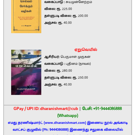
வகைப்பாடு :
சுயமுன்னேற்றம்
விலை: ரூ.
225.00
தள்ளுபடி விலை: ரூ.
200.00
அஞ்சல்: ரூ.
40.00
ஏறுவெயில்
ஆசிரியர்:
பெருமாள் முருகன்
வகைப்பாடு :
புதினம் (நாவல்)
விலை: ரூ.
280.00
தள்ளுபடி விலை: ரூ.
250.00
அஞ்சல்: ரூ.
40.00
GPay / UPI ID: dharanishmart@cub
|
பேசி: +91-9444086888
(Whatsapp)
எமது தரணிஷ்மார்ட் (www.dharanishmart.com) இணைய நூல் அங்காடி
வாட்சப் குழுவில் (Ph: 9444086888) இணைந்து சலுகை விலையில்