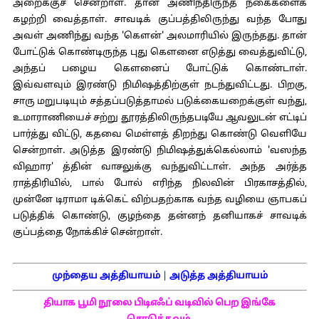
அறைக்குச் சென்றாள். தான் அணிந்திருந்த நகைகளைக்
கழற்றி வைத்தாள். சாவடிக் குப்பத்திலிருந்து வந்த போது
அவள் அணிந்து வந்த 'கௌன்' அலமாரியில் இருந்தது. தான்
போட்டுக் கொண்டிருந்த புது கௌனை எடுத்து வைத்துவிட்டு,
அந்தப் பழைய கௌனைப் போட்டுக் கொண்டாள்.
இவ்வளவும் இரண்டு நிமிஷத்திற்குள் நடந்துவிட்டது. பிறகு,
சாரு மறுபடியும் சத்தப்படுத்தாமல் படுக்கையறைக்குள் வந்து,
உமாராணியைச் சற்று தூரத்திலிருந்தபடியே ஆவலுடன் எட்டிப்
பார்த்து விட்டு, கதவை மெள்ளத் திறந்து கொண்டு வெளியே
சென்றாள். அடுத்த இரண்டு நிமிஷத்துக்கெல்லாம் 'வஸந்த
விஹார' த்தின் வாசலுக்கு வந்துவிட்டாள். அந்த அர்த்த
ராத்திரியில், பால் போல் எரிந்த நிலவின் பிரகாசத்தில்,
முன்னே டிராமா டிக்கெட் விற்பதற்காக வந்த வழியை ஞாபகப்
படுத்திக் கொண்டு, குழந்தை தன்னந் தனியாகச் சாவடிக்
குப்பத்தை நோக்கிச் சென்றாள்.
முந்தைய அத்தியாயம்
|
அடுத்த அத்தியாயம்
தியாக பூமி நூலை பிடிஎஃப் வடிவில் பெற இங்கே