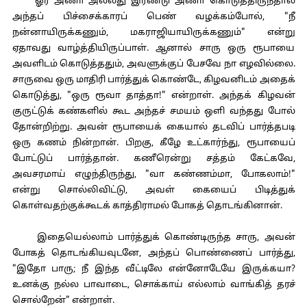
ஓர் அணா அல்லது இரண்டு அணா கொடுத்திருந்தால்
அந்தப் பிச்சைக்காரப் பெண் வழக்கம்போல், "நீ
நன்னாயிருக்கணும், மகராஜியாயிருக்கணும்" என்று
ஏதாவது வாழ்த்தியிருப்பாள். ஆனால் சாரு ஒரு ரூபாயை
அவளிடம் கொடுத்ததும், அவளுக்குப் பேசவே நா எழவில்லை.
சாருவை ஒரு மாதிரி பார்த்துக் கொண்டே, கிழவனிடம் அதைக்
கொடுத்து, "ஒரு ரூவா தாத்தா!" என்றாள். அந்தக் கிழவன்
குருட்டுக் கண்களில் கூட அந்தச் சமயம் ஒளி வந்தது போல்
தோன்றிற்று. அவன் ரூபாயைக் கையால் தடவிப் பார்த்தபடி
ஒரு கணம் நின்றான். பிறகு, கீழே உட்கார்ந்து, ரூபாயைப்
போட்டுப் பார்த்தான். கணீரென்று சத்தம் கேட்கவே,
அவசரமாய் எழுந்திருந்து, "வா கண்ணம்மா, போகலாம்!"
என்று சொல்லிவிட்டு, அவள் கையைப் பிடித்துக்
கொள்வதற்குக்கூடக் காத்திராமல் போகத் தொடங்கினான்.
இதையெல்லாம் பார்த்துக் கொண்டிருந்த சாரு, அவன்
போகத் தொடங்கியவுடனே, அந்தப் பொண்ணைப் பார்த்து,
"இதோ பாரு; நீ இந்த வீட்டிலே என்னோடேயே இருக்கயா?
உனக்கு நல்ல பாவாடை, சொக்காய் எல்லாம் வாங்கித் தரச்
சொல்றேன்" என்றாள்.