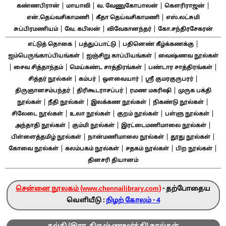
|
|
|
|
கண்ணபிரான்
மாயாவி
வ. வேணுகோபாலன்
கௌரிராஜன்
|
|
என்.தெய்வசிகாமணி
கீதா தெய்வசிகாமணி
எஸ்.லட்சுமி
|
|
|
சுப்பிரமணியம்
வே. கபிலன்
விவேகானந்தர்
கோ.சந்திரசேகரன்
|
|
|
எட்டுத் தொகை
பத்துப்பாட்டு
பதினெண் கீழ்க்கணக்கு
|
|
ஐம்பெருங்காப்பியங்கள்
ஐஞ்சிறு காப்பியங்கள்
வைஷ்ணவ நூல்கள்
|
|
|
|
சைவ சித்தாந்தம்
மெய்கண்ட சாத்திரங்கள்
பண்டார சாத்திரங்கள்
|
|
|
|
சித்தர் நூல்கள்
கம்பர்
ஔவையார்
ஸ்ரீ குமரகுருபரர்
|
|
|
திருஞானசம்பந்தர்
திரிகூடராசப்பர்
ரமண மகரிஷி
முருக பக்தி
|
|
|
|
நூல்கள்
நீதி நூல்கள்
இலக்கண நூல்கள்
நிகண்டு நூல்கள்
|
|
|
|
சிலேடை நூல்கள்
உலா நூல்கள்
குறம் நூல்கள்
பள்ளு நூல்கள்
|
|
|
அந்தாதி நூல்கள்
கும்மி நூல்கள்
இரட்டைமணிமாலை நூல்கள்
|
|
|
பிள்ளைத்தமிழ் நூல்கள்
நான்மணிமாலை நூல்கள்
தூது நூல்கள்
|
|
|
|
கோவை நூல்கள்
கலம்பகம் நூல்கள்
சதகம் நூல்கள்
பிற நூல்கள்
தினசரி தியானம்
சென்னை நூலகம் (www.chennailibrary.com)
- தற்போதைய
வெளியீடு :
நிழற் கோலம் - 4