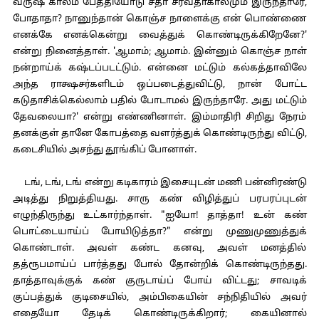
வருஷ காலம் பேத்தியோடு சதா சர்வதாகாலமும் இருந்தாரே,
போதாதா? நானுந்தான் கொஞ்ச நாளைக்கு என் பொண்ணை
எனக்கே எனக்கென்று வைத்துக் கொண்டிருக்கிறேனே?'
என்று நினைத்தாள். 'ஆமாம்; ஆமாம். இன்னும் கொஞ்ச நாள்
நன்றாய்க் கஷ்டப்படட்டும். என்னை மட்டும் கல்கத்தாவிலே
அந்த ராக்ஷசர்களிடம் ஒப்படைத்துவிட்டு, நான் போட்ட
கடுதாசிக்கெல்லாம் பதில் போடாமல் இருந்தாரே. அது மட்டும்
தேவலையா?' என்று எண்ணினாள். இம்மாதிரி சிறிது நேரம்
தனக்குள் தானே கோபத்தை வளர்த்துக் கொண்டிருந்து விட்டு,
கடைசியில் அசந்து தூங்கிப் போனாள்.
டங், டங், டங் என்று கடிகாரம் இசையுடன் மணி பன்னிரண்டு
அடித்து நிறுத்தியது. சாரு கண் விழித்துப் பரபரப்புடன்
எழுந்திருந்து உட்கார்ந்தாள். "ஐயோ! தாத்தா! உன் கண்
பொட்டையாய்ப் போயிடுத்தா?" என்று முணுமுணுத்துக்
கொண்டாள். அவள் கண்ட கனவு, அவள் மனத்தில்
தத்ரூபமாய்ப் பார்த்தது போல் தோன்றிக் கொண்டிருந்தது.
தாத்தாவுக்குக் கண் குருடாய்ப் போய் விட்டது; சாவடிக்
குப்பத்துக் குடிசையில், அம்பிகையின் சந்நிதியில் அவர்
எதையோ தேடிக் கொண்டிருக்கிறார்; கையினால்