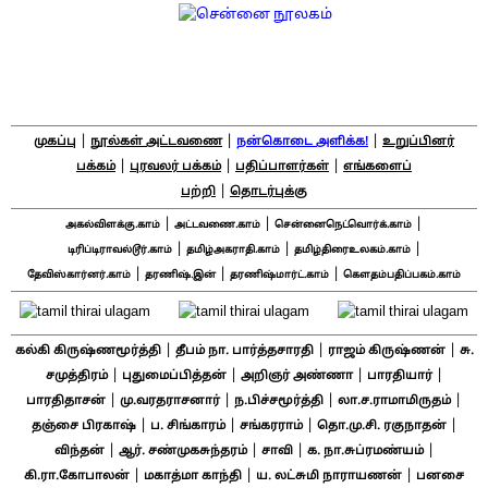
|
|
|
முகப்பு
நூல்கள் அட்டவணை
நன்கொடை அளிக்க!
உறுப்பினர்
|
|
|
பக்கம்
புரவலர் பக்கம்
பதிப்பாளர்கள்
எங்களைப்
|
பற்றி
தொடர்புக்கு
|
|
|
அகல்விளக்கு.காம்
அட்டவணை.காம்
சென்னைநெட்வொர்க்.காம்
|
|
|
டிரிப்டிராவல்டூர்.காம்
தமிழ்அகராதி.காம்
தமிழ்திரைஉலகம்.காம்
|
|
|
தேவிஸ்கார்னர்.காம்
தரணிஷ்.இன்
தரணிஷ்மார்ட்.காம்
கௌதம்பதிப்பகம்.காம்
|
|
|
கல்கி கிருஷ்ணமூர்த்தி
தீபம் நா. பார்த்தசாரதி
ராஜம் கிருஷ்ணன்
சு.
|
|
|
|
சமுத்திரம்
புதுமைப்பித்தன்
அறிஞர் அண்ணா
பாரதியார்
|
|
|
|
பாரதிதாசன்
மு.வரதராசனார்
ந.பிச்சமூர்த்தி
லா.ச.ராமாமிருதம்
|
|
|
|
தஞ்சை பிரகாஷ்
ப. சிங்காரம்
சங்கரராம்
தொ.மு.சி. ரகுநாதன்
|
|
|
|
விந்தன்
ஆர். சண்முகசுந்தரம்
சாவி
க. நா.சுப்ரமண்யம்
|
|
|
கி.ரா.கோபாலன்
மகாத்மா காந்தி
ய. லட்சுமி நாராயணன்
பனசை