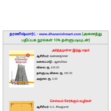
தரணிஷ்மார்ட் - www.dharanishmart.com
(அனைத்து
பதிப்பக நூல்கள் 10% தள்ளுபடியுடன்)
அர்த்தமுள்ள இந்து மதம்
ஆசிரியர்:
கண்ணதாசன்
வகைப்பாடு :
ஆன்மிகம்
விலை: ரூ.
650.00
தள்ளுபடி விலை: ரூ.
585.00
அஞ்சல்: ரூ.
0.00
செல்வம் சேர்க்கும் வழிகள்
ஆசிரியர்:
G.S. சிவகுமார்