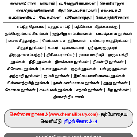
|
|
|
|
கண்ணபிரான்
மாயாவி
வ. வேணுகோபாலன்
கௌரிராஜன்
|
|
என்.தெய்வசிகாமணி
கீதா தெய்வசிகாமணி
எஸ்.லட்சுமி
|
|
|
சுப்பிரமணியம்
வே. கபிலன்
விவேகானந்தர்
கோ.சந்திரசேகரன்
|
|
|
எட்டுத் தொகை
பத்துப்பாட்டு
பதினெண் கீழ்க்கணக்கு
|
|
ஐம்பெருங்காப்பியங்கள்
ஐஞ்சிறு காப்பியங்கள்
வைஷ்ணவ நூல்கள்
|
|
|
|
சைவ சித்தாந்தம்
மெய்கண்ட சாத்திரங்கள்
பண்டார சாத்திரங்கள்
|
|
|
|
சித்தர் நூல்கள்
கம்பர்
ஔவையார்
ஸ்ரீ குமரகுருபரர்
|
|
|
திருஞானசம்பந்தர்
திரிகூடராசப்பர்
ரமண மகரிஷி
முருக பக்தி
|
|
|
|
நூல்கள்
நீதி நூல்கள்
இலக்கண நூல்கள்
நிகண்டு நூல்கள்
|
|
|
|
சிலேடை நூல்கள்
உலா நூல்கள்
குறம் நூல்கள்
பள்ளு நூல்கள்
|
|
|
அந்தாதி நூல்கள்
கும்மி நூல்கள்
இரட்டைமணிமாலை நூல்கள்
|
|
|
பிள்ளைத்தமிழ் நூல்கள்
நான்மணிமாலை நூல்கள்
தூது நூல்கள்
|
|
|
|
கோவை நூல்கள்
கலம்பகம் நூல்கள்
சதகம் நூல்கள்
பிற நூல்கள்
தினசரி தியானம்
சென்னை நூலகம் (www.chennailibrary.com)
- தற்போதைய
வெளியீடு :
நிழற் கோலம் - 4