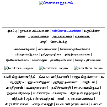
|
|
|
முகப்பு
நூல்கள் அட்டவணை
நன்கொடை அளிக்க!
உறுப்பினர்
|
|
|
பக்கம்
புரவலர் பக்கம்
பதிப்பாளர்கள்
எங்களைப்
|
பற்றி
தொடர்புக்கு
|
|
|
அகல்விளக்கு.காம்
அட்டவணை.காம்
சென்னைநெட்வொர்க்.காம்
|
|
|
டிரிப்டிராவல்டூர்.காம்
தமிழ்அகராதி.காம்
தமிழ்திரைஉலகம்.காம்
|
|
|
தேவிஸ்கார்னர்.காம்
தரணிஷ்.இன்
தரணிஷ்மார்ட்.காம்
கௌதம்பதிப்பகம்.காம்
|
|
|
கல்கி கிருஷ்ணமூர்த்தி
தீபம் நா. பார்த்தசாரதி
ராஜம் கிருஷ்ணன்
சு.
|
|
|
|
சமுத்திரம்
புதுமைப்பித்தன்
அறிஞர் அண்ணா
பாரதியார்
|
|
|
|
பாரதிதாசன்
மு.வரதராசனார்
ந.பிச்சமூர்த்தி
லா.ச.ராமாமிருதம்
|
|
|
|
தஞ்சை பிரகாஷ்
ப. சிங்காரம்
சங்கரராம்
தொ.மு.சி. ரகுநாதன்
|
|
|
|
விந்தன்
ஆர். சண்முகசுந்தரம்
சாவி
க. நா.சுப்ரமண்யம்
|
|
|
கி.ரா.கோபாலன்
மகாத்மா காந்தி
ய. லட்சுமி நாராயணன்
பனசை