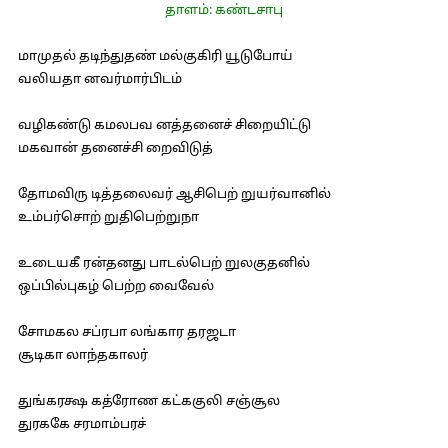
தாளம்: கண்டசாபு
மாமுதல் தடிந்துதண் மல்குகிரி யூடுபோய்
வலியதா னவர்மார்பிடம்
வழிகண்டு கமலபவ னத்தனைச் சிறையிட்டு
மகவான் தனைச்சி றைவிடுத்
தோமவிரு டித்தலைவர் ஆசிபெற் றுயர்வானில்
உம்பர்சொற் றுதிபெற்றுநா
உடையகீ ரன்தனது பாடல்பெற் றுலகுதனில்
ஒப்பில்புகழ் பெற்ற வைவேல்
சோமகல சப்ரபா லங்கார தரஜடா
சூடிகா லாந்தகாலர்
துங்கரக்ஷ கத்ரோண கட்ககுலி சஞ்சூல
துரககே சரமாம்பரச்