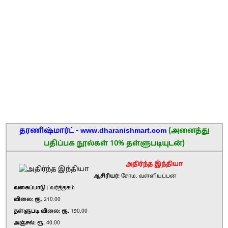
தரணிஷ்மார்ட் - www.dharanishmart.com
(அனைத்து
பதிப்பக நூல்கள் 10% தள்ளுபடியுடன்)
அதிர்ந்த இந்தியா
ஆசிரியர்:
சோம. வள்ளியப்பன்
வகைப்பாடு :
வர்த்தகம்
விலை: ரூ.
210.00
தள்ளுபடி விலை: ரூ.
190.00
அஞ்சல்: ரூ.
40.00