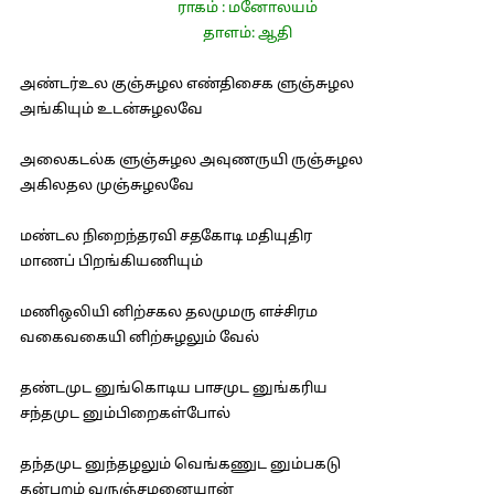
ராகம் : மனோலயம்
தாளம்: ஆதி
அண்டர்உல குஞ்சுழல எண்திசைக ளுஞ்சுழல
அங்கியும் உடன்சுழலவே
அலைகடல்க ளுஞ்சுழல அவுணருயி ருஞ்சுழல
அகிலதல முஞ்சுழலவே
மண்டல நிறைந்தரவி சதகோடி மதியுதிர
மாணப் பிறங்கியணியும்
மணிஒலியி னிற்சகல தலமுமரு ளச்சிரம
வகைவகையி னிற்சுழலும் வேல்
தண்டமுட னுங்கொடிய பாசமுட னுங்கரிய
சந்தமுட னும்பிறைகள்போல்
தந்தமுட னுந்தழலும் வெங்கணுட னும்பகடு
தன்புறம் வருஞ்சமனையான்