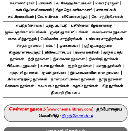
|
|
|
|
கண்ணபிரான்
மாயாவி
வ. வேணுகோபாலன்
கௌரிராஜன்
|
|
என்.தெய்வசிகாமணி
கீதா தெய்வசிகாமணி
எஸ்.லட்சுமி
|
|
|
சுப்பிரமணியம்
வே. கபிலன்
விவேகானந்தர்
கோ.சந்திரசேகரன்
|
|
|
எட்டுத் தொகை
பத்துப்பாட்டு
பதினெண் கீழ்க்கணக்கு
|
|
ஐம்பெருங்காப்பியங்கள்
ஐஞ்சிறு காப்பியங்கள்
வைஷ்ணவ நூல்கள்
|
|
|
|
சைவ சித்தாந்தம்
மெய்கண்ட சாத்திரங்கள்
பண்டார சாத்திரங்கள்
|
|
|
|
சித்தர் நூல்கள்
கம்பர்
ஔவையார்
ஸ்ரீ குமரகுருபரர்
|
|
|
திருஞானசம்பந்தர்
திரிகூடராசப்பர்
ரமண மகரிஷி
முருக பக்தி
|
|
|
|
நூல்கள்
நீதி நூல்கள்
இலக்கண நூல்கள்
நிகண்டு நூல்கள்
|
|
|
|
சிலேடை நூல்கள்
உலா நூல்கள்
குறம் நூல்கள்
பள்ளு நூல்கள்
|
|
|
அந்தாதி நூல்கள்
கும்மி நூல்கள்
இரட்டைமணிமாலை நூல்கள்
|
|
|
பிள்ளைத்தமிழ் நூல்கள்
நான்மணிமாலை நூல்கள்
தூது நூல்கள்
|
|
|
|
கோவை நூல்கள்
கலம்பகம் நூல்கள்
சதகம் நூல்கள்
பிற நூல்கள்
தினசரி தியானம்
சென்னை நூலகம் (www.chennailibrary.com)
- தற்போதைய
வெளியீடு :
நிழற் கோலம் - 4