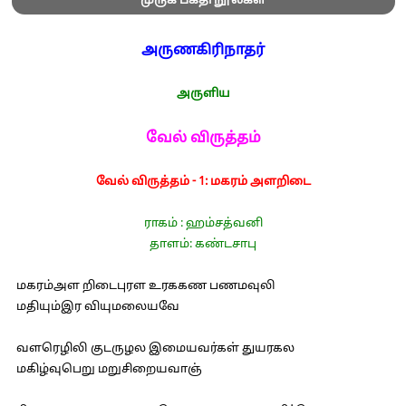
முருக பக்தி நூல்கள்
அருணகிரிநாதர்
அருளிய
வேல் விருத்தம்
வேல் விருத்தம் - 1: மகரம் அளறிடை
ராகம் : ஹம்சத்வனி
தாளம்: கண்டசாபு
மகரம்அள றிடைபுரள உரககண பணமவுலி
மதியும்இர வியுமலையவே
வளரெழிலி குடருழல இமையவர்கள் துயரகல
மகிழ்வுபெறு மறுசிறையவாஞ்