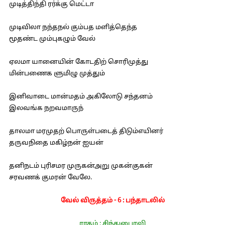
முடித்திந்தி ரர்க்கு மெட்டா
முடிவிலா நந்தநல் கும்பத மளித்தெந்த
மூதண்ட மும்புகழும் வேல்
ஏலமா யானையின் கோடதிற் சொரிமுத்து
மின்பணைக ளுமிழு முத்தும்
இனிவாடை மான்மதம் அகிலோடு சந்தனம்
இலவங்க நறவமாருந்
தாலமா மரமுதற் பொருள்படைத் திடும்எயினர்
தருவநிதை மகிழ்நன் ஐயன்
தனிநடம் புரிசமர முருகன்அறு முகன்குகன்
சரவணக் குமரன் வேலே.
வேல் விருத்தம் - 6 : பந்தாடலில்
ராகம் : சிந்துபைரவி