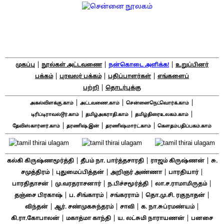
|
|
|
முகப்பு
நூல்கள் அட்டவணை
நன்கொடை அளிக்க!
உறுப்பினர்
|
|
|
பக்கம்
புரவலர் பக்கம்
பதிப்பாளர்கள்
எங்களைப்
|
பற்றி
தொடர்புக்கு
|
|
|
அகல்விளக்கு.காம்
அட்டவணை.காம்
சென்னைநெட்வொர்க்.காம்
|
|
|
டிரிப்டிராவல்டூர்.காம்
தமிழ்அகராதி.காம்
தமிழ்திரைஉலகம்.காம்
|
|
|
தேவிஸ்கார்னர்.காம்
தரணிஷ்.இன்
தரணிஷ்மார்ட்.காம்
கௌதம்பதிப்பகம்.காம்
|
|
|
கல்கி கிருஷ்ணமூர்த்தி
தீபம் நா. பார்த்தசாரதி
ராஜம் கிருஷ்ணன்
சு.
|
|
|
|
சமுத்திரம்
புதுமைப்பித்தன்
அறிஞர் அண்ணா
பாரதியார்
|
|
|
|
பாரதிதாசன்
மு.வரதராசனார்
ந.பிச்சமூர்த்தி
லா.ச.ராமாமிருதம்
|
|
|
|
தஞ்சை பிரகாஷ்
ப. சிங்காரம்
சங்கரராம்
தொ.மு.சி. ரகுநாதன்
|
|
|
|
விந்தன்
ஆர். சண்முகசுந்தரம்
சாவி
க. நா.சுப்ரமண்யம்
|
|
|
கி.ரா.கோபாலன்
மகாத்மா காந்தி
ய. லட்சுமி நாராயணன்
பனசை