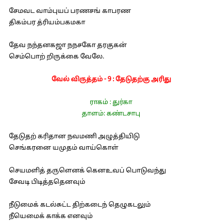
சேமவட வாம்புயப் பரணசங் காபரண
திகம்பர த்ரியம்பகமகா
தேவ நந்தனகஜா நநசகோ தரகுகன்
செம்பொற் றிருக்கை வேலே.
வேல் விருத்தம் - 9 : தேடுதற்கு அரிது
ராகம் : துர்கா
தாளம்: கண்டசாபு
தேடுதற் கரிதான நவமணி அழுத்தியிடு
செங்கரனை யமுதம் வாய்கொள்
செயமளித் தருளெனக் கெனஉவப் பொடுவந்து
சேவடி பிடித்ததெனவும்
நீடுமைக் கடல்சுட்ட திற்கடைந் தெழுகடலும்
நீயெமைக் காக்க எனவும்