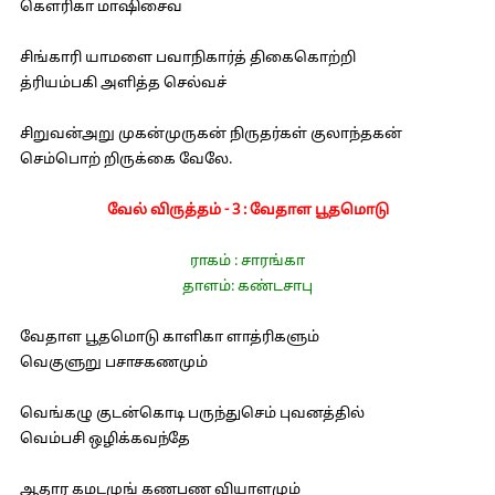
கெளரிகா மாஷிசைவ
சிங்காரி யாமளை பவாநிகார்த் திகைகொற்றி
த்ரியம்பகி அளித்த செல்வச்
சிறுவன்அறு முகன்முருகன் நிருதர்கள் குலாந்தகன்
செம்பொற் றிருக்கை வேலே.
வேல் விருத்தம் - 3 : வேதாள பூதமொடு
ராகம் : சாரங்கா
தாளம்: கண்டசாபு
வேதாள பூதமொடு காளிகா ளாத்ரிகளும்
வெகுளுறு பசாசகணமும்
வெங்கழு குடன்கொடி பருந்துசெம் புவனத்தில்
வெம்பசி ஒழிக்கவந்தே
ஆதார கமடமுங் கணபண வியாளமும்