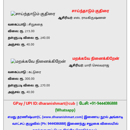
சாய்ந்தாடும் குதிரை
ஆசிரியர்:
எஸ். ராமகிருஷ்ணன்
வகைப்பாடு :
சிறுகதை
விலை: ரூ.
215.00
தள்ளுபடி விலை: ரூ.
240.00
அஞ்சல்: ரூ.
40.00
மறக்கவே நினைக்கிறேன்
ஆசிரியர்:
மாரி செல்வராஜ்
வகைப்பாடு :
கட்டுரை
விலை: ரூ.
300.00
தள்ளுபடி விலை: ரூ.
270.00
அஞ்சல்: ரூ.
40.00
GPay / UPI ID: dharanishmart@cub
|
பேசி: +91-9444086888
(Whatsapp)
எமது தரணிஷ்மார்ட் (www.dharanishmart.com) இணைய நூல் அங்காடி
வாட்சப் குழுவில் (Ph: 9444086888) இணைந்து சலுகை விலையில்