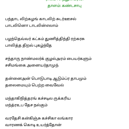
தாளம்: கண்டசாபு
பந்தாட லிற்கழங் காடலிற் சுடர்ஊசல்
பாடலினொ டாடலின்எலாம்
பழந்தெவ்வர் கட்கம் துணித்திந்தி ரற்கரசு
பாலித்த திறல் புகழ்ந்தே
சந்தாரு நாண்மலர்க் குழல்அரம் பையர்களும்
சசிமங்கை அனையர்தாமுந்
தன்னைஅன் பொடுபாடி ஆடும்ப்ர தாபமும்
தலைமையும் பெற்ற வைவேல்
மந்தாகிநித்தரங் கச்சடில ருக்கரிய
மந்த்ரஉப தேச நல்கும்
வரதேசி கன்கிஞ்சு கச்சிகா லங்கார
வாரணக் கொடி உயர்த்தோன்