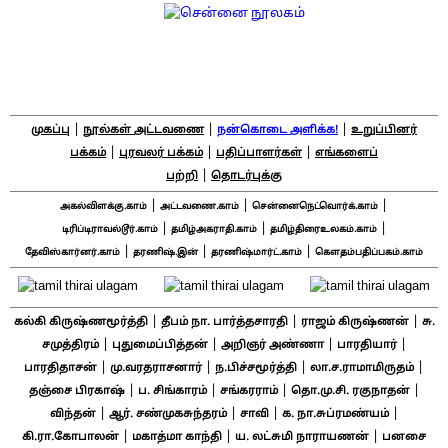
|
|
|
முகப்பு
நூல்கள் அட்டவணை
நன்கொடை அளிக்க!
உறுப்பினர்
|
|
|
பக்கம்
புரவலர் பக்கம்
பதிப்பாளர்கள்
எங்களைப்
|
பற்றி
தொடர்புக்கு
|
|
|
அகல்விளக்கு.காம்
அட்டவணை.காம்
சென்னைநெட்வொர்க்.காம்
|
|
|
டிரிப்டிராவல்டூர்.காம்
தமிழ்அகராதி.காம்
தமிழ்திரைஉலகம்.காம்
|
|
|
தேவிஸ்கார்னர்.காம்
தரணிஷ்.இன்
தரணிஷ்மார்ட்.காம்
கௌதம்பதிப்பகம்.காம்
|
|
|
கல்கி கிருஷ்ணமூர்த்தி
தீபம் நா. பார்த்தசாரதி
ராஜம் கிருஷ்ணன்
சு.
|
|
|
|
சமுத்திரம்
புதுமைப்பித்தன்
அறிஞர் அண்ணா
பாரதியார்
|
|
|
|
பாரதிதாசன்
மு.வரதராசனார்
ந.பிச்சமூர்த்தி
லா.ச.ராமாமிருதம்
|
|
|
|
தஞ்சை பிரகாஷ்
ப. சிங்காரம்
சங்கரராம்
தொ.மு.சி. ரகுநாதன்
|
|
|
|
விந்தன்
ஆர். சண்முகசுந்தரம்
சாவி
க. நா.சுப்ரமண்யம்
|
|
|
கி.ரா.கோபாலன்
மகாத்மா காந்தி
ய. லட்சுமி நாராயணன்
பனசை