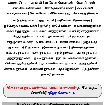
|
|
|
|
கண்ணபிரான்
மாயாவி
வ. வேணுகோபாலன்
கௌரிராஜன்
|
|
என்.தெய்வசிகாமணி
கீதா தெய்வசிகாமணி
எஸ்.லட்சுமி
|
|
|
சுப்பிரமணியம்
வே. கபிலன்
விவேகானந்தர்
கோ.சந்திரசேகரன்
|
|
|
எட்டுத் தொகை
பத்துப்பாட்டு
பதினெண் கீழ்க்கணக்கு
|
|
ஐம்பெருங்காப்பியங்கள்
ஐஞ்சிறு காப்பியங்கள்
வைஷ்ணவ நூல்கள்
|
|
|
|
சைவ சித்தாந்தம்
மெய்கண்ட சாத்திரங்கள்
பண்டார சாத்திரங்கள்
|
|
|
|
சித்தர் நூல்கள்
கம்பர்
ஔவையார்
ஸ்ரீ குமரகுருபரர்
|
|
|
திருஞானசம்பந்தர்
திரிகூடராசப்பர்
ரமண மகரிஷி
முருக பக்தி
|
|
|
|
நூல்கள்
நீதி நூல்கள்
இலக்கண நூல்கள்
நிகண்டு நூல்கள்
|
|
|
|
சிலேடை நூல்கள்
உலா நூல்கள்
குறம் நூல்கள்
பள்ளு நூல்கள்
|
|
|
அந்தாதி நூல்கள்
கும்மி நூல்கள்
இரட்டைமணிமாலை நூல்கள்
|
|
|
பிள்ளைத்தமிழ் நூல்கள்
நான்மணிமாலை நூல்கள்
தூது நூல்கள்
|
|
|
|
கோவை நூல்கள்
கலம்பகம் நூல்கள்
சதகம் நூல்கள்
பிற நூல்கள்
தினசரி தியானம்
சென்னை நூலகம் (www.chennailibrary.com)
- தற்போதைய
வெளியீடு :
நிழற் கோலம் - 4