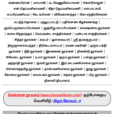
|
|
|
|
கண்ணபிரான்
மாயாவி
வ. வேணுகோபாலன்
கௌரிராஜன்
|
|
என்.தெய்வசிகாமணி
கீதா தெய்வசிகாமணி
எஸ்.லட்சுமி
|
|
|
சுப்பிரமணியம்
வே. கபிலன்
விவேகானந்தர்
கோ.சந்திரசேகரன்
|
|
|
எட்டுத் தொகை
பத்துப்பாட்டு
பதினெண் கீழ்க்கணக்கு
|
|
ஐம்பெருங்காப்பியங்கள்
ஐஞ்சிறு காப்பியங்கள்
வைஷ்ணவ நூல்கள்
|
|
|
|
சைவ சித்தாந்தம்
மெய்கண்ட சாத்திரங்கள்
பண்டார சாத்திரங்கள்
|
|
|
|
சித்தர் நூல்கள்
கம்பர்
ஔவையார்
ஸ்ரீ குமரகுருபரர்
|
|
|
திருஞானசம்பந்தர்
திரிகூடராசப்பர்
ரமண மகரிஷி
முருக பக்தி
|
|
|
|
நூல்கள்
நீதி நூல்கள்
இலக்கண நூல்கள்
நிகண்டு நூல்கள்
|
|
|
|
சிலேடை நூல்கள்
உலா நூல்கள்
குறம் நூல்கள்
பள்ளு நூல்கள்
|
|
|
அந்தாதி நூல்கள்
கும்மி நூல்கள்
இரட்டைமணிமாலை நூல்கள்
|
|
|
பிள்ளைத்தமிழ் நூல்கள்
நான்மணிமாலை நூல்கள்
தூது நூல்கள்
|
|
|
|
கோவை நூல்கள்
கலம்பகம் நூல்கள்
சதகம் நூல்கள்
பிற நூல்கள்
தினசரி தியானம்
சென்னை நூலகம் (www.chennailibrary.com)
- தற்போதைய
வெளியீடு :
நிழற் கோலம் - 4