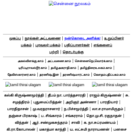
|
|
|
முகப்பு
நூல்கள் அட்டவணை
நன்கொடை அளிக்க!
உறுப்பினர்
|
|
|
பக்கம்
புரவலர் பக்கம்
பதிப்பாளர்கள்
எங்களைப்
|
பற்றி
தொடர்புக்கு
|
|
|
அகல்விளக்கு.காம்
அட்டவணை.காம்
சென்னைநெட்வொர்க்.காம்
|
|
|
டிரிப்டிராவல்டூர்.காம்
தமிழ்அகராதி.காம்
தமிழ்திரைஉலகம்.காம்
|
|
|
தேவிஸ்கார்னர்.காம்
தரணிஷ்.இன்
தரணிஷ்மார்ட்.காம்
கௌதம்பதிப்பகம்.காம்
|
|
|
கல்கி கிருஷ்ணமூர்த்தி
தீபம் நா. பார்த்தசாரதி
ராஜம் கிருஷ்ணன்
சு.
|
|
|
|
சமுத்திரம்
புதுமைப்பித்தன்
அறிஞர் அண்ணா
பாரதியார்
|
|
|
|
பாரதிதாசன்
மு.வரதராசனார்
ந.பிச்சமூர்த்தி
லா.ச.ராமாமிருதம்
|
|
|
|
தஞ்சை பிரகாஷ்
ப. சிங்காரம்
சங்கரராம்
தொ.மு.சி. ரகுநாதன்
|
|
|
|
விந்தன்
ஆர். சண்முகசுந்தரம்
சாவி
க. நா.சுப்ரமண்யம்
|
|
|
கி.ரா.கோபாலன்
மகாத்மா காந்தி
ய. லட்சுமி நாராயணன்
பனசை