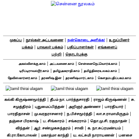
|
|
|
முகப்பு
நூல்கள் அட்டவணை
நன்கொடை அளிக்க!
உறுப்பினர்
|
|
|
பக்கம்
புரவலர் பக்கம்
பதிப்பாளர்கள்
எங்களைப்
|
பற்றி
தொடர்புக்கு
|
|
|
அகல்விளக்கு.காம்
அட்டவணை.காம்
சென்னைநெட்வொர்க்.காம்
|
|
|
டிரிப்டிராவல்டூர்.காம்
தமிழ்அகராதி.காம்
தமிழ்திரைஉலகம்.காம்
|
|
|
தேவிஸ்கார்னர்.காம்
தரணிஷ்.இன்
தரணிஷ்மார்ட்.காம்
கௌதம்பதிப்பகம்.காம்
|
|
|
கல்கி கிருஷ்ணமூர்த்தி
தீபம் நா. பார்த்தசாரதி
ராஜம் கிருஷ்ணன்
சு.
|
|
|
|
சமுத்திரம்
புதுமைப்பித்தன்
அறிஞர் அண்ணா
பாரதியார்
|
|
|
|
பாரதிதாசன்
மு.வரதராசனார்
ந.பிச்சமூர்த்தி
லா.ச.ராமாமிருதம்
|
|
|
|
தஞ்சை பிரகாஷ்
ப. சிங்காரம்
சங்கரராம்
தொ.மு.சி. ரகுநாதன்
|
|
|
|
விந்தன்
ஆர். சண்முகசுந்தரம்
சாவி
க. நா.சுப்ரமண்யம்
|
|
|
கி.ரா.கோபாலன்
மகாத்மா காந்தி
ய. லட்சுமி நாராயணன்
பனசை