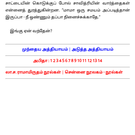
சாட்டையின் கொடுக்குப் போல் சாவித்ரியின் வார்த்தைகள்
என்னைத் துரத்துகின்றன. “மாமா ஒரு சமயம் அப்படித்தான்
இருப்பா - நீ ஒண்ணும் தப்பா நினைச்சுக்காதே.”
இங்கு ஏன் வந்தேன்?
முந்தைய அத்தியாயம்
|
அடுத்த அத்தியாயம்
அபிதா :
1
2
3
4
5
6
7
8
9
10
11
12
13
14
லா.ச. ராமாமிருதம் நூல்கள்
|
சென்னை நூலகம் - நூல்கள்