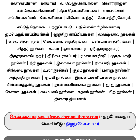
|
|
|
|
கண்ணபிரான்
மாயாவி
வ. வேணுகோபாலன்
கௌரிராஜன்
|
|
என்.தெய்வசிகாமணி
கீதா தெய்வசிகாமணி
எஸ்.லட்சுமி
|
|
|
சுப்பிரமணியம்
வே. கபிலன்
விவேகானந்தர்
கோ.சந்திரசேகரன்
|
|
|
எட்டுத் தொகை
பத்துப்பாட்டு
பதினெண் கீழ்க்கணக்கு
|
|
ஐம்பெருங்காப்பியங்கள்
ஐஞ்சிறு காப்பியங்கள்
வைஷ்ணவ நூல்கள்
|
|
|
|
சைவ சித்தாந்தம்
மெய்கண்ட சாத்திரங்கள்
பண்டார சாத்திரங்கள்
|
|
|
|
சித்தர் நூல்கள்
கம்பர்
ஔவையார்
ஸ்ரீ குமரகுருபரர்
|
|
|
திருஞானசம்பந்தர்
திரிகூடராசப்பர்
ரமண மகரிஷி
முருக பக்தி
|
|
|
|
நூல்கள்
நீதி நூல்கள்
இலக்கண நூல்கள்
நிகண்டு நூல்கள்
|
|
|
|
சிலேடை நூல்கள்
உலா நூல்கள்
குறம் நூல்கள்
பள்ளு நூல்கள்
|
|
|
அந்தாதி நூல்கள்
கும்மி நூல்கள்
இரட்டைமணிமாலை நூல்கள்
|
|
|
பிள்ளைத்தமிழ் நூல்கள்
நான்மணிமாலை நூல்கள்
தூது நூல்கள்
|
|
|
|
கோவை நூல்கள்
கலம்பகம் நூல்கள்
சதகம் நூல்கள்
பிற நூல்கள்
தினசரி தியானம்
சென்னை நூலகம் (www.chennailibrary.com)
- தற்போதைய
வெளியீடு :
நிழற் கோலம் - 4