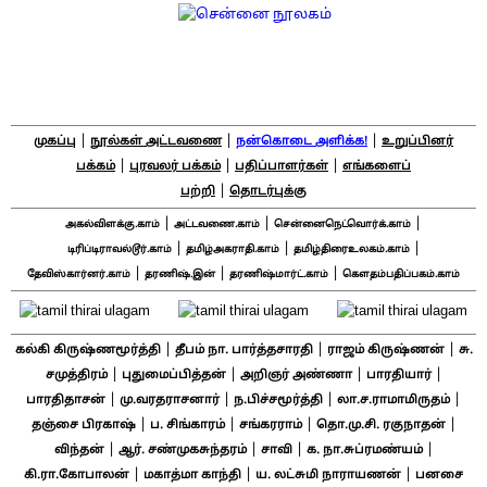
|
|
|
முகப்பு
நூல்கள் அட்டவணை
நன்கொடை அளிக்க!
உறுப்பினர்
|
|
|
பக்கம்
புரவலர் பக்கம்
பதிப்பாளர்கள்
எங்களைப்
|
பற்றி
தொடர்புக்கு
|
|
|
அகல்விளக்கு.காம்
அட்டவணை.காம்
சென்னைநெட்வொர்க்.காம்
|
|
|
டிரிப்டிராவல்டூர்.காம்
தமிழ்அகராதி.காம்
தமிழ்திரைஉலகம்.காம்
|
|
|
தேவிஸ்கார்னர்.காம்
தரணிஷ்.இன்
தரணிஷ்மார்ட்.காம்
கௌதம்பதிப்பகம்.காம்
|
|
|
கல்கி கிருஷ்ணமூர்த்தி
தீபம் நா. பார்த்தசாரதி
ராஜம் கிருஷ்ணன்
சு.
|
|
|
|
சமுத்திரம்
புதுமைப்பித்தன்
அறிஞர் அண்ணா
பாரதியார்
|
|
|
|
பாரதிதாசன்
மு.வரதராசனார்
ந.பிச்சமூர்த்தி
லா.ச.ராமாமிருதம்
|
|
|
|
தஞ்சை பிரகாஷ்
ப. சிங்காரம்
சங்கரராம்
தொ.மு.சி. ரகுநாதன்
|
|
|
|
விந்தன்
ஆர். சண்முகசுந்தரம்
சாவி
க. நா.சுப்ரமண்யம்
|
|
|
கி.ரா.கோபாலன்
மகாத்மா காந்தி
ய. லட்சுமி நாராயணன்
பனசை