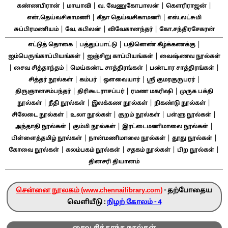
|
|
|
|
கண்ணபிரான்
மாயாவி
வ. வேணுகோபாலன்
கௌரிராஜன்
|
|
என்.தெய்வசிகாமணி
கீதா தெய்வசிகாமணி
எஸ்.லட்சுமி
|
|
|
சுப்பிரமணியம்
வே. கபிலன்
விவேகானந்தர்
கோ.சந்திரசேகரன்
|
|
|
எட்டுத் தொகை
பத்துப்பாட்டு
பதினெண் கீழ்க்கணக்கு
|
|
ஐம்பெருங்காப்பியங்கள்
ஐஞ்சிறு காப்பியங்கள்
வைஷ்ணவ நூல்கள்
|
|
|
|
சைவ சித்தாந்தம்
மெய்கண்ட சாத்திரங்கள்
பண்டார சாத்திரங்கள்
|
|
|
|
சித்தர் நூல்கள்
கம்பர்
ஔவையார்
ஸ்ரீ குமரகுருபரர்
|
|
|
திருஞானசம்பந்தர்
திரிகூடராசப்பர்
ரமண மகரிஷி
முருக பக்தி
|
|
|
|
நூல்கள்
நீதி நூல்கள்
இலக்கண நூல்கள்
நிகண்டு நூல்கள்
|
|
|
|
சிலேடை நூல்கள்
உலா நூல்கள்
குறம் நூல்கள்
பள்ளு நூல்கள்
|
|
|
அந்தாதி நூல்கள்
கும்மி நூல்கள்
இரட்டைமணிமாலை நூல்கள்
|
|
|
பிள்ளைத்தமிழ் நூல்கள்
நான்மணிமாலை நூல்கள்
தூது நூல்கள்
|
|
|
|
கோவை நூல்கள்
கலம்பகம் நூல்கள்
சதகம் நூல்கள்
பிற நூல்கள்
தினசரி தியானம்
சென்னை நூலகம் (www.chennailibrary.com)
- தற்போதைய
வெளியீடு :
நிழற் கோலம் - 4