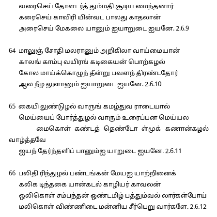
வரைசெய் தோளடர்த் தும்மதி சூடிய மைந்தனார்
கரைசெய் காவிரி யின்வட பாலது காதலான்
அரைசெய் மேகலை யானும் ஐயாறுடை ஐயனே. 2.6.9
64 மாலுஞ் சோதி மலரானும் அறிகிலா வாய்மையான்
காலங் காம்பு வயிரங் கடிகையன் பொற்கழல்
கோல மாய்க்கொழுந் தீன்று பவளந் திரண்டதோர்
ஆல நீழ லுளானும் ஐயாறுடை ஐயனே. 2.6.10
65 கையி லுண்டுழல் வாருங் கமழ்துவ ராடையால்
மெய்யைப் போர்த்துழல் வாரும் உரைப்பன மெய்யல
மைகொள் கண்டத் தெண்டோ ள்முக் கணான்கழல்
வாழ்த்தவே
ஐயந் தேர்ந்தளிப் பானும்ஐ யாறுடை ஐயனே. 2.6.11
66 பலிதி ரிந்துழல் பண்டங்கன் மேயஐ யாற்றினைக்
கலிக டிந்தகை யான்கடல் காழியர் காவலன்
ஒலிகொள் சம்பந்தன் ஒண்டமிழ் பத்தும்வல் லார்கள்போய்
மலிகொள் விண்ணிடை மன்னிய சீர்பெறு வார்களே. 2.6.12