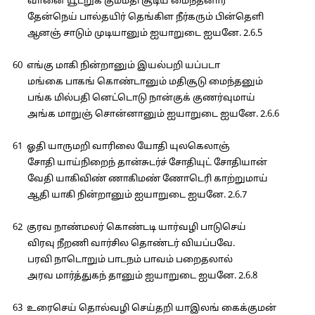
வானை யூடறுக் கும்மதி சூடிய மைந்தனார்
தேன்நெய் பால்தயிர் தெங்கிள நீர்கரும் பின்தெளி
ஆனஞ் சாடும் முடியானும் ஐயாறுடை ஐயனே. 2.6.5
60 எங்கு மாகி நின்றானும் இயல்பறி யப்படா
மங்கை பாகங் கொண்டானும் மதிசூடு மைந்தனும்
பங்க மில்பதி னெட்டொடு நான்குக் குணர்வுமாய்
அங்க மாறுஞ் சொன்னானும் ஐயாறுடை ஐயனே. 2.6.6
61 ஓதி யாருமறி வாரிலை யோதி யுலகெலாஞ்
சோதி யாய்நிறைந் தான்சுடர்ச் சோதியுட் சோதியான்
வேதி யாகிவிண் ணாகிமண் ணோடெரி காற்றுமாய்
ஆதி யாகி நின்றானும் ஐயாறுடை ஐயனே. 2.6.7
62 குரவ நாண்மலர் கொண்டடி யார்வழி பாடுசெய்
விரவு நீறணி வார்சில தொண்டர் வியப்பவே.
பரவி நாடொறும் பாடநம் பாவம் பறைதலால்
அரவ மார்த்துகந் தானும் ஐயாறுடை ஐயனே. 2.6.8
63 உரைசெய் தொல்வழி செய்தறி யாஇலங் கைக்குமன்