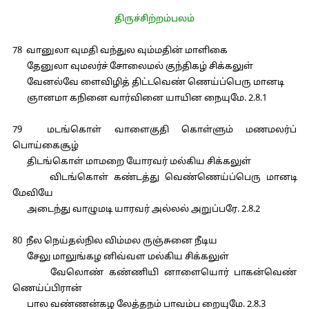
திருச்சிற்றம்பலம்
78 வானுலா வுமதி வந்துல வும்மதின் மாளிகை
தேனுலா வுமலர்ச் சோலைமல் குந்திகழ் சிக்கலுள்
வேனல்வே ளைவிழித் திட்டவெண் ணெய்ப்பெரு மானடி
ஞானமா கநினை வார்வினை யாயின நையுமே. 2.8.1
79 மடங்கொள் வாளைகுதி கொள்ளும் மணமலர்ப்
பொய்கைசூழ்
திடங்கொள் மாமறை யோரவர் மல்கிய சிக்கலுள்
விடங்கொள் கண்டத்து வெண்ணெய்ப்பெரு மானடி
மேவியே
அடைந்து வாழுமடி யாரவர் அல்லல் அறுப்பரே. 2.8.2
80 நீல நெய்தல்நில விம்மல ருஞ்சுனை நீடிய
சேலு மாலுங்கழ னிவ்வள மல்கிய சிக்கலுள்
வேலொண் கண்ணியி னாளையொர் பாகன்வெண்
ணெய்ப்பிரான்
பால வண்ணன்கழ லேத்தநம் பாவம்ப றையுமே. 2.8.3