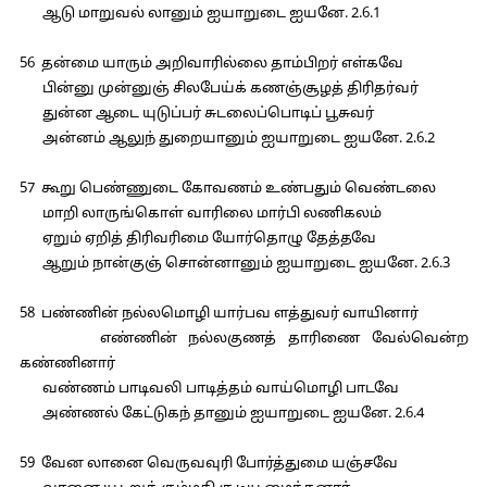
ஆடு மாறுவல் லானும் ஐயாறுடை ஐயனே. 2.6.1
56 தன்மை யாரும் அறிவாரில்லை தாம்பிறர் எள்கவே
பின்னு முன்னுஞ் சிலபேய்க் கணஞ்சூழத் திரிதர்வர்
துன்ன ஆடை யுடுப்பர் சுடலைப்பொடிப் பூசுவர்
அன்னம் ஆலுந் துறையானும் ஐயாறுடை ஐயனே. 2.6.2
57 கூறு பெண்ணுடை கோவணம் உண்பதும் வெண்டலை
மாறி லாருங்கொள் வாரிலை மார்பி லணிகலம்
ஏறும் ஏறித் திரிவரிமை யோர்தொழு தேத்தவே
ஆறும் நான்குஞ் சொன்னானும் ஐயாறுடை ஐயனே. 2.6.3
58 பண்ணின் நல்லமொழி யார்பவ ளத்துவர் வாயினார்
எண்ணின் நல்லகுணத் தாரிணை வேல்வென்ற
கண்ணினார்
வண்ணம் பாடிவலி பாடித்தம் வாய்மொழி பாடவே
அண்ணல் கேட்டுகந் தானும் ஐயாறுடை ஐயனே. 2.6.4
59 வேன லானை வெருவவுரி போர்த்துமை யஞ்சவே