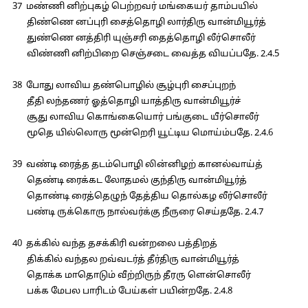
37 மண்ணி னிற்புகழ் பெற்றவர் மங்கையர் தாம்பயில்
திண்ணெ னப்புரி சைத்தொழி லார்திரு வான்மியூர்த்
துண்ணெ னத்திரி யுஞ்சரி தைத்தொழி லீர்சொலீர்
விண்ணி னிற்பிறை செஞ்சடை வைத்த வியப்பதே. 2.4.5
38 போது லாவிய தண்பொழில் சூழ்புரி சைப்புறந்
தீதி லந்தணர் ஓத்தொழி யாத்திரு வான்மியூர்ச்
சூது லாவிய கொங்கையொர் பங்குடை யீர்சொலீர்
மூதெ யில்லொரு மூன்றெரி யூட்டிய மொய்ம்பதே. 2.4.6
39 வண்டி ரைத்த தடம்பொழி லின்னிழற் கானல்வாய்த்
தெண்டி ரைக்கட லோதமல் குந்திரு வான்மியூர்த்
தொண்டி ரைத்தெழுந் தேத்திய தொல்கழ லீர்சொலீர்
பண்டி ருக்கொரு நால்வர்க்கு நீருரை செய்ததே. 2.4.7
40 தக்கில் வந்த தசக்கிரி வன்றலை பத்திறத்
திக்கில் வந்தல றவ்வடர்த் தீர்திரு வான்மியூர்த்
தொக்க மாதொடும் வீற்றிருந் தீரரு ளென்சொலீர்
பக்க மேபல பாரிடம் பேய்கள் பயின்றதே. 2.4.8