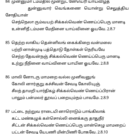
84 முன்னுமா டம்மதில் மூன்றுட னேயெரி யாய்விழத்
துன்னுவார் வெங்கணை யொன்று செலுத்திய
சோதியான்
செந்நெலா ரும்வயற் சிக்கல்வெண் ணெய்ப்பெரு மானடி
உன்னிநீ டம்மன மேநினை யாய்வினை ஓயவே. 2.8.7
85 தெற்ற லாகிய தென்னிலங் கைக்கிறை வன்மலை
பற்றி னான்முடி பத்தொடு தோள்கள் நெரியவே
செற்ற தேவன்நஞ் சிக்கல்வெண் ணெய்ப்பெரு மானடி
உற்று நீநினை வாய்வினை யாயின ஓயவே. 2.8.8
86 மாலி னோடரு மாமறை வல்ல முனிவனுங்
கோலி னார்குறு கச்சிவன் சேவடி கோலியுஞ்
சீலந் தாமறி யார்திகழ் சிக்கல்வெண் ணெய்ப்பிரான்
பாலும் பன்மலர் தூவப் பறையும்நம் பாவமே. 2.8.9
87 பட்டை நற்றுவ ராடையி னாரொடும் பாங்கிலாக்
கட்ட மண்கழுக் கள்சொல்லி னைக்கரு தாதுநீர்
சிட்டன் சிக்கல்வெண் ணெய்ப்பெரு மான்செழு மாமறைப்
பட்டன் சேவடி யேபணி மின்பிணி போகவே. 2.8.10