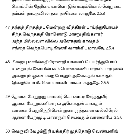
அம்பி னாலெய்தருள் வில்லி யனேகதங் காவதங்
கொம்பின் நேரிடை யாளொடுங் கூடிக்கொல் லேறுடை
நம்பன் நாமநவி லாதன நாவென லாகுமே. 2.5.3
47 தந்தத் திந்தத்தட மென்றரு வித்திரள் பாய்ந்துபோய்ச்
சிந்த வெந்தகதி ரோனொடு மாசறு திங்களார்
அந்த மில்லவள வில்ல அனேகதங் காவதம்
எந்தை வெந்தபொடி நீறணி வார்க்கிட மாவதே. 2.5.4
48 பிறையு மாசில்கதி ரோனறி யாமைப் பெயர்ந்துபோய்
உறையுங் கோயில்பசும் பொன்னணி யாரசும் பார்புனல்
அறையும் ஓசைபறை போலும் அனேகதங் காவதம்
இறையெம் மீசனெம் மானிட மாகவு கந்ததே. 2.5.5
49 தேனை யேறுநறு மாமலர் கொண்டடி சேர்த்துவீர்
ஆனை யேறுமணி சாரல் அனேகதங் காவதம்
வானை யேறுநெறி சென்றுண ருந்தனை வல்லிரேல்
ஆனை யேறுமுடி யானருள் செய்வதும் வானையே. 2.5.6
50 வெருவி வேழம்இரி யக்கதிர் முத்தொடு வெண்பளிங்