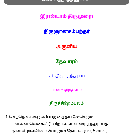
சைவ சித்தாந்த நூல்கள்
இரண்டாம் திருமுறை
திருஞானசம்பந்தர்
அருளிய
தேவாரம்
2.1. திருப்பூந்தராய்
பண் - இந்தளம்
திருச்சிற்றம்பலம்
1 செந்நெ லங்கழ னிப்பழ னத்தய லேசெழும்
புன்னை வெண்கிழி யிற்பவ ளம்புரை பூந்தராய்த்
துன்னி நல்லிமை யோர்முடி தோய்கழ லீர்சொலீர்