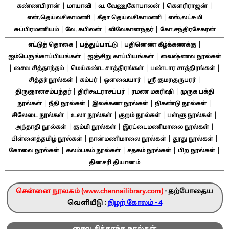
|
|
|
|
கண்ணபிரான்
மாயாவி
வ. வேணுகோபாலன்
கௌரிராஜன்
|
|
என்.தெய்வசிகாமணி
கீதா தெய்வசிகாமணி
எஸ்.லட்சுமி
|
|
|
சுப்பிரமணியம்
வே. கபிலன்
விவேகானந்தர்
கோ.சந்திரசேகரன்
|
|
|
எட்டுத் தொகை
பத்துப்பாட்டு
பதினெண் கீழ்க்கணக்கு
|
|
ஐம்பெருங்காப்பியங்கள்
ஐஞ்சிறு காப்பியங்கள்
வைஷ்ணவ நூல்கள்
|
|
|
|
சைவ சித்தாந்தம்
மெய்கண்ட சாத்திரங்கள்
பண்டார சாத்திரங்கள்
|
|
|
|
சித்தர் நூல்கள்
கம்பர்
ஔவையார்
ஸ்ரீ குமரகுருபரர்
|
|
|
திருஞானசம்பந்தர்
திரிகூடராசப்பர்
ரமண மகரிஷி
முருக பக்தி
|
|
|
|
நூல்கள்
நீதி நூல்கள்
இலக்கண நூல்கள்
நிகண்டு நூல்கள்
|
|
|
|
சிலேடை நூல்கள்
உலா நூல்கள்
குறம் நூல்கள்
பள்ளு நூல்கள்
|
|
|
அந்தாதி நூல்கள்
கும்மி நூல்கள்
இரட்டைமணிமாலை நூல்கள்
|
|
|
பிள்ளைத்தமிழ் நூல்கள்
நான்மணிமாலை நூல்கள்
தூது நூல்கள்
|
|
|
|
கோவை நூல்கள்
கலம்பகம் நூல்கள்
சதகம் நூல்கள்
பிற நூல்கள்
தினசரி தியானம்
சென்னை நூலகம் (www.chennailibrary.com)
- தற்போதைய
வெளியீடு :
நிழற் கோலம் - 4