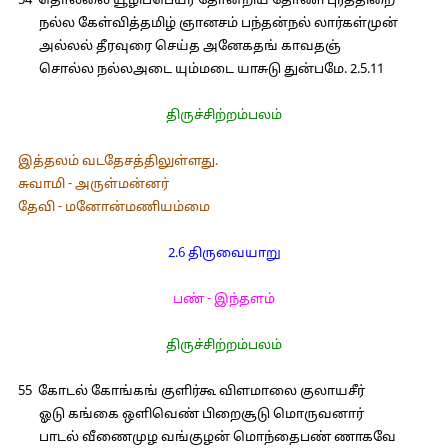
54 தொல்லை யூழிப்பெயர் தோன்றிய தோணி புரத்திறை
நல்ல கேள்வித்தமிழ் ஞானசம் பந்தன்நல் லார்கள்முன்
அல்லல் தீரவுரை செய்த அனேகதங் காவதஞ்
சொல்ல நல்லஅடை யும்மடை யாசுடு துன்பமே. 2.5.11
திருச்சிற்றம்பலம்
இத்தலம் வடதேசத்திலுள்ளது.
சுவாமி - அருள்மன்னர்
தேவி - மனோன்மணியம்மை
2.6 திருவையாறு
பண் - இந்தளம்
திருச்சிற்றம்பலம்
55 கோடல் கோங்கங் குளிர்கூ விளமாலை குலாயசீர்
ஓடு கங்கை ஒளிவெண் பிறைசூடு மொருவனார்
பாடல் வீணைமுழ வங்குழன் மொந்தைபண் ணாகவே