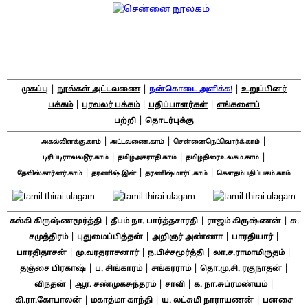
|
|
|
முகப்பு
நூல்கள் அட்டவணை
நன்கொடை அளிக்க!
உறுப்பினர்
|
|
|
பக்கம்
புரவலர் பக்கம்
பதிப்பாளர்கள்
எங்களைப்
|
பற்றி
தொடர்புக்கு
|
|
|
அகல்விளக்கு.காம்
அட்டவணை.காம்
சென்னைநெட்வொர்க்.காம்
|
|
|
டிரிப்டிராவல்டூர்.காம்
தமிழ்அகராதி.காம்
தமிழ்திரைஉலகம்.காம்
|
|
|
தேவிஸ்கார்னர்.காம்
தரணிஷ்.இன்
தரணிஷ்மார்ட்.காம்
கௌதம்பதிப்பகம்.காம்
|
|
|
கல்கி கிருஷ்ணமூர்த்தி
தீபம் நா. பார்த்தசாரதி
ராஜம் கிருஷ்ணன்
சு.
|
|
|
|
சமுத்திரம்
புதுமைப்பித்தன்
அறிஞர் அண்ணா
பாரதியார்
|
|
|
|
பாரதிதாசன்
மு.வரதராசனார்
ந.பிச்சமூர்த்தி
லா.ச.ராமாமிருதம்
|
|
|
|
தஞ்சை பிரகாஷ்
ப. சிங்காரம்
சங்கரராம்
தொ.மு.சி. ரகுநாதன்
|
|
|
|
விந்தன்
ஆர். சண்முகசுந்தரம்
சாவி
க. நா.சுப்ரமண்யம்
|
|
|
கி.ரா.கோபாலன்
மகாத்மா காந்தி
ய. லட்சுமி நாராயணன்
பனசை