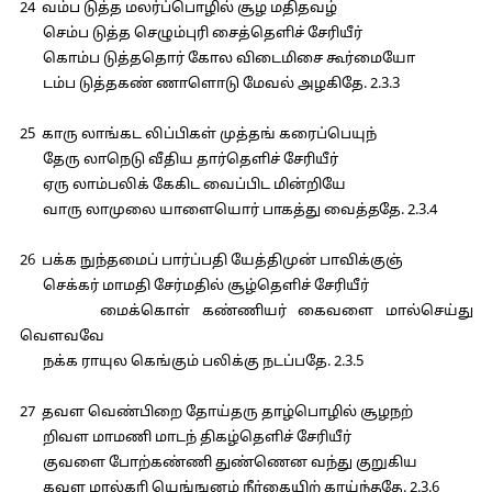
24 வம்ப டுத்த மலர்ப்பொழில் சூழ மதிதவழ்
செம்ப டுத்த செழும்புரி சைத்தெளிச் சேரியீர்
கொம்ப டுத்ததொர் கோல விடைமிசை கூர்மையோ
டம்ப டுத்தகண் ணாளொடு மேவல் அழகிதே. 2.3.3
25 காரு லாங்கட லிப்பிகள் முத்தங் கரைப்பெயுந்
தேரு லாநெடு வீதிய தார்தெளிச் சேரியீர்
ஏரு லாம்பலிக் கேகிட வைப்பிட மின்றியே
வாரு லாமுலை யாளையொர் பாகத்து வைத்ததே. 2.3.4
26 பக்க நுந்தமைப் பார்ப்பதி யேத்திமுன் பாவிக்குஞ்
செக்கர் மாமதி சேர்மதில் சூழ்தெளிச் சேரியீர்
மைக்கொள் கண்ணியர் கைவளை மால்செய்து
வௌவவே
நக்க ராயுல கெங்கும் பலிக்கு நடப்பதே. 2.3.5
27 தவள வெண்பிறை தோய்தரு தாழ்பொழில் சூழநற்
றிவள மாமணி மாடந் திகழ்தெளிச் சேரியீர்
குவளை போற்கண்ணி துண்ணென வந்து குறுகிய
கவள மால்கரி யெங்ஙனம் நீர்கையிற் காய்ந்ததே. 2.3.6