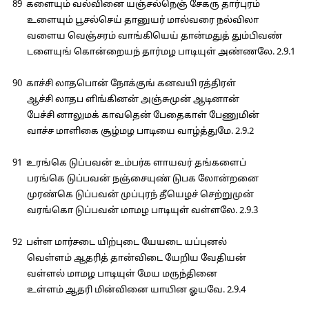
89 களையும் வல்வினை யஞ்சல்நெஞ் சேகரு தார்புரம்
உளையும் பூசல்செய் தானுயர் மால்வரை நல்விலா
வளைய வெஞ்சரம் வாங்கியெய் தான்மதுத் தும்பிவண்
டளையுங் கொன்றையந் தார்மழ பாடியுள் அண்ணலே. 2.9.1
90 காச்சி லாதபொன் நோக்குங் கனவயி ரத்திரள்
ஆச்சி லாதப ளிங்கினன் அஞ்சுமுன் ஆடினான்
பேச்சி னாலுமக் காவதென் பேதைகாள் பேணுமின்
வாச்ச மாளிகை சூழ்மழ பாடியை வாழ்த்துமே. 2.9.2
91 உரங்கெ டுப்பவன் உம்பர்க ளாயவர் தங்களைப்
பரங்கெ டுப்பவன் நஞ்சையுண் டுபக லோன்றனை
முரண்கெ டுப்பவன் முப்புரந் தீயெழச் செற்றுமுன்
வரங்கொ டுப்பவன் மாமழ பாடியுள் வள்ளலே. 2.9.3
92 பள்ள மார்சடை யிற்புடை யேயடை யப்புனல்
வெள்ளம் ஆதரித் தான்விடை யேறிய வேதியன்
வள்ளல் மாமழ பாடியுள் மேய மருந்தினை
உள்ளம் ஆதரி மின்வினை யாயின ஓயவே. 2.9.4