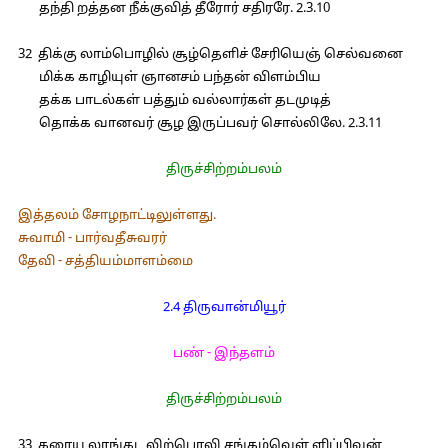
தந்தி றத்தன நீக்குவித் தீரோர் சதிரரே. 2.3.10
32 திக்கு லாம்பொழில் சூழ்தெளிச் சேரியெஞ் செல்வனை
மிக்க காழியுள் ஞானசம் பந்தன் விளம்பிய
தக்க பாடல்கள் பத்தும் வல்லார்கள் தடமுடித்
தொக்க வானவர் சூழ இருப்பவர் சொல்லிலே. 2.3.11
திருச்சிற்றம்பலம்
இத்தலம் சோழநாட்டிலுள்ளது.
சுவாமி - பார்வதீசுவரர்
தேவி - சத்தியம்மாளம்மை
2.4 திருவான்மியூர்
பண் - இந்தளம்
திருச்சிற்றம்பலம்
33 கரையு லாங்கட லிற்பொலி சங்கம்வெள் ளிப்பிவன்