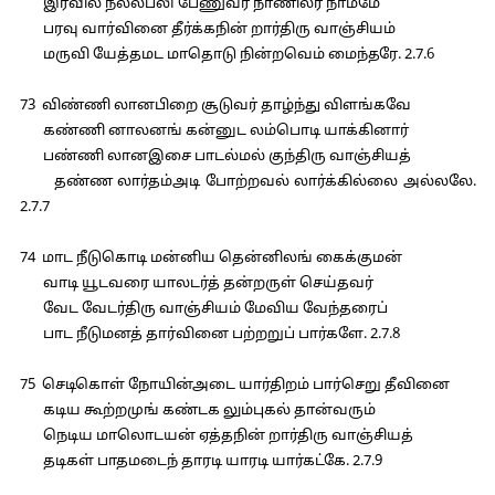
இரவில் நல்லபலி பேணுவர் நாணிலர் நாமமே
பரவு வார்வினை தீர்க்கநின் றார்திரு வாஞ்சியம்
மருவி யேத்தமட மாதொடு நின்றவெம் மைந்தரே. 2.7.6
73 விண்ணி லானபிறை சூடுவர் தாழ்ந்து விளங்கவே
கண்ணி னாலனங் கன்னுட லம்பொடி யாக்கினார்
பண்ணி லானஇசை பாடல்மல் குந்திரு வாஞ்சியத்
தண்ண லார்தம்அடி போற்றவல் லார்க்கில்லை அல்லலே.
2.7.7
74 மாட நீடுகொடி மன்னிய தென்னிலங் கைக்குமன்
வாடி யூடவரை யாலடர்த் தன்றருள் செய்தவர்
வேட வேடர்திரு வாஞ்சியம் மேவிய வேந்தரைப்
பாட நீடுமனத் தார்வினை பற்றறுப் பார்களே. 2.7.8
75 செடிகொள் நோயின்அடை யார்திறம் பார்செறு தீவினை
கடிய கூற்றமுங் கண்டக லும்புகல் தான்வரும்
நெடிய மாலொடயன் ஏத்தநின் றார்திரு வாஞ்சியத்
தடிகள் பாதமடைந் தாரடி யாரடி யார்கட்கே. 2.7.9