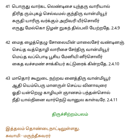
41 பொருது வார்கட லெண்டிசை யுந்தரு வாரியால்
திரித ரும்புகழ் செல்வமல் குந்திரு வான்மியூர்
சுருதி யாரிரு வர்க்கும் அறிவரி யீர்சொலீர்
எருது மேல்கொ டுழன் றுகந் தில்பலி யேற்றதே. 2.4.9
42 மைத ழைத்தெழு சோலையின் மாலைசேர் வண்டினஞ்
செய்த வத்தொழி லாரிசை சேர்திரு வான்மியூர்
மெய்த வப்பொடி பூசிய மேனியி னீர்சொலீர்
கைத வச்சமண் சாக்கியர் கட்டுரைக் கின்றதே. 2.4.10
43 மாதொர் கூறுடை நற்றவ னைத்திரு வான்மியூர்
ஆதி யெம்பெரு மானருள் செய்ய வினாவுரை
ஓதி யன்றெழு காழியுள் ஞானசம் பந்தன்சொல்
நீதி யால்நினை வார்நெடு வானுல காள்வரே. 2.4.11
திருச்சிற்றம்பலம்
இத்தலம் தொண்டைநாட்டிலுள்ளது.
சுவாமி - மருந்தீசுவரர்