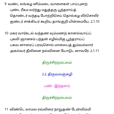
9 வண்ட லங்கழ னிம்மடை வாளைகள் பாய்புனற்
புண்ட ரீகம லர்ந்து மதுத்தரு பூந்தராய்த்
தொண்டர் வந்தடி போற்றிசெய் தொல்கழ லீர்சொலீர்
குண்டர் சாக்கியர் கூறிய தாங்குறி யின்மையே. 2.1.10
10 மகர வார்கடல் வந்தண வும்மணற் கானல்வாய்ப்
புகலி ஞானசம் பந்தன் எழில்மிகு பூந்தராய்ப்
பகவ னாரைப் பரவுசொல் மாலைபத் தும்வல்லார்
அகல்வர் தீவினை நல்வினை யோடுட னாவரே. 2.1.11
திருச்சிற்றம்பலம்
2.2. திருவலஞ்சுழி
பண் - இந்தளம்
திருச்சிற்றம்பலம்
11 விண்டெ லாமல ரவ்விரை நாறுதண் டேன்விம்மி