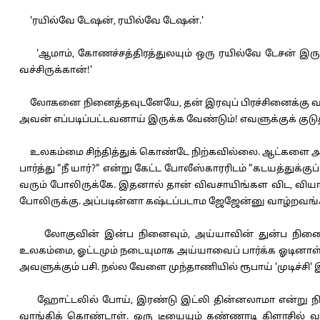
'ரயில்வே டேஷன், ரயில்வே டேஷன்.'
'ஆமாம், கோணச்சத்திரத்துலயும் ஒரு ரயில்வே டேசன் இருக்
வச்சிருக்கான்!'
லோகனை நினைத்தவுடனேயே, தன் இரவுப் பிரச்சினைக்கு வழி 
அவன் எப்படிப்பட்டவனாய் இருக்க வேண்டும்! எவளுக்குக் குடுத்
உலகம்மை சிந்தித்துக் கொண்டே நிற்கவில்லை. ஆட்களை அடைக
பார்த்து "நீ யார்?" என்று கேட்ட போலீஸ்காரரிடம் "கடயத்த
வரும் போலிருக்கே. இதனால் தான் விவசாயிங்கள விட, வியா
போலிருக்கு. அப்படின்னா கஷ்டப்படாம ஜேஜேன்னு வாழ்றவங்
லோகுவின் இன்ப நினைவும், அய்யாவின் துன்ப நினைவும் 
உலகம்மை, ஓட்டமும் நடையுமாக அய்யாவைப் பார்க்க ஓடினாள். அவர்
அவளுக்கும் பசி. நல்ல வேளை முந்தாணியில் ரூபாய் 'முடிச்சி' 
ஹோட்டலில் போய், இரண்டு இட்லி தின்னலாமா என்று நினை
வாங்கிக் கொண்டாள். ஒரு டீயையும் கண்ணாடி கிளாசில் வாங