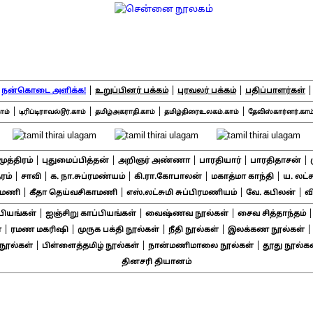
|
|
|
|
நன்கொடை அளிக்க!
உறுப்பினர் பக்கம்
புரவலர் பக்கம்
பதிப்பாளர்கள்
|
|
|
|
ாம்
டிரிப்டிராவல்டூர்.காம்
தமிழ்அகராதி.காம்
தமிழ்திரைஉலகம்.காம்
தேவிஸ்கார்னர்.காம
|
|
|
|
|
சமுத்திரம்
புதுமைப்பித்தன்
அறிஞர் அண்ணா
பாரதியார்
பாரதிதாசன்
|
|
|
|
|
ரம்
சாவி
க. நா.சுப்ரமண்யம்
கி.ரா.கோபாலன்
மகாத்மா காந்தி
ய. லட்
|
|
|
|
ாமணி
கீதா தெய்வசிகாமணி
எஸ்.லட்சுமி சுப்பிரமணியம்
வே. கபிலன்
வ
|
|
|
பியங்கள்
ஐஞ்சிறு காப்பியங்கள்
வைஷ்ணவ நூல்கள்
சைவ சித்தாந்தம்
|
|
|
|
்
ரமண மகரிஷி
முருக பக்தி நூல்கள்
நீதி நூல்கள்
இலக்கண நூல்கள்
|
|
|
ூல்கள்
பிள்ளைத்தமிழ் நூல்கள்
நான்மணிமாலை நூல்கள்
தூது நூல்கள
தினசரி தியானம்