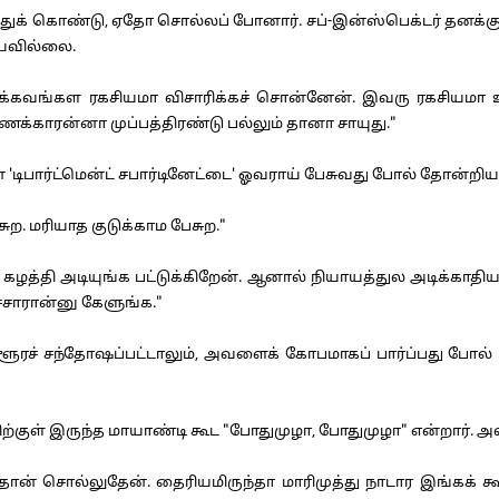
த்துக் கொண்டு, ஏதோ சொல்லப் போனார். சப்-இன்ஸ்பெக்டர் தனக்க
ியவில்லை.
்கவங்கள ரகசியமா விசாரிக்கச் சொன்னேன். இவரு ரகசியமா உண்
்காரன்னா முப்பத்திரண்டு பல்லும் தானா சாயுது."
டிபார்ட்மென்ட் சபார்டினேட்டை' ஓவராய் பேசுவது போல் தோன்றியது.
. மரியாத குடுக்காம பேசுற."
த்தி அடியுங்க பட்டுக்கிறேன். ஆனால் நியாயத்துல அடிக்காதிய.
ச்சாரான்னு கேளுங்க."
ூரச் சந்தோஷப்பட்டாலும், அவளைக் கோபமாகப் பார்ப்பது போல் பா
்குள் இருந்த மாயாண்டி கூட "போதுமுழா, போதுமுழா" என்றார். 
ொல்லுதேன். தைரியமிருந்தா மாரிமுத்து நாடார இங்கக் கூட்டி