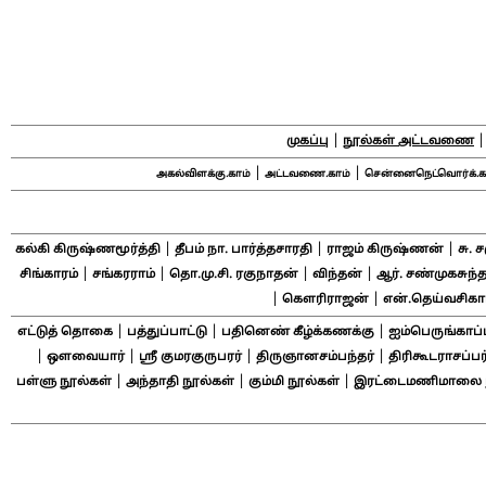
|
முகப்பு
நூல்கள் அட்டவணை
|
|
அகல்விளக்கு.காம்
அட்டவணை.காம்
சென்னைநெட்வொர்க்.க
|
|
|
கல்கி கிருஷ்ணமூர்த்தி
தீபம் நா. பார்த்தசாரதி
ராஜம் கிருஷ்ணன்
சு. 
|
|
|
|
சிங்காரம்
சங்கரராம்
தொ.மு.சி. ரகுநாதன்
விந்தன்
ஆர். சண்முகசுந்த
|
|
கௌரிராஜன்
என்.தெய்வசிக
|
|
|
எட்டுத் தொகை
பத்துப்பாட்டு
பதினெண் கீழ்க்கணக்கு
ஐம்பெருங்காப்
|
|
|
|
ஔவையார்
ஸ்ரீ குமரகுருபரர்
திருஞானசம்பந்தர்
திரிகூடராசப்பர
|
|
|
பள்ளு நூல்கள்
அந்தாதி நூல்கள்
கும்மி நூல்கள்
இரட்டைமணிமாலை ந