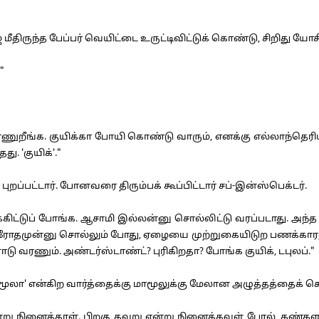
ருந்த பேப்பர் வெயிட்டை உருட்டிவிட்டுக் கொண்டு, சிறிது யோசித்
"
றீங்க. குயிக்கா போயி கொண்டு வாரும், எனக்கு எல்லாந்தெரிய
ு. 'குயிக்'."
ப்பட்டார். போனவரை திரும்பக் கூப்பிட்டார் சப்-இன்ஸ்பெக்டர்.
ிட்டுப் போங்க. ஆசாமி இல்லன்னு சொல்லிட்டு வரப்படாது. அந்த ஆள
தமுன்னு சொல்லும் போது, ஏழையை முற்றுகையிடுற பணக்காரனும் 
 வரணும். அண்டர்ஸ்டாண்ட்? புரிகிறதா? போங்க குயிக், டபுலப்."
ா' என்கிற வார்த்தைக்கு மாமூலுக்கு மேலான அழுத்தத்தைக் கொ
ு நினைத்தாள். பிறகு தவறு என்று நினைத்தவள் போல், கண்களால