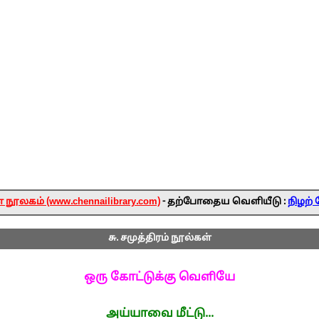
ூலகம் (www.chennailibrary.com)
- தற்போதைய வெளியீடு :
நிழற் 
சு. சமுத்திரம் நூல்கள்
ஒரு கோட்டுக்கு வெளியே
அய்யாவை மீட்டு...