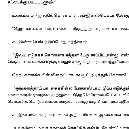
சட்டைக்கு பயப்படணும்?"
உலகம்மை நிறுத்திக் கொண்டாள். சப்-இன்ஸ்பெக்டர், மேஜை மீதி
"ஹெட்கான்ஸ்டபிள், உடனே மாரிமுத்து நாடாரக் கூட்டியாங்க.
சப்-இன்ஸ்பெக்டர் இப்போது கத்தினார்.
"இலய எடுக்கச் சொன்னா எத்தன பேரு சாப்பிட்டான்னு எண்ணு
இருக்கவன் லாக்கப்புக்கு வரதும் சகஜம். நமக்கு சம்பந்தமில்லாதத
ஹெட்கான்ஸ்டபிள் விறைப்பாக 'சல்யூட்' அடித்துக் கொண்டே புற
"ஒங்களத்தாய்யா, சைக்கிள்ல போகாண்டாம். ஜீப்ப எடுத்துக்க
பணக்காரன் ஏழைங்க முற்றுகையிடுற 'கெரோவையே' சட்ட விரோ
சொல்லிக் கொடுக்காமல், மாமூலா வாரது மாதிரி வராமல் ஆளோடு
சப் இன்ஸ்பெக்டர் மாமூலான அதிகாரியல்ல. ஆகையால் 'மாமூல
உலகம்மை, அவர் காலைத் தொட்டுக் கும்பிட வேண்டும் என்ற