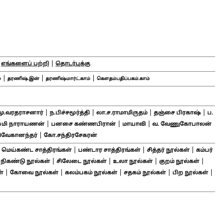
|
|
எங்களைப் பற்றி
தொடர்புக்கு
|
|
|
்
தரணிஷ்.இன்
தரணிஷ்மார்ட்.காம்
கௌதம்பதிப்பகம்.காம்
|
|
|
|
மு.வரதராசனார்
ந.பிச்சமூர்த்தி
லா.ச.ராமாமிருதம்
தஞ்சை பிரகாஷ்
ப.
|
|
|
சுமி நாராயணன்
பனசை கண்ணபிரான்
மாயாவி
வ. வேணுகோபாலன்
|
ிவேகானந்தர்
கோ.சந்திரசேகரன்
|
|
|
|
மெய்கண்ட சாத்திரங்கள்
பண்டார சாத்திரங்கள்
சித்தர் நூல்கள்
கம்பர்
|
|
|
|
|
நிகண்டு நூல்கள்
சிலேடை நூல்கள்
உலா நூல்கள்
குறம் நூல்கள்
|
|
|
|
|
்
கோவை நூல்கள்
கலம்பகம் நூல்கள்
சதகம் நூல்கள்
பிற நூல்கள்