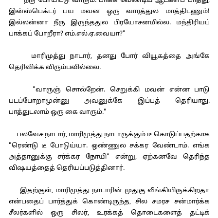
"நீரு போயிட்டு வாரும். பாக்க வேண்டிய ஆட்களப் பாத்து,
இன்ஸ்பெக்டர் பய மவன ஒரு வாரத்துல மாத்திடணும்!
இல்லன்னா நீரு இருந்ததுல பிரயோசனமில்ல. மந்திரியப்
பாக்கப் போறீரா? எம்.எல்.ஏ.வையா?"
மாரிமுத்து நாடார், தனது போர் வியூகத்தை அங்கே
தெரிவிக்க விரும்பவில்லை.
"வாருஞ் சொல்றேன். செறுக்கி மவன் என்ன பாடு
படப்போறாமுன்னு அவனுக்கே இப்பத் தெரியாது.
பாத்துடலாம் ஒரு கை வாரும்."
பலவேச நாடார், மாரிமுத்து நாடாருக்கும் டீ கொடுப்பதற்காக
"ரெண்டு டீ போடுய்யா. ஒண்ணுல சக்கர வேண்டாம். எங்க
அத்தானுக்கு சர்க்கர நோயி" என்று, ஏற்கனவே தெரிந்த
விஷயத்தைத் தெரியப்படுத்தினார்.
இதற்குள், மாரிமுத்து நாடாரின் முதுகு வீங்கியிருக்கிறதா
என்பதைப் பார்த்துக் கொண்டிருந்த, சில சமரச சன்மார்க்க
சீலர்களில் ஒரு சிலர், உரக்கத் தொடைகளைத் தட்டிக்