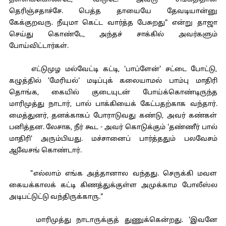
தள்ளிக்கொண்டே, "விடுடே. அவரு சங்கதிதான்
தெரிஞ்சதாச்சே. பெத்த தாயையே தேவடியான்னு
கேக்குறவரு. நீயுமா கெட்ட வார்த்த பேசுறது" என்று தாஜா
செய்து கொண்டே, அந்தச் சாக்கில் அவர்களும்
போய்விட்டார்கள்.
எட்டுமுழ மல்வேட்டி கட்டி, 'பாப்ளேன்' சட்டை போட்டு,
கழுத்தில் 'மேரியல்' மடிப்புக் கலையாமல் பாம்பு மாதிரி
தொங்க, கையில் குடையுடன் போய்க்கொண்டிருந்த
மாரிமுத்து நாடார், பால் பாக்கியைக் கேட்பதற்காக வந்தார்.
மைத்துனர், தனக்காகப் போராடுவது கண்டு, அவர் கண்கள்
பனித்தன. லேசாக, நீர் கூட - அவர் கொடுக்கும் 'தண்ணீர் பால்
மாதிரி' அரும்பியது. மச்சானைப் பார்த்ததும் பலவேசம்
ஆவேசங் கொண்டார்.
"எல்லாம் எங்க அத்தானால வந்தது. செருக்கி மவள
கையக்காலக் கட்டி கிணத்துக்குள்ள அமுக்காம போலீஸ்ல
அடிபட்டுட்டு வந்திருக்காரு."
மாரிமுத்து நாடாருக்குத் துணுக்கென்றது. 'இவனே