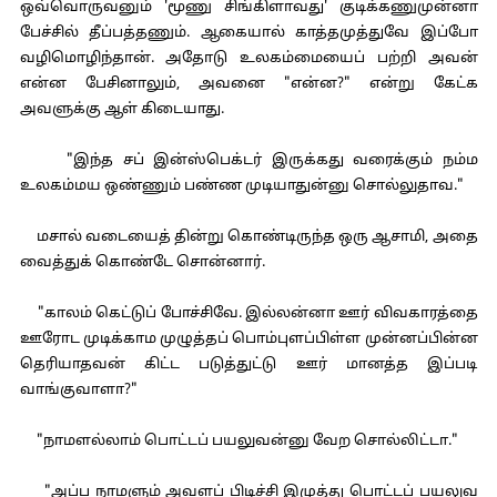
ஒவ்வொருவனும் 'மூணு சிங்கிளாவது' குடிக்கணுமுன்னா
பேச்சில் தீப்பத்தணும். ஆகையால் காத்தமுத்துவே இப்போ
வழிமொழிந்தான். அதோடு உலகம்மையைப் பற்றி அவன்
என்ன பேசினாலும், அவனை "என்ன?" என்று கேட்க
அவளுக்கு ஆள் கிடையாது.
"இந்த சப் இன்ஸ்பெக்டர் இருக்கது வரைக்கும் நம்ம
உலகம்மய ஒண்ணும் பண்ண முடியாதுன்னு சொல்லுதாவ."
மசால் வடையைத் தின்று கொண்டிருந்த ஒரு ஆசாமி, அதை
வைத்துக் கொண்டே சொன்னார்.
"காலம் கெட்டுப் போச்சிவே. இல்லன்னா ஊர் விவகாரத்தை
ஊரோட முடிக்காம முழுத்தப் பொம்புளப்பிள்ள முன்னப்பின்ன
தெரியாதவன் கிட்ட படுத்துட்டு ஊர் மானத்த இப்படி
வாங்குவாளா?"
"நாமளல்லாம் பொட்டப் பயலுவன்னு வேற சொல்லிட்டா."
"அப்ப நாமளும் அவளப் பிடிச்சி இழுத்து பொட்டப் பயலுவ