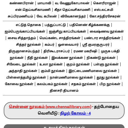
|
|
|
|
கண்ணபிரான்
மாயாவி
வ. வேணுகோபாலன்
கௌரிராஜன்
|
|
என்.தெய்வசிகாமணி
கீதா தெய்வசிகாமணி
எஸ்.லட்சுமி
|
|
|
சுப்பிரமணியம்
வே. கபிலன்
விவேகானந்தர்
கோ.சந்திரசேகரன்
|
|
|
எட்டுத் தொகை
பத்துப்பாட்டு
பதினெண் கீழ்க்கணக்கு
|
|
ஐம்பெருங்காப்பியங்கள்
ஐஞ்சிறு காப்பியங்கள்
வைஷ்ணவ நூல்கள்
|
|
|
|
சைவ சித்தாந்தம்
மெய்கண்ட சாத்திரங்கள்
பண்டார சாத்திரங்கள்
|
|
|
|
சித்தர் நூல்கள்
கம்பர்
ஔவையார்
ஸ்ரீ குமரகுருபரர்
|
|
|
திருஞானசம்பந்தர்
திரிகூடராசப்பர்
ரமண மகரிஷி
முருக பக்தி
|
|
|
|
நூல்கள்
நீதி நூல்கள்
இலக்கண நூல்கள்
நிகண்டு நூல்கள்
|
|
|
|
சிலேடை நூல்கள்
உலா நூல்கள்
குறம் நூல்கள்
பள்ளு நூல்கள்
|
|
|
அந்தாதி நூல்கள்
கும்மி நூல்கள்
இரட்டைமணிமாலை நூல்கள்
|
|
|
பிள்ளைத்தமிழ் நூல்கள்
நான்மணிமாலை நூல்கள்
தூது நூல்கள்
|
|
|
|
கோவை நூல்கள்
கலம்பகம் நூல்கள்
சதகம் நூல்கள்
பிற நூல்கள்
தினசரி தியானம்
சென்னை நூலகம் (www.chennailibrary.com)
- தற்போதைய
வெளியீடு :
நிழற் கோலம் - 4