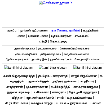
|
|
|
முகப்பு
நூல்கள் அட்டவணை
நன்கொடை அளிக்க!
உறுப்பினர்
|
|
|
பக்கம்
புரவலர் பக்கம்
பதிப்பாளர்கள்
எங்களைப்
|
பற்றி
தொடர்புக்கு
|
|
|
அகல்விளக்கு.காம்
அட்டவணை.காம்
சென்னைநெட்வொர்க்.காம்
|
|
|
டிரிப்டிராவல்டூர்.காம்
தமிழ்அகராதி.காம்
தமிழ்திரைஉலகம்.காம்
|
|
|
தேவிஸ்கார்னர்.காம்
தரணிஷ்.இன்
தரணிஷ்மார்ட்.காம்
கௌதம்பதிப்பகம்.காம்
|
|
|
கல்கி கிருஷ்ணமூர்த்தி
தீபம் நா. பார்த்தசாரதி
ராஜம் கிருஷ்ணன்
சு.
|
|
|
|
சமுத்திரம்
புதுமைப்பித்தன்
அறிஞர் அண்ணா
பாரதியார்
|
|
|
|
பாரதிதாசன்
மு.வரதராசனார்
ந.பிச்சமூர்த்தி
லா.ச.ராமாமிருதம்
|
|
|
|
தஞ்சை பிரகாஷ்
ப. சிங்காரம்
சங்கரராம்
தொ.மு.சி. ரகுநாதன்
|
|
|
|
விந்தன்
ஆர். சண்முகசுந்தரம்
சாவி
க. நா.சுப்ரமண்யம்
|
|
|
கி.ரா.கோபாலன்
மகாத்மா காந்தி
ய. லட்சுமி நாராயணன்
பனசை