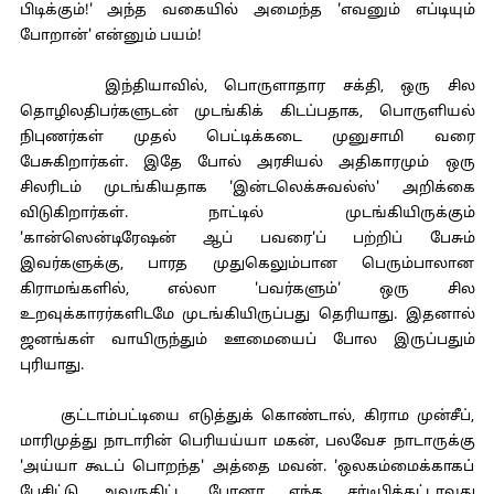
பிடிக்கும்!' அந்த வகையில் அமைந்த 'எவனும் எப்டியும்
போறான்' என்னும் பயம்!
இந்தியாவில், பொருளாதார சக்தி, ஒரு சில
தொழிலதிபர்களுடன் முடங்கிக் கிடப்பதாக, பொருளியல்
நிபுணர்கள் முதல் பெட்டிக்கடை முனுசாமி வரை
பேசுகிறார்கள். இதே போல் அரசியல் அதிகாரமும் ஒரு
சிலரிடம் முடங்கியதாக 'இன்டலெக்சுவல்ஸ்' அறிக்கை
விடுகிறார்கள். நாட்டில் முடங்கியிருக்கும்
'கான்ஸென்டிரேஷன் ஆப் பவரை'ப் பற்றிப் பேசும்
இவர்களுக்கு, பாரத முதுகெலும்பான பெரும்பாலான
கிராமங்களில், எல்லா 'பவர்களும்' ஒரு சில
உறவுக்காரர்களிடமே முடங்கியிருப்பது தெரியாது. இதனால்
ஜனங்கள் வாயிருந்தும் ஊமையைப் போல இருப்பதும்
புரியாது.
குட்டாம்பட்டியை எடுத்துக் கொண்டால், கிராம முன்சீப்,
மாரிமுத்து நாடாரின் பெரியய்யா மகன், பலவேச நாடாருக்கு
'அய்யா கூடப் பொறந்த' அத்தை மவன். 'ஒலகம்மைக்காகப்
பேசிட்டு அவருகிட்ட போனா எந்த சர்டிபிக்கட்டாவது