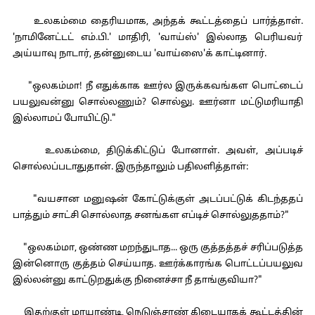
உலகம்மை தைரியமாக, அந்தக் கூட்டத்தைப் பார்த்தாள்.
'நாமினேட்டட் எம்.பி.' மாதிரி, 'வாய்ஸ்' இல்லாத பெரியவர்
அய்யாவு நாடார், தன்னுடைய 'வாய்ஸை'க் காட்டினார்.
"ஒலகம்மா! நீ எதுக்காக ஊர்ல இருக்கவங்கள பொட்டைப்
பயலுவன்னு சொல்லணும்? சொல்லு. ஊர்னா மட்டுமரியாதி
இல்லாமப் போயிட்டு."
உலகம்மை, திடுக்கிட்டுப் போனாள். அவள், அப்படிச்
சொல்லப்படாதுதான். இருந்தாலும் பதிலளித்தாள்:
"வயசான மனுஷன் கோட்டுக்குள் அடப்பட்டுக் கிடந்ததப்
பாத்தும் சாட்சி சொல்லாத சனங்கள எப்டிச் சொல்லுததாம்?"
"ஒலகம்மா, ஒண்ண மறந்துடாத... ஒரு குத்தத்தச் சரிப்படுத்த
இன்னொரு குத்தம் செய்யாத. ஊர்க்காரங்க பொட்டப்பயலுவ
இல்லன்னு காட்டுறதுக்கு நினைச்சா நீ தாங்குவியா?"
இதற்குள் மாயாண்டி, நெடுஞ்சாண் கிடையாகக் கூட்டத்தின்