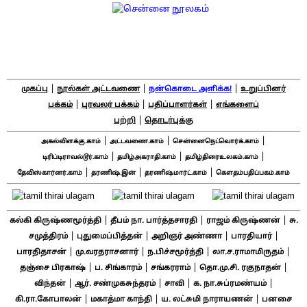
|
|
|
முகப்பு
நூல்கள் அட்டவணை
நன்கொடை அளிக்க!
உறுப்பினர்
|
|
|
பக்கம்
புரவலர் பக்கம்
பதிப்பாளர்கள்
எங்களைப்
|
பற்றி
தொடர்புக்கு
|
|
|
அகல்விளக்கு.காம்
அட்டவணை.காம்
சென்னைநெட்வொர்க்.காம்
|
|
|
டிரிப்டிராவல்டூர்.காம்
தமிழ்அகராதி.காம்
தமிழ்திரைஉலகம்.காம்
|
|
|
தேவிஸ்கார்னர்.காம்
தரணிஷ்.இன்
தரணிஷ்மார்ட்.காம்
கௌதம்பதிப்பகம்.காம்
|
|
|
கல்கி கிருஷ்ணமூர்த்தி
தீபம் நா. பார்த்தசாரதி
ராஜம் கிருஷ்ணன்
சு.
|
|
|
|
சமுத்திரம்
புதுமைப்பித்தன்
அறிஞர் அண்ணா
பாரதியார்
|
|
|
|
பாரதிதாசன்
மு.வரதராசனார்
ந.பிச்சமூர்த்தி
லா.ச.ராமாமிருதம்
|
|
|
|
தஞ்சை பிரகாஷ்
ப. சிங்காரம்
சங்கரராம்
தொ.மு.சி. ரகுநாதன்
|
|
|
|
விந்தன்
ஆர். சண்முகசுந்தரம்
சாவி
க. நா.சுப்ரமண்யம்
|
|
|
கி.ரா.கோபாலன்
மகாத்மா காந்தி
ய. லட்சுமி நாராயணன்
பனசை