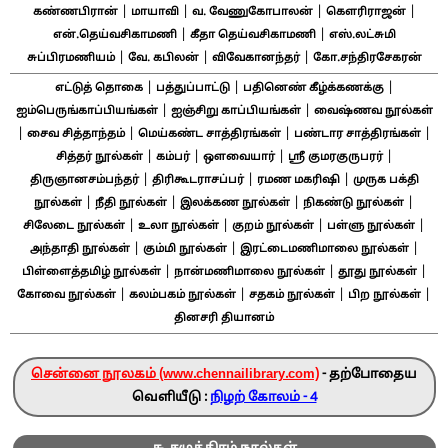
|
|
|
|
கண்ணபிரான்
மாயாவி
வ. வேணுகோபாலன்
கௌரிராஜன்
|
|
என்.தெய்வசிகாமணி
கீதா தெய்வசிகாமணி
எஸ்.லட்சுமி
|
|
|
சுப்பிரமணியம்
வே. கபிலன்
விவேகானந்தர்
கோ.சந்திரசேகரன்
|
|
|
எட்டுத் தொகை
பத்துப்பாட்டு
பதினெண் கீழ்க்கணக்கு
|
|
ஐம்பெருங்காப்பியங்கள்
ஐஞ்சிறு காப்பியங்கள்
வைஷ்ணவ நூல்கள்
|
|
|
|
சைவ சித்தாந்தம்
மெய்கண்ட சாத்திரங்கள்
பண்டார சாத்திரங்கள்
|
|
|
|
சித்தர் நூல்கள்
கம்பர்
ஔவையார்
ஸ்ரீ குமரகுருபரர்
|
|
|
திருஞானசம்பந்தர்
திரிகூடராசப்பர்
ரமண மகரிஷி
முருக பக்தி
|
|
|
|
நூல்கள்
நீதி நூல்கள்
இலக்கண நூல்கள்
நிகண்டு நூல்கள்
|
|
|
|
சிலேடை நூல்கள்
உலா நூல்கள்
குறம் நூல்கள்
பள்ளு நூல்கள்
|
|
|
அந்தாதி நூல்கள்
கும்மி நூல்கள்
இரட்டைமணிமாலை நூல்கள்
|
|
|
பிள்ளைத்தமிழ் நூல்கள்
நான்மணிமாலை நூல்கள்
தூது நூல்கள்
|
|
|
|
கோவை நூல்கள்
கலம்பகம் நூல்கள்
சதகம் நூல்கள்
பிற நூல்கள்
தினசரி தியானம்
சென்னை நூலகம் (www.chennailibrary.com)
- தற்போதைய
வெளியீடு :
நிழற் கோலம் - 4