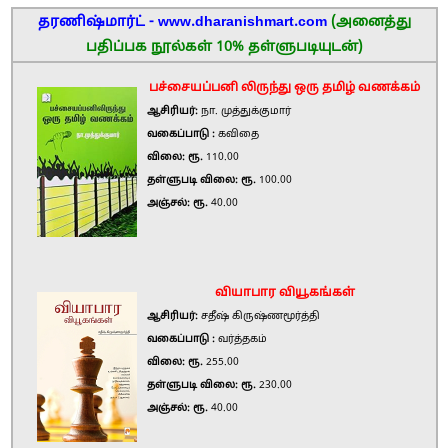
தரணிஷ்மார்ட் - www.dharanishmart.com
(அனைத்து
பதிப்பக நூல்கள் 10% தள்ளுபடியுடன்)
பச்சையப்பனி லிருந்து ஒரு தமிழ் வணக்கம்
ஆசிரியர்:
நா. முத்துக்குமார்
வகைப்பாடு :
கவிதை
விலை: ரூ.
110.00
தள்ளுபடி விலை: ரூ.
100.00
அஞ்சல்: ரூ.
40.00
வியாபார வியூகங்கள்
ஆசிரியர்:
சதீஷ் கிருஷ்ணமூர்த்தி
வகைப்பாடு :
வர்த்தகம்
விலை: ரூ.
255.00
தள்ளுபடி விலை: ரூ.
230.00
அஞ்சல்: ரூ.
40.00