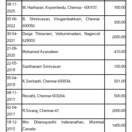
08-11-
M. Hariharan, Koyembedu, Chennai - 600107.
700.00
2025
05-06-
B. Shrinivasan, Virugambakkam, Chennai -
500.00
2022
600092
30-04-
Durga Thiraviam, Vetturnimadam, Nagercoil -
2000.00
2021
629003
21-09-
Mohamed Azarudeen
410.00
2020
22-05-
Santhanam Srinivasan
100.00
2019
05-04-
K.Seshadri, Chennai-600034.
501.00
2019
08-11-
Revathi, Chennai-603204.
500.00
2017
02-04-
R.Sivaraj, Chennai-47.
2000.00
2017
18-12-
Mrs Dhamayanthi Inderanathan, Montreal
1400.00
2015
Canada.