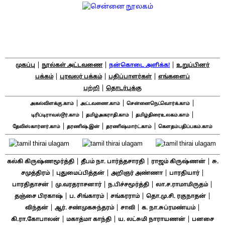
|
|
|
முகப்பு
நூல்கள் அட்டவணை
நன்கொடை அளிக்க!
உறுப்பினர்
|
|
|
பக்கம்
புரவலர் பக்கம்
பதிப்பாளர்கள்
எங்களைப்
|
பற்றி
தொடர்புக்கு
|
|
|
அகல்விளக்கு.காம்
அட்டவணை.காம்
சென்னைநெட்வொர்க்.காம்
|
|
|
டிரிப்டிராவல்டூர்.காம்
தமிழ்அகராதி.காம்
தமிழ்திரைஉலகம்.காம்
|
|
|
தேவிஸ்கார்னர்.காம்
தரணிஷ்.இன்
தரணிஷ்மார்ட்.காம்
கௌதம்பதிப்பகம்.காம்
|
|
|
கல்கி கிருஷ்ணமூர்த்தி
தீபம் நா. பார்த்தசாரதி
ராஜம் கிருஷ்ணன்
சு.
|
|
|
|
சமுத்திரம்
புதுமைப்பித்தன்
அறிஞர் அண்ணா
பாரதியார்
|
|
|
|
பாரதிதாசன்
மு.வரதராசனார்
ந.பிச்சமூர்த்தி
லா.ச.ராமாமிருதம்
|
|
|
|
தஞ்சை பிரகாஷ்
ப. சிங்காரம்
சங்கரராம்
தொ.மு.சி. ரகுநாதன்
|
|
|
|
விந்தன்
ஆர். சண்முகசுந்தரம்
சாவி
க. நா.சுப்ரமண்யம்
|
|
|
கி.ரா.கோபாலன்
மகாத்மா காந்தி
ய. லட்சுமி நாராயணன்
பனசை