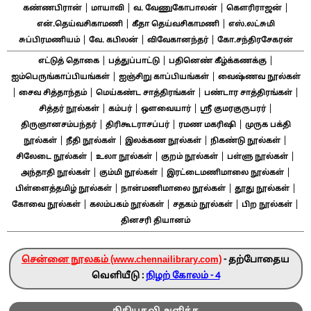
|
|
|
|
கண்ணபிரான்
மாயாவி
வ. வேணுகோபாலன்
கௌரிராஜன்
|
|
என்.தெய்வசிகாமணி
கீதா தெய்வசிகாமணி
எஸ்.லட்சுமி
|
|
|
சுப்பிரமணியம்
வே. கபிலன்
விவேகானந்தர்
கோ.சந்திரசேகரன்
|
|
|
எட்டுத் தொகை
பத்துப்பாட்டு
பதினெண் கீழ்க்கணக்கு
|
|
ஐம்பெருங்காப்பியங்கள்
ஐஞ்சிறு காப்பியங்கள்
வைஷ்ணவ நூல்கள்
|
|
|
|
சைவ சித்தாந்தம்
மெய்கண்ட சாத்திரங்கள்
பண்டார சாத்திரங்கள்
|
|
|
|
சித்தர் நூல்கள்
கம்பர்
ஔவையார்
ஸ்ரீ குமரகுருபரர்
|
|
|
திருஞானசம்பந்தர்
திரிகூடராசப்பர்
ரமண மகரிஷி
முருக பக்தி
|
|
|
|
நூல்கள்
நீதி நூல்கள்
இலக்கண நூல்கள்
நிகண்டு நூல்கள்
|
|
|
|
சிலேடை நூல்கள்
உலா நூல்கள்
குறம் நூல்கள்
பள்ளு நூல்கள்
|
|
|
அந்தாதி நூல்கள்
கும்மி நூல்கள்
இரட்டைமணிமாலை நூல்கள்
|
|
|
பிள்ளைத்தமிழ் நூல்கள்
நான்மணிமாலை நூல்கள்
தூது நூல்கள்
|
|
|
|
கோவை நூல்கள்
கலம்பகம் நூல்கள்
சதகம் நூல்கள்
பிற நூல்கள்
தினசரி தியானம்
சென்னை நூலகம் (www.chennailibrary.com)
- தற்போதைய
வெளியீடு :
நிழற் கோலம் - 4