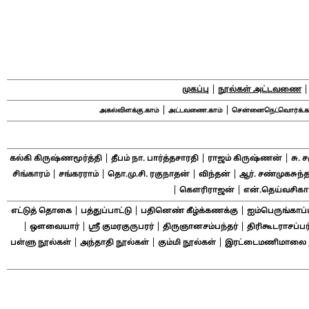
|
முகப்பு
நூல்கள் அட்டவணை
|
|
அகல்விளக்கு.காம்
அட்டவணை.காம்
சென்னைநெட்வொர்க்.க
|
|
|
கல்கி கிருஷ்ணமூர்த்தி
தீபம் நா. பார்த்தசாரதி
ராஜம் கிருஷ்ணன்
சு. 
|
|
|
|
சிங்காரம்
சங்கரராம்
தொ.மு.சி. ரகுநாதன்
விந்தன்
ஆர். சண்முகசுந்த
|
|
கௌரிராஜன்
என்.தெய்வசிக
|
|
|
எட்டுத் தொகை
பத்துப்பாட்டு
பதினெண் கீழ்க்கணக்கு
ஐம்பெருங்காப்
|
|
|
|
ஔவையார்
ஸ்ரீ குமரகுருபரர்
திருஞானசம்பந்தர்
திரிகூடராசப்பர
|
|
|
பள்ளு நூல்கள்
அந்தாதி நூல்கள்
கும்மி நூல்கள்
இரட்டைமணிமாலை ந