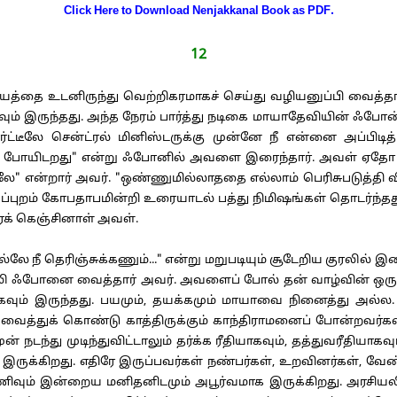
Click Here to Download Nenjakkanal Book as PDF.
12
த்தை உடனிருந்து வெற்றிகரமாகச் செய்து வழியனுப்பி வைத்
்வாகவும் இருந்தது. அந்த நேரம் பார்த்து நடிகை மாயாதேவியின் 
ார்ட்டீலே சென்ட்ரல் மினிஸ்டருக்கு முன்னே நீ என்னை அப்பி
 போயிடறது" என்று ஃபோனில் அவளை இரைந்தார். அவள் ஏதோ பத
என்றார் அவர். "ஒண்ணுமில்லாததை எல்லாம் பெரிசுபடுத்தி வீண
ம் கோபதாபமின்றி உரையாடல் பத்து நிமிஷங்கள் தொடர்ந்தது. அ
க் கெஞ்சினாள் அவள்.
 நீ தெரிஞ்சுக்கணும்..." என்று மறுபடியும் சூடேறிய குரலில
சொல்லி ஃபோனை வைத்தார் அவர். அவளைப் போல் தன் வாழ்வின் ஒ
வும் இருந்தது. பயமும், தயக்கமும் மாயாவை நினைத்து அல்ல
ு வைத்துக் கொண்டு காத்திருக்கும் காந்திராமனைப் போன்றவர்
ுன் நடந்து முடிந்துவிட்டாலும் தர்க்க ரீதியாகவும், தத்துவரீதிய
ே இருக்கிறது. எதிரே இருப்பவர்கள் நண்பர்கள், உறவினர்கள், 
 துணிவும் இன்றைய மனிதனிடமும் அபூர்வமாக இருக்கிறது. அரசியல