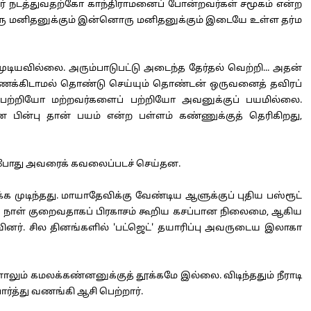
போர் நடத்துவதற்கோ காந்திராமனைப் போன்றவர்கள் சமூகம் என்ற
 ஒரு மனிதனுக்கும் இன்னொரு மனிதனுக்கும் இடையே உள்ள தர்ம
யவில்லை. அரும்பாடுபட்டு அடைந்த தேர்தல் வெற்றி... அதன்
 கணக்கிடாமல் தொண்டு செய்யும் தொண்டன் ஒருவனைத் தவிரப்
பற்றியோ மற்றவர்களைப் பற்றியோ அவனுக்குப் பயமில்லை.
ின்பு தான் பயம் என்ற பள்ளம் கண்ணுக்குத் தெரிகிறது,
இப்போது அவரைக் கவலைப்படச் செய்தன.
டிந்தது. மாயாதேவிக்கு வேண்டிய ஆளுக்குப் புதிய பஸ்ரூட்
்கு நாள் குறைவதாகப் பிரகாசம் கூறிய கசப்பான நிலைமை, ஆகிய
தவினர். சில தினங்களில் 'பட்ஜெட்' தயாரிப்பு அவருடைய இலாகா
லும் கமலக்கண்னனுக்குத் தூக்கமே இல்லை. விடிந்ததும் நீராடி
ார்த்து வணங்கி ஆசி பெற்றார்.