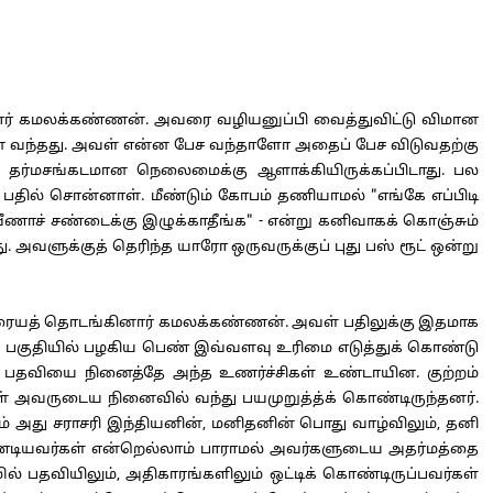
தார் கமலக்கண்ணன். அவரை வழியனுப்பி வைத்துவிட்டு விமான
ஃபோன் வந்தது. அவள் என்ன பேச வந்தாளோ அதைப் பேச விடுவதற்கு
டித் தர்மசங்கடமான நெலைமைக்கு ஆளாக்கியிருக்கப்பிடாது. பல
ில் சொன்னாள். மீண்டும் கோபம் தணியாமல் "எங்கே எப்பிடி
ாச் சண்டைக்கு இழுக்காதீங்க" - என்று கனிவாகக் கொஞ்சும்
வளுக்குத் தெரிந்த யாரோ ஒருவருக்குப் புது பஸ் ரூட் ஒன்று
் இரையத் தொடங்கினார் கமலக்கண்ணன். அவள் பதிலுக்கு இதமாக
ரு பகுதியில் பழகிய பெண் இவ்வளவு உரிமை எடுத்துக் கொண்டு
. பதவியை நினைத்தே அந்த உணர்ச்சிகள் உண்டாயின. குற்றம்
கள் அவருடைய நினைவில் வந்து பயமுறுத்த்க் கொண்டிருந்தனர்.
ாகவும் அது சராசரி இந்தியனின், மனிதனின் பொது வாழ்விலும், தனி
வேண்டியவர்கள் என்றெல்லாம் பாராமல் அவர்களுடைய அதர்மத்தை
ில் பதவியிலும், அதிகாரங்களிலும் ஒட்டிக் கொண்டிருப்பவர்கள்