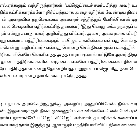
்களும் வந்திருந்தார்கள். 'பட்ஜெட்'டைச் சமர்ப்பித்து அவர் உரை
திர்க்கட்சிக்காரர்களோ நிர்ப்பந்தமாக அதை எதிர்க்க வேண்டிய 
் அறையில் தற்செயலாக அவரைச் சந்தித்துப் பேசிக்கொண்டிருந்
 மாலை செஷனில் எதிர்க்கட்சித் தலைவர் 'இது பொது மக்களுக்குப் பய
 என்று சபாநாயகர் அறிவித்து விட்டார். அவசர அவசரமாக வீட்ட
 எல்லாப் பத்திரிகைகளும் 'பட்ஜெட்' சுகமில்லை என்பது போல் தாக்க
்று வழிபட்டார் - என்பது போன்ற செய்திகள் முன் பக்கத்தில் வந
்திரிகையிலேயே வெளிவந்த அந்த பாராட்டினால் மட்டுமே அவர் திரு
வது தான் பத்திரிகைகளின் வழக்கம். எனவே பத்திரிகைகளை ந
ும் ஒரே மாதிரித்தான் என்று தோன்றியது. மறுநாள் பட்ஜெட் மீது 
செய்வார் என்ற நம்பிக்கையும் இருந்தது.
 அரங்கேற்றத்துக்கு அழைப்பு அனுப்பிச்சேன். நீங்க வரவே
்னேன். இதுவரைக்கும் நீங்க ஒண்ணுமே கவனிக்கலே...? என் மேல
 ரொம்ப நாளாச்சே? பட்ஜெட் கிட்ஜெட் எல்லாம் தயாரிச்சுக் களை
யாகத்தான் இருந்தது. ஆனாலும் மந்திரியாகிவிட்ட நிலைமையை எ