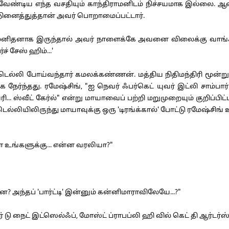
டிய எந்த வசதியும் காந்திராமனிடம் நிச்சயமாக இல்லை. ஆனா
நினைத்துத்தான் அவர் பொறாமைப்பட்டார்.
மனிதனாக இருந்தால் அவர் நாளைக்கே அவனை விலைக்கு வாங்கி
 சேஸ் ஹிம்...'
்லி போய்வந்தார் கமலக்கண்ணன். மத்திய நிதிமந்திரி மூன்று தி
நேர்ந்தது. ரமேஷ்சிங், "ஐ நெவர் ஃபர்கெட் யுவர் இட்லி சாம்பார
... ஸ்வீட் கேர்ல்" என்று மாயாவைப் பற்றி மறுமுறையும் குறிப்
யிலிருந்து மாயாவுக்கு ஒரு 'டிரங்க்கால்' போட்டு ரமேஷ்சிங் உ
 உங்களுக்கு... என்ன வரலியா?"
 அந்தப் 'பார்ட்டி' இன்னும் கன்னிமாராவிலேயே...?"
ு நைட் இட்ஸெல்ஃப், மோஸ்ட் ப்ராபப்லி ஹி வில் கெட் தி ஆர்டர்ஸ் 