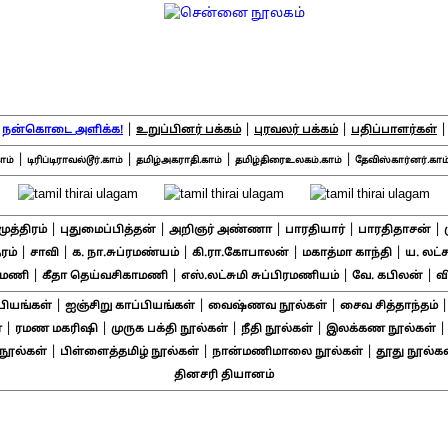
|
|
|
|
நன்கொடை அளிக்க!
உறுப்பினர் பக்கம்
புரவலர் பக்கம்
பதிப்பாளர்கள்
|
|
|
|
ாம்
டிரிப்டிராவல்டூர்.காம்
தமிழ்அகராதி.காம்
தமிழ்திரைஉலகம்.காம்
தேவிஸ்கார்னர்.காம
|
|
|
|
|
சமுத்திரம்
புதுமைப்பித்தன்
அறிஞர் அண்ணா
பாரதியார்
பாரதிதாசன்
|
|
|
|
|
ரம்
சாவி
க. நா.சுப்ரமண்யம்
கி.ரா.கோபாலன்
மகாத்மா காந்தி
ய. லட்
|
|
|
|
ாமணி
கீதா தெய்வசிகாமணி
எஸ்.லட்சுமி சுப்பிரமணியம்
வே. கபிலன்
வ
|
|
|
பியங்கள்
ஐஞ்சிறு காப்பியங்கள்
வைஷ்ணவ நூல்கள்
சைவ சித்தாந்தம்
|
|
|
|
்
ரமண மகரிஷி
முருக பக்தி நூல்கள்
நீதி நூல்கள்
இலக்கண நூல்கள்
|
|
|
ூல்கள்
பிள்ளைத்தமிழ் நூல்கள்
நான்மணிமாலை நூல்கள்
தூது நூல்கள
தினசரி தியானம்