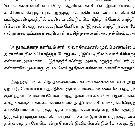
'கமலக்கண்ணனின் பட்ஜெட் தேசியக் கட்சியின் இலட்சியங்கள
கட்சியைச் சேர்ந்தவராக இருந்தும் காந்திராமன் அப்படிச் செ
பட்ஜெட் விஷயத்தில் கட்சியை விட்டுக் கொடுத்தாற்போல் காந்த
ஃபோன் செய்து தலைவரிடம் பேசினார். "இந்தக் காந்திராமன் மே
என்று கண்டிப்பாகக் கூறினார். கட்சித் தலைவர் அதைச் செய்ய அ
"அது நடக்காத காரியம் சார்! அவர் நேஷனல் மூவ்மெண்டிலே பலம
அரசாங்க நிலம் கொடுத்த போது கூட, 'இப்படி நிலம் வாங்கிக்க
என்னை அவமானப் படுத்தாதீங்க'ன்னு அதை மறுத்துவிட்டார். அப்
என்னாலே முடியாது. தயவு செய்து நீங்க என்னை மன்னிக்கணும்..
இதற்குமேல் கட்சித் தலைவரைக் கமலக்கண்ணனால் வற்புறுத்த 
ஏற்பாடு செய்யப்பட்டது. 'தினக்குரல்' கமலக்கண்ணனின் பத்த
குவிந்தன. 'உம்மைப்போல் முந்தாநாள் காலையில் பதவிக்காகக
கடிதங்களுமே கமலக்கண்ணனைத் திட்டின. சில ஊர்களிலிருந்த
காந்திராமனை எதிர்த்து எதுவும் எழுதக் கூடாதென்று தினக்க
இருக்கிற ஒருவரைக் கொன்றுவிட வேண்டும் போலிருந்தது அ
தன்னைத் தானே கொன்று கொண்டுவிட வேண்டும் போலவும் இரு