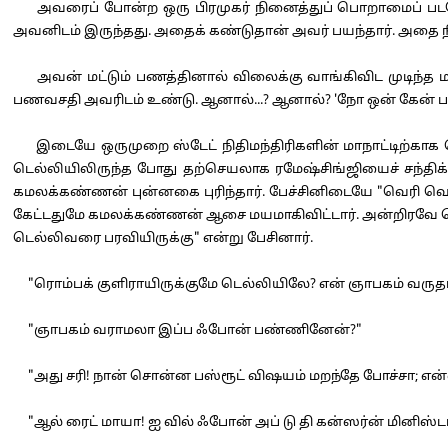
அவரைப் போன்ற ஒரு பிரமுகர் நினைத்துப் பொறாமைப் படவேண்
அவனிடம் இருந்தது. அதைக் கண்டுதான் அவர் பயந்தார். அதை 
அவன் மட்டும் பணத்தினால் விலைக்கு வாங்கிவிட முடிந்த 
பணவசதி அவரிடம் உண்டு. ஆனால்...? ஆனால்? 'நோ ஒன் கேன் பர்ச்
இடையே ஒருமுறை ஸ்டேட் நிதிமந்திரிகளின் மாநாட்டிற்காக டெல
டெல்லியிலிருந்த போது தற்செயலாக ரமேஷ்சிங்ஜியைச் சந்திக்க 
கமலக்கண்ணன் புன்னகை புரிந்தார். பேச்சினிடையே "வெரி வெரி
கேட்டதுமே கமலக்கண்ணன் ஆசை மயமாகிவிட்டார். அன்றிரவே டெல்லி
டெல்லிவரை பரவியிருக்கு" என்று பேசினார்.
"ரொம்பக் குளிராயிருக்குமே டெல்லியிலே? என் ஞாபகம் வருதா
"ஞாபகம் வராமலா இப்ப ஃபோன் பண்ணினேன்?"
"அது சரி! நான் சொன்ன பஸ்ரூட் விஷயம் மறந்தே போச்சா; என்ன?
"ஆல் ரைட் மாயா! ஐ வில் ஃபோன் அப் டு தி கன்ஸர்ன் மினிஸ்டர் ட