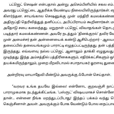
பட்ஜெட் செஷன் என்பதால் அன்று அசெம்பிளியில் சகல எம்.எல்.ஏக
அவரது பட்ஜெட்டை ஆதரிக்க வேண்டிய நிலையிலிருந்தார்கள். எ
கிளர்ந்தன. சாயங்கால செஷனுக்கு முன் மந்திரி கமலக்கண்ணன
அதிருப்தி தெரிவித்துத் தனிப்பட்ட அபிப்பிராயம் கூறினார்கள்.
அதோடு சபை கலைந்தது. மறுநாள் பட்ஜெட் விவாதங்கள் தொடரும்
படித்தார் கமலக்கண்ணன். அவரே நடத்தும் 'தினக்குரல்' தவிர வேறு
முன் அமைச்சர் தன் அன்னையைக் கண்டு ஆசிபெற்றார் - ஆலயம் சென
தலைப்பில் தலையங்கமும் பாராட்டி எழுதப்பட்டிருந்தது. தன் பத
இருந்தது. எவ்வளவு நல்ல பட்ஜெட் ஆனாலும் தாக்கி எழுது
முடிந்தது. இந்த அம்சத்தில் பத்திரிகைகளும், எதிர்க்கட்சிகள
தயக்கமிருந்தாலும், முறை மீறவிடாமல் சபாநாயகர் ஓரளவு துணை 
அன்றிரவு மாயாதேவி மீண்டும் அவருக்கு ஃபோன் செய்தாள்.
"வரவர உங்க தயவே இல்லை! என்னோட குறவஞ்சி நாட்டிய நாடக
பாராமுகமாக நடந்துக்கிட்டீங்க. 'பஸ்ரூட்' விஷயமாகச் சொன
தான்... என்னை நீங்க மறந்துடப்பிடாது! இந்தப் பக்கம் வந்து
கெஞ்சினாள் அவள். அவருக்கும் போக வேண்டும் போல நைப்பாசை