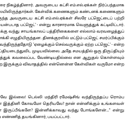
 நிகழ்த்தினார். அவருடைய கட்சி எம்.எல்.ஏக்கள் நிர்ப்பந்தமாக
நிலையிலிருந்தார்கள். கேள்விக் கணைகளும் கண்டனக் கணைகளும்
த அவருடைய கட்சி எம்.எல்.ஏக்கள் சிலரே பட்ஜெட்டைப் பற்றி
ன்படாத பட்ஜெட்' - என்று காரசாரமாக வெளுத்துக் கட்டிவிட்டார்.
ுக்கு வந்து சாயங்காலப் பத்திரிகைகளை எல்லாம் வரவழைத்துப்
ி எழுதியிருந்தன. தினக்குரலில் மட்டும் பட்ஜெட் சமர்ப்பிக்கும்
்திருந்ததோடு 'ஏழைக்கும் செல்வருக்கும் ஏற்ற பட்ஜெட்' - என்ற
ப்தியடைந்துவிட முடியவில்லை. அதே சமயத்தில் ஒரு திருப்தியும்
ினைத்துக் கவலைப்பட வேண்டியதில்லை என ஆறுதல் கொள்ளவும்
நடைபெற இருக்கும் விவாதத்தில் என்னென்ன கேள்விகள் வருமோ என்ற
 இல்லை! டெல்லி மந்திரி ரமேஷ்சிங் வந்திருந்தப்ப ரொம்ப
் ஏன் இத்தினி கோவமோ தெரியலே? நான் என்னிக்கும் உங்களவள்
ப்பா இருப்பீங்களே? இன்னிக்காவது வந்து போங்களேன்..." என்று
ண்ணித் தயங்கினார், பயப்பட்டார்.