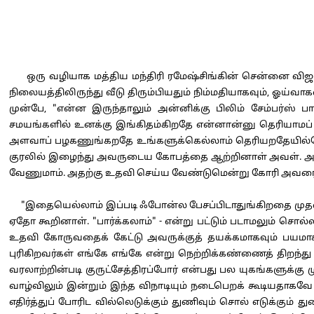
ஒரு வழியாக மத்திய மந்திரி ரமேஷ்சிங்கின் சென்னை விஜய
நிலையத்திலிருந்து வீடு திரும்பியதும் நிம்மதியாகவும், ஓய
முன்பே, "என்ன இருந்தாலும் அன்னிக்கு பிலிம் சேம்பர்ஸ் ப
சமயங்களில் உனக்கு இங்கிதம்கிறதே என்னான்னு தெரியாமப்
அளவாப் பழகணுங்கறதே உங்களுக்கெல்லாம் தெரியறதேயில்லே" 
குரலில் இழைந்து அவருடைய கோபத்தை ஆற்றினாள் அவள். அப்புற
வேணுமாம். அதற்கு உதவி செய்ய வேண்டுமென்று கோரி அவரை
"இதையெல்லாம் இப்படி ஃபோன்ல பேசப்பிடாதுங்கிறதை முதல்லே
ஏதோ கூறினாள். "பார்க்கலாம்" - என்று பட்டும் படாமலும் 
உதவி கோருவதைக் கேட்டு அவருக்குத் தயக்கமாகவும் பயமாக
புரிகிறவர்கள் எங்கே எங்கே என்று நெற்றிக்கண்ணைத் திறந்த
வரலாற்றின்படி குருட்சேத்திரப்போர் என்பது பல யுகங்களுக்கு ம
வாழ்விலும் இன்றும் இந்த விநாடியும் நடைபெறக் கூடியதாகவ
எதிர்த்துப் போரிட வில்லெடுக்கும் துணிவும் சொல் எடுக்கும்