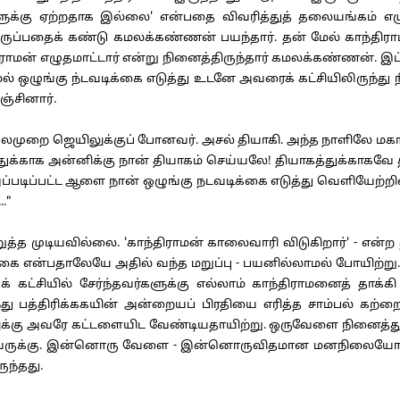
ுக்கு ஏற்றதாக இல்லை' என்பதை விவரித்துத் தலையங்கம் எழுதப
ய்திருப்பதைக் கண்டு கமலக்கண்ணன் பயந்தார். தன் மேல் காந்திர
ிராமன் எழுதமாட்டார் என்று நினைத்திருந்தார் கமலக்கண்ணன். இப்
ல் ஒழுங்கு ந்டவடிக்கை எடுத்து உடனே அவரைக் கட்சியிலிருந்த
ஞ்சினார்.
ுறை ஜெயிலுக்குப் போனவர். அசல் தியாகி. அந்த நாளிலே மகாத்ம
றதுக்காக அன்னிக்கு நான் தியாகம் செய்யலே! தியாகத்துக்காகவே 
படிப்பட்ட ஆளை நான் ஒழுங்கு நடவடிக்கை எடுத்து வெளியேற்றினா எ
."
முடியவில்லை. 'காந்திராமன் காலைவாரி விடுகிறார்' - என்ற த
ிரிகை என்பதாலேயே அதில் வந்த மறுப்பு - பயனில்லாமல் போயிற்
் கட்சியில் சேர்ந்தவர்களுக்கு எல்லாம் காந்திராமனைத் தா
ு பத்திரிக்ககயின் அன்றையப் பிரதியை எரித்த சாம்பல் கற்
ுரலுக்கு அவரே கட்டளையிட வேண்டியதாயிற்று. ஒருவேளை நினைத்து
வருக்கு. இன்னொரு வேளை - இன்னொருவிதமான மனநிலையோடு நினை
ந்தது.