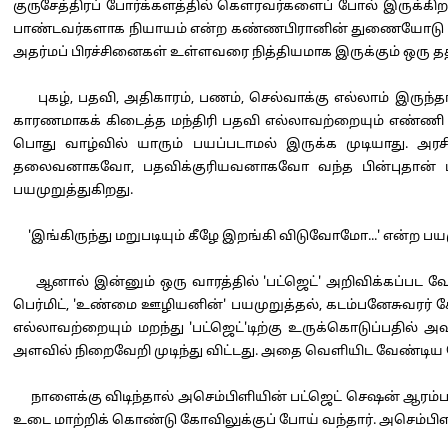
குருசேத்திரப் போர்க்களத்தில் கௌரவர்களைப் போல் இருக்கிற
பாண்டவர்களாக நியாயம் என்ற கண்ணபிரானின் துணையோடு என்று
அதர்மப் பிரச்சினைகள் உள்ளவரை நித்தியமாக இருக்கும் ஒரு த
புகழ், பதவி, அதிகாரம், பணம், செல்வாக்கு எல்லாம் இருந
காரணமாகக் கிடைத்த மந்திரி பதவி எல்லாவற்றையும் எண்ணி
பொது வாழ்வில் யாரும் பயப்படாமல் இருக்க முடியாது.
தலைவனாகவோ, பதவிக்குரியவனாகவோ வந்த பின்புதான் பயம்
பயமுறுத்துகிறது.
'இங்கிருந்து மறுபடியும் கீழே இறங்கி விடுவோமோ...' என்ற 
ஆனால் இன்னும் ஒரு வாரத்தில் 'பட்ஜெட்' அறிவிக்கப்பட வ
பெர்மிட், 'உண்மை ஊழியனின்' பயமுறுத்தல், கடம்பனேசுவரர் 
எல்லாவற்றையும் மறந்து 'பட்ஜெட்'டிற்கு உருக்கொடுப்பதில் 
அளவில் நிறைவேறி முடிந்து விட்டது. அதை வெளியிட வேண்டிய 
நாளைக்கு விடிந்தால் அசெம்பிளியின் பட்ஜெட் செஷன் ஆரம்பமா
உடை மாற்றிக் கொண்டு கோவிலுக்குப் போய் வந்தார். அசெம்பிளிக்