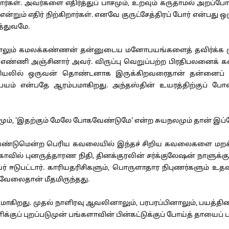
ார்கள். அவர்களை எதிர்த்துப் பாசமும், உறவும் கருதாமல் அறப்
ம் எதிர் நிற்கிறார்கள். எனவே குருட்சேத்திரப் போர் என்பது
த்துவமே.
்தாலும் கமலக்கண்ணன் தன்னுடைய மனோபயங்களைத் தவிர்க்க முடி
 எண்ணி அஞ்சினார் அவர். விருப்பு வெறுப்பற்ற பிரதிபலனைக்
 அரசியலில் ஒருவன் தொண்டனாக இருக்கிறவரைதான் தன்னைப் 
 என்பதே ஆரம்பமாகிறது. அந்தஸ்தின் உயரத்திற்குப் போன ப
பயமும், 'இதற்கும் மேலே போகவேண்டுமே' என்ற சுயநலமும் தான் 
ேண்டுமென்ற பெரிய கவலையில் இந்தச் சிறிய கவலைகளை மறக்க மு
கோவில் புனருத்தாரண நிதி, தினக்குரலின் சர்க்குலேஷன் நாளுக
அவர் ஈடுபட்டார். காரியதரிசிகளும், பொருளாதார நிபுணர்களும் உ
வேலைதான் மீதமிருந்தது.
கிறது. முதல் நாளிரவு ஆவலினாலும், பரபரப்பினாலும், பயத்தினா
குப் புறப்படுமுன் பங்களாவின் பின்கட்டுக்குப் போய்த் தாயைப் ப