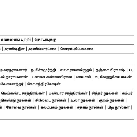
|
|
எங்களைப் பற்றி
தொடர்புக்கு
|
|
|
்
தரணிஷ்.இன்
தரணிஷ்மார்ட்.காம்
கௌதம்பதிப்பகம்.காம்
|
|
|
|
மு.வரதராசனார்
ந.பிச்சமூர்த்தி
லா.ச.ராமாமிருதம்
தஞ்சை பிரகாஷ்
ப.
|
|
|
சுமி நாராயணன்
பனசை கண்ணபிரான்
மாயாவி
வ. வேணுகோபாலன்
|
ிவேகானந்தர்
கோ.சந்திரசேகரன்
|
|
|
|
மெய்கண்ட சாத்திரங்கள்
பண்டார சாத்திரங்கள்
சித்தர் நூல்கள்
கம்பர்
|
|
|
|
|
நிகண்டு நூல்கள்
சிலேடை நூல்கள்
உலா நூல்கள்
குறம் நூல்கள்
|
|
|
|
|
்
கோவை நூல்கள்
கலம்பகம் நூல்கள்
சதகம் நூல்கள்
பிற நூல்கள்