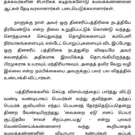
தக்கவர்களின் சிபாரிசுக் கடிதங்களோடு கமலக்கண்ணனை
ஆட்கள் தேடி வரலானார்கள். படையெடுக்கலானார்கள்.
நாளுக்கு நாள் அவர் ஒரு தினசரிப்பத்திரிகை நடத்தியே
தீரவேண்டும் என்ற நிலை உறுதிப்பட்டுக் கொண்டு வந்தது.
சொந்தமாகச் செய்துவந்த தொழில்களையும் கம்பெனி
நிர்வாகங்களையும், எஸ்டேட் பொறுப்புகளையும் விட இப்போது
ஒரு தினசரிப் பத்திரிகை நடத்துகிற விஷயமே அவர்
கவனத்தில் அதிகமாக இலயிக்கத் தொடங்கியிருந்தது.
பிரமுகராக உயரவும், மந்திரியாகவும், அதைத் தவிர வேறு வழி
இல்லை என்ற நம்பிக்கையை அவருக்குப் பலர் பல விதத்தில்
உண்டாக்கி விட்டார்கள்.
பத்திரிகைகளில் செய்த விளம்பரத்தைப் பார்த்து விட்டு
வண்டி வண்டியாகப் பெயர்கள் வந்து குவிந்தன. அந்தப்
பெயர்க் குவியலில் எந்தப் பெயரைத் தேர்ந்தெடுப்பதென்று
திணற வேண்டியிருந்தது. 'வைகறை ஏடு' எனப் பெயர்
சூட்டுதலே 'சாலச் சிறப்புடையது' - என்று புலவர்
வெண்ணெய்க்கண்ணனார் வந்து கூறியதைக்
கமலக்கண்ணனின் வியாபார நண்பர்கள் ஒப்புக்