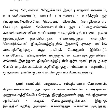
மாவு மில், ரைஸ் மில்லுக்கான இரும்பு சாதனங்களையும்,
உபபாகங்களையும், வாட்டர் பம்புகளையும் வார்க்கும் ஓர்
ஃபவுண்ட்ரி-ட்ரில்லிங், வெல்டிங், மில்லிங், தொழில்களைச்
செய்யும் நவீன மிஷின்களடங்கிய ஒரு பட்டறை-எல்லாம்
கமலக்கண்ணனின் தகப்பனார் காலத்தில் ஏற்பட்டவை. நல்ல
இலாபத்தில் நடைபெற்றுக் கொண்டிருந்த அவற்றின்
'வொர்க்ஸ்பாட்' திருவொற்றியூரில் இரண்டு ஏக்கர் பரப்பில்
அமைந்திருந்தது. அது தவிரக் கொஞ்சம் இம்போர்ட்
எக்ஸ்போர்ட் டிரேடிங்-சில மருந்து-பால் உணவு-ஏஜன்ஸிகள்
எல்லாம் இருந்தன. திருவொற்றியூரில் ஒர்க் ஷாப்புக்கு அவர்
போய் மாதக்கணக்கில் ஆகியிருந்தது. நம்பகமான உறவினர்
ஒருவரை அங்கே ஒர்க்ஸ் மானேஜராகப் போட்டிருந்தார்.
ஒர்க் ஷாப்பின் அலுவலக சம்பந்தமான வேலைகள்,
நிர்வாகம்-எல்லாம் அவருடைய கம்பெனிகளின் மொத்தமான
அலுவலகத்திலேயே சேர்ந்து இருந்ததனால் அது சம்பந்தமான
ஆர்டர்கள் - கடிதப் போக்குவரத்துக்களை இருந்த
இடத்திலிருந்தே அவரால் கவனித்துக் கொள்ள முடிந்தது.