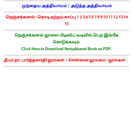
முந்தைய அத்தியாயம்
|
அடுத்த அத்தியாயம்
நெஞ்சக்கனல் :
கொடி ஏற்றம் காப்பு
1
2
3
4
5
6
7
8
9
10
11
12
13
14
15
நெஞ்சக்கனல் நூலை பிடிஎஃப் வடிவில் பெற இங்கே
சொடுக்கவும்.
Click Here to Download Nenjakkanal Book as PDF.
தீபம் நா. பார்த்தசாரதி நூல்கள்
|
சென்னை நூலகம் - நூல்கள்