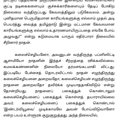
நாட்டுப் பத்திரிகை நிருபர்களின் இன்றைய வம்சாவளியினர்
குட்டி நடிகைகளையும் குச்சுக்காரிகளையும் தேடிப் போகிற
நிலைமை வந்திருப்பது கேவலத்திலும் படுகேவலம். அன்று
புனிதமான பெருமிதமான காரியங்களுக்கு எல்லாம் முதல் அடி
பெயர்த்து வைத்த தமிழ்நாடு இன்று மட்டமான கேவலமான
காரியங்களுக்கு எல்லாம் உதாரணமாயிருப்பதை எங்கே போய்
அழுவது?" என்று கடுமையாக யாரும் எதிர்பாரா நிலையில்
சீறினார் நாதன்.
கலைச்செழியனோ, அவனுடன் வந்திருந்த பப்ளிஸிட்டி
ஆசாமியோ நாதனின் இந்தச் சீற்றத்தை ரசிக்கவில்லை.
கமலக்கண்ணனின் நிலையோ தர்மசங்கடமாகி விட்டது.
இப்படியே பேச்சைத் தொடரவிட்டால் நாதன் எழுந்திருந்து
கலைச்செழியனை அறைவதோ, கலைச்செழியன் எழுந்திருந்து
நாதனை அறைவதோ தவிர்க்க முடியாததாகிவிடும் என்று
தோன்றியது. நாதனைப் பகைத்துக் கொண்டாலும்
கலைச்செழியனைப் பகைத்துக் கொள்ளத் தயாராயில்லை
அவர். கலைச்செழியனைப் பகைத்துக் கொண்டால்
'இண்டர்வியூவை' முடிக்காமலே அவன் போய்விடுவானோ
என்ற பயம் உள்ளூரக் குறுகுறுத்தது. அந்த நிலையில்,