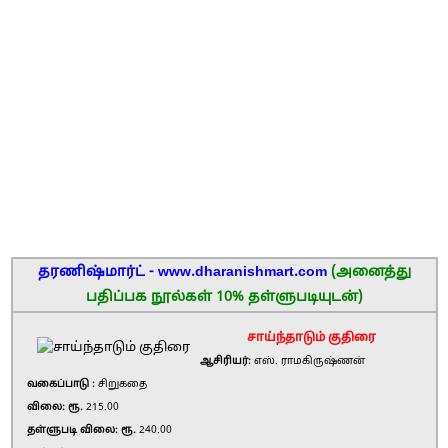
தரணிஷ்மார்ட் - www.dharanishmart.com
(அனைத்து
பதிப்பக நூல்கள் 10% தள்ளுபடியுடன்)
சாய்ந்தாடும் குதிரை
ஆசிரியர்:
எஸ். ராமகிருஷ்ணன்
வகைப்பாடு :
சிறுகதை
விலை: ரூ.
215.00
தள்ளுபடி விலை: ரூ.
240.00