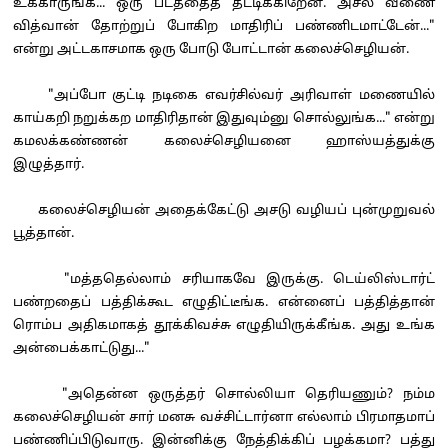
உக்காருங்க... ஒரு படத்தைத் தட்டிக்கிறேன். அசல் வீணை
வித்வான் தோற்றுப் போகிற மாதிரிப் பண்ணிடமாட்டேன்..."
என்று அட்டகாசமாக ஒரு போடு போட்டான் கலைச்செழியன்.
"அப்போ குட்டி நடிகை எவர்சில்வர் அரிவாள் மணையில்
காய்கறி நறுக்கற மாதிரிதான் இதுவும்னு சொல்லுங்க..." என்று
கமலக்கண்ணன் கலைச்செழியனை ஹாஸ்யத்துக்கு
இழுத்தார்.
கலைச்செழியன் அதைக்கேட்டு அசடு வழியப் புன்முறுவல்
பூத்தான்.
"மத்ததெல்லாம் சரியாகவே இருக்கு. டெய்லிஸ்டார்ட்
பண்றதைப் பத்திக்கூட எழுதிட்டீங்க. என்னைப் பத்தித்தான்
ரொம்ப அதிகமாகத் தூக்கிவச்சு எழுதியிருக்கீங்க. அது உங்க
அன்பைக்காட்டுது..."
"அதென்ன ஒருத்தர் சொல்லியா தெரியணும்? நம்ம
கலைச்செழியன் சார் மனசு வச்சிட்டார்னா எல்லாம் பிரமாதமாப்
பண்ணிப்பிடுவாரு. இன்னிக்கு நேத்திக்கிப் பழக்கமா? பத்து