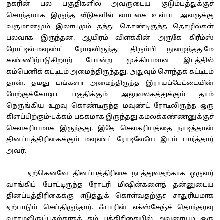
நகரின் பல பகுதிகளில் அவருடைய குடும்பத்துக்குச்
சொந்தமாக இருந்த வீடுகளில் வாடகை உள்பட அவருக்கு
வருமானமும் இலாபமும் தந்து கொண்டிருந்த தொழில்கள்
பலவாக இருந்தன. ஆயிரம் விளக்கின் அருகே கிரீம்ஸ்
ரோட்டில்-மவுண்ட் ரோடிலிருந்து திரும்பி நுழைந்ததுமே
கண்ணிற்படுகிறாற் போன்ற முக்கியமான இடத்தில்
கம்பெனிக் கட்டிடம் அமைந்திருந்தது. அதுவும் சொந்தக் கட்டிடம்
தான். தமது பங்களா அமைந்திருந்த இராயப்பேட்டையின்
மேற்குக்கோடிப் பகுதிக்கும் அலுவலகத்துக்கும் தாம்
நெருங்கிய உறவு கொண்டிருந்த மவுண்ட் ரோடிலிருந்த ஒரு
கிளப்பிற்கும்-பக்கம் பக்கமாக இருந்தது கமலக்கண்ணனுக்குச்
சௌகரியமாக இருந்தது. இதே சௌகரியத்தை நாடித்தான்
தினப்பத்திரிகைக்கும் மவுண்ட் ரோடிலேயே இடம் பார்த்தார்
அவர்.
ஏற்கெனவே தினப்பத்திரிகை நடத்துவதற்காக ஒருவர்
வாங்கிப் போட்டிருந்த ரோடரி மிஷின்களைத் தன்னுடைய
தினப்பத்திரிகைக்கு எடுத்துக் கொள்வதற்குச் சாதுரியமாக
ஏற்பாடும் செய்திருந்தார். ஃபாரின் எக்ஸ்சேஞ்ச் தொந்தரவு
வராமலிருப்பதற்காகத் தம் பத்திரிகையில் அவரையும் ஒரு