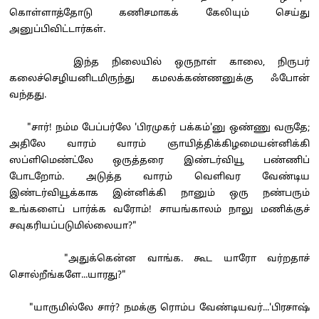
கொள்ளாத்தோடு கணிசமாகக் கேலியும் செய்து
அனுப்பிவிட்டார்கள்.
இந்த நிலையில் ஒருநாள் காலை, நிருபர்
கலைச்செழியனிடமிருந்து கமலக்கண்ணனுக்கு ஃபோன்
வந்தது.
"சார்! நம்ம பேப்பர்லே 'பிரமுகர் பக்கம்'னு ஒண்ணு வருதே;
அதிலே வாரம் வாரம் ஞாயித்திக்கிழமையன்னிக்கி
ஸப்ளிமெண்ட்லே ஒருத்தரை இண்டர்வியூ பண்ணிப்
போடறோம். அடுத்த வாரம் வெளிவர வேண்டிய
இண்டர்வியூக்காக இன்னிக்கி நானும் ஒரு நண்பரும்
உங்களைப் பார்க்க வரோம்! சாயங்காலம் நாலு மணிக்குச்
சவுகரியப்படுமில்லையா?"
"அதுக்கென்ன வாங்க. கூட யாரோ வர்றதாச்
சொல்றீங்களே...யாரது?"
"யாருமில்லே சார்? நமக்கு ரொம்ப வேண்டியவர்...'பிரசாஷ்