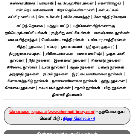
|
|
|
|
கண்ணபிரான்
மாயாவி
வ. வேணுகோபாலன்
கௌரிராஜன்
|
|
என்.தெய்வசிகாமணி
கீதா தெய்வசிகாமணி
எஸ்.லட்சுமி
|
|
|
சுப்பிரமணியம்
வே. கபிலன்
விவேகானந்தர்
கோ.சந்திரசேகரன்
|
|
|
எட்டுத் தொகை
பத்துப்பாட்டு
பதினெண் கீழ்க்கணக்கு
|
|
ஐம்பெருங்காப்பியங்கள்
ஐஞ்சிறு காப்பியங்கள்
வைஷ்ணவ நூல்கள்
|
|
|
|
சைவ சித்தாந்தம்
மெய்கண்ட சாத்திரங்கள்
பண்டார சாத்திரங்கள்
|
|
|
|
சித்தர் நூல்கள்
கம்பர்
ஔவையார்
ஸ்ரீ குமரகுருபரர்
|
|
|
திருஞானசம்பந்தர்
திரிகூடராசப்பர்
ரமண மகரிஷி
முருக பக்தி
|
|
|
|
நூல்கள்
நீதி நூல்கள்
இலக்கண நூல்கள்
நிகண்டு நூல்கள்
|
|
|
|
சிலேடை நூல்கள்
உலா நூல்கள்
குறம் நூல்கள்
பள்ளு நூல்கள்
|
|
|
அந்தாதி நூல்கள்
கும்மி நூல்கள்
இரட்டைமணிமாலை நூல்கள்
|
|
|
பிள்ளைத்தமிழ் நூல்கள்
நான்மணிமாலை நூல்கள்
தூது நூல்கள்
|
|
|
|
கோவை நூல்கள்
கலம்பகம் நூல்கள்
சதகம் நூல்கள்
பிற நூல்கள்
தினசரி தியானம்
சென்னை நூலகம் (www.chennailibrary.com)
- தற்போதைய
வெளியீடு :
நிழற் கோலம் - 4