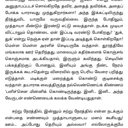
விளைந்து விட்டால், அதைக்கண்டு “ஐயோ” என்று சும்மா
அனுதாபப்படச் சொல்கிறதே தவிர, அதைத் தவிர்க்க, அதைப்
போக்க யாராவது முந்துகிறார்களா? அந்த இக்கட்டிலிருந்து
தீர்த்துவிட யாருமே வருவதில்லை. இருந்த போதிலும்,
முத்தாயா மீண்டும் இரண்டு எட்டு வைத்தாள். நடக்க முடியா
விட்டாலும் தொண்டை ஏன் இப்படி வரண்டு போகிறது? ‘துக்,
துக்’ என்று நெஞ்சு ஏன் தான் இப்படி அடித்துக் கொள்கிறதோ?
மெள்ள மெள்ள அரளிச் செடியருகே வந்தாள். தூரத்திலே
மங்கலாக ஊர் தெரிந்தது. மாலையும் கதிர்களைக் கொஞ்சங்
கொஞ்சமாக அடக்கியதால், இருளும் கவிந்தது. செடியின்
பக்கத்திற்குப் போனதும், இனியும் அங்கு நீண்ட நேரம்
இருக்கக் கூடாதென்று விரைவில் ஒரு பெரிய வேரை பறித்து
எடுத்தாள். மடிக்குள் மறைத்துக் கொண்டு குடிசைக்கு
வந்தாள். தயாராக வைத்திருந்த நல்லெண்ணெய்க் கிண்ணம்
‘பளிச்’சென மின்னிக் கொண்டிருந்தது. இனி... இனி... அந்த
வேருடன் எண்ணெயைக் கலக்க வேண்டியதுதான்.
சற்று நேரத்தில், இன்னும் சற்று நேரத்தில் என்ன நடக்கும்
என்பதை எண்ணவும் முத்தாயாளுடைய மனம் கூசியது!
ஊம்... அப்போது தெரியும் அல்லவா? எல்லோருக்குமே