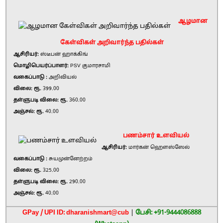
ஆழமான
கேள்விகள் அறிவார்ந்த பதில்கள்
ஆசிரியர்:
ஸ்டீபன் ஹாக்கிங்
மொழிபெயர்ப்பாளர்:
PSV குமாரசாமி
வகைப்பாடு :
அறிவியல்
விலை: ரூ.
399.00
தள்ளுபடி விலை: ரூ.
360.00
அஞ்சல்: ரூ.
40.00
பணம்சார் உளவியல்
ஆசிரியர்:
மார்கன் ஹௌஸ்ஸேல்
வகைப்பாடு :
சுயமுன்னேற்றம்
விலை: ரூ.
325.00
தள்ளுபடி விலை: ரூ.
290.00
அஞ்சல்: ரூ.
40.00
GPay / UPI ID: dharanishmart@cub
|
பேசி: +91-9444086888