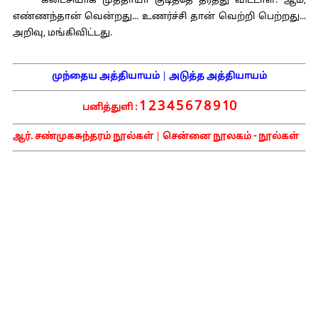
கடைசியாக முத்தாயா குடித்தே தீர்த்து விட்டாள். ஆம்,
எண்ணந்தான் வென்றது... உணர்ச்சி தான் வெற்றி பெற்றது...
அறிவு, மங்கிவிட்டது.
முந்தைய அத்தியாயம்
|
அடுத்த அத்தியாயம்
1
2
3
4
5
6
7
8
9
10
பனித்துளி :
ஆர். சண்முகசுந்தரம் நூல்கள்
|
சென்னை நூலகம் - நூல்கள்