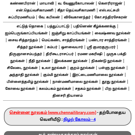
|
|
|
|
கண்ணபிரான்
மாயாவி
வ. வேணுகோபாலன்
கௌரிராஜன்
|
|
என்.தெய்வசிகாமணி
கீதா தெய்வசிகாமணி
எஸ்.லட்சுமி
|
|
|
சுப்பிரமணியம்
வே. கபிலன்
விவேகானந்தர்
கோ.சந்திரசேகரன்
|
|
|
எட்டுத் தொகை
பத்துப்பாட்டு
பதினெண் கீழ்க்கணக்கு
|
|
ஐம்பெருங்காப்பியங்கள்
ஐஞ்சிறு காப்பியங்கள்
வைஷ்ணவ நூல்கள்
|
|
|
|
சைவ சித்தாந்தம்
மெய்கண்ட சாத்திரங்கள்
பண்டார சாத்திரங்கள்
|
|
|
|
சித்தர் நூல்கள்
கம்பர்
ஔவையார்
ஸ்ரீ குமரகுருபரர்
|
|
|
திருஞானசம்பந்தர்
திரிகூடராசப்பர்
ரமண மகரிஷி
முருக பக்தி
|
|
|
|
நூல்கள்
நீதி நூல்கள்
இலக்கண நூல்கள்
நிகண்டு நூல்கள்
|
|
|
|
சிலேடை நூல்கள்
உலா நூல்கள்
குறம் நூல்கள்
பள்ளு நூல்கள்
|
|
|
அந்தாதி நூல்கள்
கும்மி நூல்கள்
இரட்டைமணிமாலை நூல்கள்
|
|
|
பிள்ளைத்தமிழ் நூல்கள்
நான்மணிமாலை நூல்கள்
தூது நூல்கள்
|
|
|
|
கோவை நூல்கள்
கலம்பகம் நூல்கள்
சதகம் நூல்கள்
பிற நூல்கள்
தினசரி தியானம்
சென்னை நூலகம் (www.chennailibrary.com)
- தற்போதைய
வெளியீடு :
நிழற் கோலம் - 4