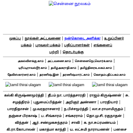
|
|
|
முகப்பு
நூல்கள் அட்டவணை
நன்கொடை அளிக்க!
உறுப்பினர்
|
|
|
பக்கம்
புரவலர் பக்கம்
பதிப்பாளர்கள்
எங்களைப்
|
பற்றி
தொடர்புக்கு
|
|
|
அகல்விளக்கு.காம்
அட்டவணை.காம்
சென்னைநெட்வொர்க்.காம்
|
|
|
டிரிப்டிராவல்டூர்.காம்
தமிழ்அகராதி.காம்
தமிழ்திரைஉலகம்.காம்
|
|
|
தேவிஸ்கார்னர்.காம்
தரணிஷ்.இன்
தரணிஷ்மார்ட்.காம்
கௌதம்பதிப்பகம்.காம்
|
|
|
கல்கி கிருஷ்ணமூர்த்தி
தீபம் நா. பார்த்தசாரதி
ராஜம் கிருஷ்ணன்
சு.
|
|
|
|
சமுத்திரம்
புதுமைப்பித்தன்
அறிஞர் அண்ணா
பாரதியார்
|
|
|
|
பாரதிதாசன்
மு.வரதராசனார்
ந.பிச்சமூர்த்தி
லா.ச.ராமாமிருதம்
|
|
|
|
தஞ்சை பிரகாஷ்
ப. சிங்காரம்
சங்கரராம்
தொ.மு.சி. ரகுநாதன்
|
|
|
|
விந்தன்
ஆர். சண்முகசுந்தரம்
சாவி
க. நா.சுப்ரமண்யம்
|
|
|
கி.ரா.கோபாலன்
மகாத்மா காந்தி
ய. லட்சுமி நாராயணன்
பனசை