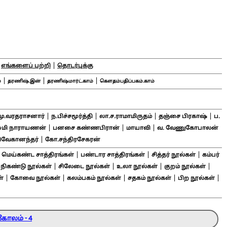
|
|
எங்களைப் பற்றி
தொடர்புக்கு
|
|
|
்
தரணிஷ்.இன்
தரணிஷ்மார்ட்.காம்
கௌதம்பதிப்பகம்.காம்
|
|
|
|
மு.வரதராசனார்
ந.பிச்சமூர்த்தி
லா.ச.ராமாமிருதம்
தஞ்சை பிரகாஷ்
ப.
|
|
|
சுமி நாராயணன்
பனசை கண்ணபிரான்
மாயாவி
வ. வேணுகோபாலன்
|
ிவேகானந்தர்
கோ.சந்திரசேகரன்
|
|
|
|
மெய்கண்ட சாத்திரங்கள்
பண்டார சாத்திரங்கள்
சித்தர் நூல்கள்
கம்பர்
|
|
|
|
|
நிகண்டு நூல்கள்
சிலேடை நூல்கள்
உலா நூல்கள்
குறம் நூல்கள்
|
|
|
|
|
்
கோவை நூல்கள்
கலம்பகம் நூல்கள்
சதகம் நூல்கள்
பிற நூல்கள்
கோலம் - 4