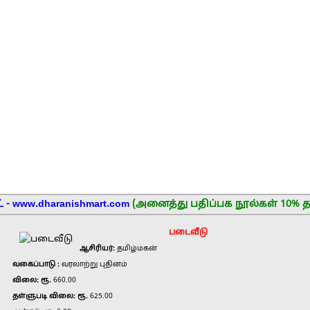
 - www.dharanishmart.com
(அனைத்து பதிப்பக நூல்கள் 10% த
படைவீடு
ஆசிரியர்:
தமிழ்மகன்
வகைப்பாடு :
வரலாற்று புதினம்
விலை: ரூ.
660.00
தள்ளுபடி விலை: ரூ.
625.00