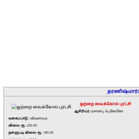
தரணிஷ்மார்ட்
ஒற்றை வைக்கோல் புரட்சி
ஆசிரியர்:
மசானபு ஃபுகோகோ
வகைப்பாடு :
விவசாயம்
விலை: ரூ.
200.00
தள்ளுபடி விலை: ரூ.
180.00