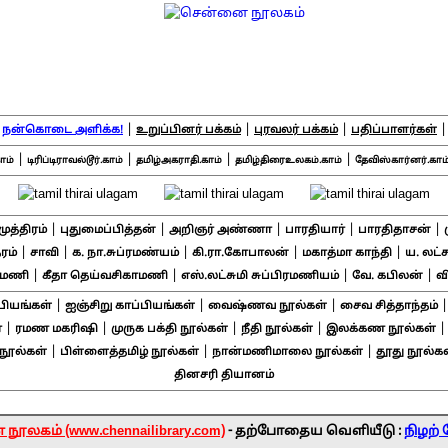
|
|
|
|
நன்கொடை அளிக்க!
உறுப்பினர் பக்கம்
புரவலர் பக்கம்
பதிப்பாளர்கள்
|
|
|
|
ாம்
டிரிப்டிராவல்டூர்.காம்
தமிழ்அகராதி.காம்
தமிழ்திரைஉலகம்.காம்
தேவிஸ்கார்னர்.காம
|
|
|
|
|
சமுத்திரம்
புதுமைப்பித்தன்
அறிஞர் அண்ணா
பாரதியார்
பாரதிதாசன்
|
|
|
|
|
ரம்
சாவி
க. நா.சுப்ரமண்யம்
கி.ரா.கோபாலன்
மகாத்மா காந்தி
ய. லட்
|
|
|
|
ாமணி
கீதா தெய்வசிகாமணி
எஸ்.லட்சுமி சுப்பிரமணியம்
வே. கபிலன்
வ
|
|
|
பியங்கள்
ஐஞ்சிறு காப்பியங்கள்
வைஷ்ணவ நூல்கள்
சைவ சித்தாந்தம்
|
|
|
|
்
ரமண மகரிஷி
முருக பக்தி நூல்கள்
நீதி நூல்கள்
இலக்கண நூல்கள்
|
|
|
ூல்கள்
பிள்ளைத்தமிழ் நூல்கள்
நான்மணிமாலை நூல்கள்
தூது நூல்கள
தினசரி தியானம்
ூலகம் (www.chennailibrary.com)
- தற்போதைய வெளியீடு :
நிழற் 