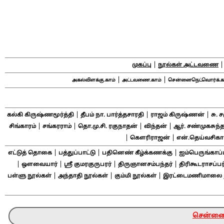
|
முகப்பு
நூல்கள் அட்டவணை
|
|
அகல்விளக்கு.காம்
அட்டவணை.காம்
சென்னைநெட்வொர்க்.க
|
|
|
கல்கி கிருஷ்ணமூர்த்தி
தீபம் நா. பார்த்தசாரதி
ராஜம் கிருஷ்ணன்
சு. 
|
|
|
|
சிங்காரம்
சங்கரராம்
தொ.மு.சி. ரகுநாதன்
விந்தன்
ஆர். சண்முகசுந்த
|
|
கௌரிராஜன்
என்.தெய்வசிக
|
|
|
எட்டுத் தொகை
பத்துப்பாட்டு
பதினெண் கீழ்க்கணக்கு
ஐம்பெருங்காப்
|
|
|
|
ஔவையார்
ஸ்ரீ குமரகுருபரர்
திருஞானசம்பந்தர்
திரிகூடராசப்பர
|
|
|
பள்ளு நூல்கள்
அந்தாதி நூல்கள்
கும்மி நூல்கள்
இரட்டைமணிமாலை ந
சென்னை ந