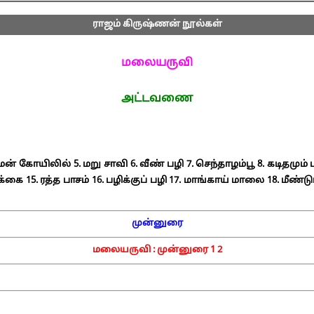
ராஜம் கிருஷ்ணன் நூல்கள்
மலையருவி
அட்டவணை
மன் கோயிலில்
5. மறு சாவி
6. வீண் பழி
7. செந்தாழம்பூ
8. கடிதமும்
்க்கை
15. ரத்த பாசம்
16. பழிக்குப் பழி
17. மாங்காய் மாலை
18. மீண்ட
முன்னுரை
மலையருவி :
முன்னுரை
1
2