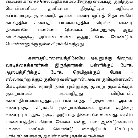
பையன் காசைச் செலவழிக்காமல் சேர்த்து வைப்பது குறித்துப்
பொன்னனிடம் தனியான திருப்தியும் மதிப்பும்
சுப்பம்மாளுக்கு உண்டு. அவன் வண்டி ஓட்டத் தொடங்கிய
காலத்தில் கணபதி பாளையத்தில் ரெயில் வண்டி
நிலையமோ பஸ்ஸோ இல்லை. இவற்றுக்கு ஆறு
மைல்களுக்கு அப்பால் உள்ள சூலூர் போக வேண்டும்.
பொன்னனுக்கு நல்ல கிராக்கி வந்தது.
கணபதிபாளையத்திலேயே அவனுக்கு நிறைய
வாடிக்கைக்காரர்கள் இருந்தார்கள். பள்ளிக்குப் போக,
ஆஸ்பத்திரிக்குப் போக, ரெயிலுக்குப் போக -
எல்லாவற்றுக்கும் குதிரை வண்டிதான். அவன் குறியுள்ளவன்;
கெட்டிக்காரன். சராசரி நாள் ஒன்றுக்கு மூன்று ரூபாய்க்குக்
குறையாமல் சம்பாதித்து விடுவான்.
கணபதிபாளையத்துக்குப் பஸ் வந்த பிறகுங் கூட அவன்
வண்டிக்குக் கிராக்கி குறையவில்லை. நல்ல குதிரை;
வண்டியும் புதுக்கருக்கு அழியாத நிலையில் உள்ளது. ஊசிப்
பாளையத்தில் கிராம சேவை என்று பல ஆண்டுகளாகப்
பலகை மாட்டிக் கொண்டு வைத்தியம் செய்யும்
டாக்டரம்மாளுக்கு அவன் வண்டிதான் வாடிக்கை.