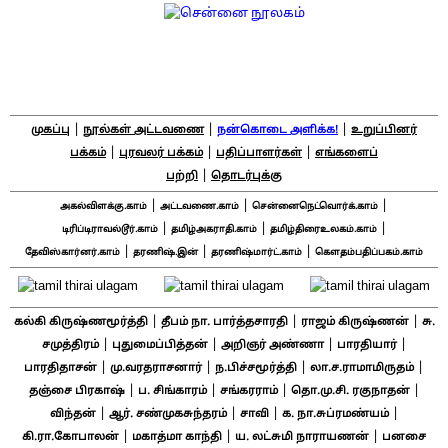
|
|
|
முகப்பு
நூல்கள் அட்டவணை
நன்கொடை அளிக்க!
உறுப்பினர்
|
|
|
பக்கம்
புரவலர் பக்கம்
பதிப்பாளர்கள்
எங்களைப்
|
பற்றி
தொடர்புக்கு
|
|
|
அகல்விளக்கு.காம்
அட்டவணை.காம்
சென்னைநெட்வொர்க்.காம்
|
|
|
டிரிப்டிராவல்டூர்.காம்
தமிழ்அகராதி.காம்
தமிழ்திரைஉலகம்.காம்
|
|
|
தேவிஸ்கார்னர்.காம்
தரணிஷ்.இன்
தரணிஷ்மார்ட்.காம்
கௌதம்பதிப்பகம்.காம்
|
|
|
கல்கி கிருஷ்ணமூர்த்தி
தீபம் நா. பார்த்தசாரதி
ராஜம் கிருஷ்ணன்
சு.
|
|
|
|
சமுத்திரம்
புதுமைப்பித்தன்
அறிஞர் அண்ணா
பாரதியார்
|
|
|
|
பாரதிதாசன்
மு.வரதராசனார்
ந.பிச்சமூர்த்தி
லா.ச.ராமாமிருதம்
|
|
|
|
தஞ்சை பிரகாஷ்
ப. சிங்காரம்
சங்கரராம்
தொ.மு.சி. ரகுநாதன்
|
|
|
|
விந்தன்
ஆர். சண்முகசுந்தரம்
சாவி
க. நா.சுப்ரமண்யம்
|
|
|
கி.ரா.கோபாலன்
மகாத்மா காந்தி
ய. லட்சுமி நாராயணன்
பனசை