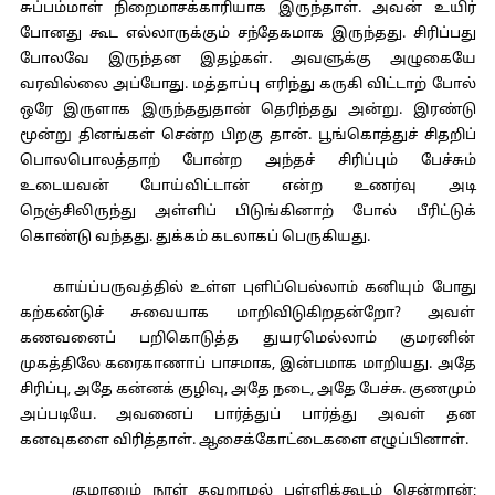
சுப்பம்மாள் நிறைமாசக்காரியாக இருந்தாள். அவன் உயிர்
போனது கூட எல்லாருக்கும் சந்தேகமாக இருந்தது. சிரிப்பது
போலவே இருந்தன இதழ்கள். அவளுக்கு அழுகையே
வரவில்லை அப்போது. மத்தாப்பு எரிந்து கருகி விட்டாற் போல்
ஒரே இருளாக இருந்ததுதான் தெரிந்தது அன்று. இரண்டு
மூன்று தினங்கள் சென்ற பிறகு தான். பூங்கொத்துச் சிதறிப்
பொலபொலத்தாற் போன்ற அந்தச் சிரிப்பும் பேச்சும்
உடையவன் போய்விட்டான் என்ற உணர்வு அடி
நெஞ்சிலிருந்து அள்ளிப் பிடுங்கினாற் போல் பீரிட்டுக்
கொண்டு வந்தது. துக்கம் கடலாகப் பெருகியது.
காய்ப்பருவத்தில் உள்ள புளிப்பெல்லாம் கனியும் போது
கற்கண்டுச் சுவையாக மாறிவிடுகிறதன்றோ? அவள்
கணவனைப் பறிகொடுத்த துயரமெல்லாம் குமரனின்
முகத்திலே கரைகாணாப் பாசமாக, இன்பமாக மாறியது. அதே
சிரிப்பு, அதே கன்னக் குழிவு, அதே நடை, அதே பேச்சு. குணமும்
அப்படியே. அவனைப் பார்த்துப் பார்த்து அவள் தன
கனவுகளை விரித்தாள். ஆசைக்கோட்டைகளை எழுப்பினாள்.
குமரனும் நாள் தவறாமல் பள்ளிக்கூடம் சென்றான்;