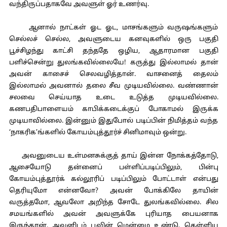
வந்திருப்பதாகவே அவளுள் ஓர் உணர்வு.
ஆனால் நாட்கள் ஓட ஓட, மாசங்களும் வருஷங்களும்
செல்லச் செல்ல, அவளுடைய கனவுகளில் ஒரு பகுதி
பூச்சிழந்து காட்சி தந்ததே ஒழிய, ஆதாரமான பகுதி
பளிச்சென்று துலங்கவில்லையே! கருத்து இல்லாமல் தான்
அவன் காசைச் செலவழித்தான். வாசனைத் தைலம்
இல்லாமல் அவனால் தலை சீவ முடியவில்லை. வண்ணான்
சலவை செய்யாத உடை உடுத்த முடியவில்லை.
கணபதிபாளையம் காபிக்கடைக்குப் போகாமல் இருக்க
முடியாவில்லை. இன்னும் இதுபோல் படிப்பின் நிமித்தம் வந்த
‘நாகரிக’ங்களில் கோயம்புத்தூர்ச் சினிமாவும் ஒன்று.
அவனுடைய உள்மனசுக்குத் தாய் இன்ன நோக்கத்தோடு,
ஆசையோடு தன்னைப் பள்ளிப்படிப்பிலும், பின்பு
கோயம்புத்தூர்க் கல்லூரிப் படிப்பிலும் போட்டாள் என்பது
தெரியுமோ என்னவோ? அவன் போக்கிலே தாயின்
வருத்தமோ, ஆவலோ அறிந்த சோடே துலங்கவில்லை. சில
சமயங்களில் அவன் அவளுக்கே புரியாத பையனாக
இருந்தான். அவனிடம் பூவின் மென்மை உண்டு. தெள்ளிய