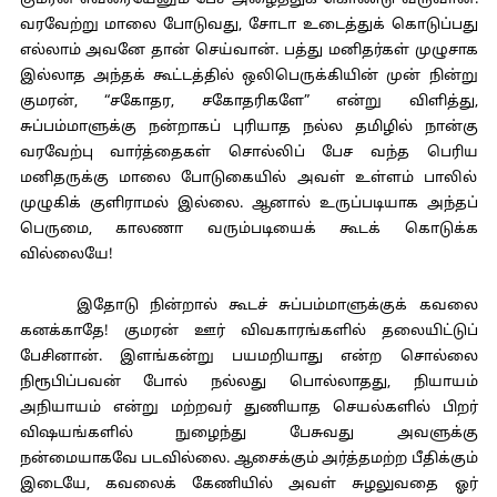
குமரன் எவரையேனும் பேச அழைத்துக் கொண்டு வருவான்.
வரவேற்று மாலை போடுவது, சோடா உடைத்துக் கொடுப்பது
எல்லாம் அவனே தான் செய்வான். பத்து மனிதர்கள் முழுசாக
இல்லாத அந்தக் கூட்டத்தில் ஒலிபெருக்கியின் முன் நின்று
குமரன், “சகோதர, சகோதரிகளே” என்று விளித்து,
சுப்பம்மாளுக்கு நன்றாகப் புரியாத நல்ல தமிழில் நான்கு
வரவேற்பு வார்த்தைகள் சொல்லிப் பேச வந்த பெரிய
மனிதருக்கு மாலை போடுகையில் அவள் உள்ளம் பாலில்
முழுகிக் குளிராமல் இல்லை. ஆனால் உருப்படியாக அந்தப்
பெருமை, காலணா வரும்படியைக் கூடக் கொடுக்க
வில்லையே!
இதோடு நின்றால் கூடச் சுப்பம்மாளுக்குக் கவலை
கனக்காதே! குமரன் ஊர் விவகாரங்களில் தலையிட்டுப்
பேசினான். இளங்கன்று பயமறியாது என்ற சொல்லை
நிரூபிப்பவன் போல் நல்லது பொல்லாதது, நியாயம்
அநியாயம் என்று மற்றவர் துணியாத செயல்களில் பிறர்
விஷயங்களில் நுழைந்து பேசுவது அவளுக்கு
நன்மையாகவே படவில்லை. ஆசைக்கும் அர்த்தமற்ற பீதிக்கும்
இடையே, கவலைக் கேணியில் அவள் சுழலுவதை ஓர்