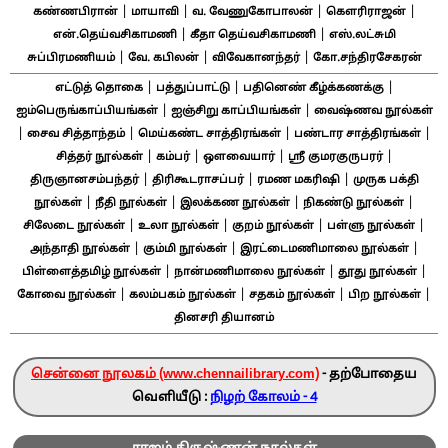
|
|
|
|
கண்ணபிரான்
மாயாவி
வ. வேணுகோபாலன்
கௌரிராஜன்
|
|
என்.தெய்வசிகாமணி
கீதா தெய்வசிகாமணி
எஸ்.லட்சுமி
|
|
|
சுப்பிரமணியம்
வே. கபிலன்
விவேகானந்தர்
கோ.சந்திரசேகரன்
|
|
|
எட்டுத் தொகை
பத்துப்பாட்டு
பதினெண் கீழ்க்கணக்கு
|
|
ஐம்பெருங்காப்பியங்கள்
ஐஞ்சிறு காப்பியங்கள்
வைஷ்ணவ நூல்கள்
|
|
|
|
சைவ சித்தாந்தம்
மெய்கண்ட சாத்திரங்கள்
பண்டார சாத்திரங்கள்
|
|
|
|
சித்தர் நூல்கள்
கம்பர்
ஔவையார்
ஸ்ரீ குமரகுருபரர்
|
|
|
திருஞானசம்பந்தர்
திரிகூடராசப்பர்
ரமண மகரிஷி
முருக பக்தி
|
|
|
|
நூல்கள்
நீதி நூல்கள்
இலக்கண நூல்கள்
நிகண்டு நூல்கள்
|
|
|
|
சிலேடை நூல்கள்
உலா நூல்கள்
குறம் நூல்கள்
பள்ளு நூல்கள்
|
|
|
அந்தாதி நூல்கள்
கும்மி நூல்கள்
இரட்டைமணிமாலை நூல்கள்
|
|
|
பிள்ளைத்தமிழ் நூல்கள்
நான்மணிமாலை நூல்கள்
தூது நூல்கள்
|
|
|
|
கோவை நூல்கள்
கலம்பகம் நூல்கள்
சதகம் நூல்கள்
பிற நூல்கள்
தினசரி தியானம்
சென்னை நூலகம் (www.chennailibrary.com)
- தற்போதைய
வெளியீடு :
நிழற் கோலம் - 4