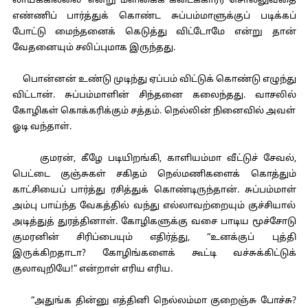
லாயக்கில்லை” என்று மளிகைக் கடைக்காரர் சொல்லுவதை
எண்ணிப் பார்த்துக் கொண்ட சுப்பம்மாளுக்குப் படிக்கப்
போட்டு மைந்தனைக் கெடுத்து விட்டோமே என்று தான்
வேதனையும் சலிப்புமாக இருந்தது.
பொன்னன் உண்டு முடிந்து ஏப்பம் விட்டுக் கொண்டு எழுந்து
விட்டான். சுப்பம்மாளின் சிந்தனை கலைந்தது. வாசலில்
கோழிகள் கொக்கரிக்கும் சத்தம். நெல்லின் நினைவில் அவள்
ஓடி வந்தாள்.
குமரன், கீழே படியிறங்கி, காளியம்மா வீட்டுச் சேவல்,
பெட்டை குஞ்சுகள் சகிதம் நெல்மணிகளைக் கொத்தும்
காட்சியைப் பார்த்து ரசித்துக் கொண்டிருந்தான். சுப்பம்மாள்
அம்பு பாய்ந்த வேகத்தில் வந்து எல்லாவற்றையும் குச்சியால்
அடித்துத் துரத்தினாள். கோழிகளுக்கு வசை பாடிய மூச்சோடு
குமரனின் சிரிப்பையும் எதிர்த்து, “உனக்குப் புத்தி
இருக்கிறதாடா? கோழிங்களைக் கூட்டி வச்சுக்கிட்டுக்
குலாவுறியே!” என்றாள் எரிய எரிய.
“அதுங்க தின்னு எத்தினி நெல்லம்மா குறைஞ்சு போச்சு?