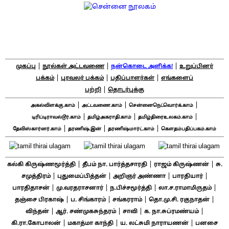
|
|
|
முகப்பு
நூல்கள் அட்டவணை
நன்கொடை அளிக்க!
உறுப்பினர்
|
|
|
பக்கம்
புரவலர் பக்கம்
பதிப்பாளர்கள்
எங்களைப்
|
பற்றி
தொடர்புக்கு
|
|
|
அகல்விளக்கு.காம்
அட்டவணை.காம்
சென்னைநெட்வொர்க்.காம்
|
|
|
டிரிப்டிராவல்டூர்.காம்
தமிழ்அகராதி.காம்
தமிழ்திரைஉலகம்.காம்
|
|
|
தேவிஸ்கார்னர்.காம்
தரணிஷ்.இன்
தரணிஷ்மார்ட்.காம்
கௌதம்பதிப்பகம்.காம்
|
|
|
கல்கி கிருஷ்ணமூர்த்தி
தீபம் நா. பார்த்தசாரதி
ராஜம் கிருஷ்ணன்
சு.
|
|
|
|
சமுத்திரம்
புதுமைப்பித்தன்
அறிஞர் அண்ணா
பாரதியார்
|
|
|
|
பாரதிதாசன்
மு.வரதராசனார்
ந.பிச்சமூர்த்தி
லா.ச.ராமாமிருதம்
|
|
|
|
தஞ்சை பிரகாஷ்
ப. சிங்காரம்
சங்கரராம்
தொ.மு.சி. ரகுநாதன்
|
|
|
|
விந்தன்
ஆர். சண்முகசுந்தரம்
சாவி
க. நா.சுப்ரமண்யம்
|
|
|
கி.ரா.கோபாலன்
மகாத்மா காந்தி
ய. லட்சுமி நாராயணன்
பனசை