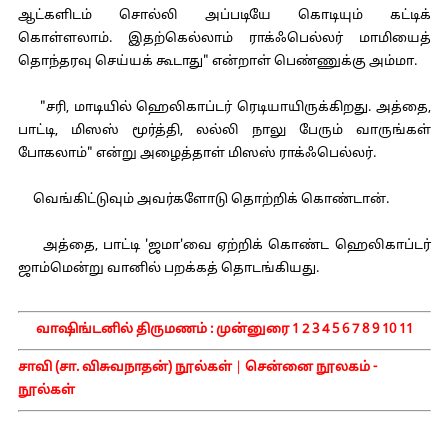
ஆட்களிடம் சொல்லி அப்படியே கொடியும் கட்டிக்
கொள்ளலாம். இதற்கெல்லாம் ராக்ஃபெல்லர் மாமியைத்
தொந்தரவு செய்யக் கூடாது" என்றாள் பெண்ணுக்கு அம்மா.
"சரி, மாடியில் ஹெலிகாப்டர் ரெடியாயிருக்கிறது. அத்தை,
பாட்டி, மிஸஸ் மூர்த்தி, லல்லி நாலு பேரும் வாருங்கள்
போகலாம்" என்று அழைத்தாள் மிஸஸ் ராக்ஃபெல்லர்.
வெங்கிட்டுவும் அவர்களோடு தொற்றிக் கொண்டான்.
அத்தை, பாட்டி 'ஜமா'வை ஏற்றிக் கொண்ட ஹெலிகாப்டர்
ஜாம்மென்று வானில் பறக்கத் தொடங்கியது.
வாஷிங்டனில் திருமணம் :
முன்னுரை
1
2
3
4
5
6
7
8
9
10
11
சாவி (சா. விசுவநாதன்) நூல்கள்
|
சென்னை நூலகம் -
நூல்கள்