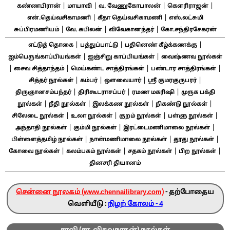
|
|
|
|
கண்ணபிரான்
மாயாவி
வ. வேணுகோபாலன்
கௌரிராஜன்
|
|
என்.தெய்வசிகாமணி
கீதா தெய்வசிகாமணி
எஸ்.லட்சுமி
|
|
|
சுப்பிரமணியம்
வே. கபிலன்
விவேகானந்தர்
கோ.சந்திரசேகரன்
|
|
|
எட்டுத் தொகை
பத்துப்பாட்டு
பதினெண் கீழ்க்கணக்கு
|
|
ஐம்பெருங்காப்பியங்கள்
ஐஞ்சிறு காப்பியங்கள்
வைஷ்ணவ நூல்கள்
|
|
|
|
சைவ சித்தாந்தம்
மெய்கண்ட சாத்திரங்கள்
பண்டார சாத்திரங்கள்
|
|
|
|
சித்தர் நூல்கள்
கம்பர்
ஔவையார்
ஸ்ரீ குமரகுருபரர்
|
|
|
திருஞானசம்பந்தர்
திரிகூடராசப்பர்
ரமண மகரிஷி
முருக பக்தி
|
|
|
|
நூல்கள்
நீதி நூல்கள்
இலக்கண நூல்கள்
நிகண்டு நூல்கள்
|
|
|
|
சிலேடை நூல்கள்
உலா நூல்கள்
குறம் நூல்கள்
பள்ளு நூல்கள்
|
|
|
அந்தாதி நூல்கள்
கும்மி நூல்கள்
இரட்டைமணிமாலை நூல்கள்
|
|
|
பிள்ளைத்தமிழ் நூல்கள்
நான்மணிமாலை நூல்கள்
தூது நூல்கள்
|
|
|
|
கோவை நூல்கள்
கலம்பகம் நூல்கள்
சதகம் நூல்கள்
பிற நூல்கள்
தினசரி தியானம்
சென்னை நூலகம் (www.chennailibrary.com)
- தற்போதைய
வெளியீடு :
நிழற் கோலம் - 4