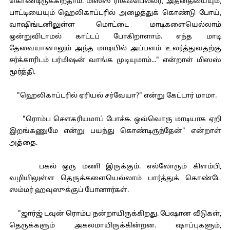
கொண்டிருக்கிறதாம். மிஸஸ் ராக்ஃபெல்லர், அத்தையையும்,
பாட்டியையும் ஹெலிகாப்டரில் அழைத்துக் கொண்டு போய்,
வாஷிங்டனிலுள்ள மொட்டை மாடிகளையெல்லாம்
ஒன்றுவிடாமல் காட்டப் போகிறாளாம். எந்த மாடி
தேவையானாலும் அந்த மாடியில் அப்பளம் உலர்த்துவதற்கு
சர்க்காரிடம் பர்மிஷன் வாங்க முடியுமாம்..." என்றாள் மிஸஸ்
மூர்த்தி.
"ஹெலிகாப்டரில் ஏரியல் சர்வேயா?" என்று கேட்டார் மாமா.
"ரொம்ப சௌகரியமாப் போச்சு. ஒவ்வொரு மாடியாக ஏறி
இறங்கணுமே என்று பயந்து கொண்டிருந்தேன்" என்றாள்
அத்தை.
பகல் ஒரு மணி இருக்கும். எல்லோரும் கிளம்பி,
வழியிலுள்ள தெருக்களையெல்லாம் பார்த்துக் கொண்டே
ஸம்மர் ஹவுஸுக்குப் போனார்கள்.
"ஜார்ஜ் டவுன் ரொம்ப நன்றாயிருக்கிறது. பேஷான வீடுகள்,
தெருக்களும் அகலமாயிருக்கின்றன. ஷாப்புகளும்,