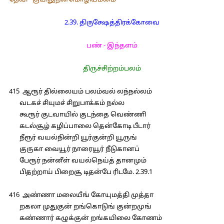
தேவி - குயிலுநன்மொழியம்மை
2.39. திருக்ஷேத்திரக்கோவை
பண் - இந்தளம்
திருச்சிற்றம்பலம்
415 ஆரூர் தில்லையம் பலம்வல் லந்நல்லம்
வடகச் சியுமச் சிறுபாக்கம் நல்ல
கூரூர் குடவாயில் குடந்தை வெண்ணி
கடல்சூழ் கழிப்பாலை தென்கோடி பீடார்
நீரூர் வயல்நின்றி யூர்குன்றி யூருங்
குருகா வையூர் நாரையூர் நீடுகானப்
பேரூர் நன்னீள் வயல்நெய்த் தானமும்
பிதற்றாய் பிறைசூ டிதன்பே ரிடமே. 2.39.1
416 அண்ணா மலையீங் கோயுமத்தி முத்தா
றகலா முதுகுன் றங்கொடுங் குன்றமுங்
கண்ணார் கழுக்குன் றங்கயிலை கோணம்