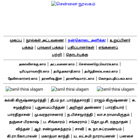
|
|
|
முகப்பு
நூல்கள் அட்டவணை
நன்கொடை அளிக்க!
உறுப்பினர்
|
|
|
பக்கம்
புரவலர் பக்கம்
பதிப்பாளர்கள்
எங்களைப்
|
பற்றி
தொடர்புக்கு
|
|
|
அகல்விளக்கு.காம்
அட்டவணை.காம்
சென்னைநெட்வொர்க்.காம்
|
|
|
டிரிப்டிராவல்டூர்.காம்
தமிழ்அகராதி.காம்
தமிழ்திரைஉலகம்.காம்
|
|
|
தேவிஸ்கார்னர்.காம்
தரணிஷ்.இன்
தரணிஷ்மார்ட்.காம்
கௌதம்பதிப்பகம்.காம்
|
|
|
கல்கி கிருஷ்ணமூர்த்தி
தீபம் நா. பார்த்தசாரதி
ராஜம் கிருஷ்ணன்
சு.
|
|
|
|
சமுத்திரம்
புதுமைப்பித்தன்
அறிஞர் அண்ணா
பாரதியார்
|
|
|
|
பாரதிதாசன்
மு.வரதராசனார்
ந.பிச்சமூர்த்தி
லா.ச.ராமாமிருதம்
|
|
|
|
தஞ்சை பிரகாஷ்
ப. சிங்காரம்
சங்கரராம்
தொ.மு.சி. ரகுநாதன்
|
|
|
|
விந்தன்
ஆர். சண்முகசுந்தரம்
சாவி
க. நா.சுப்ரமண்யம்
|
|
|
கி.ரா.கோபாலன்
மகாத்மா காந்தி
ய. லட்சுமி நாராயணன்
பனசை