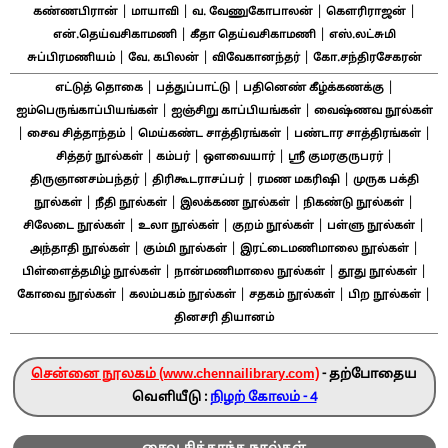
|
|
|
|
கண்ணபிரான்
மாயாவி
வ. வேணுகோபாலன்
கௌரிராஜன்
|
|
என்.தெய்வசிகாமணி
கீதா தெய்வசிகாமணி
எஸ்.லட்சுமி
|
|
|
சுப்பிரமணியம்
வே. கபிலன்
விவேகானந்தர்
கோ.சந்திரசேகரன்
|
|
|
எட்டுத் தொகை
பத்துப்பாட்டு
பதினெண் கீழ்க்கணக்கு
|
|
ஐம்பெருங்காப்பியங்கள்
ஐஞ்சிறு காப்பியங்கள்
வைஷ்ணவ நூல்கள்
|
|
|
|
சைவ சித்தாந்தம்
மெய்கண்ட சாத்திரங்கள்
பண்டார சாத்திரங்கள்
|
|
|
|
சித்தர் நூல்கள்
கம்பர்
ஔவையார்
ஸ்ரீ குமரகுருபரர்
|
|
|
திருஞானசம்பந்தர்
திரிகூடராசப்பர்
ரமண மகரிஷி
முருக பக்தி
|
|
|
|
நூல்கள்
நீதி நூல்கள்
இலக்கண நூல்கள்
நிகண்டு நூல்கள்
|
|
|
|
சிலேடை நூல்கள்
உலா நூல்கள்
குறம் நூல்கள்
பள்ளு நூல்கள்
|
|
|
அந்தாதி நூல்கள்
கும்மி நூல்கள்
இரட்டைமணிமாலை நூல்கள்
|
|
|
பிள்ளைத்தமிழ் நூல்கள்
நான்மணிமாலை நூல்கள்
தூது நூல்கள்
|
|
|
|
கோவை நூல்கள்
கலம்பகம் நூல்கள்
சதகம் நூல்கள்
பிற நூல்கள்
தினசரி தியானம்
சென்னை நூலகம் (www.chennailibrary.com)
- தற்போதைய
வெளியீடு :
நிழற் கோலம் - 4