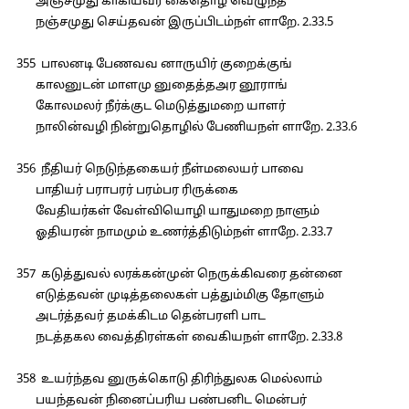
அஞ்சமுது காகியவர் கைதொழ வெழுந்த
நஞ்சமுது செய்தவன் இருப்பிடம்நள் ளாறே. 2.33.5
355 பாலனடி பேணவவ னாருயிர் குறைக்குங்
காலனுடன் மாளமு னுதைத்தஅர னூராங்
கோலமலர் நீர்க்குட மெடுத்துமறை யாளர்
நாலின்வழி நின்றுதொழில் பேணியநள் ளாறே. 2.33.6
356 நீதியர் நெடுந்தகையர் நீள்மலையர் பாவை
பாதியர் பராபரர் பரம்பர ரிருக்கை
வேதியர்கள் வேள்வியொழி யாதுமறை நாளும்
ஓதியரன் நாமமும் உணர்த்திடும்நள் ளாறே. 2.33.7
357 கடுத்துவல் லரக்கன்முன் நெருக்கிவரை தன்னை
எடுத்தவன் முடித்தலைகள் பத்தும்மிகு தோளும்
அடர்த்தவர் தமக்கிடம தென்பரளி பாட
நடத்தகல வைத்திரள்கள் வைகியநள் ளாறே. 2.33.8
358 உயர்ந்தவ னுருக்கொடு திரிந்துலக மெல்லாம்
பயந்தவன் நினைப்பரிய பண்பனிட மென்பர்