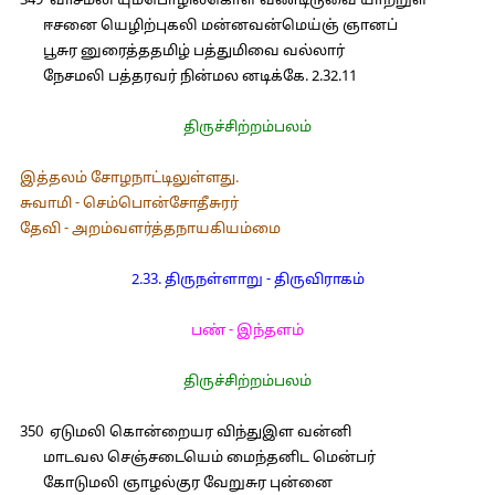
349 வாசமலி யும்பொழில்கொள் வண்டிருவை யாற்றுள்
ஈசனை யெழிற்புகலி மன்னவன்மெய்ஞ் ஞானப்
பூசுர னுரைத்ததமிழ் பத்துமிவை வல்லார்
நேசமலி பத்தரவர் நின்மல னடிக்கே. 2.32.11
திருச்சிற்றம்பலம்
இத்தலம் சோழநாட்டிலுள்ளது.
சுவாமி - செம்பொன்சோதீசுரர்
தேவி - அறம்வளர்த்தநாயகியம்மை
2.33. திருநள்ளாறு - திருவிராகம்
பண் - இந்தளம்
திருச்சிற்றம்பலம்
350 ஏடுமலி கொன்றையர விந்துஇள வன்னி
மாடவல செஞ்சடையெம் மைந்தனிட மென்பர்
கோடுமலி ஞாழல்குர வேறுசுர புன்னை