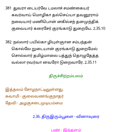
381 துவரா டையர்வே டமலாச் சமண்கையர்
கவர்வாய் மொழிகா தல்செய்யா தவனூராம்
நவையார் மணிபொன் னகில்சந் தனமுந்திக்
குவையார் கரைசேர் குரங்காடு துறையே. 2.35.10
382 நல்லார் பயில்கா ழியுள்ஞான சம்பந்தன்
கொல்லே றுடையான் குரங்காடு துறைமேல்
சொல்லார் தமிழ்மாலை பத்துந் தொழுதேத்த
வல்லா ரவர்வா னவரோ டுறைவாரே. 2.35.11
திருச்சிற்றம்பலம்
இத்தலம் சோழநாட்டிலுள்ளது.
சுவாமி - குலைவணங்குநாதர்
தேவி - அழகுசடைமுடியம்மை
2.36. திருஇரும்பூளை - வினாவுரை
பண் - இந்தளம்