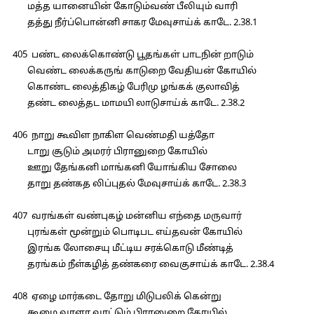
மத்த யானையின் கோடும்வண் பீலியும் வாரி
தத்து நீர்ப்பொன்னி சாகர மேவுசாய்க் காடே. 2.38.1
405 பண்ட லைக்கொண்டு பூதங்கள் பாடநின் றாடும்
வெண்ட லைக்கருங் காடுறை வேதியன் கோயில்
கொண்ட லைத்திகழ் பேரிமு ழங்கக் குலாவித்
தண்ட லைத்தட மாமயி லாடுசாய்க் காடே. 2.38.2
406 நாறு கூவிள நாகிள வெண்மதி யத்தோ
டாறு சூடும் அமரர் பிரானுறை கோயில்
ஊறு தேங்கனி மாங்கனி யோங்கிய சோலை
தாறு தண்கத லிப்புதல் மேவுசாய்க் காடே. 2.38.3
407 வரங்கள் வண்புகழ் மன்னிய எந்தை மருவார்
புரங்கள் மூன்றும் பொடிபட எய்தவன் கோயில்
இரங்க லோசையு மீட்டிய சரக்கொடு மீண்டித்
தரங்கம் நீள்கழித் தண்கரை வைகுசாய்க் காடே. 2.38.4
408 ஏழை மார்கடை தோறு மிடுபலிக் கென்று
கூழை வாளர வாட்டும் பிரானுறை கோயில்