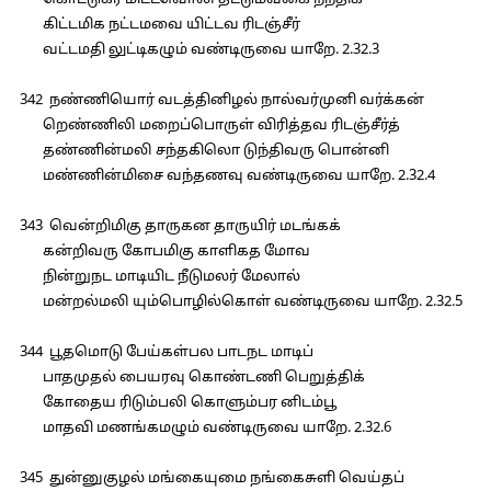
கொட்டுகர மிட்டவொலி தட்டும்வகை நந்திக்
கிட்டமிக நட்டமவை யிட்டவ ரிடஞ்சீர்
வட்டமதி லுட்டிகழும் வண்டிருவை யாறே. 2.32.3
342 நண்ணியொர் வடத்தினிழல் நால்வர்முனி வர்க்கன்
றெண்ணிலி மறைப்பொருள் விரித்தவ ரிடஞ்சீர்த்
தண்ணின்மலி சந்தகிலொ டுந்திவரு பொன்னி
மண்ணின்மிசை வந்தணவு வண்டிருவை யாறே. 2.32.4
343 வென்றிமிகு தாருகன தாருயிர் மடங்கக்
கன்றிவரு கோபமிகு காளிகத மோவ
நின்றுநட மாடியிட நீடுமலர் மேலால்
மன்றல்மலி யும்பொழில்கொள் வண்டிருவை யாறே. 2.32.5
344 பூதமொடு பேய்கள்பல பாடநட மாடிப்
பாதமுதல் பையரவு கொண்டணி பெறுத்திக்
கோதைய ரிடும்பலி கொளும்பர னிடம்பூ
மாதவி மணங்கமழும் வண்டிருவை யாறே. 2.32.6
345 துன்னுகுழல் மங்கையுமை நங்கைசுளி வெய்தப்