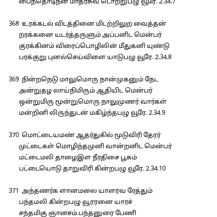
பைந்தொடிநன் மாதர்சுவ டொற்றுபழு வூரே. 2.34.7
368 உரக்கடல் விடத்தினை மிடற்றிலுற வைத்தன்
றரக்கனை யடர்த்தருளும் அப்பனிட மென்பர்
குரக்கினம் விரைப்பொழிலின் மீதுகனி யுண்டு
பரக்குறு புனல்செய்விளை யாடுபழு வூரே. 2.34.8
369 நின்றநெடு மாலுமொரு நான்முகனும் நேட
அன்றுதழ லாய்நிமிரும் ஆதியிட மென்பர்
ஒன்றுமிரு மூன்றுமொரு நாலுமுணர் வார்கள்
மன்றினி லிருந்துடன் மகிழ்ந்தபழு வூரே. 2.34.9
370 மொட்டையமண் ஆதர்துகில் மூடுவிரி தேரர்
முட்டைகள் மொழிந்தமுனி வான்றனிட மென்பர்
மட்டைமலி தாழைஇள நீரதிசை பூகம்
பட்டையொடு தாறுவிரி கின்றபழு வூரே. 2.34.10
371 அந்தணர்க ளானமலை யாளரவ ரேத்தும்
பந்தமலி கின்றபழு வூரரனை யாரச்
சந்தமிகு ஞானசம் பந்தனுரை பேணி