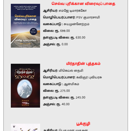
செல்வ புரிக்கான விரைவுப் பாதை
ஆசிரியர்:
எம்ஜே டிமார்க்கோ
மொழிபெயர்ப்பாளர்:
PSV குமாரசாமி
வகைப்பாடு :
சுயமுன்னேற்றம்
விலை: ரூ.
699.00
தள்ளுபடி விலை: ரூ.
630.00
அஞ்சல்: ரூ.
0.00
மிர்தாதின் புத்தகம்
ஆசிரியர்:
மிகெய்ல் நைமி
மொழிபெயர்ப்பாளர்:
கவிஞர் புவியரசு
வகைப்பாடு :
ஆன்மிகம்
விலை: ரூ.
275.00
தள்ளுபடி விலை: ரூ.
245.00
அஞ்சல்: ரூ.
40.00
பூக்குழி
ஆசிரியர்:
பெருமாள் முருகன்