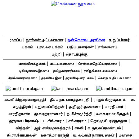
|
|
|
முகப்பு
நூல்கள் அட்டவணை
நன்கொடை அளிக்க!
உறுப்பினர்
|
|
|
பக்கம்
புரவலர் பக்கம்
பதிப்பாளர்கள்
எங்களைப்
|
பற்றி
தொடர்புக்கு
|
|
|
அகல்விளக்கு.காம்
அட்டவணை.காம்
சென்னைநெட்வொர்க்.காம்
|
|
|
டிரிப்டிராவல்டூர்.காம்
தமிழ்அகராதி.காம்
தமிழ்திரைஉலகம்.காம்
|
|
|
தேவிஸ்கார்னர்.காம்
தரணிஷ்.இன்
தரணிஷ்மார்ட்.காம்
கௌதம்பதிப்பகம்.காம்
|
|
|
கல்கி கிருஷ்ணமூர்த்தி
தீபம் நா. பார்த்தசாரதி
ராஜம் கிருஷ்ணன்
சு.
|
|
|
|
சமுத்திரம்
புதுமைப்பித்தன்
அறிஞர் அண்ணா
பாரதியார்
|
|
|
|
பாரதிதாசன்
மு.வரதராசனார்
ந.பிச்சமூர்த்தி
லா.ச.ராமாமிருதம்
|
|
|
|
தஞ்சை பிரகாஷ்
ப. சிங்காரம்
சங்கரராம்
தொ.மு.சி. ரகுநாதன்
|
|
|
|
விந்தன்
ஆர். சண்முகசுந்தரம்
சாவி
க. நா.சுப்ரமண்யம்
|
|
|
கி.ரா.கோபாலன்
மகாத்மா காந்தி
ய. லட்சுமி நாராயணன்
பனசை