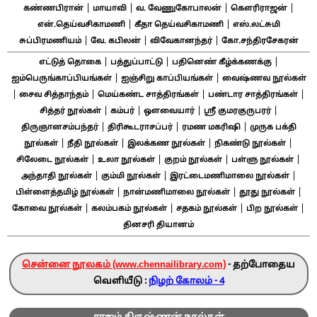
|
|
|
|
கண்ணபிரான்
மாயாவி
வ. வேணுகோபாலன்
கௌரிராஜன்
|
|
என்.தெய்வசிகாமணி
கீதா தெய்வசிகாமணி
எஸ்.லட்சுமி
|
|
|
சுப்பிரமணியம்
வே. கபிலன்
விவேகானந்தர்
கோ.சந்திரசேகரன்
|
|
|
எட்டுத் தொகை
பத்துப்பாட்டு
பதினெண் கீழ்க்கணக்கு
|
|
ஐம்பெருங்காப்பியங்கள்
ஐஞ்சிறு காப்பியங்கள்
வைஷ்ணவ நூல்கள்
|
|
|
|
சைவ சித்தாந்தம்
மெய்கண்ட சாத்திரங்கள்
பண்டார சாத்திரங்கள்
|
|
|
|
சித்தர் நூல்கள்
கம்பர்
ஔவையார்
ஸ்ரீ குமரகுருபரர்
|
|
|
திருஞானசம்பந்தர்
திரிகூடராசப்பர்
ரமண மகரிஷி
முருக பக்தி
|
|
|
|
நூல்கள்
நீதி நூல்கள்
இலக்கண நூல்கள்
நிகண்டு நூல்கள்
|
|
|
|
சிலேடை நூல்கள்
உலா நூல்கள்
குறம் நூல்கள்
பள்ளு நூல்கள்
|
|
|
அந்தாதி நூல்கள்
கும்மி நூல்கள்
இரட்டைமணிமாலை நூல்கள்
|
|
|
பிள்ளைத்தமிழ் நூல்கள்
நான்மணிமாலை நூல்கள்
தூது நூல்கள்
|
|
|
|
கோவை நூல்கள்
கலம்பகம் நூல்கள்
சதகம் நூல்கள்
பிற நூல்கள்
தினசரி தியானம்
சென்னை நூலகம் (www.chennailibrary.com)
- தற்போதைய
வெளியீடு :
நிழற் கோலம் - 4