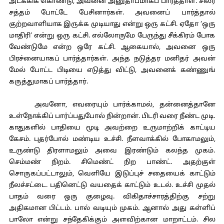
அடக்கிக் கொண்டு, அவனை அனுதாபமாகப் பார்த்தாள். சிலர்
சத்தம் போட்டே பேசினார்கள். அவனைப் பார்த்தால்
குற்றவாளியாக இருக்க முடியாது என்று ஒரு கட்சி. ஏதோ ‘ஒரு
மாதிரி’ என்று ஒரு கட்சி. எல்லோருமே பேருந்து சீக்கிரம் போக
வேண்டுமே என்ற ஒரே கட்சி. ஆகையால், அவனை ஒரு
பிரச்னையாகப் பார்த்தார்கள். அந்த நடுத்தர மனிதர் அவன்
மேல் போட்ட பிடியை எடுத்து விட்டு, அவனைக் கண்ணுங்
கருத்துமாகப் பார்த்தார்.
அவனோ, எவரையும் பார்க்காமல், தன்னைத்தானே
உள்நோக்கிப் பார்ப்பதுபோல் நின்றான். பிடரி வரை நீண்ட முடி.
காதுகளில் பாதியை மூடி அவற்றை உருமாற்றிக் காட்டிய
கேசம். புதர்போல் மண்டிய உச்சி. நீளவாக்கில் போகாமலும்,
உருண்டு திரளாமலும் அவை இரண்டும் கலந்த முகம்.
செம்மண் நிறம். சிமெண்ட் நிற பாண்ட். அதற்குள்
சொருகப்பட்டாலும், வெளியே இடுப்புச் சதையைக் காட்டும்
நீலச்சட்டை. பதினெட்டு வயதைக் காட்டும் உடல். உச்சி முதல்
பாதம் வரை ஒரு குழைவு. விகிதாச்சாரத்திற்கு சற்று
அதிகமான பிட்டம். பால் வடியும் முகம். ஆனால் அது கள்ளிப்
பாலோ என்று சந்தேகிக்கும் அளவிற்கான மாறாட்டம். சில