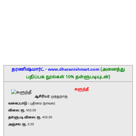
தரணிஷ்மார்ட் - www.dharanishmart.com
(அனைத்து
பதிப்பக நூல்கள் 10% தள்ளுபடியுடன்)
சுளுந்தீ
ஆசிரியர்:
முத்துநாகு
வகைப்பாடு :
புதினம் (நாவல்)
விலை: ரூ.
450.00
தள்ளுபடி விலை: ரூ.
450.00
அஞ்சல்: ரூ.
0.00