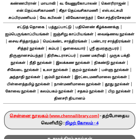
|
|
|
|
கண்ணபிரான்
மாயாவி
வ. வேணுகோபாலன்
கௌரிராஜன்
|
|
என்.தெய்வசிகாமணி
கீதா தெய்வசிகாமணி
எஸ்.லட்சுமி
|
|
|
சுப்பிரமணியம்
வே. கபிலன்
விவேகானந்தர்
கோ.சந்திரசேகரன்
|
|
|
எட்டுத் தொகை
பத்துப்பாட்டு
பதினெண் கீழ்க்கணக்கு
|
|
ஐம்பெருங்காப்பியங்கள்
ஐஞ்சிறு காப்பியங்கள்
வைஷ்ணவ நூல்கள்
|
|
|
|
சைவ சித்தாந்தம்
மெய்கண்ட சாத்திரங்கள்
பண்டார சாத்திரங்கள்
|
|
|
|
சித்தர் நூல்கள்
கம்பர்
ஔவையார்
ஸ்ரீ குமரகுருபரர்
|
|
|
திருஞானசம்பந்தர்
திரிகூடராசப்பர்
ரமண மகரிஷி
முருக பக்தி
|
|
|
|
நூல்கள்
நீதி நூல்கள்
இலக்கண நூல்கள்
நிகண்டு நூல்கள்
|
|
|
|
சிலேடை நூல்கள்
உலா நூல்கள்
குறம் நூல்கள்
பள்ளு நூல்கள்
|
|
|
அந்தாதி நூல்கள்
கும்மி நூல்கள்
இரட்டைமணிமாலை நூல்கள்
|
|
|
பிள்ளைத்தமிழ் நூல்கள்
நான்மணிமாலை நூல்கள்
தூது நூல்கள்
|
|
|
|
கோவை நூல்கள்
கலம்பகம் நூல்கள்
சதகம் நூல்கள்
பிற நூல்கள்
தினசரி தியானம்
சென்னை நூலகம் (www.chennailibrary.com)
- தற்போதைய
வெளியீடு :
நிழற் கோலம் - 4