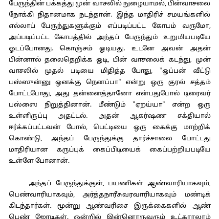
பேருந்தின் பக்கத்து முன் வாசலில் நுழையாமல், பின்வாசலை
நோக்கி நிதானமாக நடந்தான். இந்த மாதிரிச் சமயங்களில்
எல்லாப் பேருந்துகளுக்கும் எப்படிப்பட்ட கோபம் வருமோ,
அப்படிப்பட்ட கோபத்தில் அந்தப் பேருந்தும் உறுமியபடியே
ஓடப்போனது. கொஞ்சம் ஓடியது. உடனே அவன் அதன்
பின்னால் தலைதெறிக்க ஓடி, பின் வாசலைக் கடந்து, முன்
வாசலில் முதல் படியை மிதித்த போது, "ஒப்பன் வீட்டு
பஸ்ஸுன்னு ஒனக்கு நெனப்பா" என்று ஒரு குரல் சத்தம்
போட்டபோது, அது தன்னைத்தானோ என்பதுபோல் டிரைவர்
பஸ்ஸை நிறுத்தினான். மீண்டும் "ஏறய்யா" என்ற ஒரு
உள்ளிருப்பு அதட்டல். அதன் ஆகர்ஷண சக்தியால்
ஈர்க்கப்பட்டவன் போல், பெட்டியை ஒரு கைக்கு மாற்றிக்
கொண்டு, அந்தப் பேருந்துக்கு தார்ச்சாலை போட்டது
மாதிரியான கருப்புக் கைப்பிடியைக் கைப்பற்றியபடியே
உள்ளே போனான்.
அந்தப் பேருந்துக்குள், பயணிகள் ஆண்வாரியாகவும்,
பெண்வாரியாகவும், அர்த்தநாரீசுவரவாரியாகவும் மண்டிக்
கிடந்தார்கள். மூன்று ஆண்வரிசை இருக்கைகளில் ஆண்
பெண் ஜோடிகள். ஒன்றில் இன்னொருவரும் உட்காரலாம்