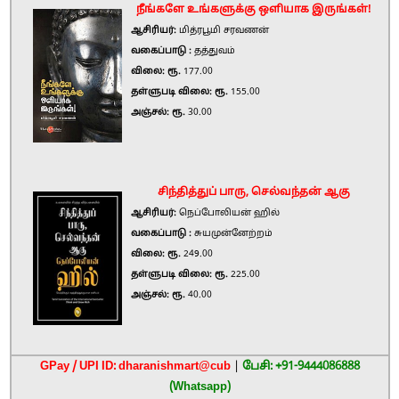
நீங்களே உங்களுக்கு ஒளியாக இருங்கள்!
ஆசிரியர்:
மித்ரபூமி சரவணன்
வகைப்பாடு :
தத்துவம்
விலை: ரூ.
177.00
தள்ளுபடி விலை: ரூ.
155.00
அஞ்சல்: ரூ.
30.00
சிந்தித்துப் பாரு, செல்வந்தன் ஆகு
ஆசிரியர்:
நெப்போலியன் ஹில்
வகைப்பாடு :
சுயமுன்னேற்றம்
விலை: ரூ.
249.00
தள்ளுபடி விலை: ரூ.
225.00
அஞ்சல்: ரூ.
40.00
GPay / UPI ID: dharanishmart@cub
|
பேசி: +91-9444086888
(Whatsapp)