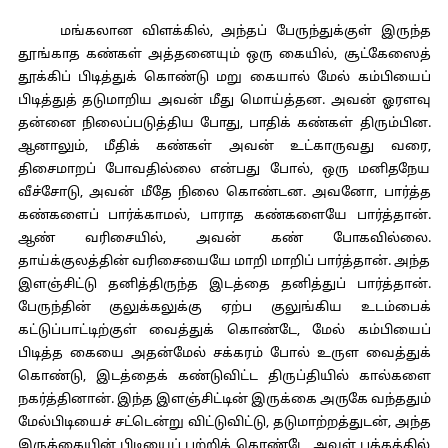
மங்கலான விளக்கில், அந்தப் பேருந்துக்குள் இருந்த
தூங்காத கண்கள் அத்தனையும் ஒரு கையில், சூட்கேஸைத்
தூக்கிப் பிடித்துக் கொண்டு மறு கையால் மேல் கம்பியைப்
பிடித்துத் தடுமாறிய அவன் மீது மொய்த்தன. அவன் ஓரளவு
தன்னை நிலைப்படுத்திய போது, பாதிக் கண்கள் திரும்பின.
ஆனாலும், மீதிக் கண்கள் அவன் உட்காருவது வரை,
திசைமாறப் போவதில்லை என்பது போல், ஒரு மனிதநேய
வீச்சோடு, அவன் மீதே நிலை கொண்டன. அவனோ, பார்த்த
கண்களைப் பார்க்காமல், பாராத கண்களையே பார்த்தான்.
ஆண் வரிசையில், அவன் கண் போகவில்லை.
தாய்க்குலத்தின் வரிசையையே மாறி மாறிப் பார்த்தான். அந்த
இளஞ்சிட்டு தனித்திருந்த இடத்தை தனித்துப் பார்த்தான்.
பேருந்தின் குலுக்கலுக்கு ஏற்ப குலுங்கிய உடம்பைக்
கட்டுப்பாட்டிற்குள் வைத்துக் கொண்டே, மேல் கம்பியைப்
பிடித்த கையை அதன்மேல் சக்கரம் போல் உருள வைத்துக்
கொண்டு, இடத்தைக் கண்டுவிட்ட திருப்தியில் கால்களை
நகர்த்தினான். இந்த இளஞ்சிட்டின் இருக்கை அருகே வந்ததும்
மேல்பிடியைச் சட்டென்று விட்டுவிட்டு, தடுமாற்றத்துடன், அந்த
இருக்கையின் பிடியைப் பற்றிக் கொண்டே, அவள் பக்கத்தில்