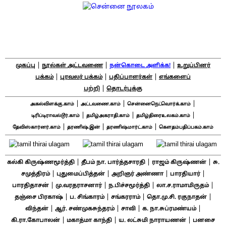
|
|
|
முகப்பு
நூல்கள் அட்டவணை
நன்கொடை அளிக்க!
உறுப்பினர்
|
|
|
பக்கம்
புரவலர் பக்கம்
பதிப்பாளர்கள்
எங்களைப்
|
பற்றி
தொடர்புக்கு
|
|
|
அகல்விளக்கு.காம்
அட்டவணை.காம்
சென்னைநெட்வொர்க்.காம்
|
|
|
டிரிப்டிராவல்டூர்.காம்
தமிழ்அகராதி.காம்
தமிழ்திரைஉலகம்.காம்
|
|
|
தேவிஸ்கார்னர்.காம்
தரணிஷ்.இன்
தரணிஷ்மார்ட்.காம்
கௌதம்பதிப்பகம்.காம்
|
|
|
கல்கி கிருஷ்ணமூர்த்தி
தீபம் நா. பார்த்தசாரதி
ராஜம் கிருஷ்ணன்
சு.
|
|
|
|
சமுத்திரம்
புதுமைப்பித்தன்
அறிஞர் அண்ணா
பாரதியார்
|
|
|
|
பாரதிதாசன்
மு.வரதராசனார்
ந.பிச்சமூர்த்தி
லா.ச.ராமாமிருதம்
|
|
|
|
தஞ்சை பிரகாஷ்
ப. சிங்காரம்
சங்கரராம்
தொ.மு.சி. ரகுநாதன்
|
|
|
|
விந்தன்
ஆர். சண்முகசுந்தரம்
சாவி
க. நா.சுப்ரமண்யம்
|
|
|
கி.ரா.கோபாலன்
மகாத்மா காந்தி
ய. லட்சுமி நாராயணன்
பனசை