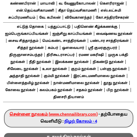
|
|
|
|
கண்ணபிரான்
மாயாவி
வ. வேணுகோபாலன்
கௌரிராஜன்
|
|
என்.தெய்வசிகாமணி
கீதா தெய்வசிகாமணி
எஸ்.லட்சுமி
|
|
|
சுப்பிரமணியம்
வே. கபிலன்
விவேகானந்தர்
கோ.சந்திரசேகரன்
|
|
|
எட்டுத் தொகை
பத்துப்பாட்டு
பதினெண் கீழ்க்கணக்கு
|
|
ஐம்பெருங்காப்பியங்கள்
ஐஞ்சிறு காப்பியங்கள்
வைஷ்ணவ நூல்கள்
|
|
|
|
சைவ சித்தாந்தம்
மெய்கண்ட சாத்திரங்கள்
பண்டார சாத்திரங்கள்
|
|
|
|
சித்தர் நூல்கள்
கம்பர்
ஔவையார்
ஸ்ரீ குமரகுருபரர்
|
|
|
திருஞானசம்பந்தர்
திரிகூடராசப்பர்
ரமண மகரிஷி
முருக பக்தி
|
|
|
|
நூல்கள்
நீதி நூல்கள்
இலக்கண நூல்கள்
நிகண்டு நூல்கள்
|
|
|
|
சிலேடை நூல்கள்
உலா நூல்கள்
குறம் நூல்கள்
பள்ளு நூல்கள்
|
|
|
அந்தாதி நூல்கள்
கும்மி நூல்கள்
இரட்டைமணிமாலை நூல்கள்
|
|
|
பிள்ளைத்தமிழ் நூல்கள்
நான்மணிமாலை நூல்கள்
தூது நூல்கள்
|
|
|
|
கோவை நூல்கள்
கலம்பகம் நூல்கள்
சதகம் நூல்கள்
பிற நூல்கள்
தினசரி தியானம்
சென்னை நூலகம் (www.chennailibrary.com)
- தற்போதைய
வெளியீடு :
நிழற் கோலம் - 4