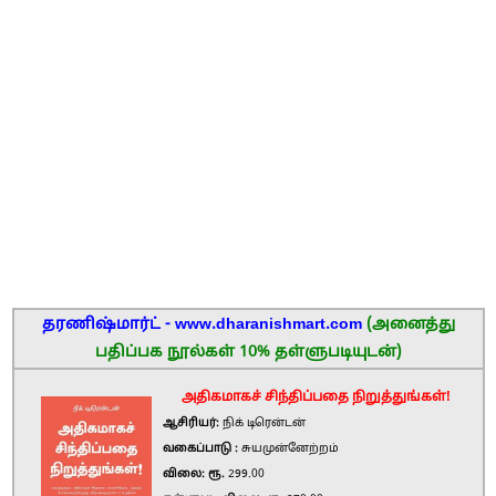
தரணிஷ்மார்ட் - www.dharanishmart.com
(அனைத்து
பதிப்பக நூல்கள் 10% தள்ளுபடியுடன்)
அதிகமாகச் சிந்திப்பதை நிறுத்துங்கள்!
ஆசிரியர்:
நிக் டிரென்டன்
வகைப்பாடு :
சுயமுன்னேற்றம்
விலை: ரூ.
299.00