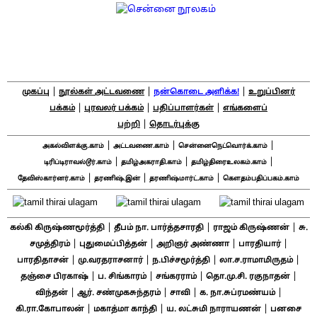
|
|
|
முகப்பு
நூல்கள் அட்டவணை
நன்கொடை அளிக்க!
உறுப்பினர்
|
|
|
பக்கம்
புரவலர் பக்கம்
பதிப்பாளர்கள்
எங்களைப்
|
பற்றி
தொடர்புக்கு
|
|
|
அகல்விளக்கு.காம்
அட்டவணை.காம்
சென்னைநெட்வொர்க்.காம்
|
|
|
டிரிப்டிராவல்டூர்.காம்
தமிழ்அகராதி.காம்
தமிழ்திரைஉலகம்.காம்
|
|
|
தேவிஸ்கார்னர்.காம்
தரணிஷ்.இன்
தரணிஷ்மார்ட்.காம்
கௌதம்பதிப்பகம்.காம்
|
|
|
கல்கி கிருஷ்ணமூர்த்தி
தீபம் நா. பார்த்தசாரதி
ராஜம் கிருஷ்ணன்
சு.
|
|
|
|
சமுத்திரம்
புதுமைப்பித்தன்
அறிஞர் அண்ணா
பாரதியார்
|
|
|
|
பாரதிதாசன்
மு.வரதராசனார்
ந.பிச்சமூர்த்தி
லா.ச.ராமாமிருதம்
|
|
|
|
தஞ்சை பிரகாஷ்
ப. சிங்காரம்
சங்கரராம்
தொ.மு.சி. ரகுநாதன்
|
|
|
|
விந்தன்
ஆர். சண்முகசுந்தரம்
சாவி
க. நா.சுப்ரமண்யம்
|
|
|
கி.ரா.கோபாலன்
மகாத்மா காந்தி
ய. லட்சுமி நாராயணன்
பனசை