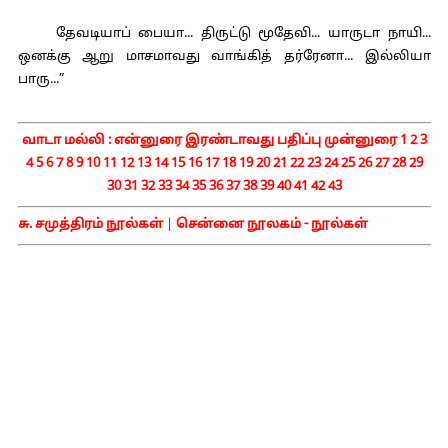
தேவடியாப் பையா... திருட்டு மூதேவி... யாருடா நாயி...
ஒனக்கு ஆறு மாசமாவது வாங்கித் தர்ரேனா... இல்லியா
பாரு...”
வாடா மல்லி :
என்னுரை
இரண்டாவது பதிப்பு முன்னுரை
1
2
3
4
5
6
7
8
9
10
11
12
13
14
15
16
17
18
19
20
21
22
23
24
25
26
27
28
29
30
31
32
33
34
35
36
37
38
39
40
41
42
43
சு. சமுத்திரம் நூல்கள்
|
சென்னை நூலகம் - நூல்கள்