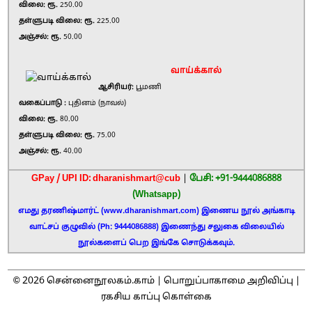
விலை: ரூ.
250.00
தள்ளுபடி விலை: ரூ.
225.00
அஞ்சல்: ரூ.
50.00
வாய்க்கால்
ஆசிரியர்:
பூமணி
வகைப்பாடு :
புதினம் (நாவல்)
விலை: ரூ.
80.00
தள்ளுபடி விலை: ரூ.
75.00
அஞ்சல்: ரூ.
40.00
GPay / UPI ID: dharanishmart@cub
|
பேசி: +91-9444086888
(Whatsapp)
எமது தரணிஷ்மார்ட் (www.dharanishmart.com) இணைய நூல் அங்காடி
வாட்சப் குழுவில் (Ph: 9444086888) இணைந்து சலுகை விலையில்
நூல்களைப் பெற இங்கே சொடுக்கவும்.
2026
©
சென்னைநூலகம்.காம் |
பொறுப்பாகாமை அறிவிப்பு
|
ரகசிய காப்பு கொள்கை