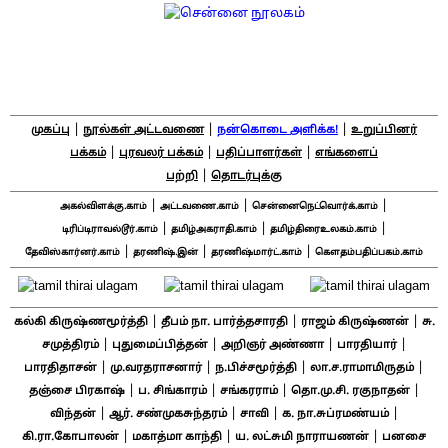
|
|
|
முகப்பு
நூல்கள் அட்டவணை
நன்கொடை அளிக்க!
உறுப்பினர்
|
|
|
பக்கம்
புரவலர் பக்கம்
பதிப்பாளர்கள்
எங்களைப்
|
பற்றி
தொடர்புக்கு
|
|
|
அகல்விளக்கு.காம்
அட்டவணை.காம்
சென்னைநெட்வொர்க்.காம்
|
|
|
டிரிப்டிராவல்டூர்.காம்
தமிழ்அகராதி.காம்
தமிழ்திரைஉலகம்.காம்
|
|
|
தேவிஸ்கார்னர்.காம்
தரணிஷ்.இன்
தரணிஷ்மார்ட்.காம்
கௌதம்பதிப்பகம்.காம்
|
|
|
கல்கி கிருஷ்ணமூர்த்தி
தீபம் நா. பார்த்தசாரதி
ராஜம் கிருஷ்ணன்
சு.
|
|
|
|
சமுத்திரம்
புதுமைப்பித்தன்
அறிஞர் அண்ணா
பாரதியார்
|
|
|
|
பாரதிதாசன்
மு.வரதராசனார்
ந.பிச்சமூர்த்தி
லா.ச.ராமாமிருதம்
|
|
|
|
தஞ்சை பிரகாஷ்
ப. சிங்காரம்
சங்கரராம்
தொ.மு.சி. ரகுநாதன்
|
|
|
|
விந்தன்
ஆர். சண்முகசுந்தரம்
சாவி
க. நா.சுப்ரமண்யம்
|
|
|
கி.ரா.கோபாலன்
மகாத்மா காந்தி
ய. லட்சுமி நாராயணன்
பனசை