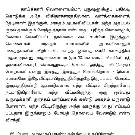
தாய்க்காரி வெள்ளையம்மா, புருஷனுக்குப் பதிலடி
கொடுக்க அதே விகிதாச்சாரத்திலான, வார்த்தைகளைத்
தேடினாள். இதற்குள், மரகதம் அடங்கிவிட்டாள். அந்த அதட்டல்
குரல் தனக்கும் சேர்த்துத்தான் என்பதைப் புரிந்த கோமளமும்,
லேசாய் வெளிப்பட்ட நாக்கைக் கூட உள்ளே இழுத்துக்
கொண்டாள். மரகதம் வாயளவில் அடங்கினாலும்
மனத்தளவில் வீறிட்டாள். கடந்த ஒன்பதாண்டு காலத்தில்
முதல் மூன்று மாதங்களை மட்டும் ‘போனஸாக’ விட்டுவிட்டு,
அண்ணிக்காரி, சொல்லுக்குச் சொல் ‘அடுத்த வீட்டுக்குப்
போறவள்’ என்று இடித்து இடித்துச் சொல்கிறாள் - இவள்
என்னமோ இதே வீட்டில் பிறந்ததிலிருந்தே இருப்பவள் போல...
இருபத்திரண்டு ஆண்டுகளாக எந்த வீட்டில் பிறந்தாளோ,
நடமாடுகிறாளோ, அந்த வீட்டிலிருந்து, ஒரு ஒன்பது
வருஷக்காரி, துரத்தப் பார்ப்பதைக் கண்டு மரகதம் மருண்டு
போனாள். அந்த வீட்டிலிருந்து அந்த ஊருக்கு ‘அது’ எப்படிப்
பட்டதாக இருந்தாலும், போய்த் தொலைய வேண்டும் என்ற
விரக்தி.
இப்போது ஆறுமுகப் பாண்டி தம்பியை உசுப்பினான்.