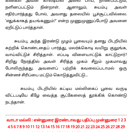
கண்கள் அவன் காலடியில் அலை பாய, நாணப்பட்டும்,
நளினப்பட்டும் நின்றாள். ஆனாலும், சுயம்பு அவள்
எதிர்பார்த்தது போல், அவளது தலையில் பூச்சூட்டவில்லை.
‘எதுக்காகத் தயங்கணும்?’ என்ற முணுமுணுப்போடு அவனை
ஏறிட்டுப் பார்த்தாள்.
சுயம்பு, அந்த இரண்டு முழம் பூவையும் தனது பிடறியில்
சுற்றிக் கொண்டதைப் பார்த்து, மலர்க்கொடி வயிறு குலுங்க,
வாய்விட்டுச் சிரித்தாள். எப்படி விளையாட்டுக் காட்டுறார்?
சிறிது நேரத்தில் அவள் சிரித்த முகம் சீறும் முகமாவது
போலிருந்தது. அவளைப் பற்றிக் கவலைப்படாமல் ஒரு
சின்னச் சிரிப்பை மட்டும் கொடுத்துவிட்டு...
சுயம்பு, பிடறியில் கட்டிய மல்லிகைப் பூவை வருடி
விட்டபடியே கீழே வைத்த சூட்கேஸைத் தூக்கிக் கொண்டு
நடந்தான்.
வாடா மல்லி :
என்னுரை
இரண்டாவது பதிப்பு முன்னுரை
1
2
3
4
5
6
7
8
9
10
11
12
13
14
15
16
17
18
19
20
21
22
23
24
25
26
27
28
29