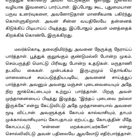
எடுத்துக் கொண்டு அவள் வீட்டுக்குள் ஒளிந்து ஜன்னல்
வழியாக இவனைப் பார்ப்பாள். இப்போது கூட, புதுமையான
பருவ உனர்வுகளை, அவனோடுதான் மானசீகமாக பகிர்ந்து
கொள்ளுகிறாள். அவன் சின்ன வயதிலேயே தன்னைக்
கிடுக்கிப் பிடியாய்ப் பிடித்தது, இப்போதும் அவள் மனத்தைக்
கிறக்கிக் கொண்டே இருக்கிறது.
மலர்க்கொடி, தலைநிமிர்ந்து அவனை நேருக்கு நேராய்ப்
பார்த்தாள். பூத்துக் குலுங்கும் குண்டுமல்லி போன்ற முகம்.
செம்பருத்தி மொட்டு பிரிவது போன்ற உதடுகள். மருதாணி
தடவிய கைகள். முன்பக்கம் இருபுறமும் தொங்கிய
மாலையைச் சமப்படுத்தியபடியே, அவனைச் சாய்த்துப்
பார்த்தாள். அவனும் அவளது மஞ்சள் புடைவையையும் அதே
நிற ஜாக்கெட்டையும் உற்றுப் பார்த்தான். பிறகு அவள்
முந்தானையைப் பிடித்து இழுத்து, “இந்தப் புடைவை நல்லா
இருக்கே” என்று கேட்டுவிட்டு அதே முந்தானையால் அவளை
மூடி விட்டான். அவளுக்குக் கோபம் கால்வாசியும், தாபம்
முக்கால்வாசியுமாய் கோபதாபம் ஏற்பட்டது. கோபத்தின் மீதே
கோபப்பட்டு, “என்னை மறக்கமாட்டீர்களே” என்று
சொல்லிவிட்டு அவன் பதிலையே ஆவலோடு எதிர்பார்த்தாள்.