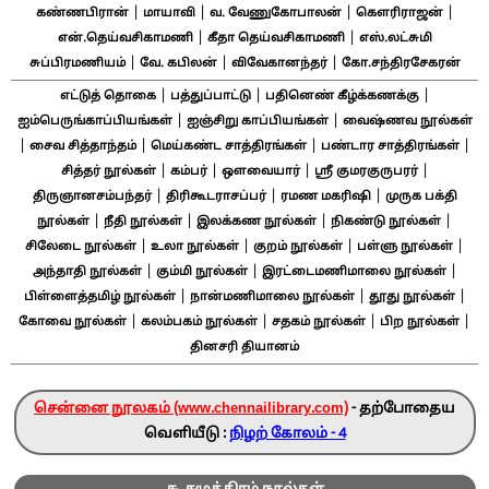
|
|
|
|
கண்ணபிரான்
மாயாவி
வ. வேணுகோபாலன்
கௌரிராஜன்
|
|
என்.தெய்வசிகாமணி
கீதா தெய்வசிகாமணி
எஸ்.லட்சுமி
|
|
|
சுப்பிரமணியம்
வே. கபிலன்
விவேகானந்தர்
கோ.சந்திரசேகரன்
|
|
|
எட்டுத் தொகை
பத்துப்பாட்டு
பதினெண் கீழ்க்கணக்கு
|
|
ஐம்பெருங்காப்பியங்கள்
ஐஞ்சிறு காப்பியங்கள்
வைஷ்ணவ நூல்கள்
|
|
|
|
சைவ சித்தாந்தம்
மெய்கண்ட சாத்திரங்கள்
பண்டார சாத்திரங்கள்
|
|
|
|
சித்தர் நூல்கள்
கம்பர்
ஔவையார்
ஸ்ரீ குமரகுருபரர்
|
|
|
திருஞானசம்பந்தர்
திரிகூடராசப்பர்
ரமண மகரிஷி
முருக பக்தி
|
|
|
|
நூல்கள்
நீதி நூல்கள்
இலக்கண நூல்கள்
நிகண்டு நூல்கள்
|
|
|
|
சிலேடை நூல்கள்
உலா நூல்கள்
குறம் நூல்கள்
பள்ளு நூல்கள்
|
|
|
அந்தாதி நூல்கள்
கும்மி நூல்கள்
இரட்டைமணிமாலை நூல்கள்
|
|
|
பிள்ளைத்தமிழ் நூல்கள்
நான்மணிமாலை நூல்கள்
தூது நூல்கள்
|
|
|
|
கோவை நூல்கள்
கலம்பகம் நூல்கள்
சதகம் நூல்கள்
பிற நூல்கள்
தினசரி தியானம்
சென்னை நூலகம் (www.chennailibrary.com)
- தற்போதைய
வெளியீடு :
நிழற் கோலம் - 4