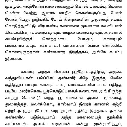
முழுமையாக உற்றுப் பார்த்தான். படர்ந்த மார்பும், விரிந்த
முகமும், அதற்கேற்ற கால் கைகளும் கொண்ட சுயம்பு, மெள்ள
மெள்ள வேற்று ஆளாக மாறிக் கொண்டிருப்பது போல்
தோன்றியது. ஒடுங்கிப் போய் நின்றவனின் முதுகைத் தட்டிக்
கொடுத்துவிட்டு, வீரபாண்டி கண்ணை மூடினான் கல்வியால்
கிடைக்கின்ற பம்மாத்தையும், ஊழல் பணத்தையும், அதனால்
சுயம்புவிற்குச் சொந்தமாகப் போகும், காரையும்
பங்களாவையும் கண்காட்சி வர்ணனை போல் சொல்லிக்
கொண்டிருந்தான். கண்ணைத் திறந்தால், அங்கே சுயம்பு
இல்லை.
சுயம்பு, அந்தச் சின்னப் பூந்தோட்டத்திற்கு அருகே
வந்துவிட்டான். பம்ப்செட் தண்ணீர் கீழே இருந்து மேலே
குதித்துப் பாயும் காரைச் சுவர் வாய்க்காலில் கால் பதித்த
படியே, மலர்க்கொடி பூத்தொடுப்பதைக் கண்டான். அங்கிருந்து
காற்று கொண்டு வந்த பூ வாசனை அவன் மூக்கைத்
துளைத்தது. மலர்க்கொடி கால்வாய் நீரைக் காலால் எற்றி
எற்றி அடித்தபடியே வாழை நாரில் பூத்தொடுத்தாள். அவன்
கண்ணில் படும்படியாய் அந்த மாலையைத் தூக்கிக்
காட்டினாள். அவன் வருவான் என்று முன்குவிந்தும்,