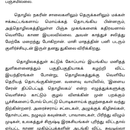
பஞ்சமில்லை.
தொழில் நகரின் சாலைகளிலும் தெருக்களிலும் மக்கள்
ஈக்கூட்டங்களாய் மொய்க்கத் தொடங்கிய பின்னரும்,
அத்தொழிலகத்திலுள்ள பிஞ்சு முகங்களைக் கதிரவனால்
வெளியே காண இயலவில்லை. அவன் காத்துச் சலித்து
மேற்கே மறைந்து போகிறான். மாசி மாதத்தின் பனி படரும்
குளிர்ச்சியுடன் இருள் தனது துகிலை விரிக்கிறது.
தொழிலகத்துள் கட்டுக் கோப்பாய் இயங்கிய மனிதத்
துளிகளனைத்தும் பகுதிபகுதியாகக் கழற்றி விட்ட
இயந்திரங்கள் போன்று, தொழிலகத்துக்கு வெளியே
தெரியத் தொடங்குகின்றன. வளைவு வாயிலில், 'இளைய
சேரன் திப்பெட்டித் தொழிலகம்' என்ற எழுத்துக்களுக்கு
வெளிச்சம் காட்டும் குழல் விளக்கின் முன் பறக்கும்
பூச்சிகளைப் போல் பொட்டு பொடிகளாய்க் குழந்தைகள் வந்து
நிற்கின்றனர். அரைச்சராய் சட்டைகள், அழுக்குக் கிழிசல்கள்,
தோள்பட்டை நழுவும் கவுன்கள், பாவாடைகள், பிரிந்து விழும்
முடிகள், உலகத்துச் சிருஷ்டி இரகசியங்கள் புரிந்து விட்டதால்
ஏற்பட்ட நாண முகிழ்ப்புக்களின் அடங்கி விட்ட சுவடில்லா