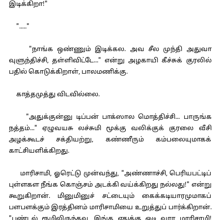
இடிக்கிறா!"
"....."
"நாங்க ஒண்ணும் இடிக்கல. அவ சீல முந்தி அதுவா
வுளுந்திச்சி, தள்ளிவிட்டே..." என்று அழகாயி கீச்சுக் குரலில்
பதில் கொடுக்கிறாள், பாலமணிக்கு.
காத்தமுத்து விடவில்லை.
"அதுக்குன்னு டிப்பன் பாக்ஸால மொத்திச்சி... பாருங்க
நத்தம்..." ஏழுவயசு லச்சுமி மூக்கு வலிக்குக் குரலை வீசி
அழக்கூடச் சக்தியற்று, கண்ணீரும் கம்பலையுமாகக்
காட்சியளிக்கிறது.
மாரிசாமி, ஓரெட்டு முன்வந்து, "அண்ணாச்சி, பெரியபட்டிப்
புள்ளகள நீங்க கொஞ்சம் அடக்கி வய்க்கிறது நல்லது!" என்று
கூறுகிறான். மினுமினுச் சட்டையும் கைக்கடியாரமுமாகப்
பளபளக்கும் இரத்தினம் மாரிசாமியை உறுத்துப் பார்க்கிறான்.
"பண்டல் ரூமிலிருந்தவ, இங்க எதுக்கு ஓடி வார மாரிசாமி!