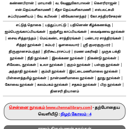
|
|
|
|
கண்ணபிரான்
மாயாவி
வ. வேணுகோபாலன்
கௌரிராஜன்
|
|
என்.தெய்வசிகாமணி
கீதா தெய்வசிகாமணி
எஸ்.லட்சுமி
|
|
|
சுப்பிரமணியம்
வே. கபிலன்
விவேகானந்தர்
கோ.சந்திரசேகரன்
|
|
|
எட்டுத் தொகை
பத்துப்பாட்டு
பதினெண் கீழ்க்கணக்கு
|
|
ஐம்பெருங்காப்பியங்கள்
ஐஞ்சிறு காப்பியங்கள்
வைஷ்ணவ நூல்கள்
|
|
|
|
சைவ சித்தாந்தம்
மெய்கண்ட சாத்திரங்கள்
பண்டார சாத்திரங்கள்
|
|
|
|
சித்தர் நூல்கள்
கம்பர்
ஔவையார்
ஸ்ரீ குமரகுருபரர்
|
|
|
திருஞானசம்பந்தர்
திரிகூடராசப்பர்
ரமண மகரிஷி
முருக பக்தி
|
|
|
|
நூல்கள்
நீதி நூல்கள்
இலக்கண நூல்கள்
நிகண்டு நூல்கள்
|
|
|
|
சிலேடை நூல்கள்
உலா நூல்கள்
குறம் நூல்கள்
பள்ளு நூல்கள்
|
|
|
அந்தாதி நூல்கள்
கும்மி நூல்கள்
இரட்டைமணிமாலை நூல்கள்
|
|
|
பிள்ளைத்தமிழ் நூல்கள்
நான்மணிமாலை நூல்கள்
தூது நூல்கள்
|
|
|
|
கோவை நூல்கள்
கலம்பகம் நூல்கள்
சதகம் நூல்கள்
பிற நூல்கள்
தினசரி தியானம்
சென்னை நூலகம் (www.chennailibrary.com)
- தற்போதைய
வெளியீடு :
நிழற் கோலம் - 4