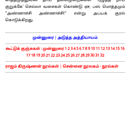
காத்தமுத்துவின் தாய் தலைமுறைகளை 'புழுத்த நாய்
குறுக்கே' செல்லா வசைகள் கொண்டு ஏச, பஸ் மொத்தமும்
"அண்ணாச்சி அண்ணாச்சி!" என்று அபயக் குரல்
கொடுக்கிறது.
முன்னுரை
|
அடுத்த அத்தியாயம்
கூட்டுக் குஞ்சுகள் :
முன்னுரை
1
2
3
4
5
6
7
8
9
10
11
12
13
14
15
16
17
18
19
20
21
22
23
24
25
26
27
28
29
30
31
32
ராஜம் கிருஷ்ணன் நூல்கள்
|
சென்னை நூலகம் - நூல்கள்