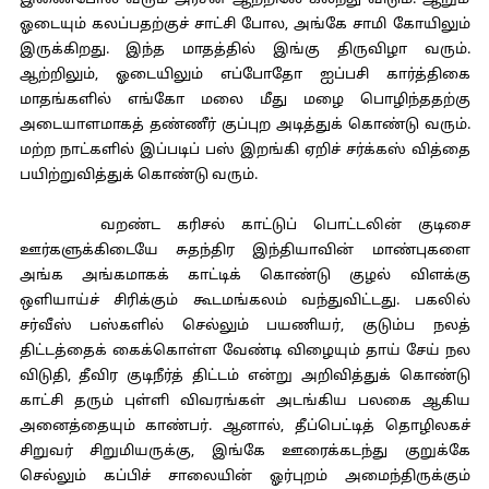
இணைபோல் வரும் அரசன் ஆற்றிலே கலந்து விடும். ஆறும்
ஓடையும் கலப்பதற்குச் சாட்சி போல, அங்கே சாமி கோயிலும்
இருக்கிறது. இந்த மாதத்தில் இங்கு திருவிழா வரும்.
ஆற்றிலும், ஓடையிலும் எப்போதோ ஐப்பசி கார்த்திகை
மாதங்களில் எங்கோ மலை மீது மழை பொழிந்ததற்கு
அடையாளமாகத் தண்ணீர் குப்புற அடித்துக் கொண்டு வரும்.
மற்ற நாட்களில் இப்படிப் பஸ் இறங்கி ஏறிச் சர்க்கஸ் வித்தை
பயிற்றுவித்துக் கொண்டு வரும்.
வறண்ட கரிசல் காட்டுப் பொட்டலின் குடிசை
ஊர்களுக்கிடையே சுதந்திர இந்தியாவின் மாண்புகளை
அங்க அங்கமாகக் காட்டிக் கொண்டு குழல் விளக்கு
ஒளியாய்ச் சிரிக்கும் கூடமங்கலம் வந்துவிட்டது. பகலில்
சர்வீஸ் பஸ்களில் செல்லும் பயணியர், குடும்ப நலத்
திட்டத்தைக் கைக்கொள்ள வேண்டி விழையும் தாய் சேய் நல
விடுதி, தீவிர குடிநீர்த் திட்டம் என்று அறிவித்துக் கொண்டு
காட்சி தரும் புள்ளி விவரங்கள் அடங்கிய பலகை ஆகிய
அனைத்தையும் காண்பர். ஆனால், தீப்பெட்டித் தொழிலகச்
சிறுவர் சிறுமியருக்கு, இங்கே ஊரைக்கடந்து குறுக்கே
செல்லும் கப்பிச் சாலையின் ஓர்புறம் அமைந்திருக்கும்