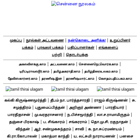
|
|
|
முகப்பு
நூல்கள் அட்டவணை
நன்கொடை அளிக்க!
உறுப்பினர்
|
|
|
பக்கம்
புரவலர் பக்கம்
பதிப்பாளர்கள்
எங்களைப்
|
பற்றி
தொடர்புக்கு
|
|
|
அகல்விளக்கு.காம்
அட்டவணை.காம்
சென்னைநெட்வொர்க்.காம்
|
|
|
டிரிப்டிராவல்டூர்.காம்
தமிழ்அகராதி.காம்
தமிழ்திரைஉலகம்.காம்
|
|
|
தேவிஸ்கார்னர்.காம்
தரணிஷ்.இன்
தரணிஷ்மார்ட்.காம்
கௌதம்பதிப்பகம்.காம்
|
|
|
கல்கி கிருஷ்ணமூர்த்தி
தீபம் நா. பார்த்தசாரதி
ராஜம் கிருஷ்ணன்
சு.
|
|
|
|
சமுத்திரம்
புதுமைப்பித்தன்
அறிஞர் அண்ணா
பாரதியார்
|
|
|
|
பாரதிதாசன்
மு.வரதராசனார்
ந.பிச்சமூர்த்தி
லா.ச.ராமாமிருதம்
|
|
|
|
தஞ்சை பிரகாஷ்
ப. சிங்காரம்
சங்கரராம்
தொ.மு.சி. ரகுநாதன்
|
|
|
|
விந்தன்
ஆர். சண்முகசுந்தரம்
சாவி
க. நா.சுப்ரமண்யம்
|
|
|
கி.ரா.கோபாலன்
மகாத்மா காந்தி
ய. லட்சுமி நாராயணன்
பனசை