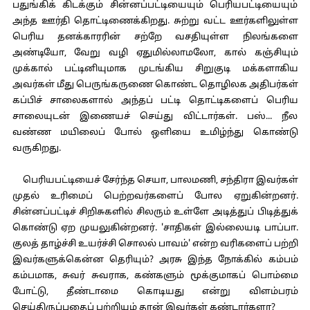
பதுங்கிக் கிடக்கும் சின்னப்பட்டியையும் பெரியபட்டியையும்
அந்த ஊர்தி தொட்டிணைக்கிறது. சுற்று வட்ட ஊர்களிலுள்ள
பெரிய தனக்காரரின் சற்றே வசதியுள்ள நிலங்களை
அண்டியோ, வேறு வழி ஏதுமில்லாமலோ, கால் கஞ்சியும்
முக்கால் பட்டினியுமாக முடங்கிய சிறுகுடி மக்களாகிய
அவர்கள் மீது பெருங்கருணை கொண்ட தொழிலக அதிபர்கள்
கப்பிச் சாலைகளால் அந்தப் பட்டி தொட்டிகளைப் பெரிய
சாலையுடன் இணையச் செய்து விட்டார்கள். பஸ்... நீல
வண்ண மயிலைப் போல் ஒளியை உமிழ்ந்து கொண்டு
வருகிறது.
பெரியபட்டியைச் சேர்ந்த செயா, பாலமணி, சந்திரா இவர்கள்
முதல் உரிமைப் பெற்றவர்களைப் போல ஏறுகின்றனர்.
சின்னப்பட்டிச் சிறிசுகளில் சிலரும் உள்ளே அடித்துப் பிடித்துக்
கொண்டு ஏற முயலுகின்றனர். 'சாதிகள் இல்லையடி பாப்பா.
குலத் தாழ்ச்சி உயர்ச்சி சொலல் பாவம்' என்ற வரிகளைப் பற்றி
இவர்களுக்கென்ன தெரியும்? அரசு இந்த நோக்கில் கம்பம்
கம்பமாக, சுவர் சுவராக, கண்களும் மூக்குமாகப் பொம்மை
போட்டு, தீண்டாமை கொடியது என்று விளம்பரம்
செய்திருப்பதைப் பற்றியும் தான் இவர்கள் கண்டார்களா?