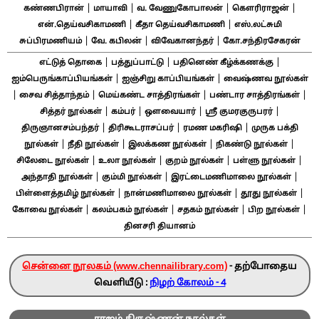
|
|
|
|
கண்ணபிரான்
மாயாவி
வ. வேணுகோபாலன்
கௌரிராஜன்
|
|
என்.தெய்வசிகாமணி
கீதா தெய்வசிகாமணி
எஸ்.லட்சுமி
|
|
|
சுப்பிரமணியம்
வே. கபிலன்
விவேகானந்தர்
கோ.சந்திரசேகரன்
|
|
|
எட்டுத் தொகை
பத்துப்பாட்டு
பதினெண் கீழ்க்கணக்கு
|
|
ஐம்பெருங்காப்பியங்கள்
ஐஞ்சிறு காப்பியங்கள்
வைஷ்ணவ நூல்கள்
|
|
|
|
சைவ சித்தாந்தம்
மெய்கண்ட சாத்திரங்கள்
பண்டார சாத்திரங்கள்
|
|
|
|
சித்தர் நூல்கள்
கம்பர்
ஔவையார்
ஸ்ரீ குமரகுருபரர்
|
|
|
திருஞானசம்பந்தர்
திரிகூடராசப்பர்
ரமண மகரிஷி
முருக பக்தி
|
|
|
|
நூல்கள்
நீதி நூல்கள்
இலக்கண நூல்கள்
நிகண்டு நூல்கள்
|
|
|
|
சிலேடை நூல்கள்
உலா நூல்கள்
குறம் நூல்கள்
பள்ளு நூல்கள்
|
|
|
அந்தாதி நூல்கள்
கும்மி நூல்கள்
இரட்டைமணிமாலை நூல்கள்
|
|
|
பிள்ளைத்தமிழ் நூல்கள்
நான்மணிமாலை நூல்கள்
தூது நூல்கள்
|
|
|
|
கோவை நூல்கள்
கலம்பகம் நூல்கள்
சதகம் நூல்கள்
பிற நூல்கள்
தினசரி தியானம்
சென்னை நூலகம் (www.chennailibrary.com)
- தற்போதைய
வெளியீடு :
நிழற் கோலம் - 4