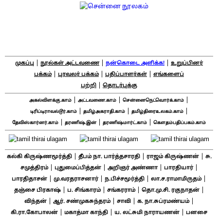
|
|
|
முகப்பு
நூல்கள் அட்டவணை
நன்கொடை அளிக்க!
உறுப்பினர்
|
|
|
பக்கம்
புரவலர் பக்கம்
பதிப்பாளர்கள்
எங்களைப்
|
பற்றி
தொடர்புக்கு
|
|
|
அகல்விளக்கு.காம்
அட்டவணை.காம்
சென்னைநெட்வொர்க்.காம்
|
|
|
டிரிப்டிராவல்டூர்.காம்
தமிழ்அகராதி.காம்
தமிழ்திரைஉலகம்.காம்
|
|
|
தேவிஸ்கார்னர்.காம்
தரணிஷ்.இன்
தரணிஷ்மார்ட்.காம்
கௌதம்பதிப்பகம்.காம்
|
|
|
கல்கி கிருஷ்ணமூர்த்தி
தீபம் நா. பார்த்தசாரதி
ராஜம் கிருஷ்ணன்
சு.
|
|
|
|
சமுத்திரம்
புதுமைப்பித்தன்
அறிஞர் அண்ணா
பாரதியார்
|
|
|
|
பாரதிதாசன்
மு.வரதராசனார்
ந.பிச்சமூர்த்தி
லா.ச.ராமாமிருதம்
|
|
|
|
தஞ்சை பிரகாஷ்
ப. சிங்காரம்
சங்கரராம்
தொ.மு.சி. ரகுநாதன்
|
|
|
|
விந்தன்
ஆர். சண்முகசுந்தரம்
சாவி
க. நா.சுப்ரமண்யம்
|
|
|
கி.ரா.கோபாலன்
மகாத்மா காந்தி
ய. லட்சுமி நாராயணன்
பனசை