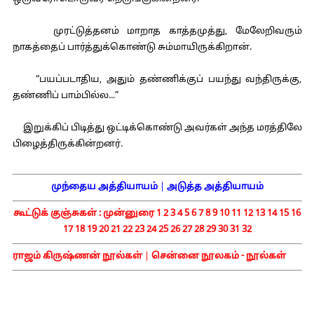
முரட்டுத்தனம் மாறாத காத்தமுத்து, மேலேறிவரும்
நாகத்தைப் பார்த்துக்கொண்டு சும்மாயிருக்கிறான்.
“பயப்படாதிய, அதும் தண்ணிக்குப் பயந்து வந்திருக்கு,
தண்ணிப் பாம்பில்ல...”
இறுக்கிப் பிடித்து ஒட்டிக்கொண்டு அவர்கள் அந்த மரத்திலே
பிழைத்திருக்கின்றனர்.
முந்தைய அத்தியாயம்
|
அடுத்த அத்தியாயம்
கூட்டுக் குஞ்சுகள் :
முன்னுரை
1
2
3
4
5
6
7
8
9
10
11
12
13
14
15
16
17
18
19
20
21
22
23
24
25
26
27
28
29
30
31
32
ராஜம் கிருஷ்ணன் நூல்கள்
|
சென்னை நூலகம் - நூல்கள்