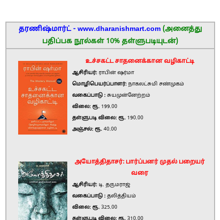
தரணிஷ்மார்ட் - www.dharanishmart.com
(அனைத்து
பதிப்பக நூல்கள் 10% தள்ளுபடியுடன்)
உச்சகட்ட சாதனைக்கான வழிகாட்டி
ஆசிரியர்:
ராபின் ஷர்மா
மொழிபெயர்ப்பாளர்:
நாகலட்சுமி சண்முகம்
வகைப்பாடு :
சுயமுன்னேற்றம்
விலை: ரூ.
199.00
தள்ளுபடி விலை: ரூ.
190.00
அஞ்சல்: ரூ.
40.00
அயோத்திதாசர்: பார்ப்பனர் முதல் பறையர்
வரை
ஆசிரியர்:
டி. தருமராஜ்
வகைப்பாடு :
தலித்தியம்
விலை: ரூ.
325.00
தள்ளுபடி விலை: ரூ.
310.00