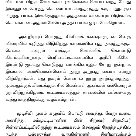
விட்டான். பிறகு சோளக்காட்டில் வேலை செய்ய வந்த போது
இவனுடன் சேர்ந்து கொண்டாள். காத்தமுத்து கருப்பனுக்குப்
பிறந்த பயல். இங்கிருந்தால் அத்தனை காசையும் பிடுங்கிக்
கொள்வான். அதனாலேயே அந்தப் பயல் ஓடிப் போகிறான்...
அன்றிரவுப் பொழுது, சினிமாக் கனவுகளுடன் வெகு
விரைவில் கழிந்து விடுகிறது. காலையில் புது நகரத்துக்குச்
செல்ல, பலரும் சாக்குச் சொல்லிக் கொண்டு
கிளம்புகின்றனர். பெரியபட்டிக்கடையில் அரிசி கிலோ
இரண்டு ஐம்பது கொடுத்து வாங்கினாலும் சோறு நன்றாக
இல்லை. மண்ணெண்ணெய் நூறு அறுபது பைசா என்று
விற்கிறார்கள். புது நகரம் போனால் நூறு நாற்பத்தைந்து,
ஐம்பதுக்குக் கிடைக்கும். சில பெண்கள் ஆண்கள் எல்லோரும்
ஞாயிற்றுக்கிழமை கூடமங்கலத்துச் சாலையில் பஸ்ஸுக்கு
வந்து காத்திருப்பது வழக்கம்தான்.
முடிசீவி, முகம் கழுவிப் பொட்டு வைத்து, வேறு உடை
அணிந்து, மம்முட்டியானின் பின் சிறுவர் சிறுமியர்
சின்னப்பட்டியிலிருந்து கூடமங்கலம் செல்லும் நேர்த்தடத்தில்
நடந்து பஸ்ஸுக்கு வருகின்றனர். சினிமாவுக்கும்