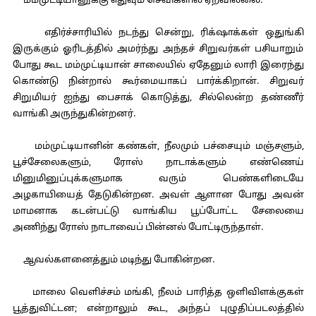
மம்முட்டியானுக்கு எதுவும் செவிகளில் ஏறவில்லை.
எதிர்ச்சாரியில் நடந்து சென்று, ரிக்‌ஷாக்கள் ஒதுங்கி
இருக்கும் ஓரிடத்தில் அமர்ந்து அந்தச் சிறுவர்கள் பசியாறும்
போது கூட மம்முட்டியான் சாலையில் ஏதேனும் லாரி இரைந்து
கொண்டு நின்றால் கூர்மையாகப் பார்க்கிறான். சிறுவர்
சிறுமியர் ஐந்து பைசாக் கொடுத்து, சில்லென்ற தண்ணீர்
வாங்கி அருந்துகின்றனர்.
மம்முட்டியானின் கண்கள், நீலமும் பச்சையும் மஞ்சளும்,
பூச்சேலைகளும், ரோஸ் நாடாக்களும் எண்ணெய்
மினுமினுப்புக்களுமாக வரும் பெண்களிடையே
அழகாயியைத் தேடுகின்றன. அவள் ஆளான போது அவன்
மாமனாக கடன்பட்டு வாங்கிய பூப்போட்ட சேலையை
அணிந்து ரோஸ் நாடாவைப் பின்னல் போட்டிருந்தாள்.
ஆவல்களனைத்தும் மடிந்து போகின்றன.
மாலை வெளிச்சம் மங்கி, நீலம் பாரித்த ஒளிவிளக்குகள்
பூத்துவிட்டன; என்றாலும் கூட, அந்தப் புழுதிப்படலத்தில்