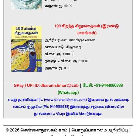
அஞ்சல்: ரூ.
40.00
100 சிறந்த சிறுகதைகள் (இரண்டு
பாகங்கள்)
ஆசிரியர்:
எஸ். ராமகிருஷ்ணன்
வகைப்பாடு :
சிறுகதை
விலை: ரூ.
1100.00
தள்ளுபடி விலை: ரூ.
990.00
அஞ்சல்: ரூ.
0.00
GPay / UPI ID: dharanishmart@cub
|
பேசி: +91-9444086888
(Whatsapp)
எமது தரணிஷ்மார்ட் (www.dharanishmart.com) இணைய நூல் அங்காடி
வாட்சப் குழுவில் (Ph: 9444086888) இணைந்து சலுகை விலையில்
நூல்களைப் பெற இங்கே சொடுக்கவும்.
2026
©
சென்னைநூலகம்.காம் |
பொறுப்பாகாமை அறிவிப்பு
|