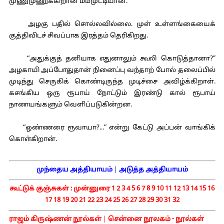
முணுமுணுக்கிறான் மம்முட்டியான்.
அழகு பதில் சொல்லவில்லை. முள் உள்ளங்கையைக்
குத்திவிடச் சிவப்பாக இரத்தம் தெரிகிறது.
“அதுக்குத் தனியாக எதுனாலும் கூலி கொடுத்தானா?”
அழகாயி அப்போதுதான் நினைப்பு வந்தாற் போல் தலைப்பில்
முடிந்து செருகிக் கொண்டிருந்த முடிச்சை அவிழ்க்கிறாள்.
கசங்கிய ஒரு ரூபாய் நோட்டும் இரண்டு கால் ரூபாய்
நாணயங்களும் வெளிப்படுகின்றன.
“ஒண்ணரை ரூவாயா?...” என்று கேட்டு அப்பன் வாங்கிக்
கொள்கிறான்.
முந்தைய அத்தியாயம்
|
அடுத்த அத்தியாயம்
கூட்டுக் குஞ்சுகள் :
முன்னுரை
1
2
3
4
5
6
7
8
9
10
11
12
13
14
15
16
17
18
19
20
21
22
23
24
25
26
27
28
29
30
31
32
ராஜம் கிருஷ்ணன் நூல்கள்
|
சென்னை நூலகம் - நூல்கள்