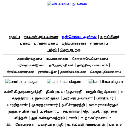
|
|
|
முகப்பு
நூல்கள் அட்டவணை
நன்கொடை அளிக்க!
உறுப்பினர்
|
|
|
பக்கம்
புரவலர் பக்கம்
பதிப்பாளர்கள்
எங்களைப்
|
பற்றி
தொடர்புக்கு
|
|
|
அகல்விளக்கு.காம்
அட்டவணை.காம்
சென்னைநெட்வொர்க்.காம்
|
|
|
டிரிப்டிராவல்டூர்.காம்
தமிழ்அகராதி.காம்
தமிழ்திரைஉலகம்.காம்
|
|
|
தேவிஸ்கார்னர்.காம்
தரணிஷ்.இன்
தரணிஷ்மார்ட்.காம்
கௌதம்பதிப்பகம்.காம்
|
|
|
கல்கி கிருஷ்ணமூர்த்தி
தீபம் நா. பார்த்தசாரதி
ராஜம் கிருஷ்ணன்
சு.
|
|
|
|
சமுத்திரம்
புதுமைப்பித்தன்
அறிஞர் அண்ணா
பாரதியார்
|
|
|
|
பாரதிதாசன்
மு.வரதராசனார்
ந.பிச்சமூர்த்தி
லா.ச.ராமாமிருதம்
|
|
|
|
தஞ்சை பிரகாஷ்
ப. சிங்காரம்
சங்கரராம்
தொ.மு.சி. ரகுநாதன்
|
|
|
|
விந்தன்
ஆர். சண்முகசுந்தரம்
சாவி
க. நா.சுப்ரமண்யம்
|
|
|
கி.ரா.கோபாலன்
மகாத்மா காந்தி
ய. லட்சுமி நாராயணன்
பனசை