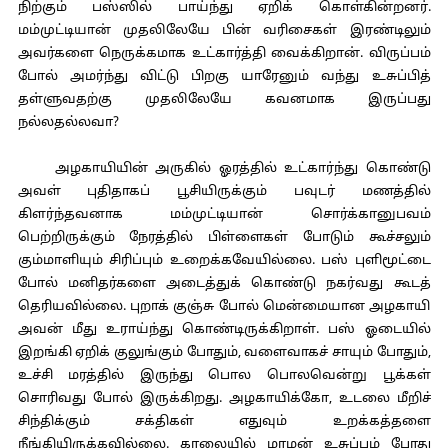
நிற்கும் பஸ்ஸில் பாய்ந்து ஏறிக் கொள்கின்றனர்.
மம்முட்டியான் முதலிலேயே பின் வரிசைகள் இரண்டிலும்
அவர்களை நெருக்கமாக உட்கார்த்தி வைக்கிறான். விருப்பம்
போல் அமர்ந்து விட்டு பிறகு யாரேனும் வந்து உசுப்பித்
தள்ளுவதற்கு முதலிலேயே கவனமாக இருப்பது
நல்லதல்லவா?
அழகாயியின் அருகில் ஓரத்தில் உட்கார்ந்து கொண்டு
அவள் புதிதாகப் பூசியிருக்கும் பவுடர் மணத்தில்
கிளர்ந்தவனாக மம்முட்டியான் சொர்க்கானுபவம்
பெற்றிருக்கும் நேரத்தில் பிள்ளைகள் போடும் கூச்சலும்
கும்மாளியும் சிரிப்பும் உறைக்கவேயில்லை. பஸ் புளிமூட்டை
போல் மனிதர்களை அடைத்துக் கொண்டு நகர்வது கூடத்
தெரியவில்லை. புறாக் குஞ்சு போல் மென்மையான அழகாயி
அவன் மீது உராய்ந்து கொண்டிருக்கிறாள். பஸ் ஓடையில்
இறங்கி ஏறிக் குலுங்கும் போதும், வளைவாகச் சாயும் போதும்,
உச்சி மரத்தில் இருந்து பொல பொலவென்று பூக்கள்
சொரிவது போல் இருக்கிறது. அழகாயிக்கோ, உடலை மீறிச்
சிந்திக்கும் சக்திகள் எதுவும் உறக்கத்தளை
நீங்கியிருக்கவில்லை. காலையில் மாமன் உசுப்பும் போது