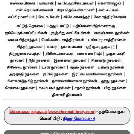
|
|
|
|
கண்ணபிரான்
மாயாவி
வ. வேணுகோபாலன்
கௌரிராஜன்
|
|
என்.தெய்வசிகாமணி
கீதா தெய்வசிகாமணி
எஸ்.லட்சுமி
|
|
|
சுப்பிரமணியம்
வே. கபிலன்
விவேகானந்தர்
கோ.சந்திரசேகரன்
|
|
|
எட்டுத் தொகை
பத்துப்பாட்டு
பதினெண் கீழ்க்கணக்கு
|
|
ஐம்பெருங்காப்பியங்கள்
ஐஞ்சிறு காப்பியங்கள்
வைஷ்ணவ நூல்கள்
|
|
|
|
சைவ சித்தாந்தம்
மெய்கண்ட சாத்திரங்கள்
பண்டார சாத்திரங்கள்
|
|
|
|
சித்தர் நூல்கள்
கம்பர்
ஔவையார்
ஸ்ரீ குமரகுருபரர்
|
|
|
திருஞானசம்பந்தர்
திரிகூடராசப்பர்
ரமண மகரிஷி
முருக பக்தி
|
|
|
|
நூல்கள்
நீதி நூல்கள்
இலக்கண நூல்கள்
நிகண்டு நூல்கள்
|
|
|
|
சிலேடை நூல்கள்
உலா நூல்கள்
குறம் நூல்கள்
பள்ளு நூல்கள்
|
|
|
அந்தாதி நூல்கள்
கும்மி நூல்கள்
இரட்டைமணிமாலை நூல்கள்
|
|
|
பிள்ளைத்தமிழ் நூல்கள்
நான்மணிமாலை நூல்கள்
தூது நூல்கள்
|
|
|
|
கோவை நூல்கள்
கலம்பகம் நூல்கள்
சதகம் நூல்கள்
பிற நூல்கள்
தினசரி தியானம்
சென்னை நூலகம் (www.chennailibrary.com)
- தற்போதைய
வெளியீடு :
நிழற் கோலம் - 4