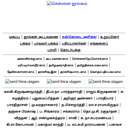
|
|
|
முகப்பு
நூல்கள் அட்டவணை
நன்கொடை அளிக்க!
உறுப்பினர்
|
|
|
பக்கம்
புரவலர் பக்கம்
பதிப்பாளர்கள்
எங்களைப்
|
பற்றி
தொடர்புக்கு
|
|
|
அகல்விளக்கு.காம்
அட்டவணை.காம்
சென்னைநெட்வொர்க்.காம்
|
|
|
டிரிப்டிராவல்டூர்.காம்
தமிழ்அகராதி.காம்
தமிழ்திரைஉலகம்.காம்
|
|
|
தேவிஸ்கார்னர்.காம்
தரணிஷ்.இன்
தரணிஷ்மார்ட்.காம்
கௌதம்பதிப்பகம்.காம்
|
|
|
கல்கி கிருஷ்ணமூர்த்தி
தீபம் நா. பார்த்தசாரதி
ராஜம் கிருஷ்ணன்
சு.
|
|
|
|
சமுத்திரம்
புதுமைப்பித்தன்
அறிஞர் அண்ணா
பாரதியார்
|
|
|
|
பாரதிதாசன்
மு.வரதராசனார்
ந.பிச்சமூர்த்தி
லா.ச.ராமாமிருதம்
|
|
|
|
தஞ்சை பிரகாஷ்
ப. சிங்காரம்
சங்கரராம்
தொ.மு.சி. ரகுநாதன்
|
|
|
|
விந்தன்
ஆர். சண்முகசுந்தரம்
சாவி
க. நா.சுப்ரமண்யம்
|
|
|
கி.ரா.கோபாலன்
மகாத்மா காந்தி
ய. லட்சுமி நாராயணன்
பனசை