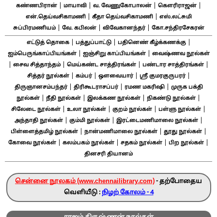
|
|
|
|
கண்ணபிரான்
மாயாவி
வ. வேணுகோபாலன்
கௌரிராஜன்
|
|
என்.தெய்வசிகாமணி
கீதா தெய்வசிகாமணி
எஸ்.லட்சுமி
|
|
|
சுப்பிரமணியம்
வே. கபிலன்
விவேகானந்தர்
கோ.சந்திரசேகரன்
|
|
|
எட்டுத் தொகை
பத்துப்பாட்டு
பதினெண் கீழ்க்கணக்கு
|
|
ஐம்பெருங்காப்பியங்கள்
ஐஞ்சிறு காப்பியங்கள்
வைஷ்ணவ நூல்கள்
|
|
|
|
சைவ சித்தாந்தம்
மெய்கண்ட சாத்திரங்கள்
பண்டார சாத்திரங்கள்
|
|
|
|
சித்தர் நூல்கள்
கம்பர்
ஔவையார்
ஸ்ரீ குமரகுருபரர்
|
|
|
திருஞானசம்பந்தர்
திரிகூடராசப்பர்
ரமண மகரிஷி
முருக பக்தி
|
|
|
|
நூல்கள்
நீதி நூல்கள்
இலக்கண நூல்கள்
நிகண்டு நூல்கள்
|
|
|
|
சிலேடை நூல்கள்
உலா நூல்கள்
குறம் நூல்கள்
பள்ளு நூல்கள்
|
|
|
அந்தாதி நூல்கள்
கும்மி நூல்கள்
இரட்டைமணிமாலை நூல்கள்
|
|
|
பிள்ளைத்தமிழ் நூல்கள்
நான்மணிமாலை நூல்கள்
தூது நூல்கள்
|
|
|
|
கோவை நூல்கள்
கலம்பகம் நூல்கள்
சதகம் நூல்கள்
பிற நூல்கள்
தினசரி தியானம்
சென்னை நூலகம் (www.chennailibrary.com)
- தற்போதைய
வெளியீடு :
நிழற் கோலம் - 4