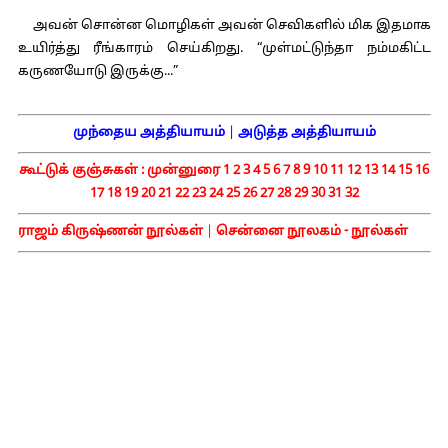
அவன் சொன்ன மொழிகள் அவன் செவிகளில் மிக இதமாக
உயிர்த்து ரீங்காரம் செய்கிறது. “முள்மட்டுந்தா நம்மகிட்ட
கருணயோடு இருக்கு...”
முந்தைய அத்தியாயம்
|
அடுத்த அத்தியாயம்
கூட்டுக் குஞ்சுகள் :
முன்னுரை
1
2
3
4
5
6
7
8
9
10
11
12
13
14
15
16
17
18
19
20
21
22
23
24
25
26
27
28
29
30
31
32
ராஜம் கிருஷ்ணன் நூல்கள்
|
சென்னை நூலகம் - நூல்கள்