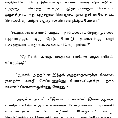
எத்தினியோ பேரு இங்ஙனதா காச்சல் வந்தாலும் கடுப்பு
வந்தாலும் கெடந்து சாவுறம். இதுவரய்க்கும் யேசம்மா
ஒருத்திதா... அது புருசனும் கொஞ்சம் முனஞ்சி மானேசர்ட்ட
சொல்லி, ஏற்பாடு செஞ்சதால கொண்டுட்டுப் போனா.”
“சம்முக அண்ணாச்சி வருவா. நாமெல்லாம் சேந்து முதல்ல
பஞ்சாயத்துல ஒரு ரோடு போட்டு, தண்ணிக்கு வழி
பண்ணுவம் - சம்முக அண்ணாச்சி தெரியுமில்ல?”
“தெரியும். அவரு மகதான மாச்சஸ் முதலாளியக்
கட்டிருக்கு?”
“ஆமாம். அந்தம்மா இந்தக் குழந்தைகளுக்கு வேலை
குறைச்சு, வசதி செய்யணும்னு போராடிட்டிருக்கு... நாம
எல்லாம் மொள்ள ஒண்ணு சேரணும்...”
“அதுக்கு அவன் விடுவானா? எல்லாம் இங்க ஆளுக
வச்சிருப்பா! நீங்க இங்க உக்காந்து பேசுறீங்கன்னா, நாளக்கி
எம்பொட்டியக் கூடவே கழிச்சிப் போடுவா!” என்று
தெரிவிக்கிறாள் செவந்தி. அவன் அன்று அங்கேயே உணவு