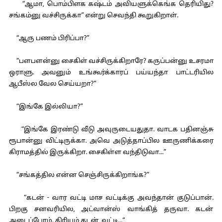
“ஆமா, பொம்பிளக கஷ்டம் அவியளுக்கெங்க தெரியிது?
சங்கம்னு வச்சிருக்கா” என்று செவந்தி கூறுகிறாள்.
“ஆரு பணம் பிரிப்பா?”
“பளபளன்னு சைகிள் வச்சிருக்கிறாரே? கருப்பன்னு உசரமா
ஒராளு. அவனும் உங்கூர்க்காரப் பய்யந்தா பாட்டரியில
ஆபீஸ்ல வேல செய்யறா?”
“இங்கே இல்லியா?”
“இங்கே இரண்டு வீடு அவுருடையதுதா. வாடக பதினஞ்சு
ரூபான்னு விட்டிருக்கா. அவெ அடுத்தாப்பில ஊருணிக்கரை
கிராமத்தில் இருக்கிறா. சைகிள்ள வந்திடுவா...”
“சங்கத்தில என்ன செஞ்சிருக்கிறாங்க?”
“கடன் - வார வட்டி மாச வட்டிக்கு அவந்தான் குடுப்பான்.
பிறகு சனவரியில, அட்வான்ஸ் வாங்கித் தருவா. கடன்
அடைப்போம். திரியும் கடன், வட்டி...”