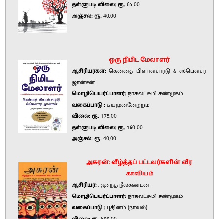
தள்ளுபடி விலை: ரூ.
65.00
அஞ்சல்: ரூ.
40.00
ஒரு நிமிட மேலாளர்
ஆசிரியர்கள்:
கென்னத் பிளான்சார்டு & ஸ்பென்சர்
ஜான்சன்
மொழிபெயர்ப்பாளர்:
நாகலட்சுமி சண்முகம்
வகைப்பாடு :
சுயமுன்னேற்றம்
விலை: ரூ.
175.00
தள்ளுபடி விலை: ரூ.
160.00
அஞ்சல்: ரூ.
40.00
அசுரன்: வீழ்த்தப் பட்டவர்களின் வீர
காவியம்
ஆசிரியர்:
ஆனந்த் நீலகண்டன்
மொழிபெயர்ப்பாளர்:
நாகலட்சுமி சண்முகம்
வகைப்பாடு :
புதினம் (நாவல்)