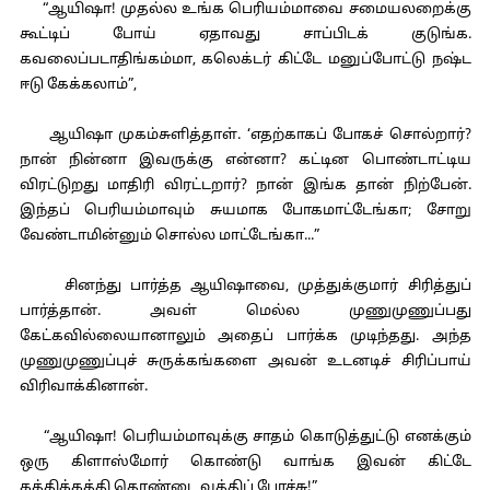
“ஆயிஷா! முதல்ல உங்க பெரியம்மாவை சமையலறைக்கு
கூட்டிப் போய் ஏதாவது சாப்பிடக் குடுங்க.
கவலைப்படாதிங்கம்மா, கலெக்டர் கிட்டே மனுப்போட்டு நஷ்ட
ஈடு கேக்கலாம்”,
ஆயிஷா முகம்சுளித்தாள். ‘எதற்காகப் போகச் சொல்றார்?
நான் நின்னா இவருக்கு என்னா? கட்டின பொண்டாட்டிய
விரட்டுறது மாதிரி விரட்டறார்? நான் இங்க தான் நிற்பேன்.
இந்தப் பெரியம்மாவும் சுயமாக போகமாட்டேங்கா; சோறு
வேண்டாமின்னும் சொல்ல மாட்டேங்கா...”
சினந்து பார்த்த ஆயிஷாவை, முத்துக்குமார் சிரித்துப்
பார்த்தான். அவள் மெல்ல முணுமுணுப்பது
கேட்கவில்லையானாலும் அதைப் பார்க்க முடிந்தது. அந்த
முணுமுணுப்புச் சுருக்கங்களை அவன் உடனடிச் சிரிப்பாய்
விரிவாக்கினான்.
“ஆயிஷா! பெரியம்மாவுக்கு சாதம் கொடுத்துட்டு எனக்கும்
ஒரு கிளாஸ்மோர் கொண்டு வாங்க இவன் கிட்டே
கத்திக்கத்தி தொண்டை வத்திப் போச்சு!”