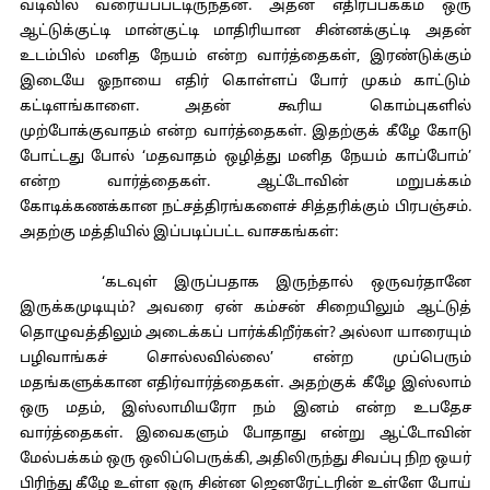
வடிவில் வரையப்பட்டிருந்தன. அதன் எதிர்ப்பக்கம் ஒரு
ஆட்டுக்குட்டி மான்குட்டி மாதிரியான சின்னக்குட்டி அதன்
உடம்பில் மனித நேயம் என்ற வார்த்தைகள், இரண்டுக்கும்
இடையே ஓநாயை எதிர் கொள்ளப் போர் முகம் காட்டும்
கட்டிளங்காளை. அதன் கூரிய கொம்புகளில்
முற்போக்குவாதம் என்ற வார்த்தைகள். இதற்குக் கீழே கோடு
போட்டது போல் ‘மதவாதம் ஒழித்து மனித நேயம் காப்போம்’
என்ற வார்த்தைகள். ஆட்டோவின் மறுபக்கம்
கோடிக்கணக்கான நட்சத்திரங்களைச் சித்தரிக்கும் பிரபஞ்சம்.
அதற்கு மத்தியில் இப்படிப்பட்ட வாசகங்கள்:
‘கடவுள் இருப்பதாக இருந்தால் ஒருவர்தானே
இருக்கமுடியும்? அவரை ஏன் கம்சன் சிறையிலும் ஆட்டுத்
தொழுவத்திலும் அடைக்கப் பார்க்கிறீர்கள்? அல்லா யாரையும்
பழிவாங்கச் சொல்லவில்லை’ என்ற முப்பெரும்
மதங்களுக்கான எதிர்வார்த்தைகள். அதற்குக் கீழே இஸ்லாம்
ஒரு மதம், இஸ்லாமியரோ நம் இனம் என்ற உபதேச
வார்த்தைகள். இவைகளும் போதாது என்று ஆட்டோவின்
மேல்பக்கம் ஒரு ஒலிப்பெருக்கி, அதிலிருந்து சிவப்பு நிற ஒயர்
பிரிந்து கீழே உள்ள ஒரு சின்ன ஜெனரேட்டரின் உள்ளே போய்