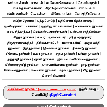
|
|
|
|
கண்ணபிரான்
மாயாவி
வ. வேணுகோபாலன்
கௌரிராஜன்
|
|
என்.தெய்வசிகாமணி
கீதா தெய்வசிகாமணி
எஸ்.லட்சுமி
|
|
|
சுப்பிரமணியம்
வே. கபிலன்
விவேகானந்தர்
கோ.சந்திரசேகரன்
|
|
|
எட்டுத் தொகை
பத்துப்பாட்டு
பதினெண் கீழ்க்கணக்கு
|
|
ஐம்பெருங்காப்பியங்கள்
ஐஞ்சிறு காப்பியங்கள்
வைஷ்ணவ நூல்கள்
|
|
|
|
சைவ சித்தாந்தம்
மெய்கண்ட சாத்திரங்கள்
பண்டார சாத்திரங்கள்
|
|
|
|
சித்தர் நூல்கள்
கம்பர்
ஔவையார்
ஸ்ரீ குமரகுருபரர்
|
|
|
திருஞானசம்பந்தர்
திரிகூடராசப்பர்
ரமண மகரிஷி
முருக பக்தி
|
|
|
|
நூல்கள்
நீதி நூல்கள்
இலக்கண நூல்கள்
நிகண்டு நூல்கள்
|
|
|
|
சிலேடை நூல்கள்
உலா நூல்கள்
குறம் நூல்கள்
பள்ளு நூல்கள்
|
|
|
அந்தாதி நூல்கள்
கும்மி நூல்கள்
இரட்டைமணிமாலை நூல்கள்
|
|
|
பிள்ளைத்தமிழ் நூல்கள்
நான்மணிமாலை நூல்கள்
தூது நூல்கள்
|
|
|
|
கோவை நூல்கள்
கலம்பகம் நூல்கள்
சதகம் நூல்கள்
பிற நூல்கள்
தினசரி தியானம்
சென்னை நூலகம் (www.chennailibrary.com)
- தற்போதைய
வெளியீடு :
நிழற் கோலம் - 4