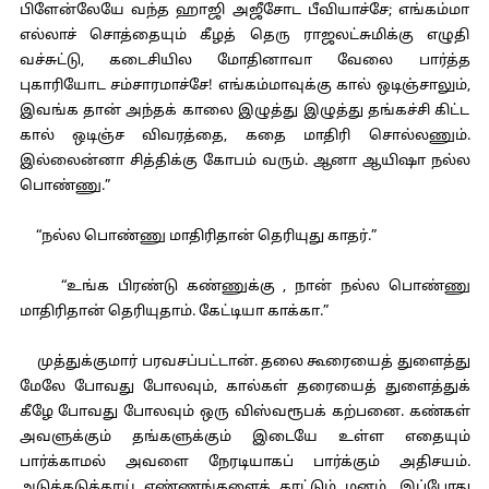
பிளேன்லேயே வந்த ஹாஜி அஜீசோட பீவியாச்சே; எங்கம்மா
எல்லாச் சொத்தையும் கீழத் தெரு ராஜலட்சுமிக்கு எழுதி
வச்சுட்டு, கடைசியில மோதினாவா வேலை பார்த்த
புகாரியோட சம்சாரமாச்சே! எங்கம்மாவுக்கு கால் ஒடிஞ்சாலும்,
இவங்க தான் அந்தக் காலை இழுத்து இழுத்து தங்கச்சி கிட்ட
கால் ஒடிஞ்ச விவரத்தை, கதை மாதிரி சொல்லணும்.
இல்லைன்னா சித்திக்கு கோபம் வரும். ஆனா ஆயிஷா நல்ல
பொண்ணு.”
“நல்ல பொண்ணு மாதிரிதான் தெரியுது காதர்.”
“உங்க பிரண்டு கண்ணுக்கு , நான் நல்ல பொண்ணு
மாதிரிதான் தெரியுதாம். கேட்டியா காக்கா.”
முத்துக்குமார் பரவசப்பட்டான். தலை கூரையைத் துளைத்து
மேலே போவது போலவும், கால்கள் தரையைத் துளைத்துக்
கீழே போவது போலவும் ஒரு விஸ்வரூபக் கற்பனை. கண்கள்
அவளுக்கும் தங்களுக்கும் இடையே உள்ள எதையும்
பார்க்காமல் அவளை நேரடியாகப் பார்க்கும் அதிசயம்.
அடுக்கடுக்காய் எண்ணங்களைக் காட்டும் மனம். இப்போது