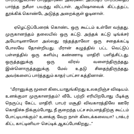
பார்ப்பதுபோல் பார்த்தார்கள் அவர்கள். அப்படிப் பார்ப்பதைப்
பார்த்த நசீமா பயந்து விட்டாள். ஆயிஷாவைக் கிட்டத்தட்ட
தூக்கிக் கொண்டே அடுத்த அறைக்குள் ஓடினாள்.
ஏழெட்டுப்பேரைக் கொண்ட ஒரு கூட்டம் உள்ளே வந்தது.
முருகானந்தம் தலையில் ஒரு கட்டு. அந்தக் கட்டு டிங்க்சர்
அயோடினாலோ அல்லது ரத்தத்தாலோ ஒரு சதைக்கட்டி
போலவே தோன்றியது. மீரான் கழுத்தில் பட்ட வெட்டுப்
பள்ளத்தில் ஒரு களிம்பு கண்ணாடி மாதிரி பளித்சிட்டது.
ஒருத்தனுக்கு ஒரு விரல் வளைந்திருந்தது.
இன்னொருத்தனுக்கு மேல் உதடு சிதைந்திருந்தது.
அவர்களைப் பார்த்ததும் காதர் பாட்சா கத்தினான்.
“மீரானுக்கு மூளை கிடையாதுங்கிறது உலகறிஞ்ச விஷயம்.
உனக்குமா முருகானந்தம்? வீடே பற்றி எரியிறபோது பீடிக்கு
நெருப்பு கேட்ட மாதிரி. பாபர் மசூதி விவகாரத்திலே ஊரே
கொதிச்சு நிக்கும்போது, நீ குறைந்த பட்ச சம்பளத்திற்கு கூட்டம்
போட்டியாக்கும்? உனக்கு வேற நாள் கிடைக்கலையா? டாக்டர்
கிட்ட காட்டினியா- செப்டிக் ஆகப்போகிறது...”