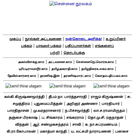
|
|
|
முகப்பு
நூல்கள் அட்டவணை
நன்கொடை அளிக்க!
உறுப்பினர்
|
|
|
பக்கம்
புரவலர் பக்கம்
பதிப்பாளர்கள்
எங்களைப்
|
பற்றி
தொடர்புக்கு
|
|
|
அகல்விளக்கு.காம்
அட்டவணை.காம்
சென்னைநெட்வொர்க்.காம்
|
|
|
டிரிப்டிராவல்டூர்.காம்
தமிழ்அகராதி.காம்
தமிழ்திரைஉலகம்.காம்
|
|
|
தேவிஸ்கார்னர்.காம்
தரணிஷ்.இன்
தரணிஷ்மார்ட்.காம்
கௌதம்பதிப்பகம்.காம்
|
|
|
கல்கி கிருஷ்ணமூர்த்தி
தீபம் நா. பார்த்தசாரதி
ராஜம் கிருஷ்ணன்
சு.
|
|
|
|
சமுத்திரம்
புதுமைப்பித்தன்
அறிஞர் அண்ணா
பாரதியார்
|
|
|
|
பாரதிதாசன்
மு.வரதராசனார்
ந.பிச்சமூர்த்தி
லா.ச.ராமாமிருதம்
|
|
|
|
தஞ்சை பிரகாஷ்
ப. சிங்காரம்
சங்கரராம்
தொ.மு.சி. ரகுநாதன்
|
|
|
|
விந்தன்
ஆர். சண்முகசுந்தரம்
சாவி
க. நா.சுப்ரமண்யம்
|
|
|
கி.ரா.கோபாலன்
மகாத்மா காந்தி
ய. லட்சுமி நாராயணன்
பனசை