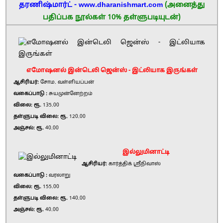
தரணிஷ்மார்ட் - www.dharanishmart.com
(அனைத்து
பதிப்பக நூல்கள் 10% தள்ளுபடியுடன்)
எமோஷனல் இன்டெலி ஜென்ஸ் - இட்லியாக இருங்கள்
ஆசிரியர்:
சோம. வள்ளியப்பன்
வகைப்பாடு :
சுயமுன்னேற்றம்
விலை: ரூ.
135.00
தள்ளுபடி விலை: ரூ.
120.00
அஞ்சல்: ரூ.
40.00
இல்லுமினாட்டி
ஆசிரியர்:
கார்த்திக் ஸ்ரீநிவாஸ்
வகைப்பாடு :
வரலாறு
விலை: ரூ.
155.00
தள்ளுபடி விலை: ரூ.
140.00
அஞ்சல்: ரூ.
40.00