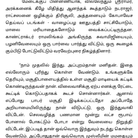
மேடைக்குப் பின்னணியாக, வில்லேந்தும் ஸ்ரீராமர்,
அரக்கனைக் கீழே மிதித்து ஆனந்தக் கூத்தாடும் நடராஜர்,
ராட்சஸனை ஒழிக்கும் திரிசூலி, அத்தனையும் கோபாவேச
தெய்வப் படங்கள் - வாழைப்பழ ஊதுபத்தி சாட்சியோடும்,
மாலை மரியாதைகளோடும் வைக்கப்பட்டிருந்தன.
காண்ட்ராக்டர் ராமலிங்கம் அங்கிருந்த சுவாமிஜியையும்,
பழனிவேலையும் ஒரு பார்வை பார்த்து விட்டும், ஒரு கூழைக்
கும்பிடு போட்டுவிட்டும் வரவேற்புரை நிகழ்த்தினார்.
“நாம் முதலில் இந்து. அப்புறம்தான் மனிதன். இதை
எல்லோரும் புரிந்து கொள்ள வேண்டும். உங்களுக்கே
தெரியும், மசூதிபாளையத்தில் உள்ள மசூதி மாடியைக் கட்டிக்
கொண்டிருந்தவன் நான். விலைவாசிக்கு ஏற்ப எனக்கு ரேட்டை
கூட்டிக் கொடுப்பதாகக் கூடச் சொன்னார்கள். ஆனால்
எப்போது பாபர் மசூதி இடிக்கப்பட்டதோ அப்போதே
அறியாமையிலிருந்து நான் விடுபட்டு, ஒரு இந்துவாகி
விட்டேன். செலவழித்த பணமான மூன்று லட்ச ரூபாய்
போனால் போகட்டும் போடா என்று வேலையை நிறுத்தி
விட்டேன். இப்படித் தான் ஒவ்வொரு இந்துவும் நடந்து கொள்ள
வேண்டும். அப்போதுதான் ஒவ்வொரு முஸ்லீமின் மமதையும்