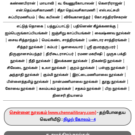
|
|
|
|
கண்ணபிரான்
மாயாவி
வ. வேணுகோபாலன்
கௌரிராஜன்
|
|
என்.தெய்வசிகாமணி
கீதா தெய்வசிகாமணி
எஸ்.லட்சுமி
|
|
|
சுப்பிரமணியம்
வே. கபிலன்
விவேகானந்தர்
கோ.சந்திரசேகரன்
|
|
|
எட்டுத் தொகை
பத்துப்பாட்டு
பதினெண் கீழ்க்கணக்கு
|
|
ஐம்பெருங்காப்பியங்கள்
ஐஞ்சிறு காப்பியங்கள்
வைஷ்ணவ நூல்கள்
|
|
|
|
சைவ சித்தாந்தம்
மெய்கண்ட சாத்திரங்கள்
பண்டார சாத்திரங்கள்
|
|
|
|
சித்தர் நூல்கள்
கம்பர்
ஔவையார்
ஸ்ரீ குமரகுருபரர்
|
|
|
திருஞானசம்பந்தர்
திரிகூடராசப்பர்
ரமண மகரிஷி
முருக பக்தி
|
|
|
|
நூல்கள்
நீதி நூல்கள்
இலக்கண நூல்கள்
நிகண்டு நூல்கள்
|
|
|
|
சிலேடை நூல்கள்
உலா நூல்கள்
குறம் நூல்கள்
பள்ளு நூல்கள்
|
|
|
அந்தாதி நூல்கள்
கும்மி நூல்கள்
இரட்டைமணிமாலை நூல்கள்
|
|
|
பிள்ளைத்தமிழ் நூல்கள்
நான்மணிமாலை நூல்கள்
தூது நூல்கள்
|
|
|
|
கோவை நூல்கள்
கலம்பகம் நூல்கள்
சதகம் நூல்கள்
பிற நூல்கள்
தினசரி தியானம்
சென்னை நூலகம் (www.chennailibrary.com)
- தற்போதைய
வெளியீடு :
நிழற் கோலம் - 4