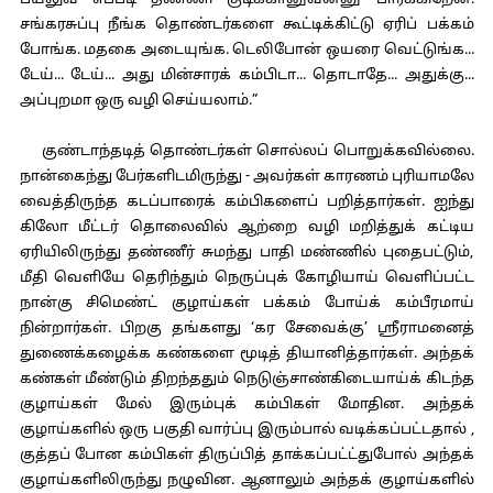
பயலுவ எப்படி தண்ணி குடிக்கானுவன்னு பார்க்கிறேன்.
சங்கரசுப்பு நீங்க தொண்டர்களை கூட்டிக்கிட்டு ஏரிப் பக்கம்
போங்க. மதகை அடையுங்க. டெலிபோன் ஒயரை வெட்டுங்க...
டேய்... டேய்... அது மின்சாரக் கம்பிடா... தொடாதே... அதுக்கு...
அப்புறமா ஒரு வழி செய்யலாம்.”
குண்டாந்தடித் தொண்டர்கள் சொல்லப் பொறுக்கவில்லை.
நான்கைந்து பேர்களிடமிருந்து - அவர்கள் காரணம் புரியாமலே
வைத்திருந்த கடப்பாரைக் கம்பிகளைப் பறித்தார்கள். ஐந்து
கிலோ மீட்டர் தொலைவில் ஆற்றை வழி மறித்துக் கட்டிய
ஏரியிலிருந்து தண்ணீர் சுமந்து பாதி மண்ணில் புதைபட்டும்,
மீதி வெளியே தெரிந்தும் நெருப்புக் கோழியாய் வெளிப்பட்ட
நான்கு சிமெண்ட் குழாய்கள் பக்கம் போய்க் கம்பீரமாய்
நின்றார்கள். பிறகு தங்களது ‘கர சேவைக்கு’ ஸ்ரீராமனைத்
துணைக்கழைக்க கண்களை மூடித் தியானித்தார்கள். அந்தக்
கண்கள் மீண்டும் திறந்ததும் நெடுஞ்சாண்கிடையாய்க் கிடந்த
குழாய்கள் மேல் இரும்புக் கம்பிகள் மோதின. அந்தக்
குழாய்களில் ஒரு பகுதி வார்ப்பு இரும்பால் வடிக்கப்பட்டதால் ,
குத்தப் போன கம்பிகள் திருப்பித் தாக்கப்பட்ட்துபோல் அந்தக்
குழாய்களிலிருந்து நழுவின. ஆனாலும் அந்தக் குழாய்களில்