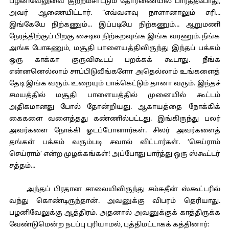
பழனிவேலுவை குற்றம்சாட்டும் தோரணையில் பார்த்தபோது,
அவர் ஆணையிட்டார். “எவ்வளவு நாளானாலும் சரி...
இங்கேயே நிற்கணும்... இப்படியே நிற்கணும்... ஆறுமணி
நேரத்திற்குப் பிறகு சைடில நிற்கறவுங்க இங்க வரணும். நீங்க
அங்க போகணும், மசூதி பாளையத்திலிருந்து இந்தப் பக்கம்
ஒரு காக்கா குருவிகூடப் பறக்கக் கூடாது. நீங்க
என்னனெல்லாம் சாப்பிடுவீங்களோ அதெல்லாம் உங்களைத்
தேடி இங்க வரும். உறையும் பாக்கெட்டும் தானா வரும். இந்தச்
சமயத்தில் மசூதி பாளையத்தில் முனையில் கூட்டம்
அதிகமானது போல் தோன்றியது. ஆகாயத்தை நோக்கிக்
கைகளை வளைத்தது கண்ணில்பட்டது. இங்கிருந்து பலர்
அவர்களை நோக்கி ஓடப்போனார்கள். சிலர் அவர்களைத்
தங்கள் பக்கம் வரும்படி சவால் விட்டார்கள். ‘செய்ராம்
செய்ராம்’ என்ற முழக்கங்கள்! அப்போது பார்த்து ஒரு ஸ்கூட்டர்
சத்தம்...
அந்தப் பிரதான சாலையிலிருந்து சம்சுதீன் ஸ்கூட்டரில்
வந்து கொண்டிருந்தான். அவனுக்கு விபரம் தெரியாது.
பழனிவேலுக்கு ஆத்திரம். அதனால் அவனுக்குக் காத்திருக்க
வேண்டுமென்ற நடப்பு புரியாமல், புத்திமட்டாகக் கத்தினார்: