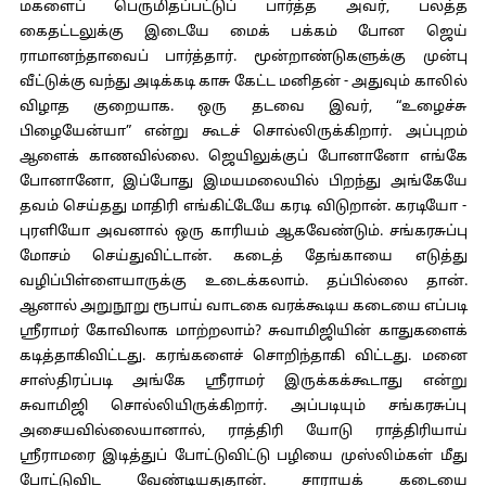
மகளைப் பெருமிதப்பட்டுப் பார்த்த அவர், பலத்த
கைதட்டலுக்கு இடையே மைக் பக்கம் போன ஜெய்
ராமானந்தாவைப் பார்த்தார். மூன்றாண்டுகளுக்கு முன்பு
வீட்டுக்கு வந்து அடிக்கடி காசு கேட்ட மனிதன் - அதுவும் காலில்
விழாத குறையாக. ஒரு தடவை இவர், “உழைச்சு
பிழையேன்யா” என்று கூடச் சொல்லிருக்கிறார். அப்புறம்
ஆளைக் காணவில்லை. ஜெயிலுக்குப் போனானோ எங்கே
போனானோ, இப்போது இமயமலையில் பிறந்து அங்கேயே
தவம் செய்தது மாதிரி எங்கிட்டேயே கரடி விடுறான். கரடியோ -
புரளியோ அவனால் ஒரு காரியம் ஆகவேண்டும். சங்கரசுப்பு
மோசம் செய்துவிட்டான். கடைத் தேங்காயை எடுத்து
வழிப்பிள்ளையாருக்கு உடைக்கலாம். தப்பில்லை தான்.
ஆனால் அறுநூறு ரூபாய் வாடகை வரக்கூடிய கடையை எப்படி
ஸ்ரீராமர் கோவிலாக மாற்றலாம்? சுவாமிஜியின் காதுகளைக்
கடித்தாகிவிட்டது. கரங்களைச் சொறிந்தாகி விட்டது. மனை
சாஸ்திரப்படி அங்கே ஸ்ரீராமர் இருக்கக்கூடாது என்று
சுவாமிஜி சொல்லியிருக்கிறார். அப்படியும் சங்கரசுப்பு
அசையவில்லையானால், ராத்திரி யோடு ராத்திரியாய்
ஸ்ரீராமரை இடித்துப் போட்டுவிட்டு பழியை முஸ்லிம்கள் மீது
போட்டுவிட வேண்டியதுதான். சாராயக் கடையை