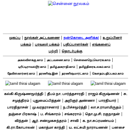
|
|
|
முகப்பு
நூல்கள் அட்டவணை
நன்கொடை அளிக்க!
உறுப்பினர்
|
|
|
பக்கம்
புரவலர் பக்கம்
பதிப்பாளர்கள்
எங்களைப்
|
பற்றி
தொடர்புக்கு
|
|
|
அகல்விளக்கு.காம்
அட்டவணை.காம்
சென்னைநெட்வொர்க்.காம்
|
|
|
டிரிப்டிராவல்டூர்.காம்
தமிழ்அகராதி.காம்
தமிழ்திரைஉலகம்.காம்
|
|
|
தேவிஸ்கார்னர்.காம்
தரணிஷ்.இன்
தரணிஷ்மார்ட்.காம்
கௌதம்பதிப்பகம்.காம்
|
|
|
கல்கி கிருஷ்ணமூர்த்தி
தீபம் நா. பார்த்தசாரதி
ராஜம் கிருஷ்ணன்
சு.
|
|
|
|
சமுத்திரம்
புதுமைப்பித்தன்
அறிஞர் அண்ணா
பாரதியார்
|
|
|
|
பாரதிதாசன்
மு.வரதராசனார்
ந.பிச்சமூர்த்தி
லா.ச.ராமாமிருதம்
|
|
|
|
தஞ்சை பிரகாஷ்
ப. சிங்காரம்
சங்கரராம்
தொ.மு.சி. ரகுநாதன்
|
|
|
|
விந்தன்
ஆர். சண்முகசுந்தரம்
சாவி
க. நா.சுப்ரமண்யம்
|
|
|
கி.ரா.கோபாலன்
மகாத்மா காந்தி
ய. லட்சுமி நாராயணன்
பனசை