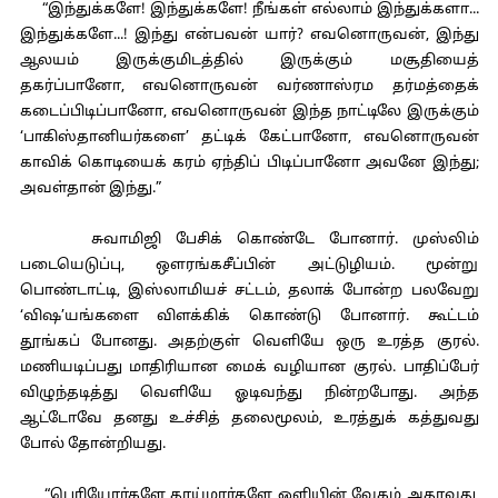
“இந்துக்களே! இந்துக்களே! நீங்கள் எல்லாம் இந்துக்களா...
இந்துக்களே...! இந்து என்பவன் யார்? எவனொருவன், இந்து
ஆலயம் இருக்குமிடத்தில் இருக்கும் மசூதியைத்
தகர்ப்பானோ, எவனொருவன் வர்ணாஸ்ரம தர்மத்தைக்
கடைப்பிடிப்பானோ, எவனொருவன் இந்த நாட்டிலே இருக்கும்
‘பாகிஸ்தானியர்களை’ தட்டிக் கேட்பானோ, எவனொருவன்
காவிக் கொடியைக் கரம் ஏந்திப் பிடிப்பானோ அவனே இந்து;
அவள்தான் இந்து.”
சுவாமிஜி பேசிக் கொண்டே போனார். முஸ்லிம்
படையெடுப்பு, ஒளரங்கசீப்பின் அட்டுழியம். மூன்று
பொண்டாட்டி, இஸ்லாமியச் சட்டம், தலாக் போன்ற பலவேறு
‘விஷ’யங்களை விளக்கிக் கொண்டு போனார். கூட்டம்
தூங்கப் போனது. அதற்குள் வெளியே ஒரு உரத்த குரல்.
மணியடிப்பது மாதிரியான மைக் வழியான குரல். பாதிப்பேர்
விழுந்தடித்து வெளியே ஓடிவந்து நின்றபோது. அந்த
ஆட்டோவே தனது உச்சித் தலைமூலம், உரத்துக் கத்துவது
போல் தோன்றியது.
“பெரியோர்களே தாய்மார்களே ஒளியின் வேகம் அதாவது,