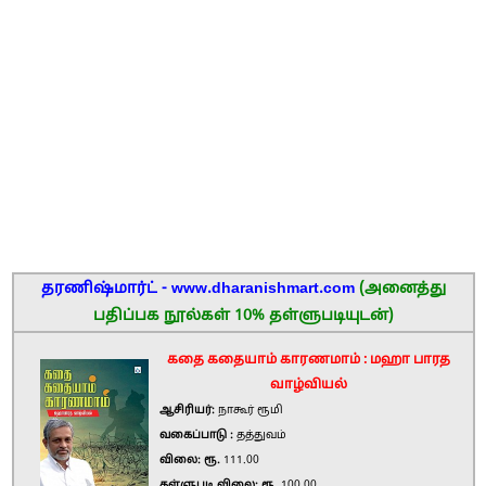
தரணிஷ்மார்ட் - www.dharanishmart.com
(அனைத்து
பதிப்பக நூல்கள் 10% தள்ளுபடியுடன்)
கதை கதையாம் காரணமாம் : மஹா பாரத
வாழ்வியல்
ஆசிரியர்:
நாகூர் ரூமி
வகைப்பாடு :
தத்துவம்
விலை: ரூ.
111.00
தள்ளுபடி விலை: ரூ.
100.00