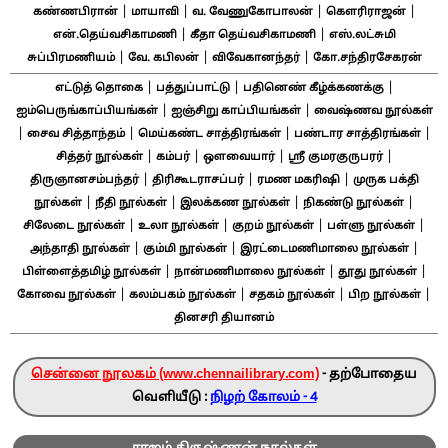
|
|
|
|
கண்ணபிரான்
மாயாவி
வ. வேணுகோபாலன்
கௌரிராஜன்
|
|
என்.தெய்வசிகாமணி
கீதா தெய்வசிகாமணி
எஸ்.லட்சுமி
|
|
|
சுப்பிரமணியம்
வே. கபிலன்
விவேகானந்தர்
கோ.சந்திரசேகரன்
|
|
|
எட்டுத் தொகை
பத்துப்பாட்டு
பதினெண் கீழ்க்கணக்கு
|
|
ஐம்பெருங்காப்பியங்கள்
ஐஞ்சிறு காப்பியங்கள்
வைஷ்ணவ நூல்கள்
|
|
|
|
சைவ சித்தாந்தம்
மெய்கண்ட சாத்திரங்கள்
பண்டார சாத்திரங்கள்
|
|
|
|
சித்தர் நூல்கள்
கம்பர்
ஔவையார்
ஸ்ரீ குமரகுருபரர்
|
|
|
திருஞானசம்பந்தர்
திரிகூடராசப்பர்
ரமண மகரிஷி
முருக பக்தி
|
|
|
|
நூல்கள்
நீதி நூல்கள்
இலக்கண நூல்கள்
நிகண்டு நூல்கள்
|
|
|
|
சிலேடை நூல்கள்
உலா நூல்கள்
குறம் நூல்கள்
பள்ளு நூல்கள்
|
|
|
அந்தாதி நூல்கள்
கும்மி நூல்கள்
இரட்டைமணிமாலை நூல்கள்
|
|
|
பிள்ளைத்தமிழ் நூல்கள்
நான்மணிமாலை நூல்கள்
தூது நூல்கள்
|
|
|
|
கோவை நூல்கள்
கலம்பகம் நூல்கள்
சதகம் நூல்கள்
பிற நூல்கள்
தினசரி தியானம்
சென்னை நூலகம் (www.chennailibrary.com)
- தற்போதைய
வெளியீடு :
நிழற் கோலம் - 4