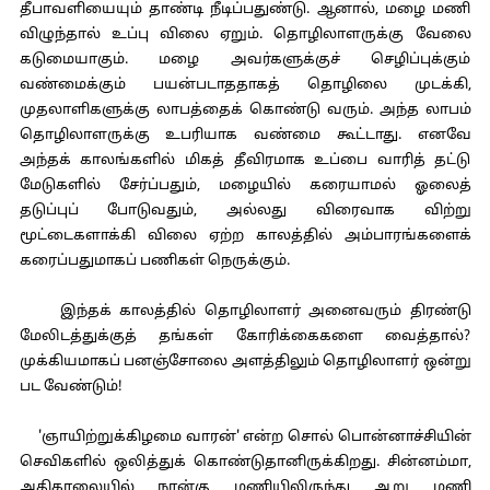
தீபாவளியையும் தாண்டி நீடிப்பதுண்டு. ஆனால், மழை மணி
விழுந்தால் உப்பு விலை ஏறும். தொழிலாளருக்கு வேலை
கடுமையாகும். மழை அவர்களுக்குச் செழிப்புக்கும்
வண்மைக்கும் பயன்படாததாகத் தொழிலை முடக்கி,
முதலாளிகளுக்கு லாபத்தைக் கொண்டு வரும். அந்த லாபம்
தொழிலாளருக்கு உபரியாக வண்மை கூட்டாது. எனவே
அந்தக் காலங்களில் மிகத் தீவிரமாக உப்பை வாரித் தட்டு
மேடுகளில் சேர்ப்பதும், மழையில் கரையாமல் ஓலைத்
தடுப்புப் போடுவதும், அல்லது விரைவாக விற்று
மூட்டைகளாக்கி விலை ஏற்ற காலத்தில் அம்பாரங்களைக்
கரைப்பதுமாகப் பணிகள் நெருக்கும்.
இந்தக் காலத்தில் தொழிலாளர் அனைவரும் திரண்டு
மேலிடத்துக்குத் தங்கள் கோரிக்கைகளை வைத்தால்?
முக்கியமாகப் பனஞ்சோலை அளத்திலும் தொழிலாளர் ஒன்று
பட வேண்டும்!
'ஞாயிற்றுக்கிழமை வாரன்' என்ற சொல் பொன்னாச்சியின்
செவிகளில் ஒலித்துக் கொண்டுதானிருக்கிறது. சின்னம்மா,
அதிகாலையில் நான்கு மணியிலிருந்து ஆறு மணி