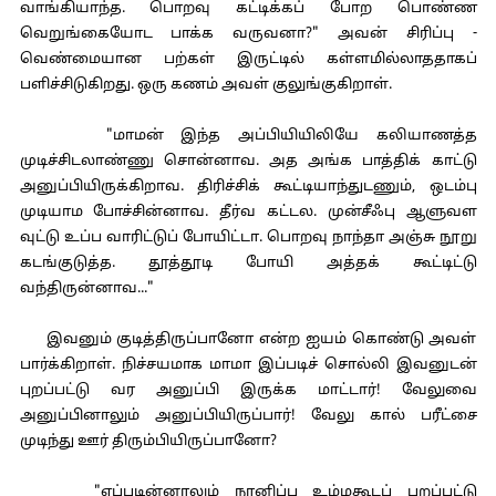
வாங்கியாந்த. பொறவு கட்டிக்கப் போற பொண்ண
வெறுங்கையோட பாக்க வருவனா?" அவன் சிரிப்பு -
வெண்மையான பற்கள் இருட்டில் கள்ளமில்லாததாகப்
பளிச்சிடுகிறது. ஒரு கணம் அவள் குலுங்குகிறாள்.
"மாமன் இந்த அப்பியியிலியே கலியாணத்த
முடிச்சிடலாண்ணு சொன்னாவ. அத அங்க பாத்திக் காட்டு
அனுப்பியிருக்கிறாவ. திரிச்சிக் கூட்டியாந்துடணும், ஒடம்பு
முடியாம போச்சின்னாவ. தீர்வ கட்டல. முன்சீஃபு ஆளுவள
வுட்டு உப்ப வாரிட்டுப் போயிட்டா. பொறவு நாந்தா அஞ்சு நூறு
கடங்குடுத்த. தூத்தூடி போயி அத்தக் கூட்டிட்டு
வந்திருன்னாவ..."
இவனும் குடித்திருப்பானோ என்ற ஐயம் கொண்டு அவள்
பார்க்கிறாள். நிச்சயமாக மாமா இப்படிச் சொல்லி இவனுடன்
புறப்பட்டு வர அனுப்பி இருக்க மாட்டார்! வேலுவை
அனுப்பினாலும் அனுப்பியிருப்பார்! வேலு கால் பரீட்சை
முடிந்து ஊர் திரும்பியிருப்பானோ?
"எப்படின்னாலும் நானிப்ப உம்மகூடப் புறப்பட்டு