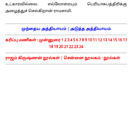
உட்காரவில்லை. எல்லோரையும் பெரியாசுபத்திரிக்கு
அழைத்துச் செல்கிறான் ராமசாமி.
முந்தைய அத்தியாயம்
|
அடுத்த அத்தியாயம்
கரிப்பு மணிகள் :
முன்னுரை
1
2
3
4
5
6
7
8
9
10
11
12
13
14
15
16
17
18
19
20
21
22
23
24
ராஜம் கிருஷ்ணன் நூல்கள்
|
சென்னை நூலகம் - நூல்கள்