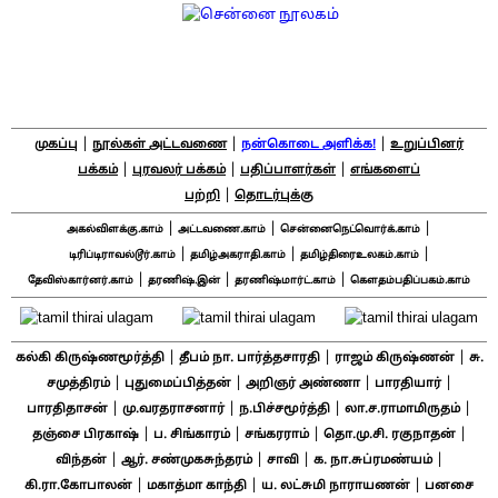
|
|
|
முகப்பு
நூல்கள் அட்டவணை
நன்கொடை அளிக்க!
உறுப்பினர்
|
|
|
பக்கம்
புரவலர் பக்கம்
பதிப்பாளர்கள்
எங்களைப்
|
பற்றி
தொடர்புக்கு
|
|
|
அகல்விளக்கு.காம்
அட்டவணை.காம்
சென்னைநெட்வொர்க்.காம்
|
|
|
டிரிப்டிராவல்டூர்.காம்
தமிழ்அகராதி.காம்
தமிழ்திரைஉலகம்.காம்
|
|
|
தேவிஸ்கார்னர்.காம்
தரணிஷ்.இன்
தரணிஷ்மார்ட்.காம்
கௌதம்பதிப்பகம்.காம்
|
|
|
கல்கி கிருஷ்ணமூர்த்தி
தீபம் நா. பார்த்தசாரதி
ராஜம் கிருஷ்ணன்
சு.
|
|
|
|
சமுத்திரம்
புதுமைப்பித்தன்
அறிஞர் அண்ணா
பாரதியார்
|
|
|
|
பாரதிதாசன்
மு.வரதராசனார்
ந.பிச்சமூர்த்தி
லா.ச.ராமாமிருதம்
|
|
|
|
தஞ்சை பிரகாஷ்
ப. சிங்காரம்
சங்கரராம்
தொ.மு.சி. ரகுநாதன்
|
|
|
|
விந்தன்
ஆர். சண்முகசுந்தரம்
சாவி
க. நா.சுப்ரமண்யம்
|
|
|
கி.ரா.கோபாலன்
மகாத்மா காந்தி
ய. லட்சுமி நாராயணன்
பனசை