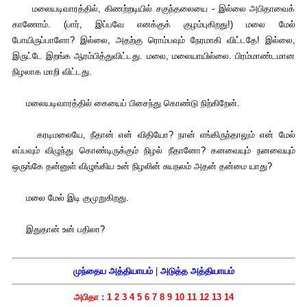
மலையடிவாரத்தில், கிணற்றடியில் சகுந்தலையை - இல்லை அபிதாவைக்
காணோம். (பார், இப்பவே எனக்குக் குழம்புகிறது!) மலை மேல்
போயிருப்பாளோ? இல்லை, அதற்கு ரொம்பவும் நேரமாகி விட்டதே! இல்லை,
இருட்டே இறங்க ஆரம்பித்துவிட்டது. மலை, மலையாயில்லை. பிரம்மாண்டமான
நிழலாக மாறி விட்டது.
மலையடிவாரத்தில் கையைப் பிசைந்து கொண்டு நிற்கிறேன்.
கரடிமலையே, நீதான் என் விதியோ? நான் எங்கிருந்தாலும் என் மேல்
எப்பவும் விழுந்து கொண்டிருக்கும் நிழல் நீதானோ? கனவையும் நனவையும்
ஒருங்கே தன்னுள் விழுங்கிய உன் நிழலின் சுயநலம் அதன் தன்மை யாது?
மலை மேல் இடி குமுறுகிறது.
இதுதான் உன் பதிலா?
முந்தைய அத்தியாயம்
|
அடுத்த அத்தியாயம்
அபிதா :
1
2
3
4
5
6
7
8
9
10
11
12
13
14