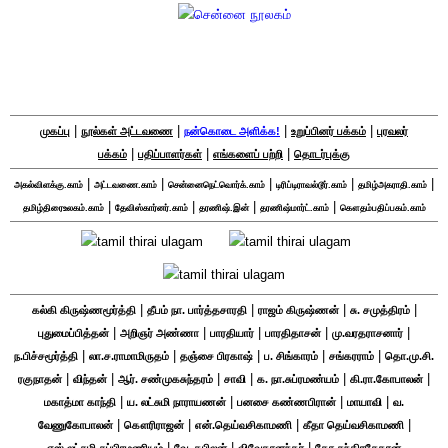
|
|
|
|
முகப்பு
நூல்கள் அட்டவணை
நன்கொடை அளிக்க!
உறுப்பினர் பக்கம்
புரவலர்
|
|
|
பக்கம்
பதிப்பாளர்கள்
எங்களைப் பற்றி
தொடர்புக்கு
|
|
|
|
|
அகல்விளக்கு.காம்
அட்டவணை.காம்
சென்னைநெட்வொர்க்.காம்
டிரிப்டிராவல்டூர்.காம்
தமிழ்அகராதி.காம்
|
|
|
|
தமிழ்திரைஉலகம்.காம்
தேவிஸ்கார்னர்.காம்
தரணிஷ்.இன்
தரணிஷ்மார்ட்.காம்
கௌதம்பதிப்பகம்.காம்
|
|
|
|
கல்கி கிருஷ்ணமூர்த்தி
தீபம் நா. பார்த்தசாரதி
ராஜம் கிருஷ்ணன்
சு. சமுத்திரம்
|
|
|
|
|
புதுமைப்பித்தன்
அறிஞர் அண்ணா
பாரதியார்
பாரதிதாசன்
மு.வரதராசனார்
|
|
|
|
|
ந.பிச்சமூர்த்தி
லா.ச.ராமாமிருதம்
தஞ்சை பிரகாஷ்
ப. சிங்காரம்
சங்கரராம்
தொ.மு.சி.
|
|
|
|
|
|
ரகுநாதன்
விந்தன்
ஆர். சண்முகசுந்தரம்
சாவி
க. நா.சுப்ரமண்யம்
கி.ரா.கோபாலன்
|
|
|
|
மகாத்மா காந்தி
ய. லட்சுமி நாராயணன்
பனசை கண்ணபிரான்
மாயாவி
வ.
|
|
|
|
வேணுகோபாலன்
கௌரிராஜன்
என்.தெய்வசிகாமணி
கீதா தெய்வசிகாமணி
|
|
|