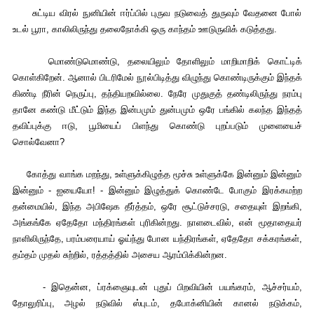
சுட்டிய விரல் நுனியின் ஈர்ப்பில் புருவ நடுவைத் துருவும் வேதனை போல்
உடல் பூரா, காலிலிருந்து தலைநோக்கி ஒரு காந்தம் ஊடுருவிக் கடுத்தது.
மொண்டுமொண்டு, தலையிலும் தோளிலும் மாறிமாறிக் கொட்டிக்
கொள்கிறேன். ஆனால் பிடரிமேல் நூல்பிடித்து விழுந்து கொண்டிருக்கும் இந்தக்
கிண்டி நீரின் நெருப்பு, தந்தியறவில்லை. நேரே முதுகுத் தண்டிலிருந்து நரம்பு
தானே கண்டு மீட்டும் இந்த இன்பமும் துன்பமும் ஒரே பங்கில் கலந்த இந்தத்
தவிப்புக்கு ஈடு, பூமியைப் பிளந்து கொண்டு புறப்படும் முளையைச்
சொல்வேனா?
கோத்து வாங்க மறந்து, உள்ளுக்கிழுத்த மூச்சு உள்ளுக்கே இன்னும் இன்னும்
இன்னும் - ஐயையோ! - இன்னும் இழுத்துக் கொண்டே போகும் இரக்கமற்ற
தன்மையில், இந்த அபிஷேக தீர்த்தம், ஒரே சூட்டுச்சரடு, சதையுள் இறங்கி,
அங்கங்கே ஏதேதோ மந்திரங்கள் புரிகின்றது. நாளடைவில், என் மூதாதையர்
நாளிலிருந்தே, பரம்பரையாய் ஓய்ந்து போன யந்திரங்கள், ஏதேதோ சக்கரங்கள்,
தம்தம் முதல் சுற்றில், ரத்தத்தில் அசைய ஆரம்பிக்கின்றன.
- இதென்ன, ப்ரக்ஞையுடன் புதுப் பிறவியின் பயங்கரம், ஆச்சர்யம்,
தோலுரிப்பு, அழல் நடுவில் ஸ்புடம், தபோக்னியின் கானல் நடுக்கம்,