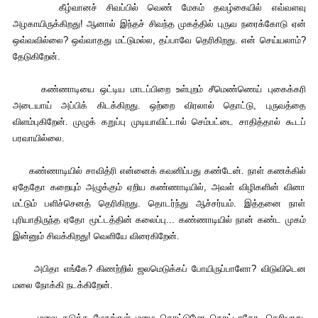
கீழ்வானச் சிவப்பில் வெண் மேகம் தவழ்கையில் எவ்வளவு
அழகாயிருக்கிறது! ஆனால் இந்தச் சிவந்த முகத்தில் புருவ நரைக்கோடு ஏன்
ஒவ்வவில்லை? ஒவ்வாதது மட்டுமல்ல, தப்பாவே தெரிகிறது. என் செய்யலாம்?
தேடுகிறேன்.
கண்ணாடியை ஒட்டிய மாடப்பிறை உள்புறம் சீமெண்ணெய் புகைக்கரி
அடையாய் அப்பிக் கிடக்கிறது. ஒற்றை விரலால் தொட்டு, புருவத்தை
விளம்புகிறேன். முழுக் கறுப்பு முடியாவிட்டால் செம்பட்டை சாதித்தால் கூடப்
பரவாயில்லை.
கண்ணாடியில் சாவித்ரி என்னைக் கவனிப்பது கண்டேன். நாள் கணக்கில்
ஏதேதோ கறையும் அழுக்கும் ஏறிய கண்ணாடியில், அவள் விழிகளின் வினா
மட்டும் பளிச்செனத் தெரிகிறது. தொடர்ந்து ஆச்சர்யம். இத்தனை நாள்
புரியாதிருந்த ஏதோ மூட்டத்தின் கலைப்பு... கண்ணாடியில் நான் கண்ட முகம்
இன்னும் சிவக்கிறது! வெளியே விரைகிறேன்.
அபிதா எங்கே? கிணற்றில் ஜலமெடுக்கப் போயிருப்பாளோ? விடுவிடென
மலை நோக்கி நடக்கிறேன்.
மலை தடுத்த மேகங்கள் மழை கொட்டுமோ கொட்டாதோ, தெரியாது.