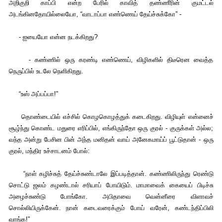
அறிகுறி காப்பி என்ற பேரில் காவித் தண்ணீரின் குமட்டல்
அடங்கினதோயில்லையோ, “வாடாப்பா எண்ணெய் தேய்ச்சுக்கோ” -
- ஐயையோ என்ன நடக்கிறது?
- கண்ணில் ஒரு கரண்டி எண்ணெய், விழிகளில் திடீரென வைத்த
நெருப்பில் உடலே நெளிகிறது.
“உஸ் அப்பப்பா!”
தொண்டையில் எச்சில் கொழகொழத்துக் கடைகிறது. விழியுள் என்னைச்
சூழ்ந்து கொண்ட மதுரை எரிப்பில், எங்கிருந்தோ ஒரு குரல் - குருக்கள் அல்ல;
வந்த அன்று பேசின பின் அந்த மனிதன் வாய் அனேகமாய்ப் பூட்டுதான் - ஒரு
குரல், மந்திர உச்சாடனம் போல்:
“நாள் கழிச்சுத் தேய்ச்சுண்டாலே இப்படித்தான். கண்ணிலிருந்து ரெண்டு
சொட்டு ஜலம் கழண்டால் சரியாப் போயிடும். மாமாவைக் கையைப் பிடிச்சு
அழைச்சுண்டு போங்கோ. அபிதாவை வென்னீரை விளாவச்
சொல்லியிருக்கேன். நான் கடைவரைக்கும் போய் வரேன், கண்டந்திப்பிலி
வாங்க!”