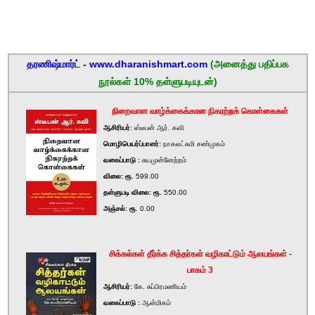
தரணிஷ்மார்ட் - www.dharanishmart.com
(அனைத்து பதிப்பக
நூல்கள் 10% தள்ளுபடியுடன்)
நிறைவான வாழ்க்கைக்கான நிகரற்றக் கொள்கைகள்
ஆசிரியர்:
ஸ்டீபன் ஆர். கவி
மொழிபெயர்ப்பாளர்:
நாகலட்சுமி சண்முகம்
வகைப்பாடு :
சுயமுன்னேற்றம்
விலை: ரூ.
599.00
தள்ளுபடி விலை: ரூ.
550.00
அஞ்சல்: ரூ.
0.00
சிக்கல்கள் தீர்க்க சித்தர்கள் வழிகாட்டும் ஆலயங்கள் -
பாகம் 3
ஆசிரியர்:
கே. சுப்பிரமணியம்
வகைப்பாடு :
ஆன்மிகம்