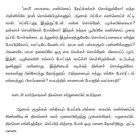
“மாமீ! மாமாவை எண்ணெய் தேய்ச்சுக்கச் சொல்லுங்கோ! வந்த
அன்னிக்கே நான் சொல்லியிருக்கணும். ஆனால் அப்போ எண்ணெய்ச் சட்டி
காலி. ‘கப்சிப்’புனு இருந்துட்டேன். என்ன சொல்றேள், பழக்கமில்லையா?
நன்னாச் சொன்னேள் போங்கோ! இந்தக் கந்தக பூமியிலே எண்ணெய் முறை
தப்பிப் போச்சுன்னா, நடந்துண்டு இருக்கறத்துலேயே சொக்கப்பானையா எரிஞ்சு
போயிடுவோம், வரட்டியே வேண்டாம். நாமா ஏன் பஸ்மாசூரம் பண்ணிக்கணும்?
அவரையே மாமா தலையிலே ஒரு கை வெக்கச் சொல்றேன். மிளகாய்ப் பழம்,
இஞ்சி, புழுங்கலரிசி எல்லாம் போட்டுக் காய்ச்சி வெச்சிருக்கேன். உடம்புக்கு
ஒண்ணும் பண்ணாது. இஞ்சியைக் கடிச்சுத் தின்னச் சொல்லுங்கோ.
கரகரன்னு பிஸ்கோத்து தோத்துடும். அத்தனையும் சத்து. எங்கே போயிட்டார்
எங்காத்துப் பிராம்மணன்? சமயத்தில் காணாமல் போறதில் வரப்ரசாதி!”
கடைசி வார்த்தைகள் திடீரென கர்ஜனையில் உயர்ந்தன.
ஆனால் குருக்கள் எங்கேயும் போய்விடவில்லை. கையில் எண்ணெய்க்
கிண்ணியுடன் திடீரெனச் சுவர் மூலையிலிருந்து முளைக்கிறார். மறுகையில்,
திடீரென எங்கிருந்தோ, செப்பிடு வித்தை போல் ஒரு மணை தோன்றிற்று. குட்டி
மணை.