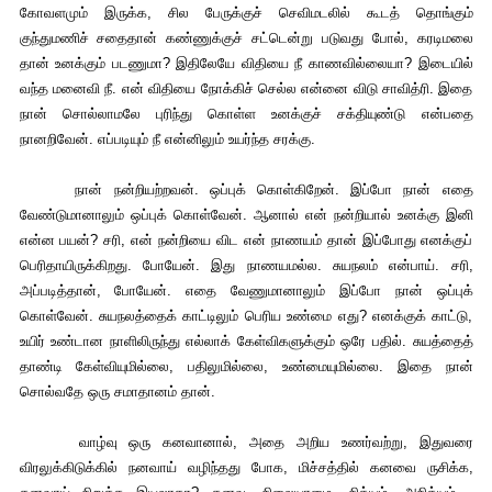
கோவளமும் இருக்க, சில பேருக்குச் செவிமடலில் கூடத் தொங்கும்
குந்துமணிச் சதைதான் கண்ணுக்குச் சட்டென்று படுவது போல், கரடிமலை
தான் உனக்கும் படணுமா? இதிலேயே விதியை நீ காணவில்லையா? இடையில்
வந்த மனைவி நீ. என் விதியை நோக்கிச் செல்ல என்னை விடு சாவித்ரி. இதை
நான் சொல்லாமலே புரிந்து கொள்ள உனக்குச் சக்தியுண்டு என்பதை
நானறிவேன். எப்படியும் நீ என்னிலும் உயர்ந்த சரக்கு.
நான் நன்றியற்றவன். ஒப்புக் கொள்கிறேன். இப்போ நான் எதை
வேண்டுமானாலும் ஒப்புக் கொள்வேன். ஆனால் என் நன்றியால் உனக்கு இனி
என்ன பயன்? சரி, என் நன்றியை விட என் நாணயம் தான் இப்போது எனக்குப்
பெரிதாயிருக்கிறது. போயேன். இது நாணயமல்ல. சுயநலம் என்பாய். சரி,
அப்படித்தான், போயேன். எதை வேணுமானாலும் இப்போ நான் ஒப்புக்
கொள்வேன். சுயநலத்தைக் காட்டிலும் பெரிய உண்மை எது? எனக்குக் காட்டு,
உயிர் உண்டான நாளிலிருந்து எல்லாக் கேள்விகளுக்கும் ஒரே பதில். சுயத்தைத்
தாண்டி கேள்வியுமில்லை, பதிலுமில்லை, உண்மையுமில்லை. இதை நான்
சொல்வதே ஒரு சமாதானம் தான்.
வாழ்வு ஒரு கனவானால், அதை அறிய உணர்வற்று, இதுவரை
விரலுக்கிடுக்கில் நனவாய் வழிந்தது போக, மிச்சத்தில் கனவை ருசிக்க,