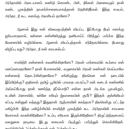
அபிதாவில் அடையாளம் கண்டு கொண்ட பின், நீங்கள் அனைவரும் நான்
கண்ட முகத்தின் நாமார்ச்சனையாகத்தான் தெரிகிறீர்கள். இந்த சமயம்,
அபிதா, நீ கூட எனக்கு அவசியம் தானோ?
ஆனால் இது என் விசுவரூபத்தின் வியப்பு. இப்போது நீயும் எனக்கு
ஐக்யமாதலால், உன்னை என்னிலிருந்து தனியாய்ப் பிரித்துப் பார்க்க இந்த
வேளையில் வழியில்லை. ஆனால் வியப்புத்தான். சந்தேகமில்லை. நீயலாது
விழிப்பு ஏது? அபிதா, நீ என் காயகல்பம்.
சாவித்ரி என்னைக் கவனிக்கிறாளோ? அவள் பார்வையில் கூர்மை என்
மனப்ரமைதானோ? நான் போகையில், வருகையில் அவள் கண்கள் மெய்யாவே
என்னைத் தொடர்கின்றனவோ? எங்கிருந்து திடீரென என் நடையில்
இம்மிடுக்கு? குதிகால் குமிழ் பூமியில் பாவாத பரபரப்பு? என் கடைக் கண்ணில்
அவ்வப்போது நான் உணர்ந்த தீப்பொறி? என்ன தான் அடக்க முயன்றும்,
உடலின் அசைவில், உள்ளே எரியும் ஜ்வாலையின் குபீர்? இந்தக் குங்கிலியம்
எப்படி என்னுள் வந்தது? இதுதான் ஆத்மாவின் சுகந்தமா? திடீரென்று மட்டற்ற
மகிழ்ச்சி. இந்த மகிழ்ச்சியில் சாவித்ரி முகத்தில் கூட அபிதாவின் சாயலை
லேசாகக் காண்கிறேனோ? உடம்பு சரியாக இருக்கிறேனோ? திருட்டுத்தனமாய்
வலதுகை நாடியை இடது கையால் பிடித்துப் பார்த்துக் கொள்கிறேன்.
சாவித்ரியின் ஆச்சர்யந்தான் என் ஆச்சர்யம் கூட.