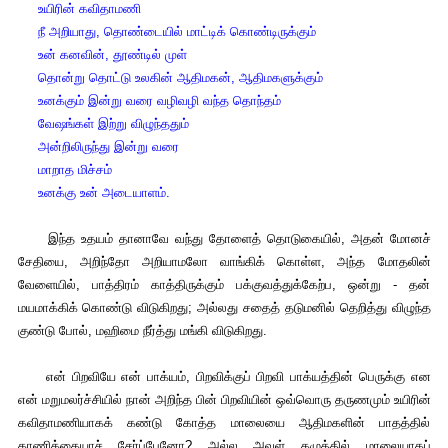
உயிரின் கவிதாமணி
நீ அறியாது, தொண்டையில் மாட்டிக் கொண்டிருக்கும்
உன் கனவின், தூண்டில் முள்
தொன்று தொட்டு உலகின் ஆதிமகன், ஆதிமகளுக்கும்
உனக்கும் இன்று வரை வழிவழி வந்த தொந்தம்
வேஷங்கள் இற்று விழுந்ததும்
அன்றிலிருந்து இன்று வரை
மாறாத மிச்சம்
உனக்கு உன் அடையாளம்.
இந்த உதயம் தானாவே வந்து தோளைத் தொடுகையில், அதன் மோனச்
சேதியை, அறிந்தோ அறியாமலோ வாங்கிக் கொள்ள, அந்த மோதலின்
வேளையில், பாத்திரம் காத்திருக்கும் பக்குவத்துக்கேற்ப, ஒன்று - தன்
மயமாக்கிக் கொண்டு விடுகிறது; அல்லது சதைத் தடுமனில் தெறித்து விழுந்த
குண்டு போல், மஹிமை நீர்த்து மங்கி விடுகிறது.
என் பிறவியே என் பாக்யம், பிறவிக்குப் பிறவி பாக்யத்தின் பெருக்கு என
என் மறுமலர்ச்சியில் நான் அறிந்த பின் பிறவியின் ஒவ்வொரு தருணமும் உயிரின்
கவிதாமணியாகக் கண்டு கோத்த மாலையை ஆதிமகளின் பாதத்தில்
காணிக்கையாச் சேர்ப்பேனோ? அல்ல அவள் கழுத்தில் மாலையாகப்