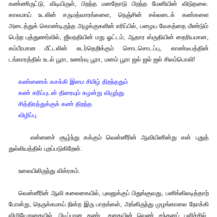
கண்ணிருட்டு, விடியிருள், பிறந்த மனதோடு பிறந்த மேனியின் விடுதலை.
காலமாய் உடலின் சருமத்வாரங்களை, நெஞ்சின் சல்லடைக் கண்களை
அடைத்துக் கொண்டிருந்த அழுக்குகளின் எரிப்பில், பழைய வேகத்தை மீண்டும்
பெற்ற புத்துணர்வில், ஜீவநதியின் மறு ஓட்டம், ஆதார ஸ்ருதியின் தைரியமான,
கம்பீரமான மீட்டலின் சுடர்தெறிக்கும் சொடசொடப்பு, காண்டீபத்தின்
டங்காரத்தில் உடல் பூரா, உணர்வு பூரா, மனம் பூரா ஜல் ஜல் ஜல் சிலம்பொலி!
கண்ணைக் கசக்கி இமை சிமிழ் திறந்ததும்
கண் கரிப்புடன் திரையும் கழன்று விழுந்து
சித்திரத்துக்குக் கண் திறந்த
விழிப்பு.
என்னைச் சூழ்ந்து கக்கும் வென்னீரின் ஆவியினின்று என் புதுத்
துல்லியத்தில் புறப்படுகிறேன்.
உலையிலிருந்து விக்ரகம்.
வென்னீரின் ஆவி கலைகையில், புலனுக்குப் பிதுங்குவது, பனிங்கிலடித்தாற்
போன்று, நெருக்கமாய் நின்ற இரு பாதங்கள், அங்கிருந்து முழங்காலை நோக்கி
விழியேறுகையில், பிடிப்பான கண்ட சதையின் வெண் சந்தனப் பளிச்சில்,