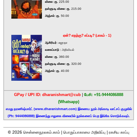
விலை: ரூ.
225.00
தள்ளுபடி விலை: ரூ.
215.00
அஞ்சல்: ரூ.
50.00
ஏன்? எதற்கு? எப்படி? (பாகம் - 1)
ஆசிரியர்:
சுஜாதா
வகைப்பாடு :
அறிவியல்
விலை: ரூ.
360.00
தள்ளுபடி விலை: ரூ.
320.00
அஞ்சல்: ரூ.
40.00
GPay / UPI ID: dharanishmart@cub
|
பேசி: +91-9444086888
(Whatsapp)
எமது தரணிஷ்மார்ட் (www.dharanishmart.com) இணைய நூல் அங்காடி வாட்சப் குழுவில்
(Ph: 9444086888) இணைந்து சலுகை விலையில் நூல்களைப் பெற இங்கே சொடுக்கவும்.
2026
©
சென்னைநூலகம்.காம் |
பொறுப்பாகாமை அறிவிப்பு
|
ரகசிய காப்பு