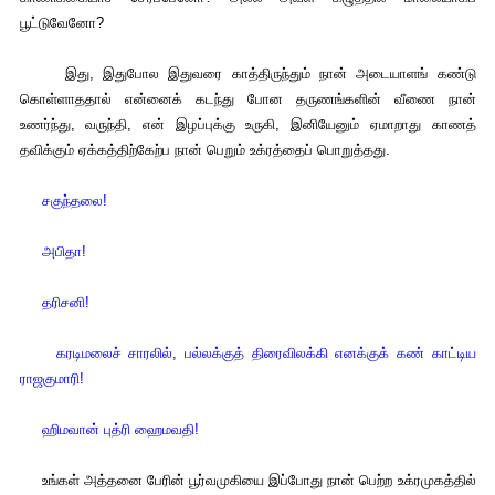
பூட்டுவேனோ?
இது, இதுபோல இதுவரை காத்திருந்தும் நான் அடையாளங் கண்டு
கொள்ளாததால் என்னைக் கடந்து போன தருணங்களின் வீணை நான்
உணர்ந்து, வருந்தி, என் இழப்புக்கு உருகி, இனியேனும் ஏமாறாது காணத்
தவிக்கும் ஏக்கத்திற்கேற்ப நான் பெறும் உக்ரத்தைப் பொறுத்தது.
சகுந்தலை!
அபிதா!
தரிசனி!
கரடிமலைச் சாரலில், பல்லக்குத் திரைவிலக்கி எனக்குக் கண் காட்டிய
ராஜகுமாரி!
ஹிமவான் புத்ரி ஹைமவதி!
உங்கள் அத்தனை பேரின் பூர்வமுகியை இப்போது நான் பெற்ற உக்ரமுகத்தில்