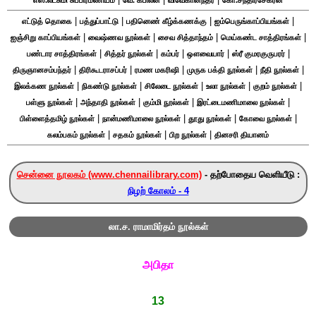
எஸ்.லட்சுமி சுப்பிரமணியம்
வே. கபிலன்
விவேகானந்தர்
கோ.சந்திரசேகரன்
|
|
|
|
எட்டுத் தொகை
பத்துப்பாட்டு
பதினெண் கீழ்க்கணக்கு
ஐம்பெருங்காப்பியங்கள்
|
|
|
|
ஐஞ்சிறு காப்பியங்கள்
வைஷ்ணவ நூல்கள்
சைவ சித்தாந்தம்
மெய்கண்ட சாத்திரங்கள்
|
|
|
|
|
பண்டார சாத்திரங்கள்
சித்தர் நூல்கள்
கம்பர்
ஔவையார்
ஸ்ரீ குமரகுருபரர்
|
|
|
|
|
திருஞானசம்பந்தர்
திரிகூடராசப்பர்
ரமண மகரிஷி
முருக பக்தி நூல்கள்
நீதி நூல்கள்
|
|
|
|
|
இலக்கண நூல்கள்
நிகண்டு நூல்கள்
சிலேடை நூல்கள்
உலா நூல்கள்
குறம் நூல்கள்
|
|
|
|
பள்ளு நூல்கள்
அந்தாதி நூல்கள்
கும்மி நூல்கள்
இரட்டைமணிமாலை நூல்கள்
|
|
|
|
பிள்ளைத்தமிழ் நூல்கள்
நான்மணிமாலை நூல்கள்
தூது நூல்கள்
கோவை நூல்கள்
|
|
|
கலம்பகம் நூல்கள்
சதகம் நூல்கள்
பிற நூல்கள்
தினசரி தியானம்
சென்னை நூலகம் (www.chennailibrary.com)
- தற்போதைய வெளியீடு :
நிழற் கோலம் - 4
லா.ச. ராமாமிர்தம் நூல்கள்
அபிதா
13