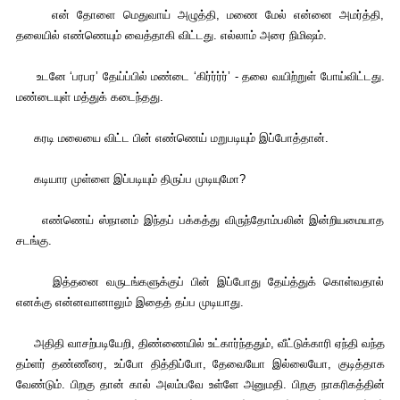
என் தோளை மெதுவாய் அழுத்தி, மணை மேல் என்னை அமர்த்தி,
தலையில் எண்ணெயும் வைத்தாகி விட்டது. எல்லாம் அரை நிமிஷம்.
உடனே ‘பரபர’ தேய்ப்பில் மண்டை ‘கிர்ர்ர்ர்’ - தலை வயிற்றுள் போய்விட்டது.
மண்டையுள் மத்துக் கடைந்தது.
கரடி மலையை விட்ட பின் எண்ணெய் மறுபடியும் இப்போத்தான்.
கடியார முள்ளை இப்படியும் திருப்ப முடியுமோ?
எண்ணெய் ஸ்நானம் இந்தப் பக்கத்து விருந்தோம்பலின் இன்றியமையாத
சடங்கு.
இத்தனை வருடங்களுக்குப் பின் இப்போது தேய்த்துக் கொள்வதால்
எனக்கு என்னவானாலும் இதைத் தப்ப முடியாது.
அதிதி வாசற்படியேறி, திண்ணையில் உட்கார்ந்ததும், வீட்டுக்காரி ஏந்தி வந்த
தம்ளர் தண்ணீரை, உப்போ தித்திப்போ, தேவையோ இல்லையோ, குடித்தாக
வேண்டும். பிறகு தான் கால் அலம்பவே உள்ளே அனுமதி. பிறகு நாகரிகத்தின்