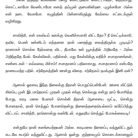
கொட்டலாமோ வேண்டாமோ எனத் தம்முள் குமைகின்றன. புழுக்கமோ அல்ல
என் நடை வேகமோ. கழுத்தின் பின்னாலிருந்து வேர்வை சட்டைக்குள்
வழிகிறது.
சாவித்ரி, என் ரகஸ்யம் உனக்கு வெளிச்சமாகி விட்டதோ? நீ கெட்டிக்காரி;
தவிர, பெண் உன்னிடம் எத்தனை நாள் மறைத்து வைத்திருக்க முடியும்?
நானாகச் சொல்ல நேர்வதை விட, நீயாவே உன் யூகத்தில் அறிவதே - அல்ல
அறிந்ததே மேல். கேள்விகள், பதில்கள், மறு கேள்விக்கு எதிர்ச் சமாதானங்கள்,
சண்டைகள் - எவ்வளவு மிச்சம்! சமாதானம் பதிலாகாது. சமாதானாம் என்பதே
நாணயமற்ற பதில். சந்தேகத்தின் ஊன்று விதை. சந்தேகம் நமக்குல் இனி ஏன்?
ஆனால் ஓரளவு இந்த நிலைக்கு நீதான் பொறுப்பென்பேன். ஊரை விட்டுக்
கிளம்பு முன் இடமாற்றமாய் முதன் முதல் எங்கு செல்வது என்று நாம் யோசித்த
போது, கரடி மலை பேரைச் சொல்லி நீதான் ஆசையை மூட்டி, சென்று
போனதால், நான் செத்துப் போனதென்று நினைத்ததையெல்லாம் உயிர்ப்பித்து
விட்டாய். சாவித்ரி, நானொன்று கண்டேன். எதுவுமே செத்துப் போகல்லையடி!
என்றுமே நான் களங்கமற்றவன் அல்ல. கரடிமலை நினைப்பு வந்துவிட்டதும்
கூடவே கபடும் வந்துவிட்டது. ஆனால் ஒன்று. குற்றாலமும் கொடைக்கானலும்