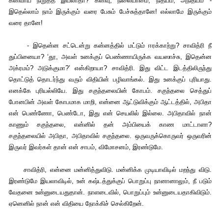
கனவாய் நிறுத்த இயலாதா? கனவு, நிலையாமை, நித்யம், அநித்யம் -
இதெல்லாம் நாம் இருக்கும் வரை பேசும் பேச்சுத்தானே! எல்லாமே இருக்கும்
வரை தானே!
- இதென்ன சட்டென்று கன்னத்தில் மட்டும் ஈரக்காற்று? சாவித்ரி நீ
துப்பினையா? ‘தூ, அவள் உனக்குப் பெண்ணாயிருக்க வயஸாச்சு, இதென்ன
அக்ரமம்? அடுக்குமா?’ என்கிறாயா? சாவித்ரி. இது விட்ட இடத்திலிருந்து
தொட்டுத் தொடர்ந்து வரும் விதியின் பழிவாங்கல். இது உனக்குப் புரியாது.
எனக்கே புரியல்லியே. இது சகுந்தலையின் கோபம். சகுந்தலை செத்துப்
போனபின் அவள் கோபமாக மாறி, என்னை ஆட்டுவிக்கும் ஆட்டத்தில், அபிதா
என் பெண்ணோ, பெண்டோ, இது என் செயலில் இல்லை. அபிதாவில் நான்
காணும் சகுந்தலை, என்னில் தன் அம்பியைக் காண மாட்டாளா?
சகுந்தலையில் அபிதா, அபிதாவில் சகுந்தலை. ஒருவருக்கொருவர் ஒருவரின்
இருவர் இவர்கள் தான் என் சாபம், விமோசனம், இரண்டுமே.
சாவித்ரி, என்னை மன்னித்துவிடு. மன்னிக்க முடியாவிடில் மறந்து விடு.
இரண்டுமே இயலாவிடில், உன் கஷ்டத்துக்குப் பொறுப்பு நானானாலும், நீ படும்
வேதனை உன்னுடையதுதான். நாளடைவில், பொறுப்பும் உன்னுடையதாகிவிடும்.
ஏனெனில் நான் என் விதியை நோக்கிச் செல்கிறேன்.