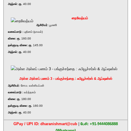
அஞ்சல்: ரூ.
40.00
நைவேத்யம்
ஆசிரியர்:
பூமணி
வகைப்பாடு :
புதினம் (நாவல்)
விலை: ரூ.
160.00
தள்ளுபடி விலை: ரூ.
145.00
அஞ்சல்: ரூ.
40.00
அள்ள அள்ளப் பணம் 3 - பங்குச்சந்தை : ஃபியூச்சர்ஸ் & ஆப்ஷன்ஸ்
ஆசிரியர்:
சோம. வள்ளியப்பன்
வகைப்பாடு :
வர்த்தகம்
விலை: ரூ.
180.00
தள்ளுபடி விலை: ரூ.
160.00
அஞ்சல்: ரூ.
40.00
GPay / UPI ID: dharanishmart@cub
|
பேசி: +91-9444086888
(Whatsapp)