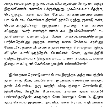
அந்த சமயத்துல, ஒரு நா, அப்படியே எலும்பும் தோலுமா வந்து
இறங்கினாள். எனக்கே பக்குன்னுது. முகமெல்லாம் தேஞ்சு,
வெளுத்து... கண் உள்ளே போய்... காரைக்காலம்மையார்
பாடல் போல், ‘கொங்கை திரங்கி நரம்பெழுந்து, குண்டு கண்,
வெண்பற்குழி...’ன்னு இருந்தாள். தடால்னு என் கால்ல
விழுந்து, “ஸார், எனக்குச் சாகக் கூட இடமில்லேன்னிட்டா...
தற்கொலை பண்ணிட்டுப் பேயா அலையக்கூடாதென்னு
பார்க்கறேன்”னு அழுதா. எனக்கு மனசு கேக்கல. சரஸ்னு
கேரக்டரில் நடிச்சு பிரபலமானதால சரஸ்னு சொல்லுவா. இந்த
வீட்டிலே வச்சிட்டிருந்தேன். டெர்மினல் கேஸ், ஆஸ்பத்திரி
எதிலும் இடமில்ல; எடுத்துக்க மாட்டா... நான் அப்படியும், பணம்
நிறையக் கட்டி, எங்கெங்கோ முயற்சி பண்ணினேன்.”
“இங்கதான் ரெண்டு மாசம் போல இருந்தா. அந்த சமயத்தில்
தான் சாரு, தீபா, மாப்பிள்ளை, குழந்தை எல்லாரும் வந்தது.
நான் ஃபோன்ல ஒரு மாதிரி விஷயத்தைச் சொல்லிட்டு,
இங்கேயே, கே.ஜி.கே. ஃப்ளாட்டை அவங்க தங்க ஏற்பாடு
பண்ணிருந்தேன். சாருக்குக் கோபம்னாலும் கோபம். இதுல
தப்பு சொல்ல முடியாது. அவகிட்ட நான் ரொம்ப எதிர்பார்க்க