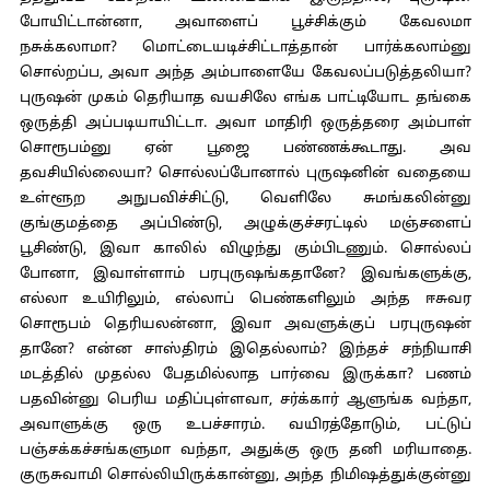
போயிட்டான்னா, அவாளைப் பூச்சிக்கும் கேவலமா
நசுக்கலாமா? மொட்டையடிச்சிட்டாத்தான் பார்க்கலாம்னு
சொல்றப்ப, அவா அந்த அம்பாளையே கேவலப்படுத்தலியா?
புருஷன் முகம் தெரியாத வயசிலே எங்க பாட்டியோட தங்கை
ஒருத்தி அப்படியாயிட்டா. அவா மாதிரி ஒருத்தரை அம்பாள்
சொரூபம்னு ஏன் பூஜை பண்ணக்கூடாது. அவ
தவசியில்லையா? சொல்லப்போனால் புருஷனின் வதையை
உள்ளூற அநுபவிச்சிட்டு, வெளிலே சுமங்கலின்னு
குங்குமத்தை அப்பிண்டு, அழுக்குச்சரட்டில் மஞ்சளைப்
பூசிண்டு, இவா காலில் விழுந்து கும்பிடணும். சொல்லப்
போனா, இவாள்ளாம் பரபுருஷங்கதானே? இவங்களுக்கு,
எல்லா உயிரிலும், எல்லாப் பெண்களிலும் அந்த ஈசுவர
சொரூபம் தெரியலன்னா, இவா அவளுக்குப் பரபுருஷன்
தானே? என்ன சாஸ்திரம் இதெல்லாம்? இந்தச் சந்நியாசி
மடத்தில் முதல்ல பேதமில்லாத பார்வை இருக்கா? பணம்
பதவின்னு பெரிய மதிப்புள்ளவா, சர்க்கார் ஆளுங்க வந்தா,
அவாளுக்கு ஒரு உபச்சாரம். வயிரத்தோடும், பட்டுப்
பஞ்சக்கச்சங்களுமா வந்தா, அதுக்கு ஒரு தனி மரியாதை.
குருசுவாமி சொல்லியிருக்கான்னு, அந்த நிமிஷத்துக்குன்னு