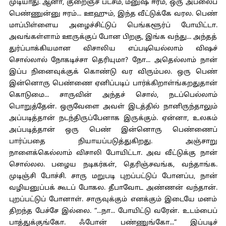
முடியாது. ஆனா, குறைஞ்ச பட்சம், மனுஷ ஈரம், ஒரு அபலைப்
பெண்ணுன்னு ஈரம்... ஊஹும், இந்த வீட்டுக்கே வரல. பெண்
மாப்பிள்ளைய அழைச்சிட்டுப் பெங்களூர்ப் போயிட்டா.
அவங்கள்ளாம் ஊருக்குப் போன பிறகு, இங்க வந்து... அந்தத்
துர்ப்பாக்கியமான விசாலிய எப்படியெல்லாம் விஷச்
சொல்லால் நோகடிச்சா தெரியுமா? நோ... அதெல்லாம் நான்
இப்ப நினைவுக்குக் கொண்டு வர விரும்பல. ஒரு பெண்
இன்னொரு பெண்ணை ஏனிப்படிப் பார்க்கிறாள்ங்கறதுதான்
கொடுமை... சாருவின் அந்தச் சொல், நடப்பெல்லாம்
பொறுத்தேன். ஒருவேளை அவள் இடத்தில் நானிருந்தாலும்
அப்படித்தான் நடந்திருப்பேனாக இருக்கும். ஏன்னா, உலகம்
அப்படித்தான் ஒரு பெண் இன்னொரு பெண்ணைப்
பார்ப்பதை நியாயப்படுத்துகிறது. அஞ்சாறு
நாளைக்கெல்லாம் விசாலி போயிட்டா. அவ வீட்டுக்கு நான்
சொல்லல. பழைய நடிகர்கள், தெரிஞ்சவங்க, வந்தாங்க.
முடிஞ்சி போச்சி. சாரு மறுபடி புறப்பட்டுப் போனப்ப, நான்
வழியனுப்பக் கூடப் போகல. தீபாவோட அண்ணன் வந்தான்.
புறப்பட்டுப் போனாள். சாருவுக்கும் எனக்கும் இடையே மனம்
திறந்த பேச்சே இல்லை. “...நா... போயிட்டு வரேன். உடம்பைப்
பாத்துக்குங்கோ. ஃபோன் பண்ணுங்கோ...” இப்படிச்