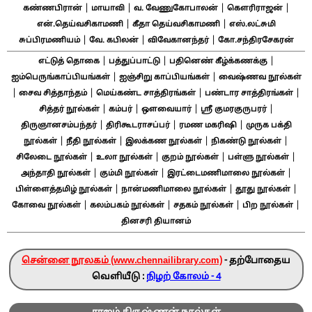
|
|
|
|
கண்ணபிரான்
மாயாவி
வ. வேணுகோபாலன்
கௌரிராஜன்
|
|
என்.தெய்வசிகாமணி
கீதா தெய்வசிகாமணி
எஸ்.லட்சுமி
|
|
|
சுப்பிரமணியம்
வே. கபிலன்
விவேகானந்தர்
கோ.சந்திரசேகரன்
|
|
|
எட்டுத் தொகை
பத்துப்பாட்டு
பதினெண் கீழ்க்கணக்கு
|
|
ஐம்பெருங்காப்பியங்கள்
ஐஞ்சிறு காப்பியங்கள்
வைஷ்ணவ நூல்கள்
|
|
|
|
சைவ சித்தாந்தம்
மெய்கண்ட சாத்திரங்கள்
பண்டார சாத்திரங்கள்
|
|
|
|
சித்தர் நூல்கள்
கம்பர்
ஔவையார்
ஸ்ரீ குமரகுருபரர்
|
|
|
திருஞானசம்பந்தர்
திரிகூடராசப்பர்
ரமண மகரிஷி
முருக பக்தி
|
|
|
|
நூல்கள்
நீதி நூல்கள்
இலக்கண நூல்கள்
நிகண்டு நூல்கள்
|
|
|
|
சிலேடை நூல்கள்
உலா நூல்கள்
குறம் நூல்கள்
பள்ளு நூல்கள்
|
|
|
அந்தாதி நூல்கள்
கும்மி நூல்கள்
இரட்டைமணிமாலை நூல்கள்
|
|
|
பிள்ளைத்தமிழ் நூல்கள்
நான்மணிமாலை நூல்கள்
தூது நூல்கள்
|
|
|
|
கோவை நூல்கள்
கலம்பகம் நூல்கள்
சதகம் நூல்கள்
பிற நூல்கள்
தினசரி தியானம்
சென்னை நூலகம் (www.chennailibrary.com)
- தற்போதைய
வெளியீடு :
நிழற் கோலம் - 4