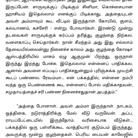
டிராமா, ஆராய்ச்சி வகுப்புகள் அது இதுன்னு வெளியில் தான்
இருப்பேன். சாருவுக்குப் பிடிக்கும் சினிமா, கொச்சையான
ஹாசியம் இதெல்லாம் எனக்குப் பிடிக்காது. அத்தையுடன்
அவள் அம்மாவும் கூட வீட்டில் இருந்தாள். கோயில், குளம்,
கல்யாணம், கச்சேரி - என்று போவார்கள். இரண்டு மூன்று
தடவைகள் சாருவுக்குக் கர்ப்பம் தரித்து, குழந்தை நிற்கல.
வளைகாப்பு செய்தார்கள். நான் சீமந்தம் அது இது எல்லாம்
தேவையில்லைன்னு நினைச்ச காலம் அது. குழந்தை கோஷா
ஆஸ்பத்திரியில் மாசம் ஏழு ஆகுமுன் பிறந்து, ஒருநாள்
இருந்து இறந்து போச்சு. இதெல்லாம் என்னைப் பாதிக்கல.
ஆனால் அவளை எப்படிப் பாதிச்சதுன்னும் புரிஞ்சுக்க முயற்சி
கூடப் பண்ணல. ரேவம்மா... என் பக்கத்தில், என்னை நம்பி
வந்த ஒரு பெண்ணைக் கூட என்னைப் போல் மதிக்காதவன்,
சமுதாயத்தைச் சரி பண்ண நினைச்சதுதான் அபத்தம்.”
“அத்தை போனாள். அவள் அம்மா இருந்தாள். நாடகம்,
ஒத்திகை, நடுராத்திரிக்கு மேல் வீடு வருவேன். அப்ப,
ராயப்பேட்டையில் இருந்தோம். வரிசையாக வீடுகள்...
பக்கத்தில் ஒரு பள்ளிக்கூட வாத்தியார் குடும்பம் இருந்தது.
அவருக்கு மூன்று குழந்தைகள். பெரிய பையன் காலேஜில்