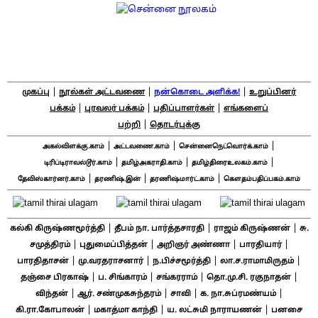
|
|
|
முகப்பு
நூல்கள் அட்டவணை
நன்கொடை அளிக்க!
உறுப்பினர்
|
|
|
பக்கம்
புரவலர் பக்கம்
பதிப்பாளர்கள்
எங்களைப்
|
பற்றி
தொடர்புக்கு
|
|
|
அகல்விளக்கு.காம்
அட்டவணை.காம்
சென்னைநெட்வொர்க்.காம்
|
|
|
டிரிப்டிராவல்டூர்.காம்
தமிழ்அகராதி.காம்
தமிழ்திரைஉலகம்.காம்
|
|
|
தேவிஸ்கார்னர்.காம்
தரணிஷ்.இன்
தரணிஷ்மார்ட்.காம்
கௌதம்பதிப்பகம்.காம்
|
|
|
கல்கி கிருஷ்ணமூர்த்தி
தீபம் நா. பார்த்தசாரதி
ராஜம் கிருஷ்ணன்
சு.
|
|
|
|
சமுத்திரம்
புதுமைப்பித்தன்
அறிஞர் அண்ணா
பாரதியார்
|
|
|
|
பாரதிதாசன்
மு.வரதராசனார்
ந.பிச்சமூர்த்தி
லா.ச.ராமாமிருதம்
|
|
|
|
தஞ்சை பிரகாஷ்
ப. சிங்காரம்
சங்கரராம்
தொ.மு.சி. ரகுநாதன்
|
|
|
|
விந்தன்
ஆர். சண்முகசுந்தரம்
சாவி
க. நா.சுப்ரமண்யம்
|
|
|
கி.ரா.கோபாலன்
மகாத்மா காந்தி
ய. லட்சுமி நாராயணன்
பனசை