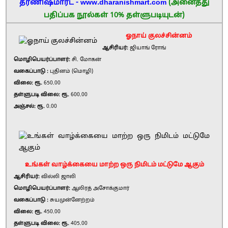
தரணிஷ்மார்ட் - www.dharanishmart.com
(அனைத்து
பதிப்பக நூல்கள் 10% தள்ளுபடியுடன்)
ஓநாய் குலச்சின்னம்
ஆசிரியர்:
ஜியாங் ரோங்
மொழிபெயர்ப்பாளர்:
சி. மோகன்
வகைப்பாடு :
புதினம் (மொழி)
விலை: ரூ.
650.00
தள்ளுபடி விலை: ரூ.
600.00
அஞ்சல்: ரூ.
0.00
உங்கள் வாழ்க்கையை மாற்ற ஒரு நிமிடம் மட்டுமே ஆகும்
ஆசிரியர்:
வில்லி ஜாலி
மொழிபெயர்ப்பாளர்:
ஆலிரத் அசோக்குமார்
வகைப்பாடு :
சுயமுன்னேற்றம்
விலை: ரூ.
450.00
தள்ளுபடி விலை: ரூ.
405.00