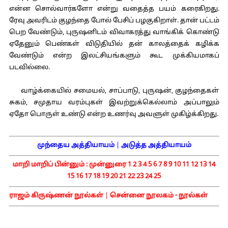
என்ன சொல்வார்களோ என்று வதைத்த பயம் கரைகிறது.
ரேவு அவரிடம் குழந்தை போல் பேசிப் பழகுகிறாள். தான் பட்டம்
பெற வேண்டும், புருஷனிடம் விவாகரத்து வாங்கிக் கொண்டு
ஏதேனும் பெண்கள் விடுதியில் தன் காலத்தைக் கழிக்க
வேண்டும் என்ற இலட்சியங்களும் கூட முக்கியமாகப்
படவில்லை.
வாழ்க்கையில் சமையல், சாப்பாடு, புருஷன், குழந்தைகள்
சுகம், சமுதாய வரம்புகள் இவற்றுக்கெல்லாம் அப்பாலும்
ஏதோ பொருள் உண்டு என்ற உணர்வு அவளுள் முகிழ்க்கிறது.
முந்தைய அத்தியாயம்
|
அடுத்த அத்தியாயம்
மாறி மாறிப் பின்னும் :
முன்னுரை
1
2
3
4
5
6
7
8
9
10
11
12
13
14
15
16
17
18
19
20
21
22
23
24
25
ராஜம் கிருஷ்ணன் நூல்கள்
|
சென்னை நூலகம் - நூல்கள்