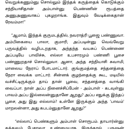
வெறுக்கணும்னு சொல்லும் இந்தக் கருத்தைக் கொடுக்கும்
சந்நியாசிதான் அம்பாள்னு பெண்ணின் ரூபத்தை
அணுஅணுவாகப் புகழறாங்க. இதுவும் வேடிக்கைதான்
ரேவம்மா!”
“ஆமாம், இந்தக் குருமடத்தில், நவராத்ரி பூஜை பண்ணுவா.
அம்பிகையை பாலா, குமாரி, அப்படின்னு வெவ்வேறு
பருவத்தில் வழிபடறதாக, அந்தந்த வயசுப் பெண்ணை
அப்படியே பாவிச்சு, எல்லா உபசாரமும் பண்ணி பூசை
பண்ணுறதாச் சொல்லுவா. ஆனா, அந்த சந்நியாசி சுவாமி,
மாலைய நேராப் போடமாட்டார். குங்குமத்தை சந்தனத்தை
நேரா வைக்க மாட்டார். சின்னக் குழந்தைக்கு கூட, மடியில்
வச்சிட்டிருக்கும் தாய் தான் பூவை, சந்தனத்தை வாங்கி
வைப்பா. நான் அப்ப நினைச்சிப்பேன் - அம்பாள் - கடவுள்னு
பாவம் அப்ப இல்லைன்னுதானே ஆறது? அப்ப எதுக்கு இந்தப்
பூசை, அது இது எல்லாம்? உள்ளே இருக்கும் அந்த ‘பாவம்’
மாறலன்னா, அது கபடம்னுதானே ஆறது?”
“எல்லாப் பெண்களும் அம்பாள் சொரூபம். தாயார்ன்னு
தத்துவம் பேசறவா உண்மையாக இருந்தால், புருஷன்