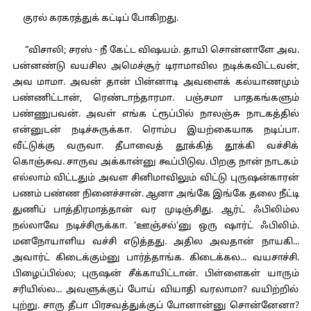
குரல் கரகரத்துக் கட்டிப் போகிறது.
“விசாலி; சரஸ் - நீ கேட்ட விஷயம். தாயி சொன்னாளே அவ.
பன்னண்டு வயசில அமெச்சூர் டிராமாவில நடிக்கவிட்டவன்,
அவ மாமா. அவன் தான் பின்னாடி அவளைக் கல்யாணமும்
பண்ணிட்டான், ரெண்டாந்தாரமா. பஞ்சமா பாதகங்களும்
பண்ணுபவன். அவள் எங்க ட்ரூப்பில் நாலஞ்சு நாடகத்தில்
என்னுடன் நடிச்சுருக்கா. ரொம்ப இயற்கையாக நடிப்பா.
வீட்டுக்கு வருவா. தீபாவைத் தூக்கித் தூக்கி வச்சிக்
கொஞ்சுவ. சாருவ அக்கான்னு கூப்பிடுவ. பிறகு நான் நாடகம்
எல்லாம் விட்டதும் அவள சினிமாவிலும் விட்டு புருஷன்காரன்
பணம் பண்ண நினைச்சான். ஆனா அங்கே இங்கே தலை நீட்டி
துணிப் பாத்திரமாத்தான் வர முடிஞ்சிது. ஆர்ட் ஃபிலிம்ல
நல்லாவே நடிச்சிருக்கா. ‘ஊஞ்சல்’னு ஒரு ஷார்ட் ஃபிலிம்.
மனநோயாளிய வச்சி எடுத்தது. அதில அவதான் நாயகி...
அவார்ட் கிடைக்கும்னு பார்த்தாங்க. கிடைக்கல... வயசாச்சி.
பிழைப்பில்ல; புருஷன் சீக்காயிட்டான். பிள்ளைகள் யாரும்
சரியில்ல... அவளுக்குப் போய் வியாதி வரலாமா? வயிற்றில்
புற்று. சாரு தீபா பிரசவத்துக்குப் போனான்னு சொன்னேனா?