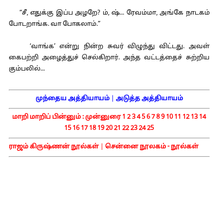
“சீ, எதுக்கு இப்ப அழறே? ம், ஷ்... ரேவம்மா, அங்கே நாடகம்
போடறாங்க. வா போகலாம்.”
‘வாங்க’ என்று நின்ற சுவர் விழுந்து விட்டது. அவள்
கைபற்றி அழைத்துச் செல்கிறார். அந்த வட்டத்தைச் சுற்றிய
கும்பலில்...
முந்தைய அத்தியாயம்
|
அடுத்த அத்தியாயம்
மாறி மாறிப் பின்னும் :
முன்னுரை
1
2
3
4
5
6
7
8
9
10
11
12
13
14
15
16
17
18
19
20
21
22
23
24
25
ராஜம் கிருஷ்ணன் நூல்கள்
|
சென்னை நூலகம் - நூல்கள்