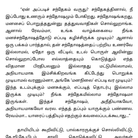
“ஏன் அப்படிச் சந்தேகம் வருது? சந்தேகத்தினால், நீ
இப்போது உணரும் சந்தோஷமும் போகிறது. சந்தோஷங்கறது,
மனசைப் பொறுத்ததுன்னு தத்துவவாதிகள் சொல்லுறாங்க.
ஆனால் ரேவம்மா, உங்க வாழ்க்கையை நீங்க
மனச்சந்தோஷத்தோடு எப்படி கழிச்சிருக்க முடியும்? ஆனால்
ஒரு பக்கம் பார்த்தால், தன் சந்தோஷத்தைப் பற்றிய உணர்வே
இல்லாமல், ஏதோ ஒரு வீட்டில், உடல் பொருள் ஆவின்னு
சொல்லுறாப்போல எல்லாத்தையும் கொடுத்தும் எந்த
விதமான பிரதிபலனும் இல்லாதது மட்டுமில்லாமல்,
அநியாயமாக இம்சிக்கிறவங்க கிட்டேந்து பொறுக்க
முடியாமல் வரணும்னா, அங்கே ‘மனநிலை’ எப்படி வர முடியும்?
இந்த உடம்புக்கும் மனசுக்கும், எப்படித் தொடர்பு இல்லாம
இருக்க முடியும்? நீங்க சந்தேகமில்லாம சந்தோஷமா
இருங்கள். இந்தச் சந்தோஷம், அநீதியாகவோ,
அநியாயமாகவோ வரல. எந்தத் தப்பும் யாருக்கும் பண்ணல.
ரேவம்மா... யாரைப் பத்தியும் எதற்கும் கவலைப்படக்கூடாது...”
தாயியிடம் கூறிவிட்டு, பால்காரருக்குச் சொல்லிவிட்டு,
கே.ஜி.கே.யிடம் சாவி கொடுத்துவிட்டு, அவர்கள்