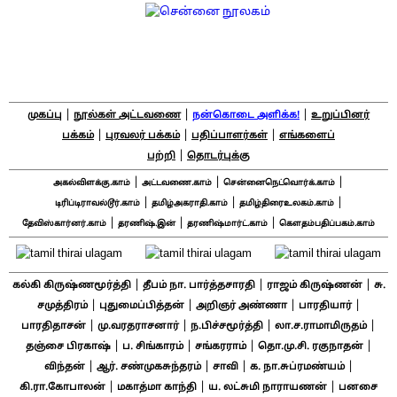
|
|
|
முகப்பு
நூல்கள் அட்டவணை
நன்கொடை அளிக்க!
உறுப்பினர்
|
|
|
பக்கம்
புரவலர் பக்கம்
பதிப்பாளர்கள்
எங்களைப்
|
பற்றி
தொடர்புக்கு
|
|
|
அகல்விளக்கு.காம்
அட்டவணை.காம்
சென்னைநெட்வொர்க்.காம்
|
|
|
டிரிப்டிராவல்டூர்.காம்
தமிழ்அகராதி.காம்
தமிழ்திரைஉலகம்.காம்
|
|
|
தேவிஸ்கார்னர்.காம்
தரணிஷ்.இன்
தரணிஷ்மார்ட்.காம்
கௌதம்பதிப்பகம்.காம்
|
|
|
கல்கி கிருஷ்ணமூர்த்தி
தீபம் நா. பார்த்தசாரதி
ராஜம் கிருஷ்ணன்
சு.
|
|
|
|
சமுத்திரம்
புதுமைப்பித்தன்
அறிஞர் அண்ணா
பாரதியார்
|
|
|
|
பாரதிதாசன்
மு.வரதராசனார்
ந.பிச்சமூர்த்தி
லா.ச.ராமாமிருதம்
|
|
|
|
தஞ்சை பிரகாஷ்
ப. சிங்காரம்
சங்கரராம்
தொ.மு.சி. ரகுநாதன்
|
|
|
|
விந்தன்
ஆர். சண்முகசுந்தரம்
சாவி
க. நா.சுப்ரமண்யம்
|
|
|
கி.ரா.கோபாலன்
மகாத்மா காந்தி
ய. லட்சுமி நாராயணன்
பனசை