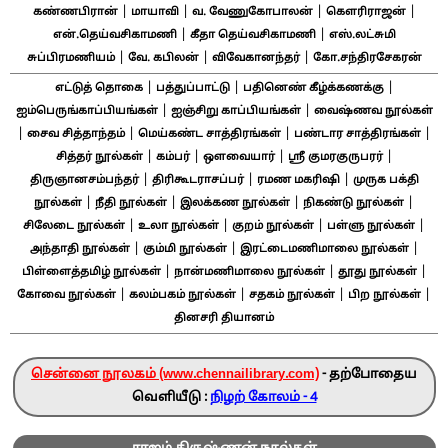
|
|
|
|
கண்ணபிரான்
மாயாவி
வ. வேணுகோபாலன்
கௌரிராஜன்
|
|
என்.தெய்வசிகாமணி
கீதா தெய்வசிகாமணி
எஸ்.லட்சுமி
|
|
|
சுப்பிரமணியம்
வே. கபிலன்
விவேகானந்தர்
கோ.சந்திரசேகரன்
|
|
|
எட்டுத் தொகை
பத்துப்பாட்டு
பதினெண் கீழ்க்கணக்கு
|
|
ஐம்பெருங்காப்பியங்கள்
ஐஞ்சிறு காப்பியங்கள்
வைஷ்ணவ நூல்கள்
|
|
|
|
சைவ சித்தாந்தம்
மெய்கண்ட சாத்திரங்கள்
பண்டார சாத்திரங்கள்
|
|
|
|
சித்தர் நூல்கள்
கம்பர்
ஔவையார்
ஸ்ரீ குமரகுருபரர்
|
|
|
திருஞானசம்பந்தர்
திரிகூடராசப்பர்
ரமண மகரிஷி
முருக பக்தி
|
|
|
|
நூல்கள்
நீதி நூல்கள்
இலக்கண நூல்கள்
நிகண்டு நூல்கள்
|
|
|
|
சிலேடை நூல்கள்
உலா நூல்கள்
குறம் நூல்கள்
பள்ளு நூல்கள்
|
|
|
அந்தாதி நூல்கள்
கும்மி நூல்கள்
இரட்டைமணிமாலை நூல்கள்
|
|
|
பிள்ளைத்தமிழ் நூல்கள்
நான்மணிமாலை நூல்கள்
தூது நூல்கள்
|
|
|
|
கோவை நூல்கள்
கலம்பகம் நூல்கள்
சதகம் நூல்கள்
பிற நூல்கள்
தினசரி தியானம்
சென்னை நூலகம் (www.chennailibrary.com)
- தற்போதைய
வெளியீடு :
நிழற் கோலம் - 4