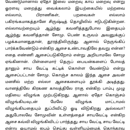
வேண்டுமானால் ஏதோ இலை மறைவு காய் மறைவு என்று
ஓரளவு மறைத்து வைக்கலாம் இயற்கையில் மற்றவை
எல்லாம், பிராணிகள், பறவைகள் எல்லாம்
பகிரங்கமாகத்தானே சிருஷ்டித் தொழிலில் ஈடுபடுகின்றன.
எல்லாவற்றையும் ஆழ்ந்து கவனித்ததுபோல இதையும்
ஆழ்ந்து கவனித்தான் சோமு. பெண் உருவம் அவனுக்குப்
பழக்கமானதுதான், தூரத்திலிருந்து. ஆனால் நெருங்கிப்
பார்க்கவேண்டும் என்கிற ஆசை உண்டாவதிலே தவறு என்ன?
எதை எண்ணி ஆசைப்படுகிறோம் என்று அறியாமலே சோமு
ஏங்கினான். பிள்ளைமார் தெருப் பையன்களைப் போலத்
தானும் சாய வேட்டி கட்டிக் கொள்ள வேண்டும் என்று
ஆசைப்பட்டான் சோமு. கொஞ்ச காலம் இந்த ஆசை அவன்
மனசில் மற்ற எல்லா ஆசைகளையும் தூக்கி அடித்தது.
வானத்திலே கிரகண காலத்திலே ராகு என்கிற பாம்பு முழு
மதியை விழுங்க முற்படுகிறது. ஆனால் ஏதோ கொஞ்சம்
விழுங்கியவுடன் மேலே விழுங்க மாட்டாமல்
விழுங்கியதையும் துப்பிவிட்டு ஓடி விடுகிறது அல்லவா?
அதுபோலவே சோமுவின் உள்ளத்தைச் சாயவேட்டி என்கிற
ஆசை கவ்வி விழுங்கிவிடப் பார்த்தது. சாய வேட்டி, சாய வேட்டி
என்று ஓயாமல் ஜபம் செய்து வள்ளியம்மைத் தொந்தரவு