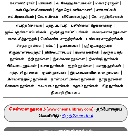
|
|
|
|
கண்ணபிரான்
மாயாவி
வ. வேணுகோபாலன்
கௌரிராஜன்
|
|
என்.தெய்வசிகாமணி
கீதா தெய்வசிகாமணி
எஸ்.லட்சுமி
|
|
|
சுப்பிரமணியம்
வே. கபிலன்
விவேகானந்தர்
கோ.சந்திரசேகரன்
|
|
|
எட்டுத் தொகை
பத்துப்பாட்டு
பதினெண் கீழ்க்கணக்கு
|
|
ஐம்பெருங்காப்பியங்கள்
ஐஞ்சிறு காப்பியங்கள்
வைஷ்ணவ நூல்கள்
|
|
|
|
சைவ சித்தாந்தம்
மெய்கண்ட சாத்திரங்கள்
பண்டார சாத்திரங்கள்
|
|
|
|
சித்தர் நூல்கள்
கம்பர்
ஔவையார்
ஸ்ரீ குமரகுருபரர்
|
|
|
திருஞானசம்பந்தர்
திரிகூடராசப்பர்
ரமண மகரிஷி
முருக பக்தி
|
|
|
|
நூல்கள்
நீதி நூல்கள்
இலக்கண நூல்கள்
நிகண்டு நூல்கள்
|
|
|
|
சிலேடை நூல்கள்
உலா நூல்கள்
குறம் நூல்கள்
பள்ளு நூல்கள்
|
|
|
அந்தாதி நூல்கள்
கும்மி நூல்கள்
இரட்டைமணிமாலை நூல்கள்
|
|
|
பிள்ளைத்தமிழ் நூல்கள்
நான்மணிமாலை நூல்கள்
தூது நூல்கள்
|
|
|
|
கோவை நூல்கள்
கலம்பகம் நூல்கள்
சதகம் நூல்கள்
பிற நூல்கள்
தினசரி தியானம்
சென்னை நூலகம் (www.chennailibrary.com)
- தற்போதைய
வெளியீடு :
நிழற் கோலம் - 4