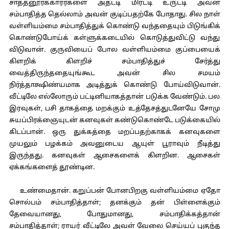
சாத்தனூர்க்காரர்களை அதட்டி மிரட்டி உருட்டி அவன்
சம்பாதித்த தெல்லாம் அவன் குடிப்பதற்கே போதாது. சில நாள்
வள்ளியம்மை சம்பாதித்துக் கொண்டு வந்ததையும் பிடுங்கிக்
கொண்டுபோய்க் கள்ளுக்கடையில் கொடுத்துவிட்டு வந்து
விடுவான். குருவியைப் போல வள்ளியம்மை குப்பையைக்
கிளறிக் கிளறிச் சம்பாதித்துச் சேர்த்து
வைத்திருந்ததையுங்கூட அவன் சில சமயம்
நிர்த்தாக்ஷிண்யமாக அடித்துக் கொண்டு போய்விடுவான்.
வீட்டிலே எல்லோரும் பட்டினியாகத்தான் படுக்க வேண்டும். பல
இரவுகள், பசி தாகத்தை மறக்கும் உத்தேசத்துடனேயே சோமு
சுயப்பிரக்ஞையுடன் கனவுகள் கண்டுகொண்டே படுக்கையில்
கிடப்பான். ஒரு துக்கத்தை மறப்பதற்காகக் கனவுகளை
முயலும் பழக்கம் அவனுடைய ஆயுள் பூராவும் நீடித்து
இருந்தது. கனவுகள் ஆசைகளைக் கிளறின. ஆசைகள்
ஏக்கங்களைத் தூண்டின.
உண்மைதான். கறுப்பன் போனபிறகு வள்ளியம்மை ஏதோ
சொல்பம் சம்பாதித்தாள்; தனக்கும் தன் பிள்ளைக்கும்
தேவையானது, போதுமானது, சம்பாதிக்கத்தான்
சம்பாதித்தாள்; ராயர் வீட்டிலே அவள் வேலை செய்யப் புகுந்த