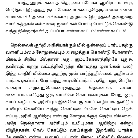
சாத்தனூர்க் கடைத் தெருவைப்போல ஆயிரம் மடங்கு
பெரிதாக இருந்தது கும்பகோணம் கடைத்தெரு. என்ன என்ன
சாமான்கள்! அவை எவ்வளவு அழகாக இருந்தன! அவற்றை
வாங்கத்தான் எவ்வளவு ஜனங்கள் போட்டி போட்டுக் கொண்டு
வந்து நின்றார்கள்! அப்பப்பா! என்ன கூட்டம்! என்ன கூட்டம்!
நெல்லைக் குற்றி அரிசியாக்கும் மில் ஒன்றைப் பார்ப்பதற்கு
வள்ளியம்மை சோமுவையும் அழைத்துக் கொண்டு போனாள்.
மிகவும் சிறிய மில்தான் அது. கும்பகோணத்திற்கே புதுசு.
தவிரவும் சுற்று வட்டத்திலிருந்த கிராமத்து ஜனங்கள் பலர்
இந்த மாதிரி மில்லை அதற்கு முன் பார்த்ததில்லை. அதிசயம்
பார்க்க ஏகப்பட்ட பேர் வந்து கூடிவிட்டார்கள். ஏதோ ஒரு பெரிய
சக்கரம் சுழன்றுகொண்டிருந்தது. நெல்லைக் கூடை
கூடையாக எடுத்து ஒரு வாயிலே கொட்டினார்கள். வேறு ஒரு
வாய் வழியாக அரிசியும் இன்னொரு வாய் வழியாக தவிடும்
உமியும் வெளியே வந்து கொட்டின. மேலே கொட்டிய நெல்
எப்படி அரிசி ஆயிற்று என்பது சோமுவுக்குத் தெரியவில்லை.
அதே நெல்தானா அரிசியும் உமியுமாக ஆயிற்று என்று
விழித்தான். நெல் கொட்டும் வாய்க்குள் இறங்கிப் பார்க்க
வேண்டும் என்று ஆசைப் பட்டான், சோமு. மில்லில் வேலை