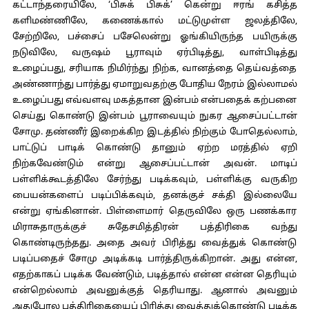
கட்டாந்தரையிலே, ‘பிசுக் பிசுக்’ கென்று ஈரங் கசித்த
களிமண்ணிலே, கணைக்கால் மட்டுமுள்ள ஜலத்திலே,
சேற்றிலே, பச்சைப் பசேலென்று ஓங்கியிருந்த பயிருக்கு
நடுவிலே, வருஷம் பூராவும் ஏர்பிடித்து, வாள்பிடித்து
உழைப்பது, சரியாக நிமிர்ந்து நிற்க, வானத்தை தெய்வத்தை
அண்ணாந்து பார்த்து ஏமாறுவதற்கு போதிய நேரம் இல்லாமல்
உழைப்பது எவ்வளவு மகத்தான இன்பம் என்பதைக் கற்பனை
செய்து கொண்டு இன்பம் பூராவையும் நுகர ஆசைப்பட்டான்
சோமு. தண்ணீர் இறைக்கிற இடத்தில் நிற்கும் போதெல்லாம்,
பாட்டுப் பாடிக் கொண்டு தானும் ஏற்ற மரத்தில் ஏறி
நிற்கவேண்டும் என்று ஆசைப்பட்டான் அவன். மாடிப்
பள்ளிக்கூடத்திலே சேர்ந்து படிக்கவும், பள்ளிக்கு வருகிற
பையன்களைப் படிப்பிக்கவும், தனக்குச் சக்தி இல்லையே
என்று ஏங்கினான். பிள்ளைமார் தெருவிலே ஒரு பணக்கார
மிராசுதாருக்குச் சுதேசமித்திரன் பத்திரிகை வந்து
கொண்டிருந்தது. அதை அவர் பிரித்து வைத்துக் கொண்டு
படிப்பதைச் சோமு அடிக்கடி பார்த்திருக்கிறான். அது என்ன,
எதற்காகப் படிக்க வேண்டும், படித்தால் என்ன என்ன தெரியும்
என்றெல்லாம் அவனுக்குத் தெரியாது. ஆனால் அவனும்
அதுபோல பத்திரிகையைப் பிரித்து வைத்துக்கொண்டு படிக்க