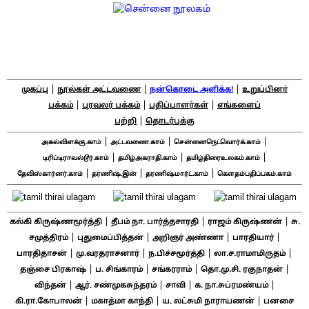
|
|
|
முகப்பு
நூல்கள் அட்டவணை
நன்கொடை அளிக்க!
உறுப்பினர்
|
|
|
பக்கம்
புரவலர் பக்கம்
பதிப்பாளர்கள்
எங்களைப்
|
பற்றி
தொடர்புக்கு
|
|
|
அகல்விளக்கு.காம்
அட்டவணை.காம்
சென்னைநெட்வொர்க்.காம்
|
|
|
டிரிப்டிராவல்டூர்.காம்
தமிழ்அகராதி.காம்
தமிழ்திரைஉலகம்.காம்
|
|
|
தேவிஸ்கார்னர்.காம்
தரணிஷ்.இன்
தரணிஷ்மார்ட்.காம்
கௌதம்பதிப்பகம்.காம்
|
|
|
கல்கி கிருஷ்ணமூர்த்தி
தீபம் நா. பார்த்தசாரதி
ராஜம் கிருஷ்ணன்
சு.
|
|
|
|
சமுத்திரம்
புதுமைப்பித்தன்
அறிஞர் அண்ணா
பாரதியார்
|
|
|
|
பாரதிதாசன்
மு.வரதராசனார்
ந.பிச்சமூர்த்தி
லா.ச.ராமாமிருதம்
|
|
|
|
தஞ்சை பிரகாஷ்
ப. சிங்காரம்
சங்கரராம்
தொ.மு.சி. ரகுநாதன்
|
|
|
|
விந்தன்
ஆர். சண்முகசுந்தரம்
சாவி
க. நா.சுப்ரமண்யம்
|
|
|
கி.ரா.கோபாலன்
மகாத்மா காந்தி
ய. லட்சுமி நாராயணன்
பனசை