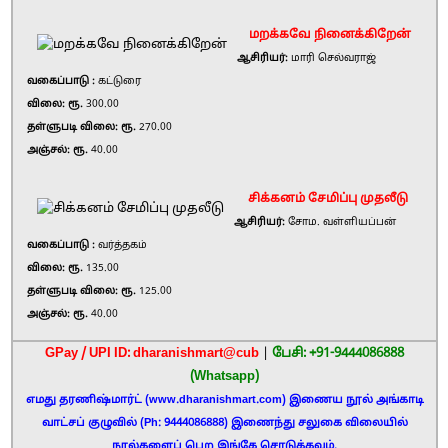
மறக்கவே நினைக்கிறேன்
ஆசிரியர்:
மாரி செல்வராஜ்
வகைப்பாடு :
கட்டுரை
விலை: ரூ.
300.00
தள்ளுபடி விலை: ரூ.
270.00
அஞ்சல்: ரூ.
40.00
சிக்கனம் சேமிப்பு முதலீடு
ஆசிரியர்:
சோம. வள்ளியப்பன்
வகைப்பாடு :
வர்த்தகம்
விலை: ரூ.
135.00
தள்ளுபடி விலை: ரூ.
125.00
அஞ்சல்: ரூ.
40.00
GPay / UPI ID: dharanishmart@cub
|
பேசி: +91-9444086888
(Whatsapp)
எமது தரணிஷ்மார்ட் (www.dharanishmart.com) இணைய நூல் அங்காடி
வாட்சப் குழுவில் (Ph: 9444086888) இணைந்து சலுகை விலையில்
நூல்களைப் பெற இங்கே சொடுக்கவும்.