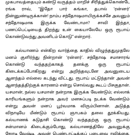
முகபாவத்தையும் கண்டு வருத்தம் மாறிச் சிரித்துக்கொண்டே
ரங்க ராவ், “இதோ பார் கங்கா, தபால் ‘ரன்னர்’
நின்னுண்டிருக்கான்! நாம்ப சந்தோஷமாயிருக்கச்சே அவனும்
சந்தோஷமாக இருக்க வேண்டாமா? சாவி இந்தா,
பணப்பெட்டியைத் திறந்து உன் கையாலேயே ஒரு ரூபாய்
கொண்டுவந்து அவனிடம் கொடு” என்றார்.
கல்யாணம் என்கிற வார்த்தை காதில் விழுந்ததுமுதலே
மனம் குளிர்ந்து நின்றான் ‘ரன்னர்’. சந்தோஷ சமாசாரங்
கொண்டு வந்ததற்காகத் தனக்கு ஒரு ரூபாய்
கிடைக்கப்போகிறது என்று அறிந்தவுடனே அவனுடைய
ஆனந்தம் எல்லை கடந்து விட்டது. ரூபாய் மட்டுந்தான் அவன்
ஆனந்தத்திற்குக் காரணம் என்று சொல்வது கூடப் பிசகுதான்.
யசமான், நல்ல யசமான் நன்றாக இருக்க வேண்டும்; எல்லாக்
காரியங்களும் நன்றாக அவர் மனசுப்படி நடக்க வேண்டும்
என்று அவன் மனப் பூர்வமாக விரும்பினான். அடுத்த
விநாடியே மீண்டும் ரூபாய் ஞாபகம் தலை தூக்கியது.
கல்யாணக் கடுதாசி கொண்டு வந்ததற்கு ஒரு ரூபாய்
சன்மானம் கிடைக்கும்போது, கல்யாணத்திலே அவனுக்கு
ஜோடி வேஷ்டி, அவன் பெண்டாட்டிக்குப் புடைவை ரவிக்கை,