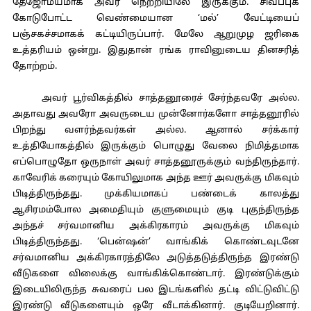
தேஜோமயமாக அவர் நெற்றியிலே இருக்கும். சிவப்புக்
கோடுபோட்ட வெண்மையான ‘மல்’ வேட்டியைப்
பஞ்சகச்சமாகக் கட்டியிருப்பார். மேலே ஆறுமுழ ஜரிகை
உத்தரியம் ஒன்று. இதுதான் ரங்க ராவினுடைய தினசரித்
தோற்றம்.
அவர் பூர்விகத்தில் சாத்தனூரைச் சேர்ந்தவரே அல்ல.
அதாவது அவரோ அவருடைய முன்னோர்களோ சாத்தனூரில்
பிறந்து வளர்ந்தவர்கள் அல்ல. ஆனால் சர்க்கார்
உத்தியோகத்தில் இருக்கும் பொழுது வேலை நிமித்தமாக
எப்பொழுதோ ஒருநாள் அவர் சாத்தனூருக்கும் வந்திருந்தார்.
காவேரிக் கரையும் கோயிலுமாக அந்த ஊர் அவருக்கு மிகவும்
பிடித்திருந்தது. முக்கியமாகப் பண்டைக் காலத்து
ஆசிரமம்போல அமைதியும் குளுமையும் குடி புகுந்திருந்த
அந்தச் சர்வமானிய அக்கிரகாரம் அவருக்கு மிகவும்
பிடித்திருந்தது. ‘பென்ஷன்’ வாங்கிக் கொண்டவுடனே
சர்வமானிய அக்கிரகாரத்திலே அடுத்தடுத்திருந்த இரண்டு
வீடுகளை விலைக்கு வாங்கிக்கொண்டார். இரண்டுக்கும்
இடையிலிருந்த சுவரைப் பல இடங்களில் தட்டி விட்டுவிட்டு
இரண்டு வீடுகளையும் ஒரே வீடாக்கினார். குடியேறினார்.