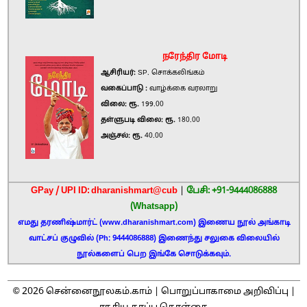
நரேந்திர மோடி
ஆசிரியர்:
SP. சொக்கலிங்கம்
வகைப்பாடு :
வாழ்க்கை வரலாறு
விலை: ரூ.
199.00
தள்ளுபடி விலை: ரூ.
180.00
அஞ்சல்: ரூ.
40.00
GPay / UPI ID: dharanishmart@cub
|
பேசி: +91-9444086888
(Whatsapp)
எமது தரணிஷ்மார்ட் (www.dharanishmart.com) இணைய நூல் அங்காடி
வாட்சப் குழுவில் (Ph: 9444086888) இணைந்து சலுகை விலையில்
நூல்களைப் பெற இங்கே சொடுக்கவும்.
2026
©
சென்னைநூலகம்.காம் |
பொறுப்பாகாமை அறிவிப்பு
|