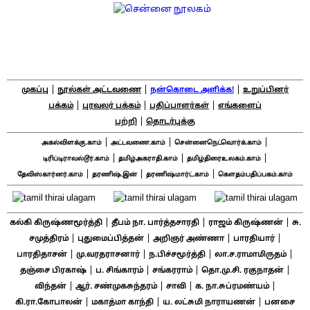
|
|
|
முகப்பு
நூல்கள் அட்டவணை
நன்கொடை அளிக்க!
உறுப்பினர்
|
|
|
பக்கம்
புரவலர் பக்கம்
பதிப்பாளர்கள்
எங்களைப்
|
பற்றி
தொடர்புக்கு
|
|
|
அகல்விளக்கு.காம்
அட்டவணை.காம்
சென்னைநெட்வொர்க்.காம்
|
|
|
டிரிப்டிராவல்டூர்.காம்
தமிழ்அகராதி.காம்
தமிழ்திரைஉலகம்.காம்
|
|
|
தேவிஸ்கார்னர்.காம்
தரணிஷ்.இன்
தரணிஷ்மார்ட்.காம்
கௌதம்பதிப்பகம்.காம்
|
|
|
கல்கி கிருஷ்ணமூர்த்தி
தீபம் நா. பார்த்தசாரதி
ராஜம் கிருஷ்ணன்
சு.
|
|
|
|
சமுத்திரம்
புதுமைப்பித்தன்
அறிஞர் அண்ணா
பாரதியார்
|
|
|
|
பாரதிதாசன்
மு.வரதராசனார்
ந.பிச்சமூர்த்தி
லா.ச.ராமாமிருதம்
|
|
|
|
தஞ்சை பிரகாஷ்
ப. சிங்காரம்
சங்கரராம்
தொ.மு.சி. ரகுநாதன்
|
|
|
|
விந்தன்
ஆர். சண்முகசுந்தரம்
சாவி
க. நா.சுப்ரமண்யம்
|
|
|
கி.ரா.கோபாலன்
மகாத்மா காந்தி
ய. லட்சுமி நாராயணன்
பனசை