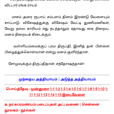
விட்டார் ரங்க ராயர்.
மாசம் அரை ரூபாய் சம்பளம் தினம் இரண்டு வேளையும்
சாப்பாடு. விசேஷத்துக்கு விசேஷம் வேட்டி துணிமணிகள்,
வேறு நல்ல காரியம் எது நடந்தாலும் ஏதாவது கை நிறைய,
மனம் நிறையக் கிடைக்கும்.
வள்ளியம்மைக்குப் பரம திருப்தி, இனித் தன் பிள்ளை
பிழைத்துக்கொள்வான் என்று மனம் குளிர்ந்தாள்.
சோமுவுக்கும் திருப்திதான்; சந்தோஷந்தான்!
முந்தைய அத்தியாயம்
|
அடுத்த அத்தியாயம்
பொய்த்தேவு :
முன்னுரை
1-1
1-2
1-3
1-4
1-5
1-6
1-7
1-8
1-9
1-10
1-
11
1-12
1-13
1-14
1-15
இடைவேளை
க. நா.சுப்ரமண்யம் படைப்புகள் அட்டவணை
|
சென்னை
நூலகம் - நூல்கள்