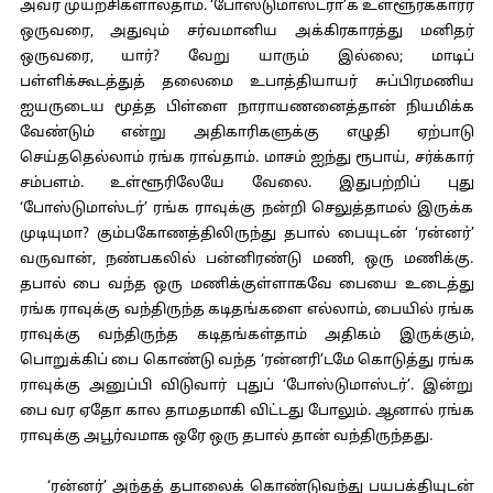
அவர் முயற்சிகளால்தாம். ‘போஸ்டுமாஸ்டரா’க உள்ளூர்க்காரர்
ஒருவரை, அதுவும் சர்வமானிய அக்கிரகாரத்து மனிதர்
ஒருவரை, யார்? வேறு யாரும் இல்லை; மாடிப்
பள்ளிக்கூடத்துத் தலைமை உபாத்தியாயர் சுப்பிரமணிய
ஐயருடைய மூத்த பிள்ளை நாராயணனைத்தான் நியமிக்க
வேண்டும் என்று அதிகாரிகளுக்கு எழுதி ஏற்பாடு
செய்ததெல்லாம் ரங்க ராவ்தாம். மாசம் ஐந்து ரூபாய், சர்க்கார்
சம்பளம். உள்ளூரிலேயே வேலை. இதுபற்றிப் புது
‘போஸ்டுமாஸ்டர்’ ரங்க ராவுக்கு நன்றி செலுத்தாமல் இருக்க
முடியுமா? கும்பகோணத்திலிருந்து தபால் பையுடன் ‘ரன்னர்’
வருவான், நண்பகலில் பன்னிரண்டு மணி, ஒரு மணிக்கு.
தபால் பை வந்த ஒரு மணிக்குள்ளாகவே பையை உடைத்து
ரங்க ராவுக்கு வந்திருந்த கடிதங்களை எல்லாம், பையில் ரங்க
ராவுக்கு வந்திருந்த கடிதங்கள்தாம் அதிகம் இருக்கும்,
பொறுக்கிப் பை கொண்டு வந்த ‘ரன்னரி’டமே கொடுத்து ரங்க
ராவுக்கு அனுப்பி விடுவார் புதுப் ‘போஸ்டுமாஸ்டர்’. இன்று
பை வர ஏதோ கால தாமதமாகி விட்டது போலும். ஆனால் ரங்க
ராவுக்கு அபூர்வமாக ஒரே ஒரு தபால் தான் வந்திருந்தது.
‘ரன்னர்’ அந்தத் தபாலைக் கொண்டுவந்து பயபக்தியுடன்