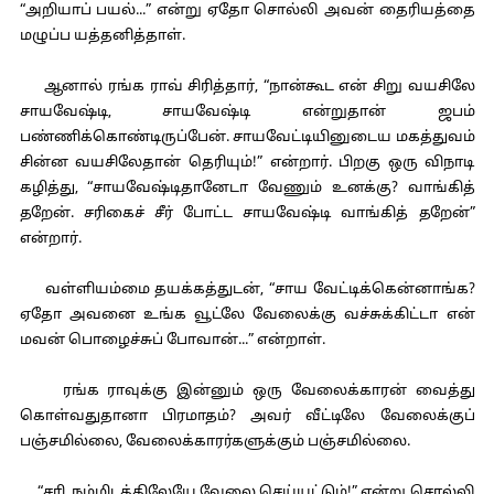
“அறியாப் பயல்...” என்று ஏதோ சொல்லி அவன் தைரியத்தை
மழுப்ப யத்தனித்தாள்.
ஆனால் ரங்க ராவ் சிரித்தார், “நான்கூட என் சிறு வயசிலே
சாயவேஷ்டி, சாயவேஷ்டி என்றுதான் ஜபம்
பண்ணிக்கொண்டிருப்பேன். சாயவேட்டியினுடைய மகத்துவம்
சின்ன வயசிலேதான் தெரியும்!” என்றார். பிறகு ஒரு விநாடி
கழித்து, “சாயவேஷ்டிதானேடா வேணும் உனக்கு? வாங்கித்
தறேன். சரிகைச் சீர் போட்ட சாயவேஷ்டி வாங்கித் தறேன்”
என்றார்.
வள்ளியம்மை தயக்கத்துடன், “சாய வேட்டிக்கென்னாங்க?
ஏதோ அவனை உங்க வூட்லே வேலைக்கு வச்சுக்கிட்டா என்
மவன் பொழைச்சுப் போவான்...” என்றாள்.
ரங்க ராவுக்கு இன்னும் ஒரு வேலைக்காரன் வைத்து
கொள்வதுதானா பிரமாதம்? அவர் வீட்டிலே வேலைக்குப்
பஞ்சமில்லை, வேலைக்காரர்களுக்கும் பஞ்சமில்லை.
“சரி, நம்மிடத்திலேயே வேலை செய்யட்டும்!” என்று சொல்லி