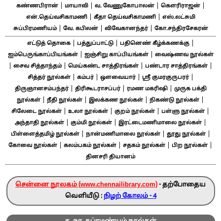
|
|
|
|
கண்ணபிரான்
மாயாவி
வ. வேணுகோபாலன்
கௌரிராஜன்
|
|
என்.தெய்வசிகாமணி
கீதா தெய்வசிகாமணி
எஸ்.லட்சுமி
|
|
|
சுப்பிரமணியம்
வே. கபிலன்
விவேகானந்தர்
கோ.சந்திரசேகரன்
|
|
|
எட்டுத் தொகை
பத்துப்பாட்டு
பதினெண் கீழ்க்கணக்கு
|
|
ஐம்பெருங்காப்பியங்கள்
ஐஞ்சிறு காப்பியங்கள்
வைஷ்ணவ நூல்கள்
|
|
|
|
சைவ சித்தாந்தம்
மெய்கண்ட சாத்திரங்கள்
பண்டார சாத்திரங்கள்
|
|
|
|
சித்தர் நூல்கள்
கம்பர்
ஔவையார்
ஸ்ரீ குமரகுருபரர்
|
|
|
திருஞானசம்பந்தர்
திரிகூடராசப்பர்
ரமண மகரிஷி
முருக பக்தி
|
|
|
|
நூல்கள்
நீதி நூல்கள்
இலக்கண நூல்கள்
நிகண்டு நூல்கள்
|
|
|
|
சிலேடை நூல்கள்
உலா நூல்கள்
குறம் நூல்கள்
பள்ளு நூல்கள்
|
|
|
அந்தாதி நூல்கள்
கும்மி நூல்கள்
இரட்டைமணிமாலை நூல்கள்
|
|
|
பிள்ளைத்தமிழ் நூல்கள்
நான்மணிமாலை நூல்கள்
தூது நூல்கள்
|
|
|
|
கோவை நூல்கள்
கலம்பகம் நூல்கள்
சதகம் நூல்கள்
பிற நூல்கள்
தினசரி தியானம்
சென்னை நூலகம் (www.chennailibrary.com)
- தற்போதைய
வெளியீடு :
நிழற் கோலம் - 4