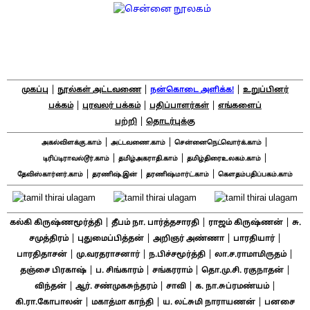
|
|
|
முகப்பு
நூல்கள் அட்டவணை
நன்கொடை அளிக்க!
உறுப்பினர்
|
|
|
பக்கம்
புரவலர் பக்கம்
பதிப்பாளர்கள்
எங்களைப்
|
பற்றி
தொடர்புக்கு
|
|
|
அகல்விளக்கு.காம்
அட்டவணை.காம்
சென்னைநெட்வொர்க்.காம்
|
|
|
டிரிப்டிராவல்டூர்.காம்
தமிழ்அகராதி.காம்
தமிழ்திரைஉலகம்.காம்
|
|
|
தேவிஸ்கார்னர்.காம்
தரணிஷ்.இன்
தரணிஷ்மார்ட்.காம்
கௌதம்பதிப்பகம்.காம்
|
|
|
கல்கி கிருஷ்ணமூர்த்தி
தீபம் நா. பார்த்தசாரதி
ராஜம் கிருஷ்ணன்
சு.
|
|
|
|
சமுத்திரம்
புதுமைப்பித்தன்
அறிஞர் அண்ணா
பாரதியார்
|
|
|
|
பாரதிதாசன்
மு.வரதராசனார்
ந.பிச்சமூர்த்தி
லா.ச.ராமாமிருதம்
|
|
|
|
தஞ்சை பிரகாஷ்
ப. சிங்காரம்
சங்கரராம்
தொ.மு.சி. ரகுநாதன்
|
|
|
|
விந்தன்
ஆர். சண்முகசுந்தரம்
சாவி
க. நா.சுப்ரமண்யம்
|
|
|
கி.ரா.கோபாலன்
மகாத்மா காந்தி
ய. லட்சுமி நாராயணன்
பனசை