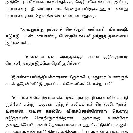
அதிலேயும் வெங்கடாசலத்துக்குத் தெரியவே கூடாது. அப்பா,
மாயாண்டி! நீ ரொம்ப சாக்கிரதையாயிருக்கணும்,” என்று
மாயாண்டியை நோக்கிச் சொன்னான் மதுரை.
“அவனுக்கு நல்லாச் சொல்லு!” என்றாள் மீனாக்ஷி,
கடுகடுப்புடன். மாயாண்டி, பேதையோல் விழித்துத் தலையை
ஆட்டினான்.
“உன்னை ஏன் அவனுக்குக் கடன் குடுக்கும்படி
சொல்றேன்னு இப்போ தெரிஞ்சிச்சா?”
“நீ என்ன பயித்தியக்காரனாயிருக்கயே, மதுரை. ‘உனக்குக்
கடன் தரேன்’னிட்டு அவங் கால்லே விளச் சொல்றயா?”
“உம் மனசிலே, நீதான் கெட்டிக்காரீன்னு நீ எண்ணிக் கிட்டு
ருக்கே,” என்று மதுரை சற்றுச் சலிப்பாகச் சொல்லி, “நான்
உன்னை அவன் கால்லே விளச்சொன்னேனா? தெனவு
எடுத்தவன் சொறிஞ்சுக்கிறான். அக்கறை உனக்கோ
அவனுக்கோ? பணம் தேவையானா வந்து கேட்டுகிட்டம்; ஒன்
தயவை அவன் நாடு கிறானேகிண்டி, நீயா அவன் தயவுக்குக்