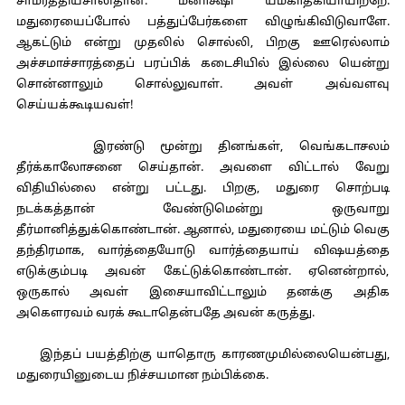
சாமர்த்தியசாலிதான். மீனாக்ஷி யமகாதகியாயிற்றே.
மதுரையைப்போல் பத்துப்பேர்களை விழுங்கிவிடுவாளே.
ஆகட்டும் என்று முதலில் சொல்லி, பிறகு ஊரெல்லாம்
அச்சமாச்சாரத்தைப் பரப்பிக் கடைசியில் இல்லை யென்று
சொன்னாலும் சொல்லுவாள். அவள் அவ்வளவு
செய்யக்கூடியவள்!
இரண்டு மூன்று தினங்கள், வெங்கடாசலம்
தீர்க்காலோசனை செய்தான். அவளை விட்டால் வேறு
விதியில்லை என்று பட்டது. பிறகு, மதுரை சொற்படி
நடக்கத்தான் வேண்டுமென்று ஒருவாறு
தீர்மானித்துக்கொண்டான். ஆனால், மதுரையை மட்டும் வெகு
தந்திரமாக, வார்த்தையோடு வார்த்தையாய் விஷயத்தை
எடுக்கும்படி அவன் கேட்டுக்கொண்டான். ஏனென்றால்,
ஒருகால் அவள் இசையாவிட்டாலும் தனக்கு அதிக
அகௌரவம் வரக் கூடாதென்பதே அவன் கருத்து.
இந்தப் பயத்திற்கு யாதொரு காரணமுமில்லையென்பது,
மதுரையினுடைய நிச்சயமான நம்பிக்கை.