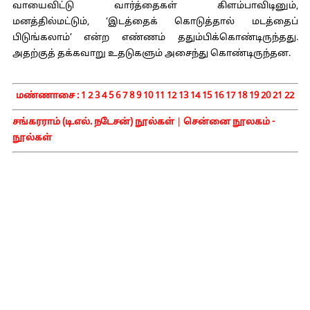
வாயைவிட்டு வார்த்தைகள் கிளம்பாவிடினும்,
மனத்தில்மட்டும், ‘இடத்தைக் கொடுத்தால் மடத்தைப்
பிடுங்கலாம்’ என்ற எண்ணம் ததும்பிக்கொண்டிருந்தது.
அதற்குத் தக்கவாறு உதடுகளும் அசைந்து கொண்டிருந்தன.
மண்ணாசை :
1
2
3
4
5
6
7
8
9
10
11
12
13
14
15
16
17
18
19
20
21
22
சங்கரராம் (டி.எல். நடேசன்) நூல்கள்
|
சென்னை நூலகம் -
நூல்கள்