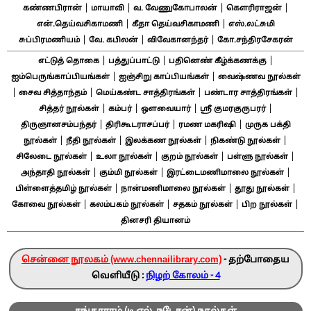
|
|
|
|
கண்ணபிரான்
மாயாவி
வ. வேணுகோபாலன்
கௌரிராஜன்
|
|
என்.தெய்வசிகாமணி
கீதா தெய்வசிகாமணி
எஸ்.லட்சுமி
|
|
|
சுப்பிரமணியம்
வே. கபிலன்
விவேகானந்தர்
கோ.சந்திரசேகரன்
|
|
|
எட்டுத் தொகை
பத்துப்பாட்டு
பதினெண் கீழ்க்கணக்கு
|
|
ஐம்பெருங்காப்பியங்கள்
ஐஞ்சிறு காப்பியங்கள்
வைஷ்ணவ நூல்கள்
|
|
|
|
சைவ சித்தாந்தம்
மெய்கண்ட சாத்திரங்கள்
பண்டார சாத்திரங்கள்
|
|
|
|
சித்தர் நூல்கள்
கம்பர்
ஔவையார்
ஸ்ரீ குமரகுருபரர்
|
|
|
திருஞானசம்பந்தர்
திரிகூடராசப்பர்
ரமண மகரிஷி
முருக பக்தி
|
|
|
|
நூல்கள்
நீதி நூல்கள்
இலக்கண நூல்கள்
நிகண்டு நூல்கள்
|
|
|
|
சிலேடை நூல்கள்
உலா நூல்கள்
குறம் நூல்கள்
பள்ளு நூல்கள்
|
|
|
அந்தாதி நூல்கள்
கும்மி நூல்கள்
இரட்டைமணிமாலை நூல்கள்
|
|
|
பிள்ளைத்தமிழ் நூல்கள்
நான்மணிமாலை நூல்கள்
தூது நூல்கள்
|
|
|
|
கோவை நூல்கள்
கலம்பகம் நூல்கள்
சதகம் நூல்கள்
பிற நூல்கள்
தினசரி தியானம்
சென்னை நூலகம் (www.chennailibrary.com)
- தற்போதைய
வெளியீடு :
நிழற் கோலம் - 4