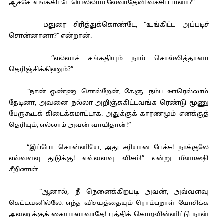
ஆச்சே! எங்ககிட்டே யெல்லாம் லேவாதேவி வச்சிப்பானா?”
மதுரை சிரித்துக்கொண்டே, “உங்கிட்ட அப்படிச்
சொன்னானா?” என்றான்.
“எல்லாச் சங்கதியும் நாம் சொல்லித்தானா
தெரிஞ்சிக்கிணும்?”
“நான் ஒண்ணு சொல்றேன், கேளு. நம்ப ஊரெல்லாம்
தேடினா, அவனை நல்லா அறிஞ்சுகிட்டவங்க ரெண்டு மூணு
பேருகூடக் கிடைக்கமாட்டாக. அதுக்குக் காரணமும் எனக்குத்
தெரியும்; எல்லாம் அவன் வாயிதான்!”
“இப்போ சொன்னியே, அது சரியான பேச்சு! நாக்குலே
எவ்வளவு துடுக்கு! எவ்வளவு விசம்!” என்று மீனாக்ஷி
சீறினாள்.
“ஆனால், நீ நெனைக்கிறபடி அவன், அவ்வளவு
கெட்டவனில்லே. எந்த விசயத்தையும் ரொம்பநாள் யோசிக்க
அவனுக்குக் கையாலாவாதே! புத்திக் கொறவின்னிட்டு நான்