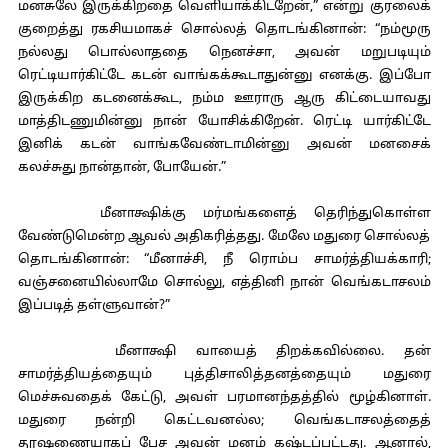
மனசுலே இருக்கிறதை வெளியாக்கிடறேன்,” என்று குரலைக்
குறைத்து ரகசியமாகச் சொல்லத் தொடங்கினான்: “நம்மூரு
நல்லது பொல்லாததை நெனச்சா, அவன் மறுபடியும்
ரெட்டியார்கிட்டே கடன் வாங்கக்கூடாதுன்னு எனக்கு. இப்போ
இருக்கிற கடனைக்கூட, நம்ம ஊராரு ஆரு கிட்டையாவது
மாத்திடணுமின்னு நான் யோசிக்கிறேன். ரெட்டி யார்கிட்டே
இனிக் கடன் வாங்கவேண்டாமின்னு அவன் மனசைக்
கலச்சுது நான்தான், போயேன்.”
மீனாக்ஷிக்கு மர்மங்களைத் தெரிந்துகொள்ள
வேண்டுமென்ற ஆவல் அதிகரித்தது. மேலே மதுரை சொல்லத்
தொடங்கினான்: “மீனாச்சி, நீ ரொம்ப சாமர்த்தியக்காரி;
வஞ்சனையில்லாமே சொல்லு, எத்தினி நான் வெங்கடாசலம்
இப்படித் தள்ளுவான்?”
மீனாக்ஷி வாயைத் திறக்கவில்லை. தன்
சாமர்த்தியத்தையும் புத்திசாலித்தனத்தையும் மதுரை
மெச்சுவதைக் கேட்டு, அவள் பரமானந்தத்தில் மூழ்கினாள்.
மதுரை நன்றி கெட்டவனல்ல; வெங்கடாசலத்தைத்
தூஷணையாகப் பேச அவன் மனம் கஷ்டப்பட்டது. ஆனால்,